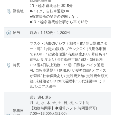
群馬県高崎市
JR上越線 群馬総社 車15分
勤務地
■バイク、自転車通勤OK
■就業場所の変更の範囲：なし
■JR上越線 群馬総社駅から車で15分
給与
時給：1,180円～1,200円
マスク・消毒OK/ シフト相談可能/ 即日勤務スタ
ート可/ 主婦(夫)歓迎/ ブランクOK（長期休暇後
でもOK）/ 経験者優遇/ 有給制度あり/ 昇給あり/
前払い制度あり/ 長期勤務可能/ 週2～3日勤務
特長
OK/ 週4日以上勤務OK/ 週5日勤務/ バイク通勤
可/ 自転車通勤可/ 制服あり/ 髪型自由/ オフィス
が禁煙/ 社会保険あり/ 交通費支給/ 交通費全額支
給/ 未経験者OK/ 20代活躍中/ 30代活躍中/ ミド
ル/シニア活躍中
週3, 週4, 週5
月, 火, 水, 木, 金, 土, 日, 祝, シフト制
【勤務時間帯】◆通常シフト(時間選択可)
勤務日
7:00〜16:00(休憩1:00)