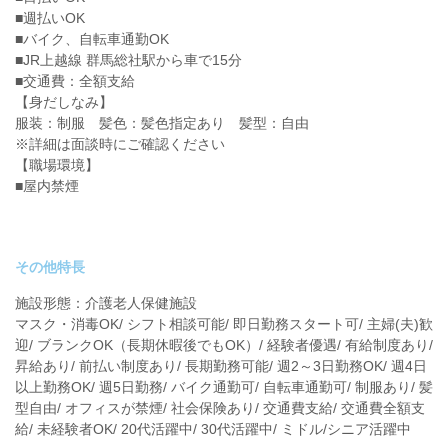
■週払いOK
■バイク、自転車通勤OK
■JR上越線 群馬総社駅から車で15分
■交通費：全額支給
【身だしなみ】
服装：制服 髪色：髪色指定あり 髪型：自由
※詳細は面談時にご確認ください
【職場環境】
■屋内禁煙
その他特長
施設形態：介護老人保健施設
マスク・消毒OK/ シフト相談可能/ 即日勤務スタート可/ 主婦(夫)歓
迎/ ブランクOK（長期休暇後でもOK）/ 経験者優遇/ 有給制度あり/
昇給あり/ 前払い制度あり/ 長期勤務可能/ 週2～3日勤務OK/ 週4日
以上勤務OK/ 週5日勤務/ バイク通勤可/ 自転車通勤可/ 制服あり/ 髪
型自由/ オフィスが禁煙/ 社会保険あり/ 交通費支給/ 交通費全額支
給/ 未経験者OK/ 20代活躍中/ 30代活躍中/ ミドル/シニア活躍中