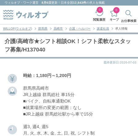
ウィルオブ・ワーク
運営
8月6日
更新！日本全国
12,843件
の求人を掲載
0
0
キープ
閲覧履歴
お仕事検索
WILLOF(ウィルオブ)
群馬県
高崎市
介護・ヘルパー
派遣社員
求人情報
介護/高崎市★シフト相談OK！シフト柔軟なスタッ
フ募集/H137040
最終更新日:2026-07-03
時給：1,180円～1,200円
群馬県高崎市
JR上越線 群馬総社 車15分
■バイク、自転車通勤OK
■就業場所の変更の範囲：なし
■JR上越線 群馬総社駅から車で15分
週3, 週4, 週5
月, 火, 水, 木, 金, 土, 日, 祝, シフト制