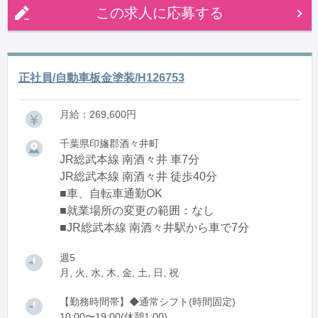
この求人に応募する
正社員/自動車板金塗装/H126753
月給：269,600円
千葉県印旛郡酒々井町
JR総武本線 南酒々井 車7分
JR総武本線 南酒々井 徒歩40分
■車、自転車通勤OK
■就業場所の変更の範囲：なし
■JR総武本線 南酒々井駅から車で7分
週5
月, 火, 水, 木, 金, 土, 日, 祝
【勤務時間帯】◆通常シフト(時間固定)
10:00〜19:00(休憩1:00)