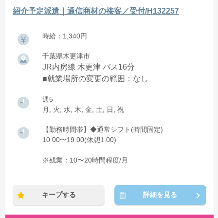
紹介予定派遣｜通信商材の接客／受付/H132257
時給：1,340円
千葉県木更津市
JR内房線 木更津 バス16分
■就業場所の変更の範囲：なし
週5
月, 火, 水, 木, 金, 土, 日, 祝
【勤務時間帯】◆通常シフト(時間固定)
10:00〜19:00(休憩1:00)
※残業：10〜20時間程度/月
キープする
詳細を見る