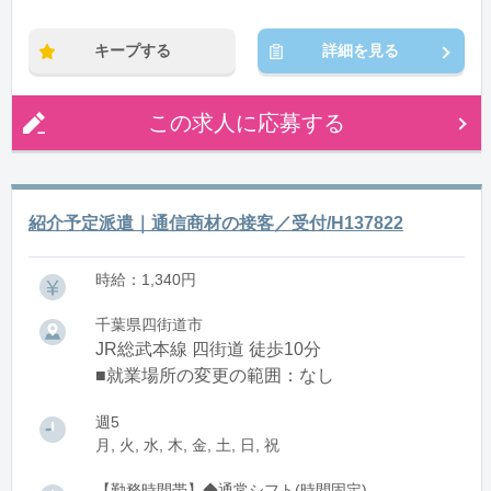
※残業：1〜9時間程度/月
キープする
詳細を見る
この求人に応募する
紹介予定派遣｜通信商材の接客／受付/H137822
時給：1,340円
千葉県四街道市
JR総武本線 四街道 徒歩10分
■就業場所の変更の範囲：なし
週5
月, 火, 水, 木, 金, 土, 日, 祝
【勤務時間帯】◆通常シフト(時間固定)