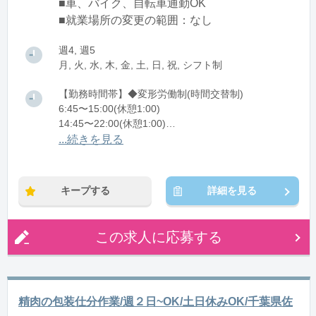
■車、バイク、自転車通勤OK
■就業場所の変更の範囲：なし
週4, 週5
月, 火, 水, 木, 金, 土, 日, 祝, シフト制
【勤務時間帯】◆変形労働制(時間交替制)
6:45〜15:00(休憩1:00)
14:45〜22:00(休憩1:00)
21:45〜翌6:45(休憩1:00)
...続きを見る
※残業：20時間程度/月
キープする
詳細を見る
この求人に応募する
精肉の包装仕分作業/週２日~OK/土日休みOK/千葉県佐