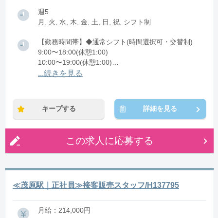
週5
月, 火, 水, 木, 金, 土, 日, 祝, シフト制
【勤務時間帯】◆通常シフト(時間選択可・交替制)
9:00〜18:00(休憩1:00)
10:00〜19:00(休憩1:00)
11:00〜20:00(休憩1:00)
...続きを見る
12:00〜21:00(休憩1:00)
※残業：1〜9時間程度/月
キープする
詳細を見る
この求人に応募する
≪茂原駅｜正社員≫接客販売スタッフ/H137795
月給：214,000円