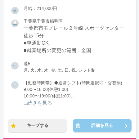
月給：214,000円
千葉県千葉市稲毛区
千葉都市モノレール２号線 スポーツセンター
徒歩15分
■車通勤OK
■就業場所の変更の範囲：全国
週5
月, 火, 水, 木, 金, 土, 日, 祝, シフト制
【勤務時間帯】◆通常シフト(時間選択可・交替制)
9:00〜18:00(休憩1:00)
10:00〜19:00(休憩1:00)
11:00〜20:00(休憩1:00)
...続きを見る
12:00〜21:00(休憩1:00)
※残業：1〜9時間程度/月
キープする
詳細を見る