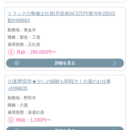
トラックの整備士社員|月収例34.5万円|賞与年2回|日
勤/H69663
勤務地：東金市
職種：製造・工場
雇用形態：正社員
月給：280,000円〜
詳細を見る
介護/野田市★少しの経験も即戦力！介護のお仕事
♪/H99635
勤務地：野田市
職種：介護
雇用形態：派遣社員
時給：1,330円〜