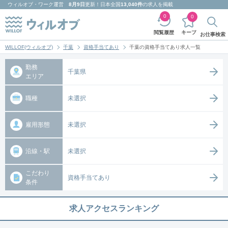
ウィルオブ・ワーク
運営
8月9日
更新！日本全国
13,040件
の求人を掲載
0
0
キープ
閲覧履歴
お仕事検索
WILLOF(ウィルオブ)
千葉
資格手当てあり
千葉の資格手当てあり求人一覧
勤務
千葉県
エリア
職種
未選択
雇用形態
未選択
沿線・駅
未選択
こだわり
資格手当てあり
条件
求人アクセスランキング