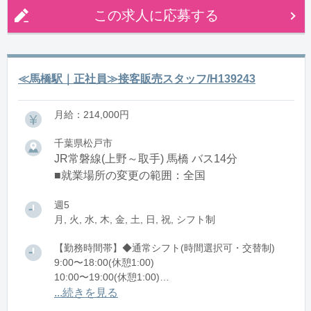
この求人に応募する
≪馬橋駅｜正社員≫接客販売スタッフ/H139243
月給：214,000円
千葉県松戸市
JR常磐線(上野～取手) 馬橋 バス14分
■就業場所の変更の範囲：全国
週5
月, 火, 水, 木, 金, 土, 日, 祝, シフト制
【勤務時間帯】◆通常シフト(時間選択可・交替制)
9:00〜18:00(休憩1:00)
10:00〜19:00(休憩1:00)
11:00〜20:00(休憩1:00)
...続きを見る
12:00〜21:00(休憩1:00)