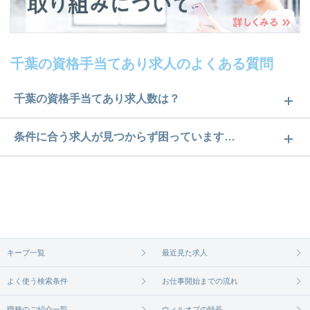
千葉の資格手当てあり求人のよくある質問
千葉の資格手当てあり求人数は？
千葉の資格手当てあり求人数は9件です。どのような
条件に合う求人が見つからず困っています…
求人があるかぜひチェックしてみてください。
ご希望の条件に合うよう、ご紹介させていただく勤
求人は
から
コチラ
務先の会社と、条件の交渉や相談をさせていただき
ます。まずは気軽にご登録ください。
無料相談の登録は
から
コチラ
キープ一覧
最近見た求人
よく使う検索条件
お仕事開始までの流れ
職種のご紹介一覧
ウィルオブの特長