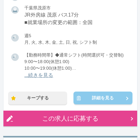
千葉県茂原市
JR外房線 茂原 バス17分
■就業場所の変更の範囲：全国
週5
月, 火, 水, 木, 金, 土, 日, 祝, シフト制
【勤務時間帯】◆通常シフト(時間選択可・交替制)
9:00〜18:00(休憩1:00)
10:00〜19:00(休憩1:00)
11:00〜20:00(休憩1:00)
...続きを見る
12:00〜21:00(休憩1:00)
※残業：1〜9時間程度/月
キープする
詳細を見る
この求人に応募する