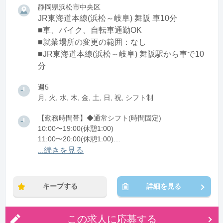
静岡県浜松市中央区
JR東海道本線(浜松～岐阜) 舞阪 車10分
■車、バイク、自転車通勤OK
■就業場所の変更の範囲：なし
■JR東海道本線(浜松～岐阜) 舞阪駅から車で10
分
週5
月, 火, 水, 木, 金, 土, 日, 祝, シフト制
【勤務時間帯】◆通常シフト(時間固定)
10:00〜19:00(休憩1:00)
11:00〜20:00(休憩1:00)
12:00〜21:00(休憩1:00)
...続きを見る
※残業：0〜10時間程度/月
キープする
詳細を見る
この求人に応募する