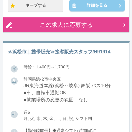
キープする
詳細を見る
この求人に応募する
≪浜松市｜携帯販売≫接客販売スタッフ/H91914
時給：1,400円～1,700円
静岡県浜松市中央区
JR東海道本線(浜松～岐阜) 舞阪 バス10分
■車、自転車通勤OK
■就業場所の変更の範囲：なし
週5
月, 火, 水, 木, 金, 土, 日, 祝, シフト制
【勤務時間帯】◆通常シフト(時間固定)