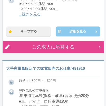
9:00〜18:00(休憩1:00)
10:00〜19:00(休憩1:00)
11:00〜20:00(休憩1:00)
...続きを見る
※残業：10〜20時間程度/月
キープする
詳細を見る
この求人に応募する
大手家電量販店での家電販売のお仕事/H91910
時給：1,300円～1,500円
静岡県浜松市中央区
JR東海道本線(浜松～岐阜) 高塚 徒歩20分
■車、バイク、自転車通勤OK