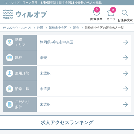
ウィルオブ・ワーク
運営
8月9日
更新！日本全国
13,040件
の求人を掲載
0
0
キープ
閲覧履歴
お仕事検索
WILLOF(ウィルオブ)
静岡
浜松市中央区
販売
浜松市中央区の販売求人一覧
勤務
静岡県-浜松市中央区
エリア
職種
販売
雇用形態
未選択
沿線・駅
未選択
こだわり
未選択
条件
求人アクセスランキング