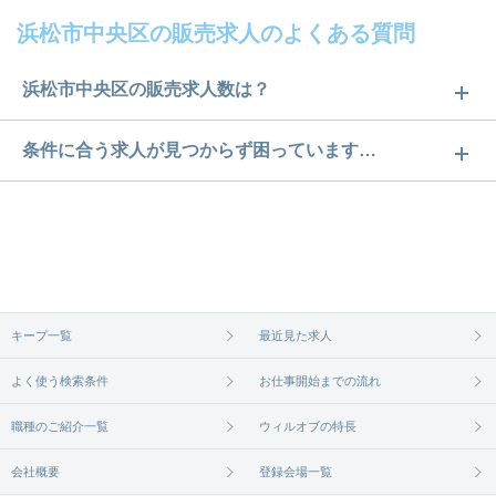
浜松市中央区の販売求人のよくある質問
浜松市中央区の販売求人数は？
浜松市中央区の販売求人数は21件です。どのような
条件に合う求人が見つからず困っています…
求人があるかぜひチェックしてみてください。
ご希望の条件に合うよう、ご紹介させていただく勤
求人は
から
コチラ
務先の会社と、条件の交渉や相談をさせていただき
ます。まずは気軽にご登録ください。
無料相談の登録は
から
コチラ
キープ一覧
最近見た求人
よく使う検索条件
お仕事開始までの流れ
職種のご紹介一覧
ウィルオブの特長
会社概要
登録会場一覧