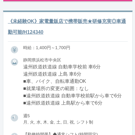
《未経験OK》家電量販店で携帯販売★研修充実◎車通
勤可能/H124340
時給：1,400円～1,700円
静岡県浜松市中央区
遠州鉄道鉄道線 自動車学校前 車6分
遠州鉄道鉄道線 上島 車6分
■車、バイク、自転車通勤OK
■就業場所の変更の範囲：なし
■遠州鉄道鉄道線 自動車学校前駅から車で6分
■遠州鉄道鉄道線 上島駅から車で6分
週5
月, 火, 水, 木, 金, 土, 日, 祝, シフト制
【勤務時間帯】◆通常シフト(時間固定)