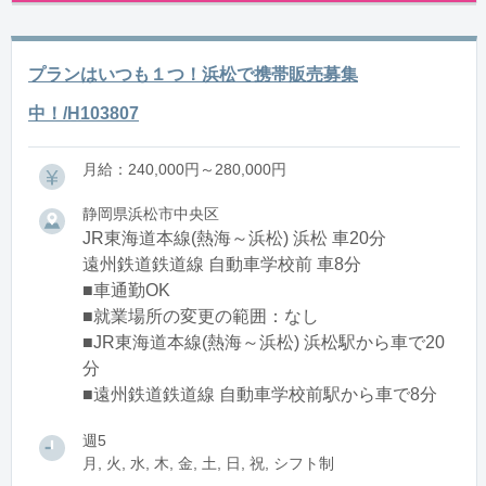
プランはいつも１つ！浜松で携帯販売募集
中！/H103807
月給：240,000円～280,000円
静岡県浜松市中央区
JR東海道本線(熱海～浜松) 浜松 車20分
遠州鉄道鉄道線 自動車学校前 車8分
■車通勤OK
■就業場所の変更の範囲：なし
■JR東海道本線(熱海～浜松) 浜松駅から車で20
分
■遠州鉄道鉄道線 自動車学校前駅から車で8分
週5
月, 火, 水, 木, 金, 土, 日, 祝, シフト制