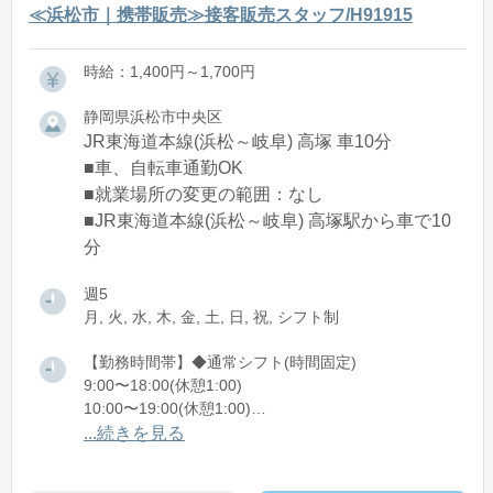
≪浜松市｜携帯販売≫接客販売スタッフ/H91915
時給：1,400円～1,700円
静岡県浜松市中央区
JR東海道本線(浜松～岐阜) 高塚 車10分
■車、自転車通勤OK
■就業場所の変更の範囲：なし
■JR東海道本線(浜松～岐阜) 高塚駅から車で10
分
週5
月, 火, 水, 木, 金, 土, 日, 祝, シフト制
【勤務時間帯】◆通常シフト(時間固定)
9:00〜18:00(休憩1:00)
10:00〜19:00(休憩1:00)
11:00〜20:00(休憩1:00)
...続きを見る
※残業：10〜20時間程度/月