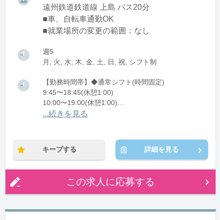
遠州鉄道鉄道線 上島 バス20分
■車、自転車通勤OK
■就業場所の変更の範囲：なし
週5
月, 火, 水, 木, 金, 土, 日, 祝, シフト制
【勤務時間帯】◆通常シフト(時間固定)
9:45〜18:45(休憩1:00)
10:00〜19:00(休憩1:00)
11:00〜20:00(休憩1:00)
...続きを見る
※残業：5〜10時間程度/月
キープする
詳細を見る
この求人に応募する