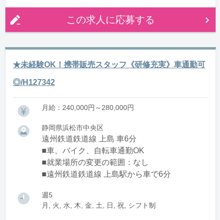
この求人に応募する
★未経験OK！携帯販売スタッフ《研修充実》車通勤可
◎/H127342
月給：240,000円～280,000円
静岡県浜松市中央区
遠州鉄道鉄道線 上島 車6分
■車、バイク、自転車通勤OK
■就業場所の変更の範囲：なし
■遠州鉄道鉄道線 上島駅から車で6分
週5
月, 火, 水, 木, 金, 土, 日, 祝, シフト制