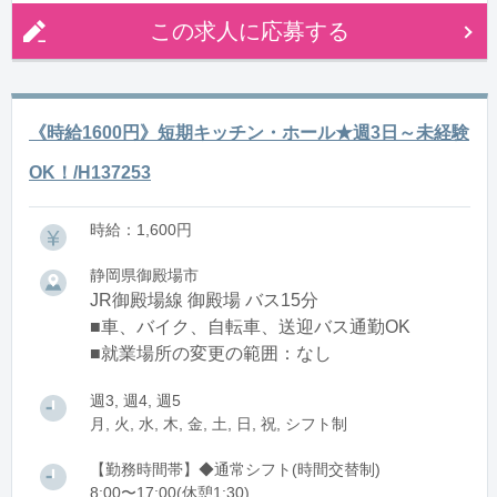
この求人に応募する
《時給1600円》短期キッチン・ホール★週3日～未経験
OK！/H137253
時給：1,600円
静岡県御殿場市
JR御殿場線 御殿場 バス15分
■車、バイク、自転車、送迎バス通勤OK
■就業場所の変更の範囲：なし
週3, 週4, 週5
月, 火, 水, 木, 金, 土, 日, 祝, シフト制
【勤務時間帯】◆通常シフト(時間交替制)
8:00〜17:00(休憩1:30)