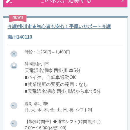
この求人に応募する
介護/掛川市★初心者も安心！手厚いサポート介護
職/H140110
時給：1,250円～1,400円
静岡県掛川市
天竜浜名湖線 西掛川 車5分
■バイク、自転車通勤OK
■就業場所の変更の範囲：なし
■天竜浜名湖線 西掛川駅から車で5分
週3, 週4, 週5
月, 火, 水, 木, 金, 土, 日, 祝, シフト制
【勤務時間帯】◆通常シフト(時間選択可)
7:00〜16:00(休憩1:00)