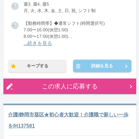
週3, 週4, 週5
月, 火, 水, 木, 金, 土, 日, 祝, シフト制
【勤務時間帯】◆通常シフト(時間選択可)
7:00〜16:00(休憩1:00)
8:00〜17:00(休憩1:00)
12:00〜21:00(休憩1:00)
...続きを見る
※残業：0〜10時間程度/月
キープする
詳細を見る
この求人に応募する
介護/静岡市葵区★初心者大歓迎！介護職で新しい一歩
を/H137581