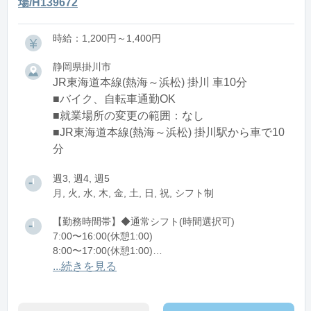
場/H139672
時給：1,200円～1,400円
静岡県掛川市
JR東海道本線(熱海～浜松) 掛川 車10分
■バイク、自転車通勤OK
■就業場所の変更の範囲：なし
■JR東海道本線(熱海～浜松) 掛川駅から車で10
分
週3, 週4, 週5
月, 火, 水, 木, 金, 土, 日, 祝, シフト制
【勤務時間帯】◆通常シフト(時間選択可)
7:00〜16:00(休憩1:00)
8:00〜17:00(休憩1:00)
12:00〜21:00(休憩1:00)
...続きを見る
※残業：0〜10時間程度/月