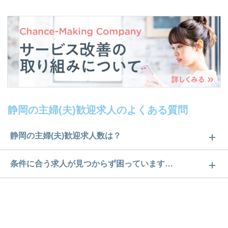
静岡の主婦(夫)歓迎求人のよくある質問
静岡の主婦(夫)歓迎求人数は？
静岡の主婦(夫)歓迎求人数は93件です。どのような求
条件に合う求人が見つからず困っています…
人があるかぜひチェックしてみてください。
ご希望の条件に合うよう、ご紹介させていただく勤
求人は
から
コチラ
務先の会社と、条件の交渉や相談をさせていただき
ます。まずは気軽にご登録ください。