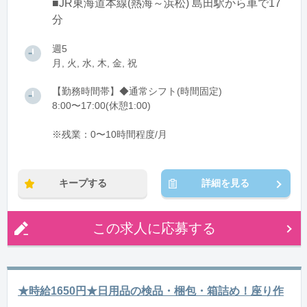
■JR東海道本線(熱海～浜松) 島田駅から車で17
分
週5
月, 火, 水, 木, 金, 祝
【勤務時間帯】◆通常シフト(時間固定)
8:00〜17:00(休憩1:00)
※残業：0〜10時間程度/月
キープする
詳細を見る
この求人に応募する
★時給1650円★日用品の検品・梱包・箱詰め！座り作