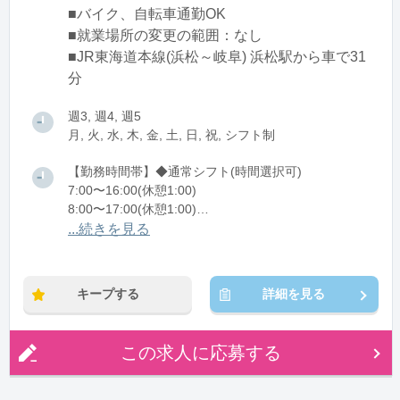
■バイク、自転車通勤OK
■就業場所の変更の範囲：なし
■JR東海道本線(浜松～岐阜) 浜松駅から車で31
分
週3, 週4, 週5
月, 火, 水, 木, 金, 土, 日, 祝, シフト制
【勤務時間帯】◆通常シフト(時間選択可)
7:00〜16:00(休憩1:00)
8:00〜17:00(休憩1:00)
12:00〜21:00(休憩1:00)
...続きを見る
※残業：0〜10時間程度/月
キープする
詳細を見る
この求人に応募する