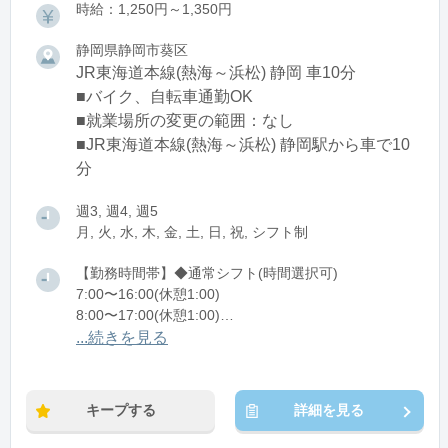
時給：1,250円～1,350円
静岡県静岡市葵区
JR東海道本線(熱海～浜松) 静岡 車10分
■バイク、自転車通勤OK
■就業場所の変更の範囲：なし
■JR東海道本線(熱海～浜松) 静岡駅から車で10
分
週3, 週4, 週5
月, 火, 水, 木, 金, 土, 日, 祝, シフト制
【勤務時間帯】◆通常シフト(時間選択可)
7:00〜16:00(休憩1:00)
8:00〜17:00(休憩1:00)
12:00〜21:00(休憩1:00)
...続きを見る
※残業：0〜10時間程度/月
キープする
詳細を見る