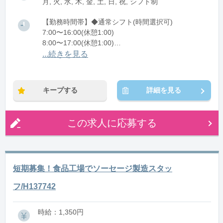
月, 火, 水, 木, 金, 土, 日, 祝, シフト制
【勤務時間帯】◆通常シフト(時間選択可)
7:00〜16:00(休憩1:00)
8:00〜17:00(休憩1:00)
12:00〜21:00(休憩1:00)
...続きを見る
※残業：0〜10時間程度/月
キープする
詳細を見る
この求人に応募する
短期募集！食品工場でソーセージ製造スタッ
フ/H137742
時給：1,350円