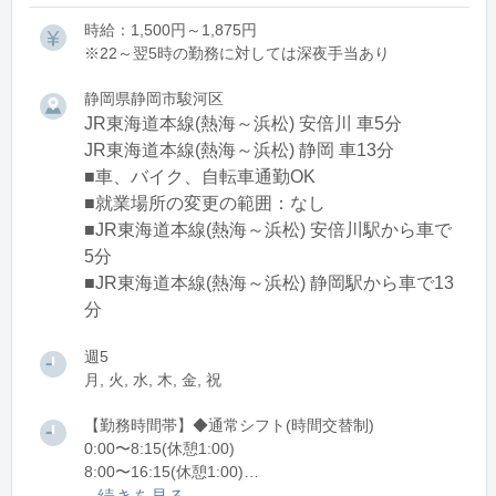
時給：1,500円～1,875円
※22～翌5時の勤務に対しては深夜手当あり
静岡県静岡市駿河区
JR東海道本線(熱海～浜松) 安倍川 車5分
JR東海道本線(熱海～浜松) 静岡 車13分
■車、バイク、自転車通勤OK
■就業場所の変更の範囲：なし
■JR東海道本線(熱海～浜松) 安倍川駅から車で
5分
■JR東海道本線(熱海～浜松) 静岡駅から車で13
分
週5
月, 火, 水, 木, 金, 祝
【勤務時間帯】◆通常シフト(時間交替制)
0:00〜8:15(休憩1:00)
8:00〜16:15(休憩1:00)
16:00〜翌0:15(休憩1:00)