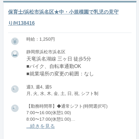
保育士/浜松市浜名区★中・小規模園で乳児の見守
り/H138416
時給：1,250円
静岡県浜松市浜名区
天竜浜名湖線 三ヶ日 徒歩5分
■バイク、自転車通勤OK
■就業場所の変更の範囲：なし
週3, 週4, 週5
月, 火, 水, 木, 金, 土, 日, 祝, シフト制
【勤務時間帯】◆通常シフト(時間選択可)
7:00〜16:00(休憩1:00)
8:00〜17:00(休憩1:00)
12:00〜21:00(休憩1:00)
...続きを見る
※残業：0〜10時間程度/月