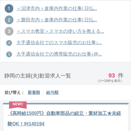
＜沼津市内＞倉庫内作業の仕事/ 日払...
＜磐田市内＞倉庫内作業の仕事/ 日払...
＜スマホ教室＞スマホの使い方を教える...
大手通信会社でのスマホ販売のお仕事♪...
大手通信会社での携帯販売のお仕事♪@...
93
件
静岡の主婦(夫)歓迎求人一覧
（1〜15件を表示）
並び替え：
新着順
給与順
《高時給1500円》自動車部品の組立・素材加工★未経
験OK！/H140194