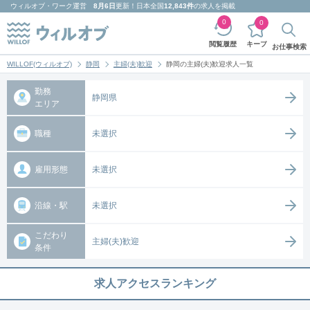
ウィルオブ・ワーク
運営
8月6日
更新！日本全国
12,843件
の求人を掲載
0
0
キープ
閲覧履歴
お仕事検索
WILLOF(ウィルオブ)
静岡
主婦(夫)歓迎
静岡の主婦(夫)歓迎求人一覧
勤務
静岡県
エリア
職種
未選択
雇用形態
未選択
沿線・駅
未選択
こだわり
主婦(夫)歓迎
条件
求人アクセスランキング