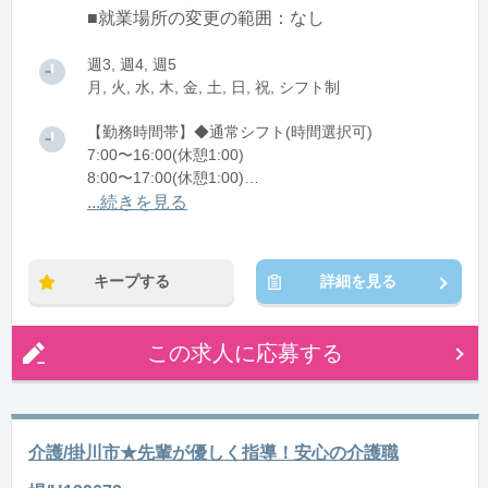
■就業場所の変更の範囲：なし
週3, 週4, 週5
月, 火, 水, 木, 金, 土, 日, 祝, シフト制
【勤務時間帯】◆通常シフト(時間選択可)
7:00〜16:00(休憩1:00)
8:00〜17:00(休憩1:00)
12:00〜21:00(休憩1:00)
...続きを見る
※残業：0〜10時間程度/月
キープする
詳細を見る
この求人に応募する
介護/掛川市★先輩が優しく指導！安心の介護職