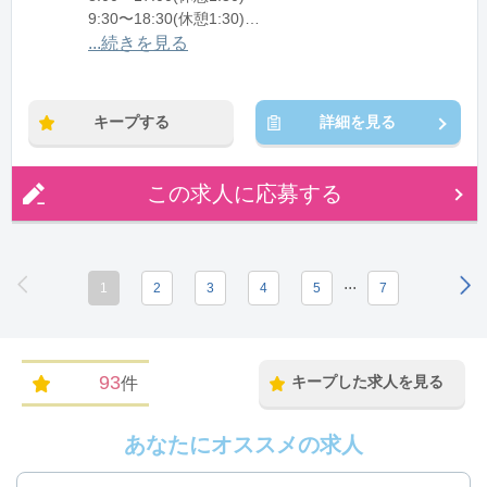
9:30〜18:30(休憩1:30)
10:30〜19:30(休憩1:30)
...続きを見る
11:30〜20:30(休憩1:30)
12:00〜21:00(休憩1:30)
キープする
詳細を見る
※残業：5〜10時間程度/月
この求人に応募する
...
1
2
3
4
5
7
93
キープした求人を見る
件
あなたにオススメの求人