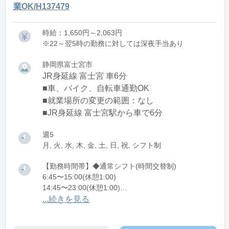
業OK/H137479
時給：1,650円～2,063円
※22～翌5時の勤務に対しては深夜手当あり
静岡県富士宮市
JR身延線 富士宮 車6分
■車、バイク、自転車通勤OK
■就業場所の変更の範囲：なし
■JR身延線 富士宮駅から車で6分
週5
月, 火, 水, 木, 金, 土, 日, 祝, シフト制
【勤務時間帯】◆通常シフト(時間交替制)
6:45〜15:00(休憩1:00)
14:45〜23:00(休憩1:00)
22:45〜翌7:00(休憩1:00)
...続きを見る
※残業：20〜30時間程度/月