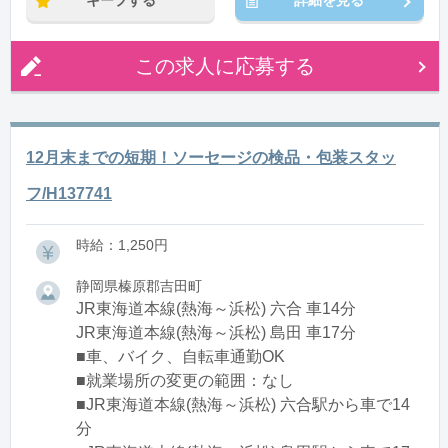
キープする
詳細を見る
この求人に応募する
12月末までの短期！ソーセージの検品・包装スタッ
フ/H137741
時給：1,250円
静岡県榛原郡吉田町
JR東海道本線(熱海～浜松) 六合 車14分
JR東海道本線(熱海～浜松) 島田 車17分
■車、バイク、自転車通勤OK
■就業場所の変更の範囲：なし
■JR東海道本線(熱海～浜松) 六合駅から車で14
分