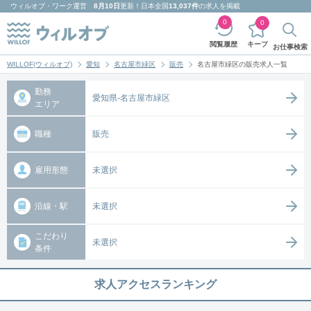
ウィルオブ・ワーク
運営
8月10日
更新！日本全国
13,037件
の求人を掲載
0
0
キープ
閲覧履歴
お仕事検索
WILLOF(ウィルオブ)
愛知
名古屋市緑区
販売
名古屋市緑区の販売求人一覧
勤務
愛知県-名古屋市緑区
エリア
職種
販売
雇用形態
未選択
沿線・駅
未選択
こだわり
未選択
条件
求人アクセスランキング