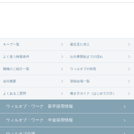
人があるかぜひチェックしてみてください。
ご希望の条件に合うよう、ご紹介させていただく勤
求人は
から
コチラ
務先の会社と、条件の交渉や相談をさせていただき
ます。まずは気軽にご登録ください。
無料相談の登録は
から
コチラ
キープ一覧
最近見た求人
よく使う検索条件
お仕事開始までの流れ
職種のご紹介一覧
ウィルオブの特長
会社概要
登録会場一覧
よくあるご質問
働き方ガイド（はじめての方）
ウィルオブ・ワーク 新卒採用情報
ウィルオブ・ワーク 中途採用情報
ウィルオブ介護