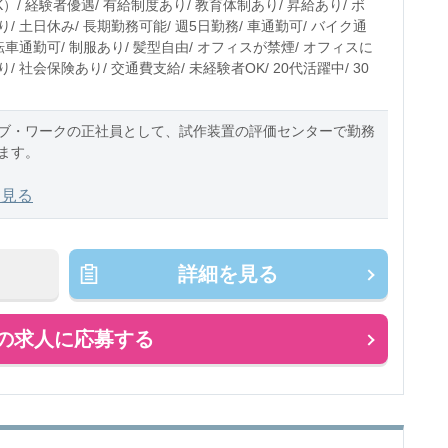
）/ 経験者優遇/ 有給制度あり/ 教育体制あり/ 昇給あり/ ボ
/ 土日休み/ 長期勤務可能/ 週5日勤務/ 車通勤可/ バイク通
転車通勤可/ 制服あり/ 髪型自由/ オフィスが禁煙/ オフィスに
/ 社会保険あり/ 交通費支給/ 未経験者OK/ 20代活躍中/ 30
ブ・ワークの正社員として、試作装置の評価センターで勤務
ます。
での業務内容
を見る
使用される試作・評価装置を以下評価業務を担当いただきま
詳細を見る
験に使用す
の求人に応募する