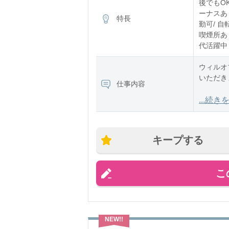
後でもOK
ーナスあり
特長
勤可/ 自
喫煙所あり
代活躍中
ウィルオ
いただき
仕事内容
▼配属先
...続き
製造業で
す。
キープする
●評価試
こ