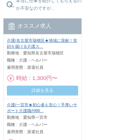
本当に仕事を紹介してもらえるの
か不安なのですが…
オススメ求人
介護/名古屋市瑞穂区★地域に貢献！笑
顔を届ける介護ス...
勤務地
愛知県名古屋市瑞穂区
職種
介護・ヘルパー
雇用形態
派遣社員
時給
1,300円〜
詳細を見る
介護/一宮市★初心者も安心！手厚いサ
ポート介護職/H99...
勤務地
愛知県一宮市
職種
介護・ヘルパー
雇用形態
派遣社員