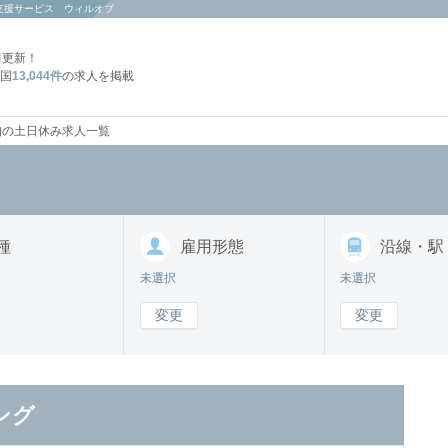
支援サービス ウィルオブ
日
更新！
国
13,044件
の求人を掲載
知の土日休み求人一覧
種
雇用形態
沿線・駅
未選択
未選択
変更
変更
ング