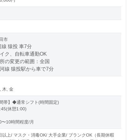
,000円
田市
線 猿投 車7分
バイク、自転車通勤OK
場所の変更の範囲：全国
河線 猿投駅から車で7分
, 木, 金
間帯】◆通常シフト(時間固定)
:45(休憩1:00)
0〜10時間程度/月
日以上/ マスク・消毒OK/ 大手企業/ ブランクOK（長期休暇