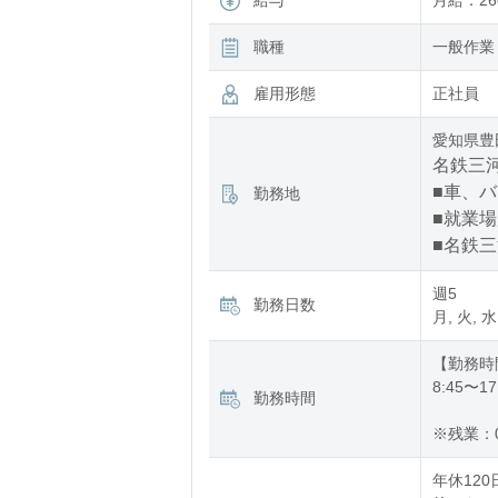
給与
月給：260
職種
一般作業
雇用形態
正社員
愛知県豊
名鉄三河
■車、
勤務地
■就業
■名鉄三
週5
勤務日数
月, 火, 水
【勤務時
8:45〜17
勤務時間
※残業：
年休120