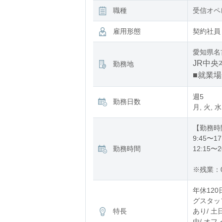
職種
受信オペ
雇用形態
契約社員
愛知県名
JR中央
勤務地
■就業
週5
勤務日数
月, 火, 
【勤務時
9:45〜17
勤務時間
12:15〜2
※残業：
年休120
グスタッフ
特長
あり/ 土
由/ オフ