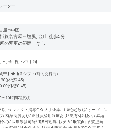
レーター
古屋市中区
本線(名古屋～塩尻) 金山 徒歩5分
場所の変更の範囲：なし
水, 木, 金, 祝, シフト制
間帯】◆通常シフト(時間交替制)
:30(休憩0:45)
0:00(休憩0:45)
0〜10時間程度/月
日以上/ マスク・消毒OK/ 大手企業/ 主婦(夫)歓迎/ オープニン
/ 有給制度あり/ 正社員登用制度あり/ 教育体制あり/ 昇給
日休み/ 長期勤務可能/ 週5日勤務/ 駅チカ/ 服装自由/ 髪型自
ィスが禁煙/ 社会保険あり/ 交通費支給/ 未経験者OK/ 高収入/