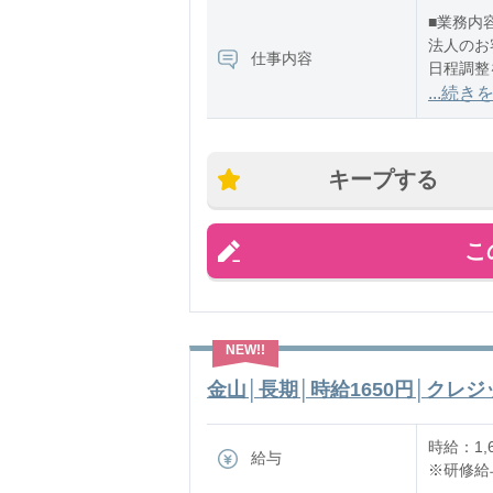
■業務内
法人のお
仕事内容
日程調整
【主な業
...続き
法人のお
通信環境
光回線や
キープする
こ
金山│長期│時給1650円│クレジ
時給：1,
給与
※研修給与