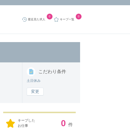
0
0
最近見た求人
キープ一覧
こだわり
条件
土日休み
変更
キープした
0
件
お仕事