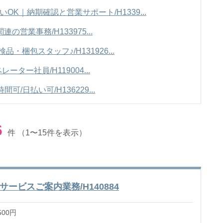
OK｜納期確認と営業サポート/H1339...
の営業事務/H133975...
・梱包スタッフ♪/H131926...
ー社員/H119004...
可/日払い可/H136229...
6
件
（1〜15件を表示）
ービスご案内業務/H140884
500円