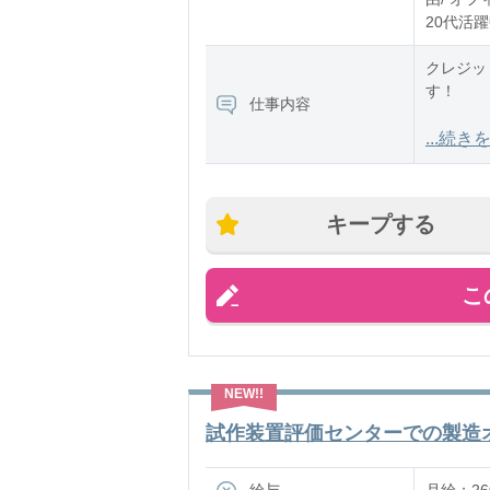
20代活躍
クレジッ
す！
仕事内容
具体的に
...続き
・カード
・カード
キープする
・カード
こ
試作装置評価センターでの製造オペ