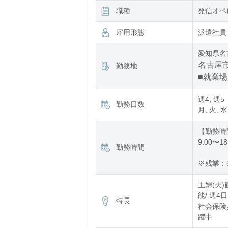
職種
発信オペ
雇用形態
派遣社員
愛知県名
名古屋市
勤務地
■就業
週4, 週5
勤務日数
月, 火, 水
【勤務時
9:00〜18
勤務時間
※残業：
主婦(夫)
能/ 週4
特長
社会保険あ
躍中