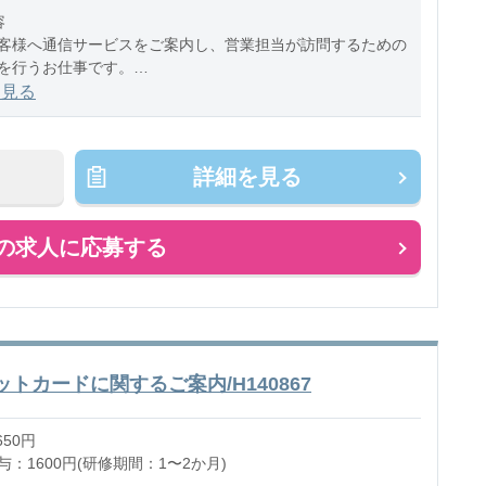
容
客様へ通信サービスをご案内し、営業担当が訪問するための
を行うお仕事です。
務】
を見る
客様への電話によるご案内
や課題のヒアリング
通信
詳細を見る
の求人に応募する
ットカードに関するご案内/H140867
650円
：1600円(研修期間：1〜2か月)