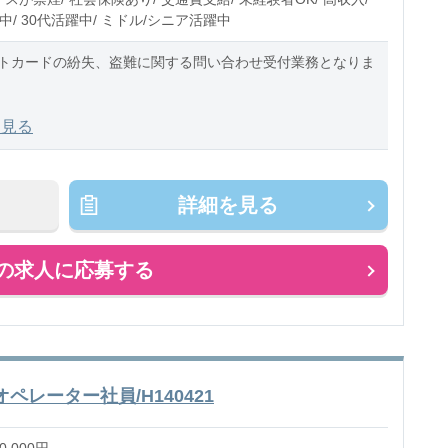
中/ 30代活躍中/ ミドル/シニア活躍中
トカードの紛失、盗難に関する問い合わせ受付業務となりま
は、、
を見る
の紛失盗難に関する問合せ
の利用明細の内容確認（利用した覚えがない）
詳細を見る
が利用
の求人に応募する
レーター社員/H140421