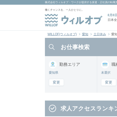
株式会社ウィルオブ・ワーク
が提供する派遣・正社員の転職
働くチャンスを、一人ひとりに。
8月8
日本全
WILLOF(ウィルオブ)
愛知
土日休み
愛
お仕事検索
勤務
エリア
職
愛知県
未選択
変更
変更
求人アクセスランキ