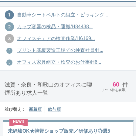
自動車シートベルトの組立・ピッキング...
カップ容器の検品・運搬/H84438...
オフィスチェアの検査作業/H6169...
プリント基板製造工場での検査社員/H...
オフィス家具組立・検査のお仕事/H6...
60
件
滋賀・奈良・和歌山のオフィスに喫
（1〜15件を表示）
煙所あり求人一覧
並び替え：
新着順
給与順
未経験OK★携帯ショップ販売／研修あり◎週5