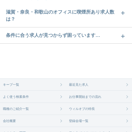
滋賀・奈良・和歌山のオフィスに喫煙所あり求人数
は？
滋賀・奈良・和歌山のオフィスに喫煙所あり求人数
条件に合う求人が見つからず困っています…
は60件です。どのような求人があるかぜひチェック
ご希望の条件に合うよう、ご紹介させていただく勤
してみてください。
務先の会社と、条件の交渉や相談をさせていただき
求人は
から
コチラ
ます。まずは気軽にご登録ください。
無料相談の登録は
から
コチラ
キープ一覧
最近見た求人
よく使う検索条件
お仕事開始までの流れ
職種のご紹介一覧
ウィルオブの特長
会社概要
登録会場一覧