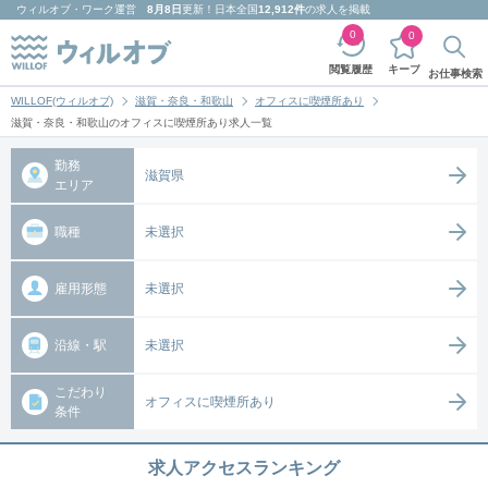
ウィルオブ・ワーク
運営
8月8日
更新！日本全国
12,912件
の求人を掲載
0
0
キープ
閲覧履歴
お仕事検索
WILLOF(ウィルオブ)
滋賀・奈良・和歌山
オフィスに喫煙所あり
滋賀・奈良・和歌山のオフィスに喫煙所あり求人一覧
勤務
滋賀県
エリア
職種
未選択
雇用形態
未選択
沿線・駅
未選択
こだわり
オフィスに喫煙所あり
条件
求人アクセスランキング