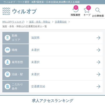
ウィルオブ・ワーク
運営
8月7日
更新！日本全国
12,912件
の求人を掲載
0
0
キープ
閲覧履歴
お仕事検索
WILLOF(ウィルオブ)
滋賀・奈良・和歌山
交通費支給
滋賀・奈良・和歌山の交通費支給求人一覧
勤務
滋賀県
エリア
職種
未選択
雇用形態
未選択
沿線・駅
未選択
こだわり
交通費支給
条件
求人アクセスランキング