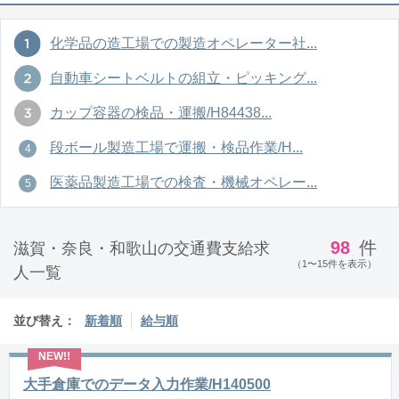
化学品の造工場での製造オペレーター社...
自動車シートベルトの組立・ピッキング...
カップ容器の検品・運搬/H84438...
段ボール製造工場で運搬・検品作業/H...
医薬品製造工場での検査・機械オペレー...
98
件
滋賀・奈良・和歌山の交通費支給求
（1〜15件を表示）
人一覧
並び替え：
新着順
給与順
大手倉庫でのデータ入力作業/H140500