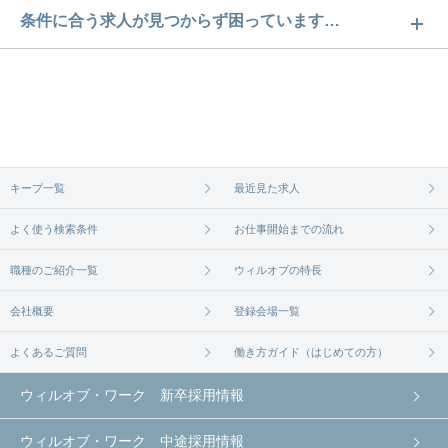
滋賀・奈良・和歌山の交通費支給求人数は98件で
条件に合う求人が見つからず困っています…
す。どのような求人があるかぜひチェックしてみて
ご希望の条件に合うよう、ご紹介させていただく勤
ください。
務先の会社と、条件の交渉や相談をさせていただき
求人は
から
コチラ
ます。まずは気軽にご登録ください。
無料相談の登録は
から
コチラ
キープ一覧
最近見た求人
よく使う検索条件
お仕事開始までの流れ
職種のご紹介一覧
ウィルオブの特長
会社概要
登録会場一覧
よくあるご質問
働き方ガイド（はじめての方）
ウィルオブ・ワーク 新卒採用情報
ウィルオブ・ワーク 中途採用情報