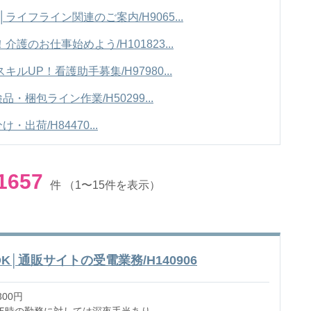
│ライフライン関連のご案内/H9065...
護のお仕事始めよう/H101823...
ルUP！看護助手募集/H97980...
梱包ライン作業/H50299...
荷/H84470...
1657
件
（1〜15件を表示）
K│通販サイトの受電業務/H140906
300円