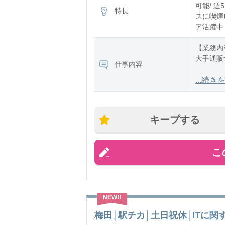
11:00〜2
可能/ 週
特長
12:00〜2
スに喫煙所
13:00〜2
ア活躍中
14:00〜2
15:00〜翌
【業務内
大手通販
仕事内容
※残業：
【仕事詳
...続き
・商品不
・配送に
・アプリ
キープする
・返品返
こ
梅田│駅チカ│土日祝休│ITに関す