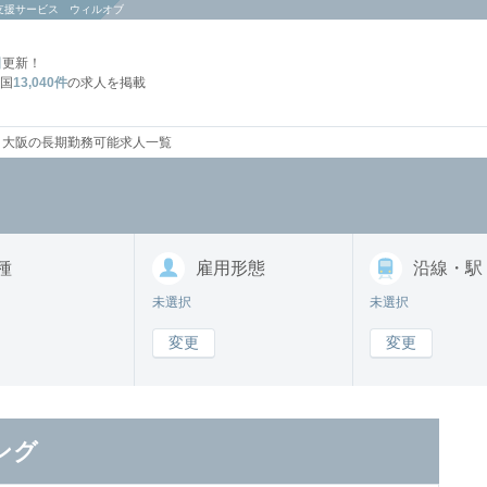
支援サービス ウィルオブ
日
更新！
国
13,040件
の求人を掲載
大阪の長期勤務可能求人一覧
種
雇用形態
沿線・駅
未選択
未選択
変更
変更
ング