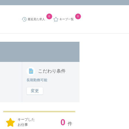
0
0
最近見た求人
キープ一覧
こだわり
条件
長期勤務可能
変更
キープした
0
件
お仕事