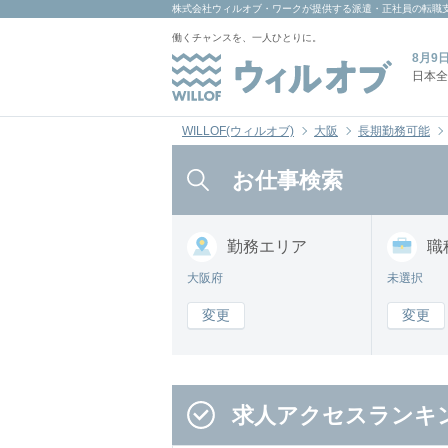
株式会社ウィルオブ・ワーク
が提供する派遣・正社員の転職
働くチャンスを、一人ひとりに。
8月9
日本全
WILLOF(ウィルオブ)
大阪
長期勤務可能
お仕事検索
勤務
エリア
職
大阪府
未選択
変更
変更
求人アクセスランキ