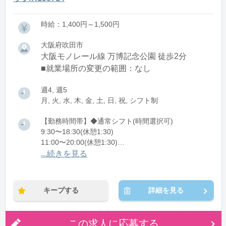
時給：1,400円～1,500円
大阪府吹田市
大阪モノレール線 万博記念公園 徒歩2分
■就業場所の変更の範囲：なし
週4, 週5
月, 火, 水, 木, 金, 土, 日, 祝, シフト制
【勤務時間帯】◆通常シフト(時間選択可)
9:30〜18:30(休憩1:30)
11:00〜20:00(休憩1:30)
11:30〜20:30(休憩1:30)
...続きを見る
※残業：0〜10時間程度/月
キープする
詳細を見る
この求人に応募する