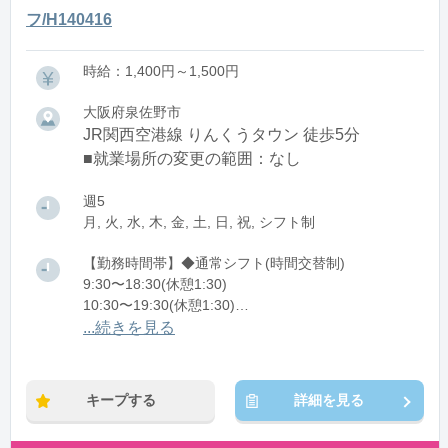
フ/H140416
時給：1,400円～1,500円
大阪府泉佐野市
JR関西空港線 りんくうタウン 徒歩5分
■就業場所の変更の範囲：なし
週5
月, 火, 水, 木, 金, 土, 日, 祝, シフト制
【勤務時間帯】◆通常シフト(時間交替制)
9:30〜18:30(休憩1:30)
10:30〜19:30(休憩1:30)
11:30〜20:30(休憩1:30)
...続きを見る
※残業：5〜10時間程度/月
キープする
詳細を見る