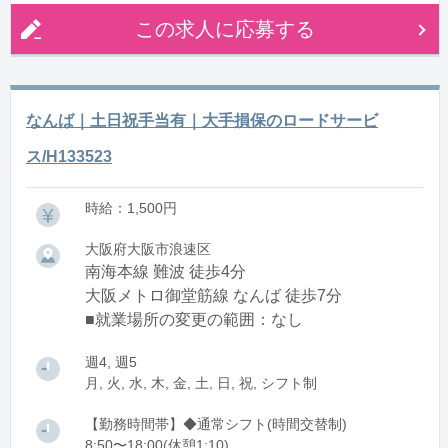
この求人に応募する
なんば｜土日祝手当有｜大手損保のロードサービ
ス/H133523
時給：1,500円
大阪府大阪市浪速区
南海本線 難波 徒歩4分
大阪メトロ御堂筋線 なんば 徒歩7分
■就業場所の変更の範囲：なし
週4, 週5
月, 火, 水, 木, 金, 土, 日, 祝, シフト制
【勤務時間帯】◆通常シフト(時間交替制)
8:50〜18:00(休憩1:10)