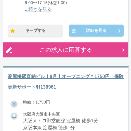
9:00〜17:15(休憩1:00)
10:00〜18:15(休憩1:00)
...続きを見る
10:30〜18:45(休憩1:00)
11:00〜19:15(休憩1:00)
キープする
詳細を見る
※残業：5〜20時間程度/月
この求人に応募する
淀屋橋駅直結ビル｜9月｜オープニング＊1750円｜保険
更新サポート/H138961
時給：1,750円
大阪府大阪市中央区
大阪メトロ御堂筋線 淀屋橋 徒歩1分
京阪本線 淀屋橋 徒歩1分