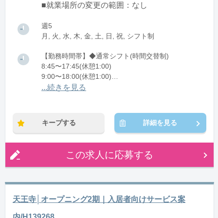
■就業場所の変更の範囲：なし
週5
月, 火, 水, 木, 金, 土, 日, 祝, シフト制
【勤務時間帯】◆通常シフト(時間交替制)
8:45〜17:45(休憩1:00)
9:00〜18:00(休憩1:00)
10:00〜19:00(休憩1:00)
...続きを見る
10:15〜19:15(休憩1:00)
※残業：0〜20時間程度/月
キープする
詳細を見る
この求人に応募する
天王寺│オープニング2期｜入居者向けサービス案
内/H139268