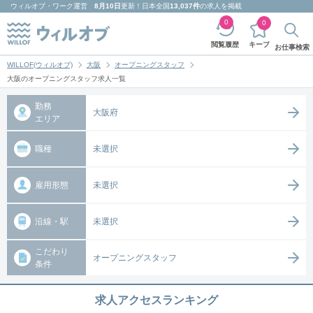
ウィルオブ・ワーク
運営
8月10日
更新！日本全国
13,037件
の求人を掲載
0
0
キープ
閲覧履歴
お仕事検索
WILLOF(ウィルオブ)
大阪
オープニングスタッフ
大阪のオープニングスタッフ求人一覧
勤務
大阪府
エリア
職種
未選択
雇用形態
未選択
沿線・駅
未選択
こだわり
オープニングスタッフ
条件
求人アクセスランキング