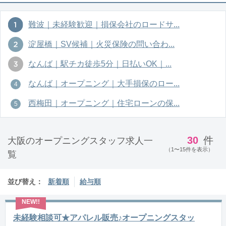
難波｜未経験歓迎｜損保会社のロードサ...
淀屋橋｜SV候補｜火災保険の問い合わ...
なんば｜駅チカ徒歩5分｜日払いOK｜...
なんば｜オープニング｜大手損保のロー...
西梅田｜オープニング｜住宅ローンの保...
30
件
大阪のオープニングスタッフ求人一
（1〜15件を表示）
覧
並び替え：
新着順
給与順
未経験相談可★アパレル販売♪オープニングスタッ