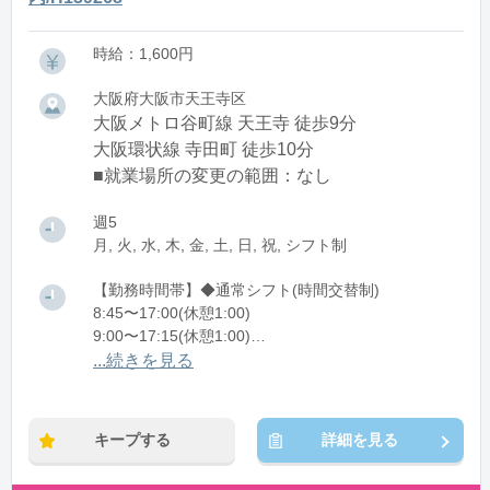
時給：1,600円
大阪府大阪市天王寺区
大阪メトロ谷町線 天王寺 徒歩9分
大阪環状線 寺田町 徒歩10分
■就業場所の変更の範囲：なし
週5
月, 火, 水, 木, 金, 土, 日, 祝, シフト制
【勤務時間帯】◆通常シフト(時間交替制)
8:45〜17:00(休憩1:00)
9:00〜17:15(休憩1:00)
10:00〜18:15(休憩1:00)
...続きを見る
10:30〜18:45(休憩1:00)
11:00〜19:15(休憩1:00)
キープする
詳細を見る
※残業：5〜20時間程度/月