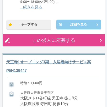
9:00〜18:00(休憩1:00)
10:00〜19:00(休憩1:00)
...続きを見る
10:15〜19:15(休憩1:00)
※残業：0〜20時間程度/月
キープする
詳細を見る
この求人に応募する
天王寺│オープニング3期｜入居者向けサービス案
内/H139447
時給：1,600円
大阪府大阪市天王寺区
大阪メトロ谷町線 天王寺 徒歩9分
大阪環状線 寺田町 徒歩10分