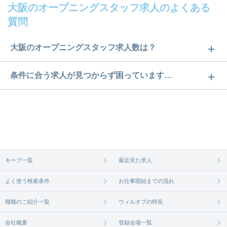
大阪のオープニングスタッフ求人のよくある
質問
大阪のオープニングスタッフ求人数は？
大阪のオープニングスタッフ求人数は30件です。ど
条件に合う求人が見つからず困っています…
のような求人があるかぜひチェックしてみてくださ
ご希望の条件に合うよう、ご紹介させていただく勤
い。
務先の会社と、条件の交渉や相談をさせていただき
求人は
から
コチラ
ます。まずは気軽にご登録ください。
無料相談の登録は
から
コチラ
キープ一覧
最近見た求人
よく使う検索条件
お仕事開始までの流れ
職種のご紹介一覧
ウィルオブの特長
会社概要
登録会場一覧