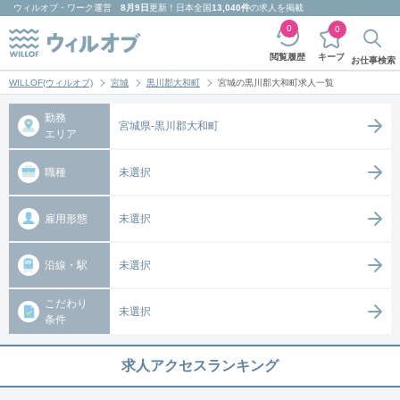
ウィルオブ・ワーク
運営
8月9日
更新！日本全国
13,040件
の求人を掲載
0
0
キープ
閲覧履歴
お仕事検索
WILLOF(ウィルオブ)
宮城
黒川郡大和町
宮城の黒川郡大和町求人一覧
勤務
宮城県-黒川郡大和町
エリア
職種
未選択
雇用形態
未選択
沿線・駅
未選択
こだわり
未選択
条件
求人アクセスランキング