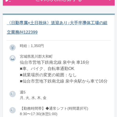
〈日勤専属×土日祝休〉送迎あり♪大手半導体工場の組
立業務/H122399
時給：1,350円
宮城県黒川郡大和町
仙台市営地下鉄南北線 泉中央 車16分
■車、バイク、自転車通勤OK
■就業場所の変更の範囲：なし
■仙台市営地下鉄南北線 泉中央駅から車で16分
週5
月, 火, 水, 木, 金
【勤務時間帯】◆通常シフト(時間選択可)
8:30〜17:30(休憩1:00)