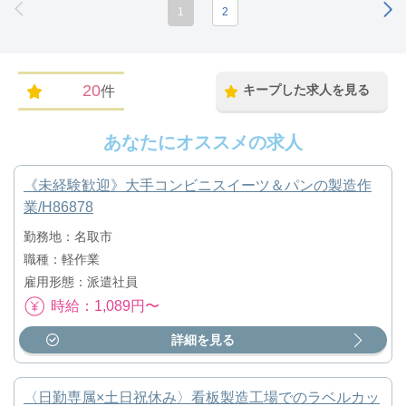
1
2
20
キープした求人を見る
件
あなたにオススメの求人
《未経験歓迎》大手コンビニスイーツ＆パンの製造作
業/H86878
勤務地：名取市
職種：軽作業
雇用形態：派遣社員
時給：1,089円〜
詳細を見る
〈日勤専属×土日祝休み〉看板製造工場でのラベルカッ