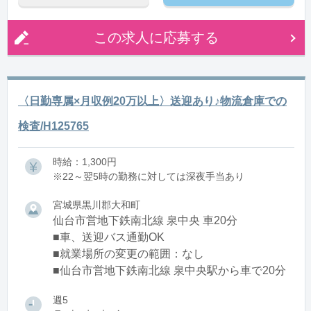
この求人に応募する
〈日勤専属×月収例20万以上〉送迎あり♪物流倉庫での
検査/H125765
時給：1,300円
※22～翌5時の勤務に対しては深夜手当あり
宮城県黒川郡大和町
仙台市営地下鉄南北線 泉中央 車20分
■車、送迎バス通勤OK
■就業場所の変更の範囲：なし
■仙台市営地下鉄南北線 泉中央駅から車で20分
週5