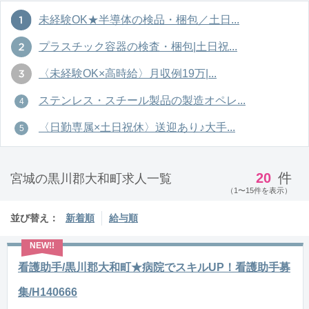
未経験OK★半導体の検品・梱包／土日...
プラスチック容器の検査・梱包|土日祝...
〈未経験OK×高時給〉月収例19万|...
ステンレス・スチール製品の製造オペレ...
〈日勤専属×土日祝休〉送迎あり♪大手...
20
件
宮城の黒川郡大和町求人一覧
（1〜15件を表示）
並び替え：
新着順
給与順
看護助手/黒川郡大和町★病院でスキルUP！看護助手募
集/H140666