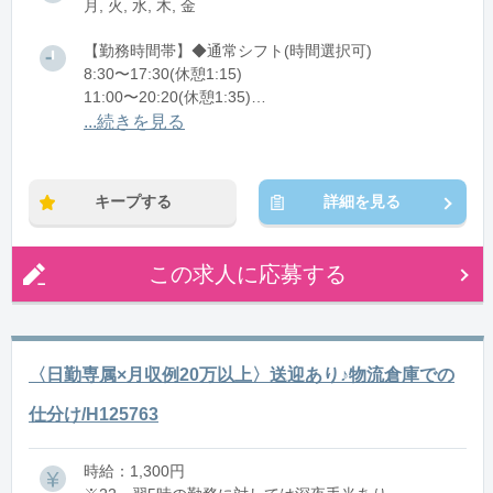
月, 火, 水, 木, 金
【勤務時間帯】◆通常シフト(時間選択可)
8:30〜17:30(休憩1:15)
11:00〜20:20(休憩1:35)
13:00〜22:20(休憩1:35)
...続きを見る
※残業：0〜30時間程度/月
キープする
詳細を見る
この求人に応募する
〈日勤専属×月収例20万以上〉送迎あり♪物流倉庫での
仕分け/H125763
時給：1,300円