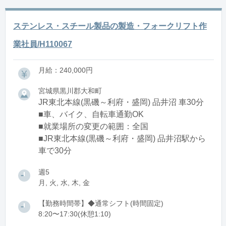
ステンレス・スチール製品の製造・フォークリフト作
業社員/H110067
月給：240,000円
宮城県黒川郡大和町
JR東北本線(黒磯～利府・盛岡) 品井沼 車30分
■車、バイク、自転車通勤OK
■就業場所の変更の範囲：全国
■JR東北本線(黒磯～利府・盛岡) 品井沼駅から
車で30分
週5
月, 火, 水, 木, 金
【勤務時間帯】◆通常シフト(時間固定)
8:20〜17:30(休憩1:10)