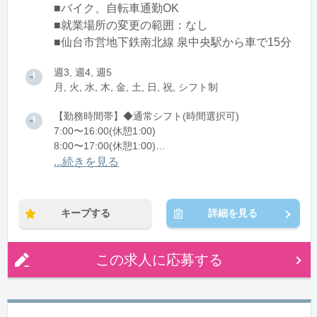
■バイク、自転車通勤OK
■就業場所の変更の範囲：なし
■仙台市営地下鉄南北線 泉中央駅から車で15分
週3, 週4, 週5
月, 火, 水, 木, 金, 土, 日, 祝, シフト制
【勤務時間帯】◆通常シフト(時間選択可)
7:00〜16:00(休憩1:00)
8:00〜17:00(休憩1:00)
12:00〜21:00(休憩1:00)
...続きを見る
※残業：0〜10時間程度/月
キープする
詳細を見る
この求人に応募する