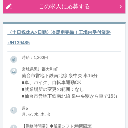
この求人に応募する
〈土日祝休み×日勤〉冷暖房完備！工場内受付業務
♪/H139485
時給：1,200円
宮城県黒川郡大和町
仙台市営地下鉄南北線 泉中央 車16分
■車、バイク、自転車通勤OK
■就業場所の変更の範囲：なし
■仙台市営地下鉄南北線 泉中央駅から車で16分
週5
月, 火, 水, 木, 金
【勤務時間帯】◆通常シフト(時間固定)