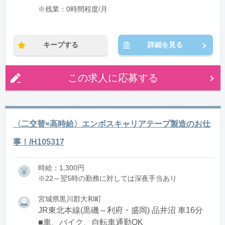
※残業：0時間程度/月
キープする
詳細を見る
この求人に応募する
〈二交替×高時給〉エンボスキャリアテープ製造のお仕
事！/H105317
時給：1,300円
※22～翌5時の勤務に対しては深夜手当あり
宮城県黒川郡大和町
JR東北本線(黒磯～利府・盛岡) 品井沼 車16分
■車、バイク、自転車通勤OK