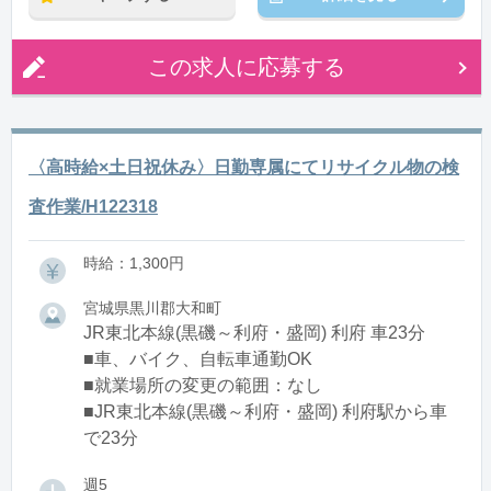
この求人に応募する
〈高時給×土日祝休み〉日勤専属にてリサイクル物の検
査作業/H122318
時給：1,300円
宮城県黒川郡大和町
JR東北本線(黒磯～利府・盛岡) 利府 車23分
■車、バイク、自転車通勤OK
■就業場所の変更の範囲：なし
■JR東北本線(黒磯～利府・盛岡) 利府駅から車
で23分
週5