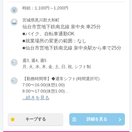
時給：1,100円～1,200円
宮城県黒川郡大和町
仙台市営地下鉄南北線 泉中央 車25分
■バイク、自転車通勤OK
■就業場所の変更の範囲：なし
■仙台市営地下鉄南北線 泉中央駅から車で25分
週3, 週4, 週5
月, 火, 水, 木, 金, 土, 日, 祝, シフト制
【勤務時間帯】◆通常シフト(時間選択可)
7:00〜16:00(休憩1:00)
8:00〜17:00(休憩1:00)
12:00〜21:00(休憩1:00)
...続きを見る
※残業：0〜10時間程度/月
キープする
詳細を見る