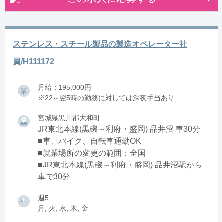
ステンレス・スチール製品の製造オペレーター社
員/H111172
月給：195,000円
※22～翌5時の勤務に対しては深夜手当あり
宮城県黒川郡大和町
JR東北本線(黒磯～利府・盛岡) 品井沼 車30分
■車、バイク、自転車通勤OK
■就業場所の変更の範囲：全国
■JR東北本線(黒磯～利府・盛岡) 品井沼駅から
車で30分
週5
月, 火, 水, 木, 金