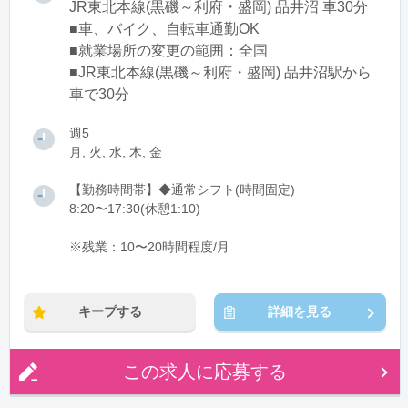
JR東北本線(黒磯～利府・盛岡) 品井沼 車30分
■車、バイク、自転車通勤OK
■就業場所の変更の範囲：全国
■JR東北本線(黒磯～利府・盛岡) 品井沼駅から
車で30分
週5
月, 火, 水, 木, 金
【勤務時間帯】◆通常シフト(時間固定)
8:20〜17:30(休憩1:10)
※残業：10〜20時間程度/月
キープする
詳細を見る
この求人に応募する