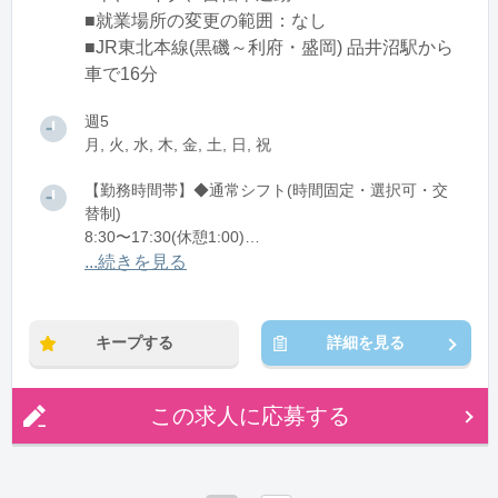
■就業場所の変更の範囲：なし
■JR東北本線(黒磯～利府・盛岡) 品井沼駅から
車で16分
週5
月, 火, 水, 木, 金, 土, 日, 祝
【勤務時間帯】◆通常シフト(時間固定・選択可・交
替制)
8:30〜17:30(休憩1:00)
20:30〜翌5:30(休憩1:00)
...続きを見る
※残業：0〜10時間程度/月
キープする
詳細を見る
この求人に応募する