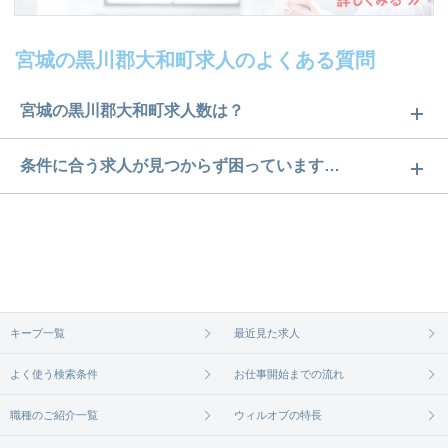
宮城の黒川郡大和町求人のよくある質問
宮城の黒川郡大和町求人数は？
宮城の黒川郡大和町求人数は20件です。どのような
条件に合う求人が見つからず困っています…
求人があるかぜひチェックしてみてください。
ご希望の条件に合うよう、ご紹介させていただく勤
求人は
から
コチラ
務先の会社と、条件の交渉や相談をさせていただき
ます。まずは気軽にご登録ください。
無料相談の登録は
から
コチラ
キープ一覧
最近見た求人
よく使う検索条件
お仕事開始までの流れ
職種のご紹介一覧
ウィルオブの特長