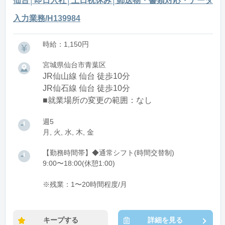
仙台│即日入社│土日祝休み│郵送物・書類対応・データ
入力業務/H139984
時給：1,150円
宮城県仙台市青葉区
JR仙山線 仙台 徒歩10分
JR仙石線 仙台 徒歩10分
■就業場所の変更の範囲：なし
週5
月, 火, 水, 木, 金
【勤務時間帯】◆通常シフト(時間交替制)
9:00〜18:00(休憩1:00)
※残業：1〜20時間程度/月
キープする
詳細を見る