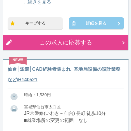
8:00〜17:00(休憩1:00)
...続きを見る
9:00〜18:00(休憩1:00)
10:00〜19:00(休憩1:00)
11:00〜20:00(休憩1:00)
キープする
詳細を見る
12:00〜21:00(休憩1:00)
13:00〜22:00(休憩1:00)
15:00〜翌0:00(休憩1:00)
この求人に応募する
16:00〜翌1:00(休憩1:00)
※残業：5〜10時間程度/月
仙台│派遣│CAD経験者集まれ│基地局設備の設計業務
など/H140521
時給：1,530円
宮城県仙台市太白区
JR常磐線(いわき～仙台) 長町 徒歩10分
■就業場所の変更の範囲：なし