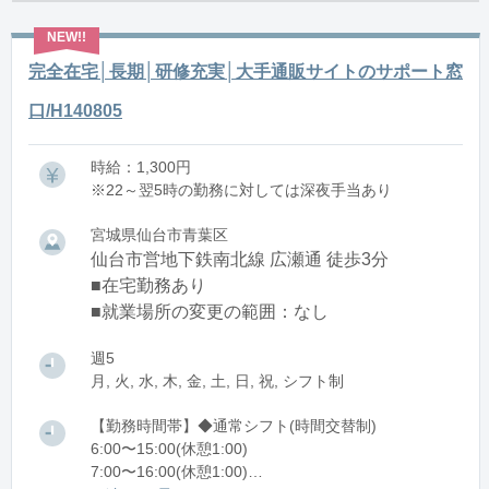
完全在宅│長期│研修充実│大手通販サイトのサポート窓
口/H140805
時給：1,300円
※22～翌5時の勤務に対しては深夜手当あり
宮城県仙台市青葉区
仙台市営地下鉄南北線 広瀬通 徒歩3分
■在宅勤務あり
■就業場所の変更の範囲：なし
週5
月, 火, 水, 木, 金, 土, 日, 祝, シフト制
【勤務時間帯】◆通常シフト(時間交替制)
6:00〜15:00(休憩1:00)
7:00〜16:00(休憩1:00)