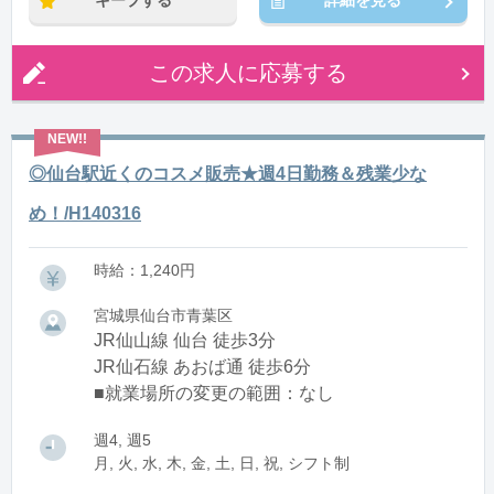
キープする
詳細を見る
この求人に応募する
◎仙台駅近くのコスメ販売★週4日勤務＆残業少な
め！/H140316
時給：1,240円
宮城県仙台市青葉区
JR仙山線 仙台 徒歩3分
JR仙石線 あおば通 徒歩6分
■就業場所の変更の範囲：なし
週4, 週5
月, 火, 水, 木, 金, 土, 日, 祝, シフト制