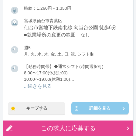
時給：1,260円～1,350円
宮城県仙台市青葉区
仙台市営地下鉄南北線 勾当台公園 徒歩6分
■就業場所の変更の範囲：なし
週5
月, 火, 水, 木, 金, 土, 日, 祝, シフト制
【勤務時間帯】◆通常シフト(時間選択可)
8:00〜17:00(休憩1:00)
10:00〜19:00(休憩1:00)
13:00〜22:00(休憩1:00)
...続きを見る
※残業：0〜5時間程度/月
キープする
詳細を見る
この求人に応募する