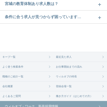
宮城の教育体制あり求人数は？
宮城の教育体制あり求人数は160件です。どのような
条件に合う求人が見つからず困っています…
求人があるかぜひチェックしてみてください。
ご希望の条件に合うよう、ご紹介させていただく勤
求人は
から
コチラ
務先の会社と、条件の交渉や相談をさせていただき
ます。まずは気軽にご登録ください。
無料相談の登録は
から
コチラ
キープ一覧
最近見た求人
よく使う検索条件
お仕事開始までの流れ
職種のご紹介一覧
ウィルオブの特長
会社概要
登録会場一覧
よくあるご質問
働き方ガイド（はじめての方）
ウィルオブ・ワーク 新卒採用情報