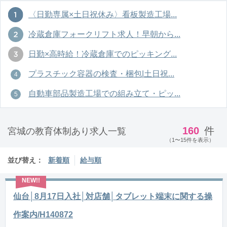
〈日勤専属×土日祝休み〉看板製造工場...
冷蔵倉庫フォークリフト求人！早朝から...
日勤×高時給！冷蔵倉庫でのピッキング...
プラスチック容器の検査・梱包|土日祝...
自動車部品製造工場での組み立て・ピッ...
160
件
宮城の教育体制あり求人一覧
（1〜15件を表示）
並び替え：
新着順
給与順
仙台│8月17日入社│対店舗│タブレット端末に関する操
作案内/H140872