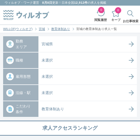
ウィルオブ・ワーク
運営
8月8日
更新！日本全国
12,912件
の求人を掲載
0
0
キープ
閲覧履歴
お仕事検索
WILLOF(ウィルオブ)
宮城
教育体制あり
宮城の教育体制あり求人一覧
勤務
宮城県
エリア
職種
未選択
雇用形態
未選択
沿線・駅
未選択
こだわり
教育体制あり
条件
求人アクセスランキング