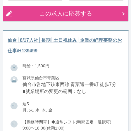
この求人に応募する
仙台│8/17入社│長期│土日祝休み│企業の経理事務のお
仕事/H139499
時給：1,500円
宮城県仙台市青葉区
仙台市営地下鉄東西線 青葉通一番町 徒歩7分
■就業場所の変更の範囲：なし
週5
月, 火, 水, 木, 金
【勤務時間帯】◆通常シフト(時間固定・選択可)
9:00〜18:00(休憩1:00)