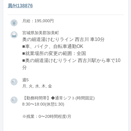
員/H138876
月給：195,000円
宮城県加美郡加美町
奥の細道湯けむりライン 西古川 車10分
■車、バイク、自転車通勤OK
■就業場所の変更の範囲：全国
■奥の細道湯けむりライン 西古川駅から車で10
分
週5
月, 火, 水, 木, 金
【勤務時間帯】◆通常シフト(時間固定)
8:30〜18:00(休憩1:30)
※残業：0〜20時間程度/月