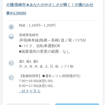
介護/長崎市★あなたのやさしさが輝く！介護のお仕
事/H139080
時給：1,150円～1,250円
長崎県長崎市
JR長崎本線(鳥栖～長崎) 道ノ尾 バス5分
■バイク、自転車通勤OK
■就業場所の変更の範囲：なし
週3, 週4, 週5
月, 火, 水, 木, 金, 土, 日, 祝, シフト制
【勤務時間帯】◆通常シフト(時間選択可)
7:00〜16:00(休憩1:00)
8:00〜17:00(休憩1:00)
12:00〜21:00(休憩1:00)
...続きを見る
※残業：0〜10時間程度/月