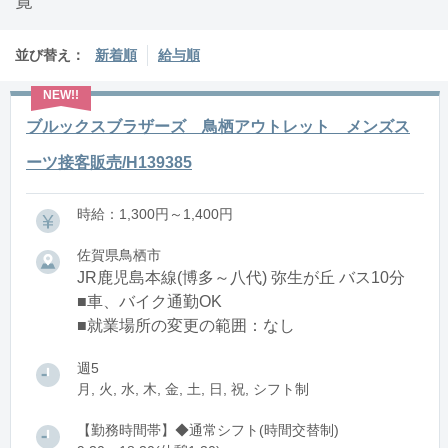
覧
並び替え：
新着順
給与順
ブルックスブラザーズ 鳥栖アウトレット メンズス
ーツ接客販売/H139385
時給：1,300円～1,400円
佐賀県鳥栖市
JR鹿児島本線(博多～八代) 弥生が丘 バス10分
■車、バイク通勤OK
■就業場所の変更の範囲：なし
週5
月, 火, 水, 木, 金, 土, 日, 祝, シフト制
【勤務時間帯】◆通常シフト(時間交替制)