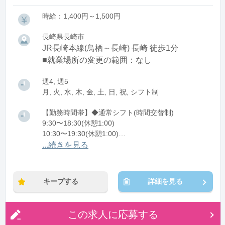
時給：1,400円～1,500円
長崎県長崎市
JR長崎本線(鳥栖～長崎) 長崎 徒歩1分
■就業場所の変更の範囲：なし
週4, 週5
月, 火, 水, 木, 金, 土, 日, 祝, シフト制
【勤務時間帯】◆通常シフト(時間交替制)
9:30〜18:30(休憩1:00)
10:30〜19:30(休憩1:00)
11:30〜20:30(休憩1:00)
...続きを見る
※残業：5〜10時間程度/月
キープする
詳細を見る
この求人に応募する