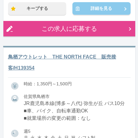
キープする
詳細を見る
この求人に応募する
鳥栖アウトレット THE NORTH FACE 販売接
客/H139354
時給：1,350円～1,500円
佐賀県鳥栖市
JR鹿児島本線(博多～八代) 弥生が丘 バス10分
■車、バイク、自転車通勤OK
■就業場所の変更の範囲：なし
週5
月, 火, 水, 木, 金, 土, 日, 祝, シフト制