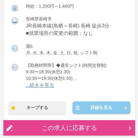
時給：1,200円～1,400円
長崎県長崎市
JR長崎本線(鳥栖～長崎) 長崎 徒歩3分
■就業場所の変更の範囲：なし
週5
月, 火, 水, 木, 金, 土, 日, 祝, シフト制
【勤務時間帯】◆通常シフト(時間交替制)
9:30〜18:30(休憩1:30)
10:30〜19:30(休憩1:30)
11:15〜20:15(休憩1:30)
...続きを見る
※残業：0〜5時間程度/月
キープする
詳細を見る
この求人に応募する