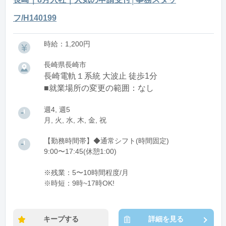
フ/H140199
時給：1,200円
長崎県長崎市
長崎電軌１系統 大波止 徒歩1分
■就業場所の変更の範囲：なし
週4, 週5
月, 火, 水, 木, 金, 祝
【勤務時間帯】◆通常シフト(時間固定)
9:00〜17:45(休憩1:00)
※残業：5〜10時間程度/月
※時短：9時~17時OK!
キープする
詳細を見る