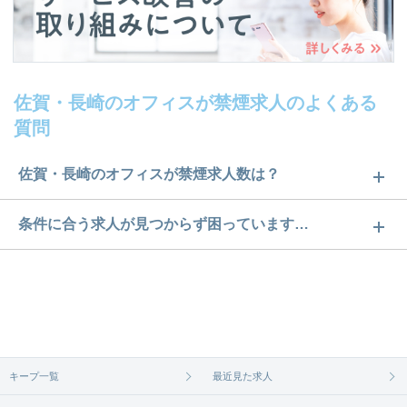
佐賀・長崎のオフィスが禁煙求人のよくある
質問
佐賀・長崎のオフィスが禁煙求人数は？
佐賀・長崎のオフィスが禁煙求人数は91件です。ど
条件に合う求人が見つからず困っています…
のような求人があるかぜひチェックしてみてくださ
ご希望の条件に合うよう、ご紹介させていただく勤
い。
務先の会社と、条件の交渉や相談をさせていただき
求人は
から
コチラ
ます。まずは気軽にご登録ください。
無料相談の登録は
から
コチラ
キープ一覧
最近見た求人