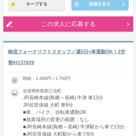
キープする
詳細を見る
この求人に応募する
物流フォークリフトスタッフ／週5日×車通勤OK！2交
替/H137829
時給：1,400円～1,750円
佐賀県杵島郡江北町
JR長崎本線(鳥栖～長崎) 牛津 車13分
JR佐世保線 大町 車8分
■車、バイク、自転車通勤OK
■就業場所の変更の範囲：なし
■JR長崎本線(鳥栖～長崎) 牛津駅から車で13分
■JR佐世保線 大町駅から車で8分