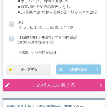
■車、バイク、自転車通勤OK
■就業場所の変更の範囲：なし
■JR長崎本線(鳥栖～長崎) 長与駅から車で20分
週5
月, 火, 水, 木, 金, 土, 日, 祝, シフト制
【勤務時間帯】◆通常シフト(時間固定)
10:00〜19:00(休憩1:00)
※残業：0〜8時間程度/月
キープする
詳細を見る
この求人に応募する
長崎｜8月入社｜人気の申請受付│事務スタッ