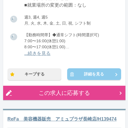
■就業場所の変更の範囲：なし
週3, 週4, 週5
月, 火, 水, 木, 金, 土, 日, 祝, シフト制
【勤務時間帯】◆通常シフト(時間選択可)
7:00〜16:00(休憩1:00)
8:00〜17:00(休憩1:00)
12:00〜21:00(休憩1:00)
...続きを見る
※残業：0〜10時間程度/月
キープする
詳細を見る
この求人に応募する
ReFa 美容機器販売 アミュプラザ長崎店/H139474