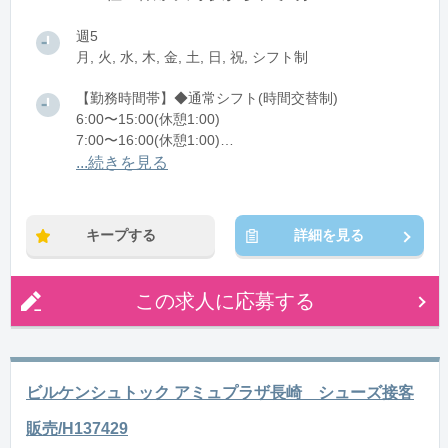
週5
月, 火, 水, 木, 金, 土, 日, 祝, シフト制
【勤務時間帯】◆通常シフト(時間交替制)
6:00〜15:00(休憩1:00)
7:00〜16:00(休憩1:00)
12:00〜21:00(休憩1:00)
...続きを見る
13:00〜22:00(休憩1:00)
※残業：20〜40時間程度/月
キープする
詳細を見る
この求人に応募する
ビルケンシュトック アミュプラザ長崎 シューズ接客
販売/H137429