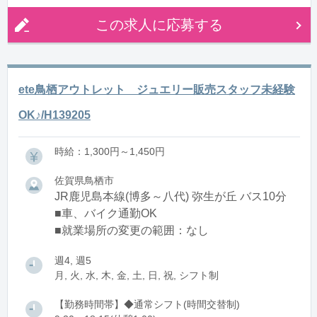
この求人に応募する
ete鳥栖アウトレット ジュエリー販売スタッフ未経験
OK♪/H139205
時給：1,300円～1,450円
佐賀県鳥栖市
JR鹿児島本線(博多～八代) 弥生が丘 バス10分
■車、バイク通勤OK
■就業場所の変更の範囲：なし
週4, 週5
月, 火, 水, 木, 金, 土, 日, 祝, シフト制
【勤務時間帯】◆通常シフト(時間交替制)