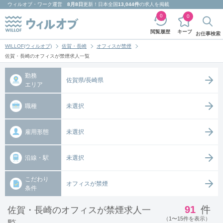
ウィルオブ・ワーク
運営
8月8日
更新！日本全国
13,044件
の求人を掲載
0
0
キープ
閲覧履歴
お仕事検索
WILLOF(ウィルオブ)
佐賀・長崎
オフィスが禁煙
佐賀・長崎のオフィスが禁煙求人一覧
勤務
佐賀県/長崎県
エリア
職種
未選択
雇用形態
未選択
沿線・駅
未選択
こだわり
オフィスが禁煙
条件
91
件
佐賀・長崎のオフィスが禁煙求人一
（1〜15件を表示）