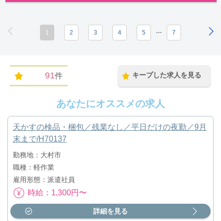
...
1
2
3
4
5
7
91
キープした求人を見る
件
あなたにオススメの求人
天かすの検品・梱包／残業なし／平日だけの夜勤／9月
末まで/H70137
勤務地：大村市
職種：軽作業
雇用形態：派遣社員
時給：1,300円〜
詳細を見る