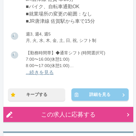
■バイク、自転車通勤OK
■就業場所の変更の範囲：なし
■JR唐津線 佐賀駅から車で15分
週3, 週4, 週5
月, 火, 水, 木, 金, 土, 日, 祝, シフト制
【勤務時間帯】◆通常シフト(時間選択可)
7:00〜16:00(休憩1:00)
8:00〜17:00(休憩1:00)
12:00〜21:00(休憩1:00)
...続きを見る
※残業：0〜10時間程度/月
キープする
詳細を見る
この求人に応募する