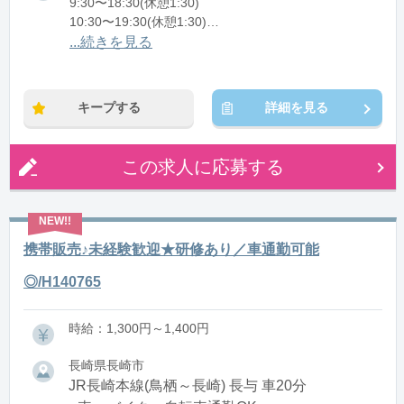
9:30〜18:30(休憩1:30)
10:30〜19:30(休憩1:30)
11:30〜20:30(休憩1:30)
...続きを見る
※残業：5〜10時間程度/月
キープする
詳細を見る
この求人に応募する
携帯販売♪未経験歓迎★研修あり／車通勤可能
◎/H140765
時給：1,300円～1,400円
長崎県長崎市
JR長崎本線(鳥栖～長崎) 長与 車20分