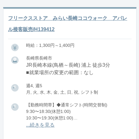
フリークスストア みらい長崎ココウォーク アパレ
ル接客販売/H139412
時給：1,300円～1,400円
長崎県長崎市
JR長崎本線(鳥栖～長崎) 浦上 徒歩3分
■就業場所の変更の範囲：なし
週4, 週5
月, 火, 水, 木, 金, 土, 日, 祝, シフト制
【勤務時間帯】◆通常シフト(時間交替制)
9:30〜18:30(休憩1:00)
10:30〜19:30(休憩1:00)
11:30〜20:30(休憩1:00)
...続きを見る
※残業：5〜10時間程度/月