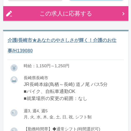
この求人に応募する
介護/長崎市★あなたのやさしさが輝く！介護のお仕
事/H139080
時給：1,150円～1,250円
長崎県長崎市
JR長崎本線(鳥栖～長崎) 道ノ尾 バス5分
■バイク、自転車通勤OK
■就業場所の変更の範囲：なし
週3, 週4, 週5
月, 火, 水, 木, 金, 土, 日, 祝, シフト制
【勤務時間帯】◆通常シフト(時間選択可)