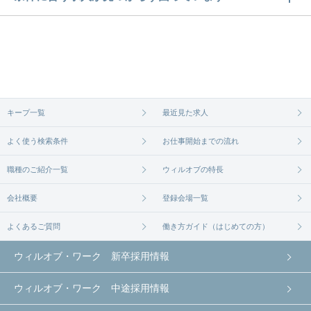
な求人があるかぜひチェックしてみてください。
ご希望の条件に合うよう、ご紹介させていただく勤
求人は
から
コチラ
務先の会社と、条件の交渉や相談をさせていただき
ます。まずは気軽にご登録ください。
無料相談の登録は
から
コチラ
キープ一覧
最近見た求人
よく使う検索条件
お仕事開始までの流れ
職種のご紹介一覧
ウィルオブの特長
会社概要
登録会場一覧
よくあるご質問
働き方ガイド（はじめての方）
ウィルオブ・ワーク 新卒採用情報
ウィルオブ・ワーク 中途採用情報