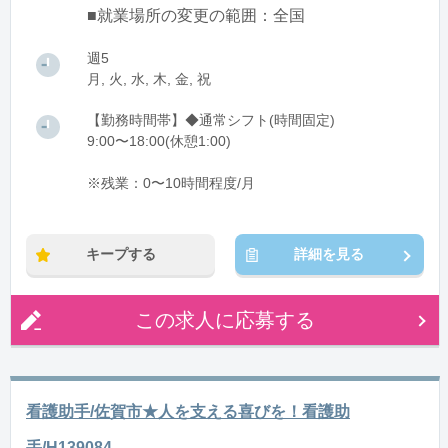
■就業場所の変更の範囲：全国
週5
月, 火, 水, 木, 金, 祝
【勤務時間帯】◆通常シフト(時間固定)
9:00〜18:00(休憩1:00)
※残業：0〜10時間程度/月
キープする
詳細を見る
この求人に応募する
看護助手/佐賀市★人を支える喜びを！看護助
手/H139084