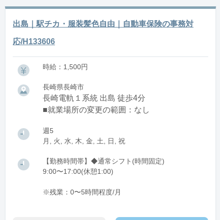
出島｜駅チカ・服装髪色自由｜自動車保険の事務対
応/H133606
時給：1,500円
長崎県長崎市
長崎電軌１系統 出島 徒歩4分
■就業場所の変更の範囲：なし
週5
月, 火, 水, 木, 金, 土, 日, 祝
【勤務時間帯】◆通常シフト(時間固定)
9:00〜17:00(休憩1:00)
※残業：0〜5時間程度/月