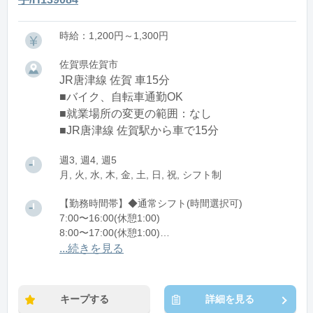
時給：1,200円～1,300円
佐賀県佐賀市
JR唐津線 佐賀 車15分
■バイク、自転車通勤OK
■就業場所の変更の範囲：なし
■JR唐津線 佐賀駅から車で15分
週3, 週4, 週5
月, 火, 水, 木, 金, 土, 日, 祝, シフト制
【勤務時間帯】◆通常シフト(時間選択可)
7:00〜16:00(休憩1:00)
8:00〜17:00(休憩1:00)
12:00〜21:00(休憩1:00)
...続きを見る
※残業：0〜10時間程度/月
キープする
詳細を見る