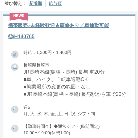
並び替え：
新着順
給与順
携帯販売♪未経験歓迎★研修あり／車通勤可能
◎/H140765
時給：1,300円～1,400円
長崎県長崎市
JR長崎本線(鳥栖～長崎) 長与 車20分
■車、バイク、自転車通勤OK
■就業場所の変更の範囲：なし
■JR長崎本線(鳥栖～長崎) 長与駅から車で20分
週5
月, 火, 水, 木, 金, 土, 日, 祝, シフト制
【勤務時間帯】◆通常シフト(時間固定)
10:00〜19:00(休憩1:00)