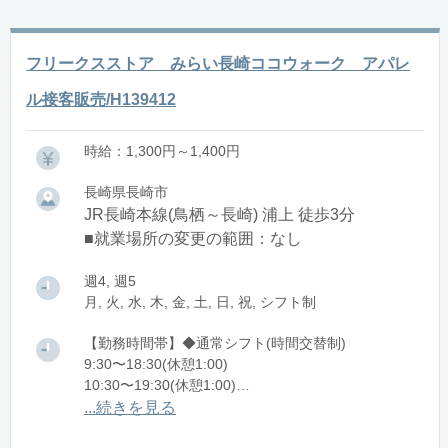
フリークスストア みらい長崎ココウォーク アパレ
ル接客販売/H139412
時給：1,300円～1,400円
長崎県長崎市
JR長崎本線(鳥栖～長崎) 浦上 徒歩3分
■就業場所の変更の範囲：なし
週4, 週5
月, 火, 水, 木, 金, 土, 日, 祝, シフト制
【勤務時間帯】◆通常シフト(時間交替制)
9:30〜18:30(休憩1:00)
10:30〜19:30(休憩1:00)
11:30〜20:30(休憩1:00)
...続きを見る