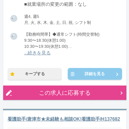
■就業場所の変更の範囲：なし
週4, 週5
月, 火, 水, 木, 金, 土, 日, 祝, シフト制
【勤務時間帯】◆通常シフト(時間交替制)
9:30〜18:30(休憩1:00)
10:30〜19:30(休憩1:00)
11:30〜20:30(休憩1:00)
...続きを見る
※残業：5〜10時間程度/月
キープする
詳細を見る
この求人に応募する
看護助手/唐津市★未経験も相談OK!看護助手/H137682