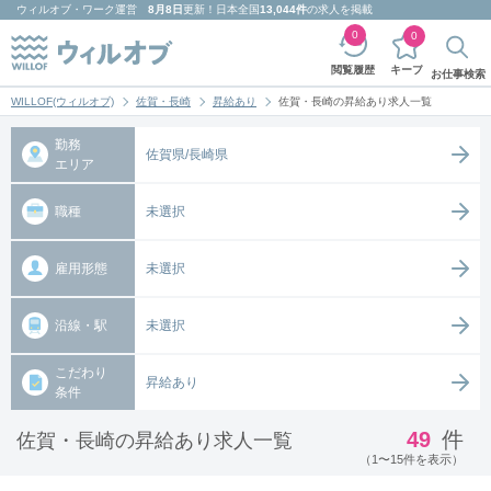
ウィルオブ・ワーク
運営
8月8日
更新！日本全国
13,044件
の求人を掲載
0
0
キープ
閲覧履歴
お仕事検索
WILLOF(ウィルオブ)
佐賀・長崎
昇給あり
佐賀・長崎の昇給あり求人一覧
勤務
佐賀県/長崎県
エリア
職種
未選択
雇用形態
未選択
沿線・駅
未選択
こだわり
昇給あり
条件
49
件
佐賀・長崎の昇給あり求人一覧
（1〜15件を表示）