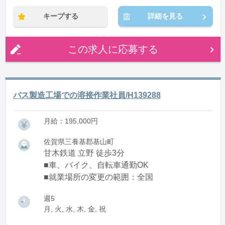
※残業：5〜10時間程度/月
キープする
詳細を見る
この求人に応募する
バス製造工場での溶接作業社員/H139288
月給：195,000円
佐賀県三養基郡基山町
甘木鉄道 立野 徒歩3分
■車、バイク、自転車通勤OK
■就業場所の変更の範囲：全国
週5
月, 火, 水, 木, 金, 祝