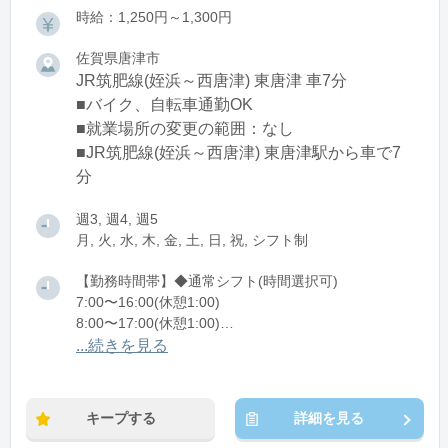
時給：1,250円～1,300円
佐賀県唐津市
JR筑肥線(姪浜～西唐津) 東唐津 車7分
■バイク、自転車通勤OK
■就業場所の変更の範囲：なし
■JR筑肥線(姪浜～西唐津) 東唐津駅から車で7
分
週3, 週4, 週5
月, 火, 水, 木, 金, 土, 日, 祝, シフト制
【勤務時間帯】◆通常シフト(時間選択可)
7:00〜16:00(休憩1:00)
8:00〜17:00(休憩1:00)
12:00〜21:00(休憩1:00)
...続きを見る
※残業：0〜10時間程度/月
キープする
詳細を見る