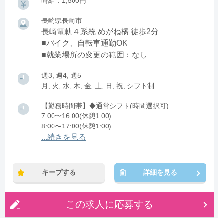
時給：1,500円
長崎県長崎市
長崎電軌４系統 めがね橋 徒歩2分
■バイク、自転車通勤OK
■就業場所の変更の範囲：なし
週3, 週4, 週5
月, 火, 水, 木, 金, 土, 日, 祝, シフト制
【勤務時間帯】◆通常シフト(時間選択可)
7:00〜16:00(休憩1:00)
8:00〜17:00(休憩1:00)
12:00〜21:00(休憩1:00)
...続きを見る
※残業：0〜10時間程度/月
キープする
詳細を見る
この求人に応募する