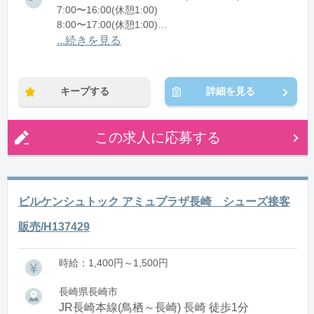
7:00〜16:00(休憩1:00)
8:00〜17:00(休憩1:00)
12:00〜21:00(休憩1:00)
...続きを見る
※残業：0〜10時間程度/月
キープする
詳細を見る
この求人に応募する
ビルケンシュトック アミュプラザ長崎 シューズ接客
販売/H137429
時給：1,400円～1,500円
長崎県長崎市
JR長崎本線(鳥栖～長崎) 長崎 徒歩1分