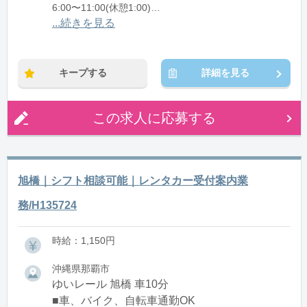
6:00〜11:00(休憩1:00)
6:00〜15:00(休憩1:00)
...続きを見る
13:00〜22:00(休憩1:00)
17:00〜22:00(休憩0:00)
キープする
詳細を見る
※残業：0〜5時間程度/月
この求人に応募する
旭橋｜シフト相談可能｜レンタカー受付案内業
務/H135724
時給：1,150円
沖縄県那覇市
ゆいレール 旭橋 車10分
■車、バイク、自転車通勤OK