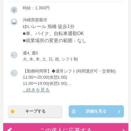
時給：1,350円
沖縄県那覇市
ゆいレール 旭橋 徒歩1分
■車、バイク、自転車通勤OK
■就業場所の変更の範囲：なし
週4, 週5
火, 水, 木, 土, 日, 祝, シフト制
【勤務時間帯】◆通常シフト(時間選択可・交替制)
11:00〜20:00(休憩1:00)
11:00〜19:00(休憩1:00)
11:00〜18:00(休憩1:00)
...続きを見る
※残業：10時間程度/月
キープする
詳細を見る
この求人に応募する