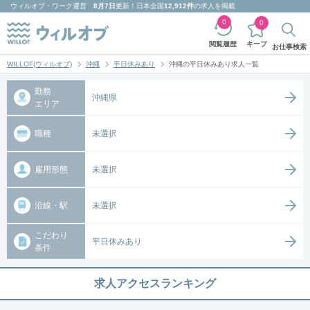
ウィルオブ・ワーク
運営
8月7日
更新！日本全国
12,912件
の求人を掲載
0
0
キープ
閲覧履歴
お仕事検索
WILLOF(ウィルオブ)
沖縄
平日休みあり
沖縄の平日休みあり求人一覧
勤務
沖縄県
エリア
職種
未選択
雇用形態
未選択
沿線・駅
未選択
こだわり
平日休みあり
条件
求人アクセスランキング