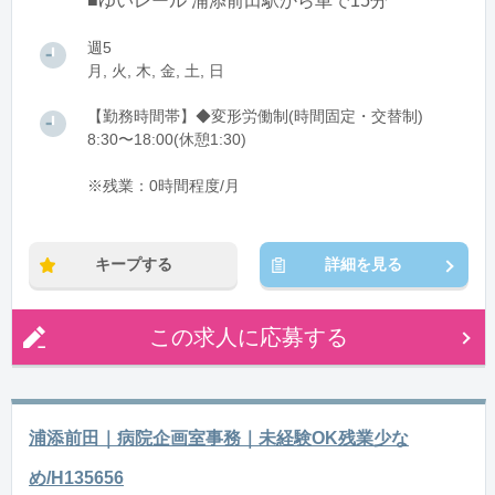
■ゆいレール 浦添前田駅から車で15分
週5
月, 火, 木, 金, 土, 日
【勤務時間帯】◆変形労働制(時間固定・交替制)
8:30〜18:00(休憩1:30)
※残業：0時間程度/月
キープする
詳細を見る
この求人に応募する
浦添前田｜病院企画室事務｜未経験OK残業少な
め/H135656