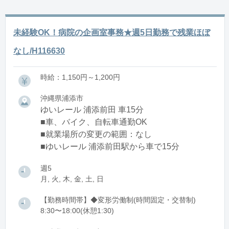
未経験OK！病院の企画室事務★週5日勤務で残業ほぼ
なし/H116630
時給：1,150円～1,200円
沖縄県浦添市
ゆいレール 浦添前田 車15分
■車、バイク、自転車通勤OK
■就業場所の変更の範囲：なし
■ゆいレール 浦添前田駅から車で15分
週5
月, 火, 木, 金, 土, 日
【勤務時間帯】◆変形労働制(時間固定・交替制)
8:30〜18:00(休憩1:30)