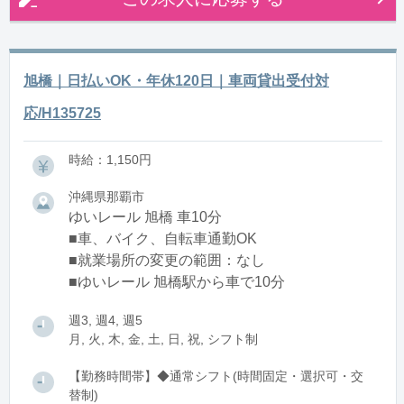
旭橋｜日払いOK・年休120日｜車両貸出受付対
応/H135725
時給：1,150円
沖縄県那覇市
ゆいレール 旭橋 車10分
■車、バイク、自転車通勤OK
■就業場所の変更の範囲：なし
■ゆいレール 旭橋駅から車で10分
週3, 週4, 週5
月, 火, 木, 金, 土, 日, 祝, シフト制
【勤務時間帯】◆通常シフト(時間固定・選択可・交
替制)