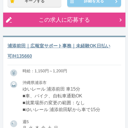
キープする
詳細を見る
この求人に応募する
浦添前田｜広報室サポート事務｜未経験OK日払い
可/H135660
時給：1,150円～1,200円
沖縄県浦添市
ゆいレール 浦添前田 車15分
■車、バイク、自転車通勤OK
■就業場所の変更の範囲：なし
■ゆいレール 浦添前田駅から車で15分
週5
月, 火, 木, 金, 土, 日