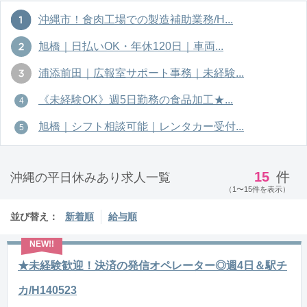
沖縄市！食肉工場での製造補助業務/H...
旭橋｜日払いOK・年休120日｜車両...
浦添前田｜広報室サポート事務｜未経験...
《未経験OK》週5日勤務の食品加工★...
旭橋｜シフト相談可能｜レンタカー受付...
15
件
沖縄の平日休みあり求人一覧
（1〜15件を表示）
並び替え：
新着順
給与順
★未経験歓迎！決済の発信オペレーター◎週4日＆駅チ
カ/H140523