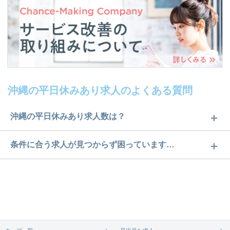
沖縄の平日休みあり求人のよくある質問
沖縄の平日休みあり求人数は？
沖縄の平日休みあり求人数は15件です。どのような
条件に合う求人が見つからず困っています…
求人があるかぜひチェックしてみてください。
ご希望の条件に合うよう、ご紹介させていただく勤
求人は
から
コチラ
務先の会社と、条件の交渉や相談をさせていただき
ます。まずは気軽にご登録ください。
無料相談の登録は
から
コチラ