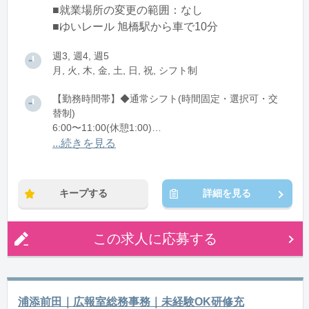
■就業場所の変更の範囲：なし
■ゆいレール 旭橋駅から車で10分
週3, 週4, 週5
月, 火, 木, 金, 土, 日, 祝, シフト制
【勤務時間帯】◆通常シフト(時間固定・選択可・交
替制)
6:00〜11:00(休憩1:00)
6:00〜15:00(休憩1:00)
...続きを見る
13:00〜22:00(休憩1:00)
17:00〜22:00(休憩0:00)
キープする
詳細を見る
※残業：0〜5時間程度/月
この求人に応募する
浦添前田｜広報室総務事務｜未経験OK研修充