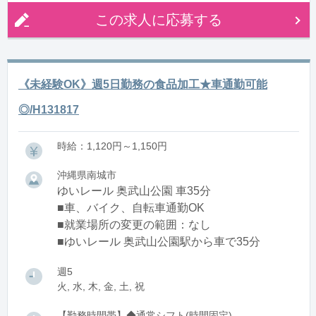
この求人に応募する
《未経験OK》週5日勤務の食品加工★車通勤可能
◎/H131817
時給：1,120円～1,150円
沖縄県南城市
ゆいレール 奥武山公園 車35分
■車、バイク、自転車通勤OK
■就業場所の変更の範囲：なし
■ゆいレール 奥武山公園駅から車で35分
週5
火, 水, 木, 金, 土, 祝
【勤務時間帯】◆通常シフト(時間固定)