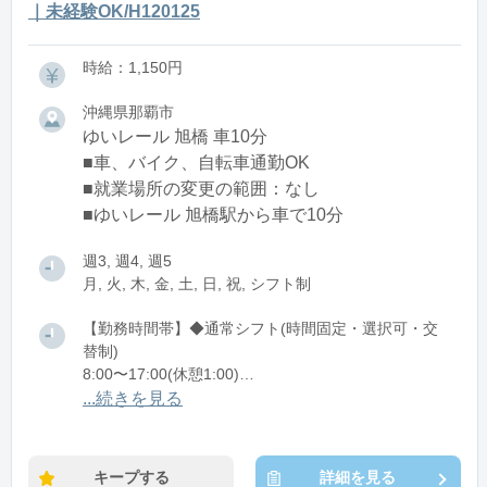
｜未経験OK/H120125
時給：1,150円
沖縄県那覇市
ゆいレール 旭橋 車10分
■車、バイク、自転車通勤OK
■就業場所の変更の範囲：なし
■ゆいレール 旭橋駅から車で10分
週3, 週4, 週5
月, 火, 木, 金, 土, 日, 祝, シフト制
【勤務時間帯】◆通常シフト(時間固定・選択可・交
替制)
8:00〜17:00(休憩1:00)
12:00〜21:00(休憩1:00)
...続きを見る
※残業：0〜5時間程度/月
キープする
詳細を見る