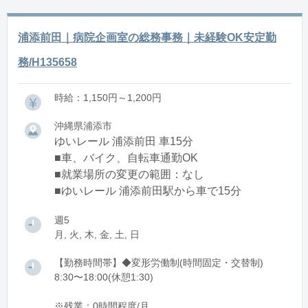
浦添前田｜病院企画室の総務事務｜未経験OK安定勤
務/H135658
時給：1,150円～1,200円
沖縄県浦添市
ゆいレール 浦添前田 車15分
■車、バイク、自転車通勤OK
■就業場所の変更の範囲：なし
■ゆいレール 浦添前田駅から車で15分
週5
月, 火, 木, 金, 土, 日
【勤務時間帯】◆変形労働制(時間固定・交替制)
8:30〜18:00(休憩1:30)
※残業：0時間程度/月