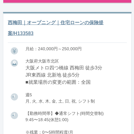
西梅田｜オープニング｜住宅ローンの保険提
案/H133583
月給：240,000円～250,000円
大阪府大阪市北区
大阪メトロ四つ橋線 西梅田 徒歩3分
JR東西線 北新地 徒歩5分
■就業場所の変更の範囲：全国
週5
月, 火, 水, 木, 金, 土, 日, 祝, シフト制
【勤務時間帯】◆通常シフト(時間交替制)
9:45〜18:45(休憩1:00)
※残業：0〜5時間程度/月