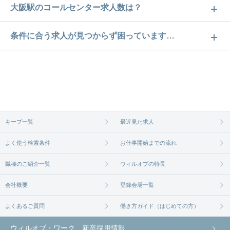
大阪駅のコールセンター求人数は？
大阪駅のコールセンター求人数は128件です。どのよ
条件に合う求人が見つからず困っています…
うな求人があるかぜひチェックしてみてください。
ご希望の条件に合うよう、ご紹介させていただく勤
求人は
から
コチラ
務先の会社と、条件の交渉や相談をさせていただき
ます。まずは気軽にご登録ください。
無料相談の登録は
から
コチラ
キープ一覧
最近見た求人
よく使う検索条件
お仕事開始までの流れ
職種のご紹介一覧
ウィルオブの特長
会社概要
登録会場一覧
よくあるご質問
働き方ガイド（はじめての方）
ウィルオブ・ワーク 新卒採用情報