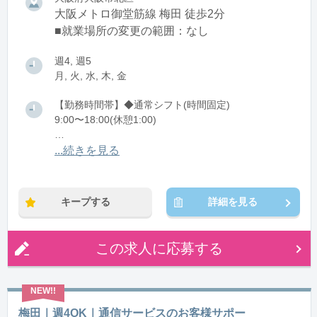
大阪メトロ御堂筋線 梅田 徒歩2分
■就業場所の変更の範囲：なし
週4, 週5
月, 火, 水, 木, 金
【勤務時間帯】◆通常シフト(時間固定)
9:00〜18:00(休憩1:00)
※残業：0〜5時間程度/月
...続きを見る
※時短：1日6時間以上の勤務であれば時短相談可能
キープする
詳細を見る
この求人に応募する
梅田｜週4OK｜通信サービスのお客様サポー