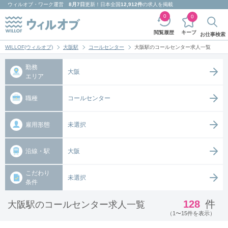
ウィルオブ・ワーク
運営
8月7日
更新！日本全国
12,912件
の求人を掲載
0
0
キープ
閲覧履歴
お仕事検索
WILLOF(ウィルオブ)
大阪駅
コールセンター
大阪駅のコールセンター求人一覧
勤務
大阪
エリア
職種
コールセンター
雇用形態
未選択
沿線・駅
大阪
こだわり
未選択
条件
128
件
大阪駅のコールセンター求人一覧
（1〜15件を表示）