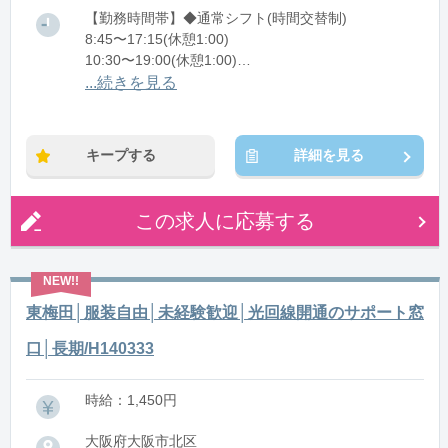
【勤務時間帯】◆通常シフト(時間交替制)
8:45〜17:15(休憩1:00)
10:30〜19:00(休憩1:00)
11:45〜20:15(休憩1:00)
...続きを見る
※残業：0〜10時間程度/月
キープする
詳細を見る
この求人に応募する
東梅田│服装自由│未経験歓迎│光回線開通のサポート窓
口│長期/H140333
時給：1,450円
大阪府大阪市北区