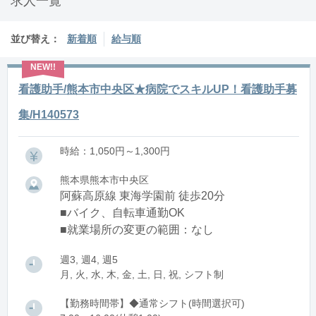
求人一覧
並び替え：
新着順
給与順
看護助手/熊本市中央区★病院でスキルUP！看護助手募
集/H140573
時給：1,050円～1,300円
熊本県熊本市中央区
阿蘇高原線 東海学園前 徒歩20分
■バイク、自転車通勤OK
■就業場所の変更の範囲：なし
週3, 週4, 週5
月, 火, 水, 木, 金, 土, 日, 祝, シフト制
【勤務時間帯】◆通常シフト(時間選択可)