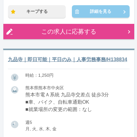
キープする
詳細を見る
この求人に応募する
九品寺｜即日可能｜平日のみ｜人事労務事務/H138834
時給：1,250円
熊本県熊本市中央区
熊本市電Ａ系統 九品寺交差点 徒歩3分
■車、バイク、自転車通勤OK
■就業場所の変更の範囲：なし
週5
月, 火, 水, 木, 金