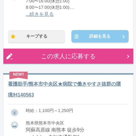
7:00〜16:00(休憩1:00)
8:00〜17:00(休憩1:00)
12:00〜21:00(休憩1:00)
...続きを見る
※残業：0〜10時間程度/月
キープする
詳細を見る
この求人に応募する
看護助手/熊本市中央区★病院で働きやすさ抜群の環
境/H140563
時給：1,100円～1,250円
熊本県熊本市中央区
阿蘇高原線 南熊本 徒歩9分