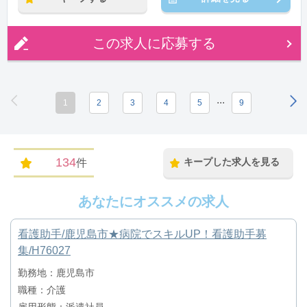
この求人に応募する
...
1
2
3
4
5
9
134
キープした求人を見る
件
あなたにオススメの求人
看護助手/鹿児島市★病院でスキルUP！看護助手募
集/H76027
勤務地：鹿児島市
職種：介護