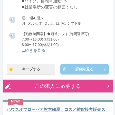
■バイク、自転車通勤OK
■就業場所の変更の範囲：なし
週3, 週4, 週5
月, 火, 水, 木, 金, 土, 日, 祝, シフト制
【勤務時間帯】◆通常シフト(時間選択可)
7:00〜16:00(休憩1:00)
8:00〜17:00(休憩1:00)
12:00〜21:00(休憩1:00)
...続きを見る
※残業：0〜10時間程度/月
キープする
詳細を見る
この求人に応募する
ハウスオブローゼア熊本鶴屋 コスメ雑貨接客販売ス