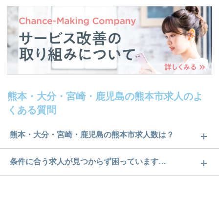
熊本・大分・宮崎・鹿児島の熊本市求人のよ
くある質問
熊本・大分・宮崎・鹿児島の熊本市求人数は？
熊本・大分・宮崎・鹿児島の熊本市求人数は134件で
条件に合う求人が見つからず困っています…
す。どのような求人があるかぜひチェックしてみて
ご希望の条件に合うよう、ご紹介させていただく勤
ください。
務先の会社と、条件の交渉や相談をさせていただき
求人は
から
コチラ
ます。まずは気軽にご登録ください。