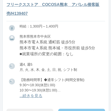
フリークスストア COCOSA熊本 アパレル接客販
売/H139407
時給：1,300円～1,400円
熊本県熊本市中央区
熊本市電Ａ系統 通町筋 徒歩5分
熊本市電Ａ系統 熊本城・市役所前 徒歩5分
■就業場所の変更の範囲：なし
週4, 週5
月, 火, 水, 木, 金, 土, 日, 祝, シフト制
【勤務時間帯】◆通常シフト(時間交替制)
9:30〜18:30(休憩1:00)
10:30〜19:30(休憩1:00)
11:30〜20:30(休憩1:00)
...続きを見る
※残業：5〜10時間程度/月