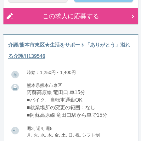
この求人に応募する
介護/熊本市東区★生活をサポート「ありがとう」溢れ
る介護/H139546
時給：1,250円～1,400円
熊本県熊本市東区
阿蘇高原線 竜田口 車15分
■バイク、自転車通勤OK
■就業場所の変更の範囲：なし
■阿蘇高原線 竜田口駅から車で15分
週3, 週4, 週5
月, 火, 水, 木, 金, 土, 日, 祝, シフト制