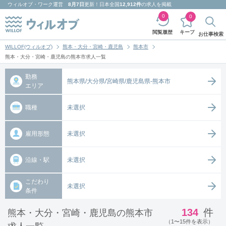
ウィルオブ・ワーク
運営
8月7日
更新！日本全国
12,912件
の求人を掲載
0
0
キープ
閲覧履歴
お仕事検索
WILLOF(ウィルオブ)
熊本・大分・宮崎・鹿児島
熊本市
熊本・大分・宮崎・鹿児島の熊本市求人一覧
勤務
熊本県/大分県/宮崎県/鹿児島県-熊本市
エリア
職種
未選択
雇用形態
未選択
沿線・駅
未選択
こだわり
未選択
条件
134
件
熊本・大分・宮崎・鹿児島の熊本市
（1〜15件を表示）