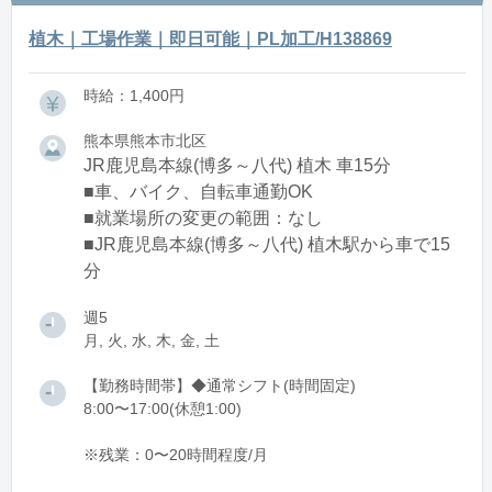
植木｜工場作業｜即日可能｜PL加工/H138869
時給：1,400円
熊本県熊本市北区
JR鹿児島本線(博多～八代) 植木 車15分
■車、バイク、自転車通勤OK
■就業場所の変更の範囲：なし
■JR鹿児島本線(博多～八代) 植木駅から車で15
分
週5
月, 火, 水, 木, 金, 土
【勤務時間帯】◆通常シフト(時間固定)
8:00〜17:00(休憩1:00)
※残業：0〜20時間程度/月