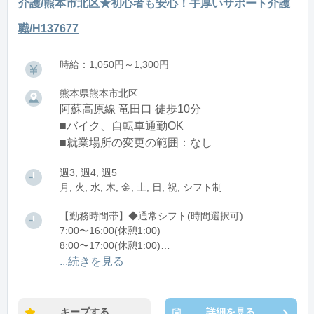
介護/熊本市北区★初心者も安心！手厚いサポート介護
職/H137677
時給：1,050円～1,300円
熊本県熊本市北区
阿蘇高原線 竜田口 徒歩10分
■バイク、自転車通勤OK
■就業場所の変更の範囲：なし
週3, 週4, 週5
月, 火, 水, 木, 金, 土, 日, 祝, シフト制
【勤務時間帯】◆通常シフト(時間選択可)
7:00〜16:00(休憩1:00)
8:00〜17:00(休憩1:00)
12:00〜21:00(休憩1:00)
...続きを見る
※残業：0〜10時間程度/月
キープする
詳細を見る