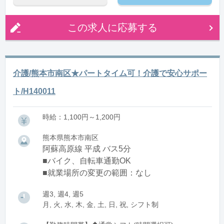
この求人に応募する
介護/熊本市南区★パートタイム可！介護で安心サポー
ト/H140011
時給：1,100円～1,200円
熊本県熊本市南区
阿蘇高原線 平成 バス5分
■バイク、自転車通勤OK
■就業場所の変更の範囲：なし
週3, 週4, 週5
月, 火, 水, 木, 金, 土, 日, 祝, シフト制