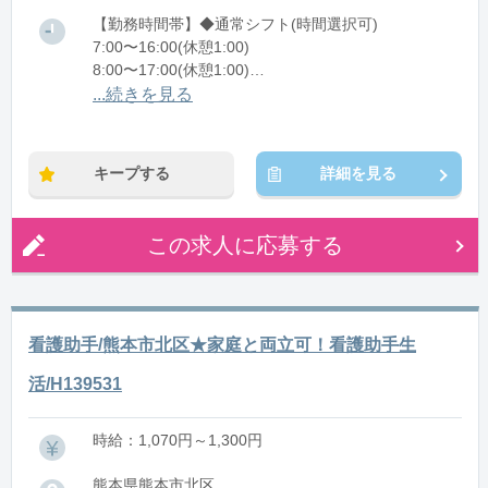
【勤務時間帯】◆通常シフト(時間選択可)
7:00〜16:00(休憩1:00)
8:00〜17:00(休憩1:00)
12:00〜21:00(休憩1:00)
...続きを見る
※残業：0〜10時間程度/月
キープする
詳細を見る
この求人に応募する
看護助手/熊本市北区★家庭と両立可！看護助手生
活/H139531
時給：1,070円～1,300円
熊本県熊本市北区