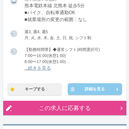
熊本電鉄本線 北熊本 徒歩5分
■バイク、自転車通勤OK
■就業場所の変更の範囲：なし
週3, 週4, 週5
月, 火, 水, 木, 金, 土, 日, 祝, シフト制
【勤務時間帯】◆通常シフト(時間選択可)
7:00〜16:00(休憩1:00)
8:00〜17:00(休憩1:00)
12:00〜21:00(休憩1:00)
...続きを見る
※残業：0〜10時間程度/月
キープする
詳細を見る
この求人に応募する