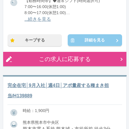
【勤務時間帯】◆通常シフト(時間選択可)
7:00〜16:00(休憩1:00)
8:00〜17:00(休憩1:00)
12:00〜21:00(休憩1:00)
...続きを見る
※残業：0〜10時間程度/月
キープする
詳細を見る
この求人に応募する
完全在宅│9月入社│週4日│アポ量産する種まき担
当/H139889
時給：1,900円
熊本県熊本市中央区
熊本市電Ａ系統 熊本城・市役所前 徒歩3分