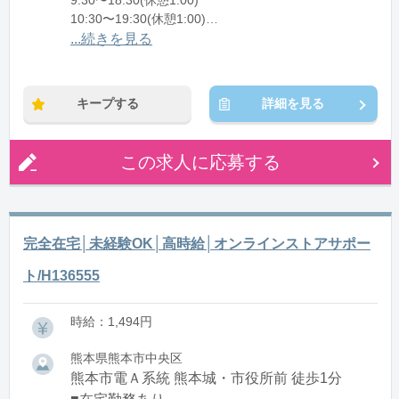
9:30〜18:30(休憩1:00)
10:30〜19:30(休憩1:00)
11:30〜20:30(休憩1:00)
...続きを見る
※残業：5〜10時間程度/月
キープする
詳細を見る
この求人に応募する
完全在宅│未経験OK│高時給│オンラインストアサポー
ト/H136555
時給：1,494円
熊本県熊本市中央区
熊本市電Ａ系統 熊本城・市役所前 徒歩1分