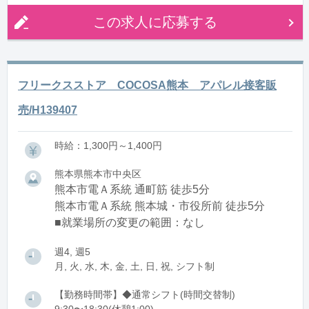
この求人に応募する
フリークスストア COCOSA熊本 アパレル接客販
売/H139407
時給：1,300円～1,400円
熊本県熊本市中央区
熊本市電Ａ系統 通町筋 徒歩5分
熊本市電Ａ系統 熊本城・市役所前 徒歩5分
■就業場所の変更の範囲：なし
週4, 週5
月, 火, 水, 木, 金, 土, 日, 祝, シフト制
【勤務時間帯】◆通常シフト(時間交替制)