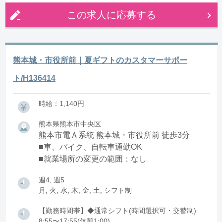
この求人に応募する
熊本城・市役所前｜夏ギフトのカスタマーサポー
ト/H136414
時給：1,140円
熊本県熊本市中央区
熊本市電Ａ系統 熊本城・市役所前 徒歩3分
■車、バイク、自転車通勤OK
■就業場所の変更の範囲：なし
週4, 週5
月, 火, 水, 木, 金, 土, シフト制
【勤務時間帯】◆通常シフト(時間選択可・交替制)
8:55〜17:55(休憩1:00)