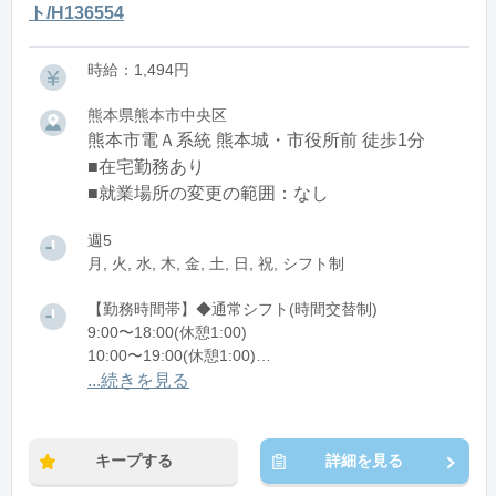
ト/H136554
時給：1,494円
熊本県熊本市中央区
熊本市電Ａ系統 熊本城・市役所前 徒歩1分
■在宅勤務あり
■就業場所の変更の範囲：なし
週5
月, 火, 水, 木, 金, 土, 日, 祝, シフト制
【勤務時間帯】◆通常シフト(時間交替制)
9:00〜18:00(休憩1:00)
10:00〜19:00(休憩1:00)
11:00〜20:00(休憩1:00)
...続きを見る
12:00〜21:00(休憩1:00)
※残業：0〜5時間程度/月
キープする
詳細を見る