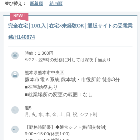
並び替え：
新着順
給与順
完全在宅│10/1入│在宅×未経験OK│通販サイトの受電業
務/H140874
時給：1,300円
※22～翌5時の勤務に対しては深夜手当あり
熊本県熊本市中央区
熊本市電Ａ系統 熊本城・市役所前 徒歩3分
■在宅勤務あり
■就業場所の変更の範囲：なし
週5
月, 火, 水, 木, 金, 土, 日, 祝, シフト制
【勤務時間帯】◆通常シフト(時間交替制)
6:00〜15:00(休憩1:00)