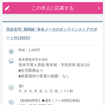
この求人に応募する
完全在宅│高時給│有名メーカのオンラインストアサポ
ート/H136553
時給：1,494円
熊本県熊本市中央区
熊本市電Ａ系統 熊本城・市役所前 徒歩1分
■在宅勤務あり
■就業場所の変更の範囲：なし
週5
月, 火, 水, 木, 金, 土, 日, 祝, シフト制
【勤務時間帯】◆通常シフト(時間交替制)