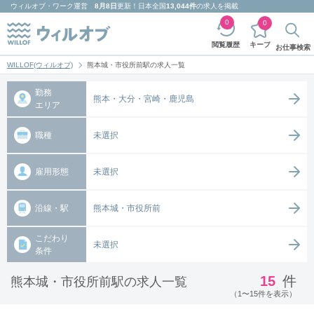
ウィルオブ・ワーク
運営
8月8日
更新！日本全国
13,044件
の求人を掲載
0
0
キープ
閲覧履歴
お仕事検索
WILLOF(ウィルオブ)
熊本城・市役所前駅の求人一覧
勤務
熊本・大分・宮崎・鹿児島
エリア
職種
未選択
雇用形態
未選択
沿線・駅
熊本城・市役所前
こだわり
未選択
条件
15
件
熊本城・市役所前駅の求人一覧
（1〜15件を表示）