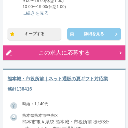
9:00〜18:00(休憩1:00)
10:00〜19:00(休憩1:00)
11:00〜20:00(休憩1:00)
...続きを見る
12:00〜21:00(休憩1:00)
※残業：0〜5時間程度/月
キープする
詳細を見る
この求人に応募する
熊本城・市役所前｜ネット通販の夏ギフト対応業
務/H136416
時給：1,140円
熊本県熊本市中央区
熊本市電Ａ系統 熊本城・市役所前 徒歩3分