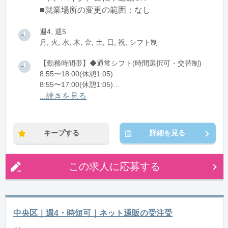
■就業場所の変更の範囲：なし
週4, 週5
月, 火, 水, 木, 金, 土, 日, 祝, シフト制
【勤務時間帯】◆通常シフト(時間選択可・交替制)
8:55〜18:00(休憩1:05)
8:55〜17:00(休憩1:05)
8:55〜16:00(休憩1:05)
...続きを見る
※残業：1〜10時間程度/月
※時短：8:55～16:00/17:00の時短も相談可能
キープする
詳細を見る
この求人に応募する
中央区｜週4・時短可｜ネット通販の受注受