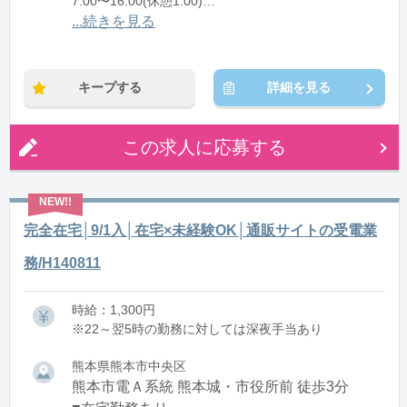
7:00〜16:00(休憩1:00)
8:00〜17:00(休憩1:00)
...続きを見る
9:00〜18:00(休憩1:00)
10:00〜19:00(休憩1:00)
11:00〜20:00(休憩1:00)
キープする
詳細を見る
12:00〜21:00(休憩1:00)
13:00〜22:00(休憩1:00)
14:00〜23:00(休憩1:00)
この求人に応募する
15:00〜翌0:00(休憩1:00)
※残業：5〜10時間程度/月
完全在宅│9/1入│在宅×未経験OK│通販サイトの受電業
務/H140811
時給：1,300円
※22～翌5時の勤務に対しては深夜手当あり
熊本県熊本市中央区
熊本市電Ａ系統 熊本城・市役所前 徒歩3分