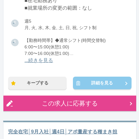
■在宅勤務あり
■就業場所の変更の範囲：なし
週5
月, 火, 水, 木, 金, 土, 日, 祝, シフト制
【勤務時間帯】◆通常シフト(時間交替制)
6:00〜15:00(休憩1:00)
7:00〜16:00(休憩1:00)
8:00〜17:00(休憩1:00)
...続きを見る
9:00〜18:00(休憩1:00)
10:00〜19:00(休憩1:00)
11:00〜20:00(休憩1:00)
キープする
詳細を見る
12:00〜21:00(休憩1:00)
13:00〜22:00(休憩1:00)
14:00〜23:00(休憩1:00)
この求人に応募する
15:00〜翌0:00(休憩1:00)
※残業：5〜10時間程度/月
完全在宅│9月入社│週4日│アポ量産する種まき担