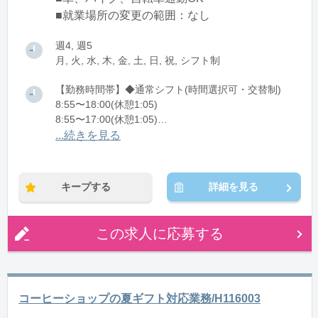
■就業場所の変更の範囲：なし
週4, 週5
月, 火, 水, 木, 金, 土, 日, 祝, シフト制
【勤務時間帯】◆通常シフト(時間選択可・交替制)
8:55〜18:00(休憩1:05)
8:55〜17:00(休憩1:05)
8:55〜16:00(休憩1:05)
...続きを見る
※残業：1〜10時間程度/月
※時短：8:55～16:00/17:00の時短も相談可能
キープする
詳細を見る
この求人に応募する
コーヒーショップの夏ギフト対応業務/H116003