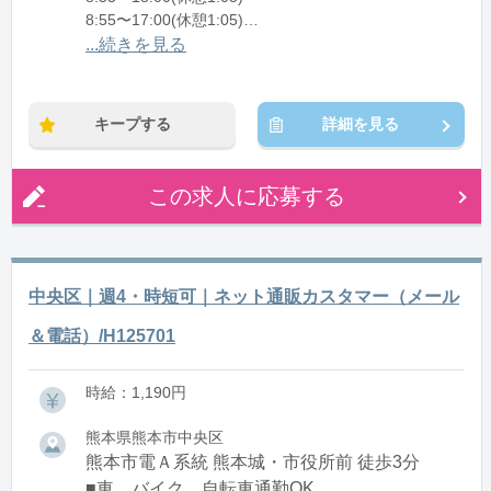
8:55〜17:00(休憩1:05)
8:55〜16:00(休憩1:05)
...続きを見る
※残業：1〜10時間程度/月
※時短：8:55～16:00/17:00の時短も相談可能
キープする
詳細を見る
この求人に応募する
中央区｜週4・時短可｜ネット通販カスタマー（メール
＆電話）/H125701
時給：1,190円
熊本県熊本市中央区
熊本市電Ａ系統 熊本城・市役所前 徒歩3分
■車、バイク、自転車通勤OK