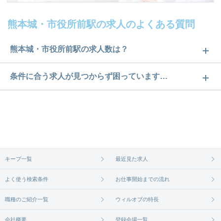
熊本城・市役所前駅の求人のよくある質問
熊本城・市役所前駅の求人数は？
熊本城・市役所前駅の求人数は15件です。どのよう
条件に合う求人が見つからず困っています…
な求人があるかぜひチェックしてみてください。
ご希望の条件に合うよう、ご紹介させていただく勤
求人は
から
コチラ
務先の会社と、条件の交渉や相談をさせていただき
ます。まずは気軽にご登録ください。
無料相談の登録は
から
コチラ
キープ一覧
最近見た求人
よく使う検索条件
お仕事開始までの流れ
職種のご紹介一覧
ウィルオブの特長
会社概要
登録会場一覧