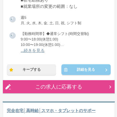
■在宅勤務あり
■就業場所の変更の範囲：なし
週5
月, 火, 水, 木, 金, 土, 日, 祝, シフト制
【勤務時間帯】◆通常シフト(時間交替制)
9:00〜18:00(休憩1:00)
10:00〜19:00(休憩1:00)
11:00〜20:00(休憩1:00)
...続きを見る
12:00〜21:00(休憩1:00)
※残業：0〜5時間程度/月
キープする
詳細を見る
この求人に応募する
完全在宅│高時給│スマホ・タブレットのサポー