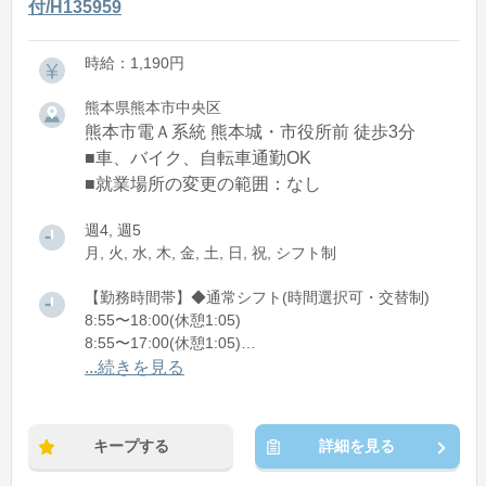
付/H135959
時給：1,190円
熊本県熊本市中央区
熊本市電Ａ系統 熊本城・市役所前 徒歩3分
■車、バイク、自転車通勤OK
■就業場所の変更の範囲：なし
週4, 週5
月, 火, 水, 木, 金, 土, 日, 祝, シフト制
【勤務時間帯】◆通常シフト(時間選択可・交替制)
8:55〜18:00(休憩1:05)
8:55〜17:00(休憩1:05)
8:55〜16:00(休憩1:05)
...続きを見る
※残業：1〜10時間程度/月
※時短：8:55～16:00/17:00の時短も相談可能
キープする
詳細を見る