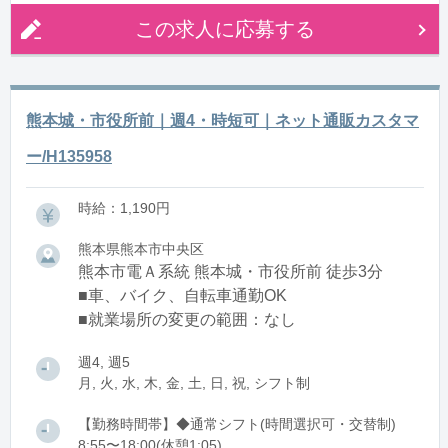
この求人に応募する
熊本城・市役所前｜週4・時短可｜ネット通販カスタマ
ー/H135958
時給：1,190円
熊本県熊本市中央区
熊本市電Ａ系統 熊本城・市役所前 徒歩3分
■車、バイク、自転車通勤OK
■就業場所の変更の範囲：なし
週4, 週5
月, 火, 水, 木, 金, 土, 日, 祝, シフト制
【勤務時間帯】◆通常シフト(時間選択可・交替制)
8:55〜18:00(休憩1:05)