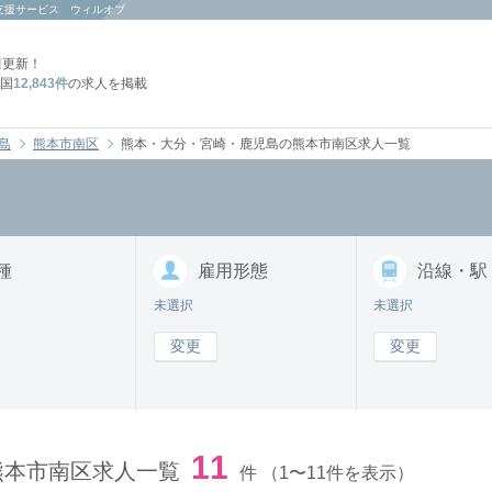
支援サービス ウィルオブ
日
更新！
国
12,843件
の求人を掲載
島
熊本市南区
熊本・大分・宮崎・鹿児島の熊本市南区求人一覧
種
雇用形態
沿線・駅
未選択
未選択
変更
変更
11
熊本市南区求人一覧
件
（1〜11件を表示）