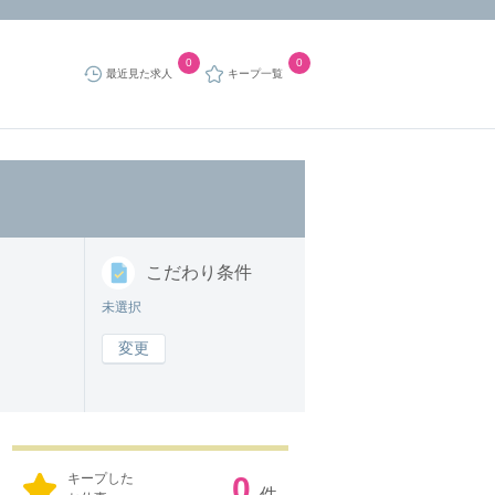
0
0
最近見た求人
キープ一覧
こだわり
条件
未選択
変更
キープした
0
件