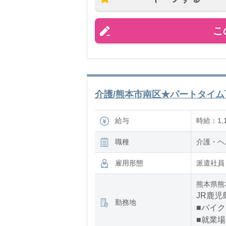
こ
介護/熊本市南区★パートタイム可
給与
時給：1,1
職種
介護・ヘ
雇用形態
派遣社員
熊本県熊
JR鹿児
勤務地
■バイク
■就業