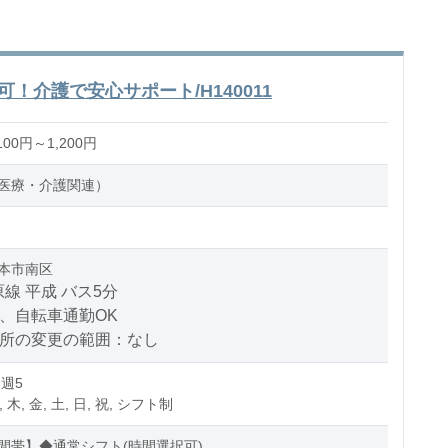
！介護で安心サポート/H140011
00円～1,200円
医療・介護関連）
本市南区
線 平成 バス5分
、自転車通勤OK
場所の変更の範囲：なし
 週5
, 木, 金, 土, 日, 祝, シフト制
間帯】◆通常シフト(時間選択可)