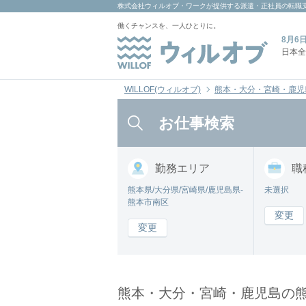
株式会社ウィルオブ・ワーク
が提供する派遣・正社員の転職
働くチャンスを、一人ひとりに。
8月6
日本全
WILLOF(ウィルオブ)
熊本・大分・宮崎・鹿児
お仕事検索
勤務
エリア
職
熊本県/大分県/宮崎県/鹿児島県-
未選択
熊本市南区
変更
変更
熊本・大分・宮崎・鹿児島の