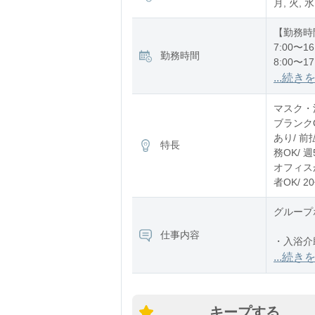
月, 火, 水
【勤務時
7:00〜16
勤務時間
8:00〜17
12:00〜2
...続き
※残業：
マスク・消
ブランク
あり/ 前
特長
務OK/ 
オフィスが
者OK/ 
グループ
仕事内容
・入浴介
・食事介
...続き
・排泄介
キープする