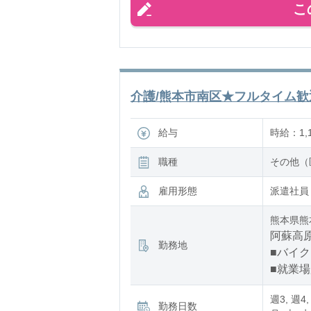
こ
介護/熊本市南区★フルタイム歓迎
給与
時給：1,1
職種
その他（
雇用形態
派遣社員
熊本県熊
阿蘇高原
勤務地
■バイク
■就業
週3, 週4,
勤務日数