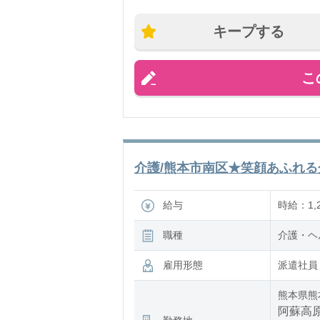
キープする
こ
介護/熊本市南区★笑顔あふれる介
給与
時給：1,2
職種
介護・ヘ
雇用形態
派遣社員
熊本県熊
阿蘇高原