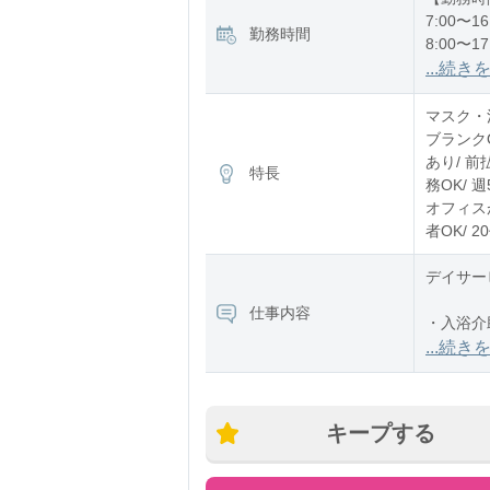
7:00〜16
勤務時間
8:00〜17
12:00〜2
...続き
※残業：
マスク・消
ブランク
あり/ 前
特長
務OK/ 
オフィスが
者OK/ 
デイサー
仕事内容
・入浴介
・食事介
...続き
・排泄介
キープする