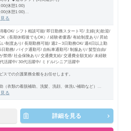
:00(休憩1:00)
:00(休憩1:00)
1:00(休憩1:00)
を見る
0〜10時間程度/月
毒OK/ シフト相談可能/ 即日勤務スタート可/ 主婦(夫)歓迎/
OK（長期休暇後でもOK）/ 経験者優遇/ 有給制度あり/ 昇給
払い制度あり/ 長期勤務可能/ 週2～3日勤務OK/ 週4日以上勤
週5日勤務/ バイク通勤可/ 自転車通勤可/ 制服あり/ 髪型自由/
禁煙/ 社会保険あり/ 交通費支給/ 交通費全額支給/ 未経験
20代活躍中/ 30代活躍中/ ミドル/シニア活躍中
ビスでの介護業務全般をお任せします。
助（衣類の着脱補助、洗髪、洗顔、体洗い補助など）
助（食事摂取のサポート、声掛け、見守り、配膳など）
を見る
助（トイレへの誘導、見守り
詳細を見る