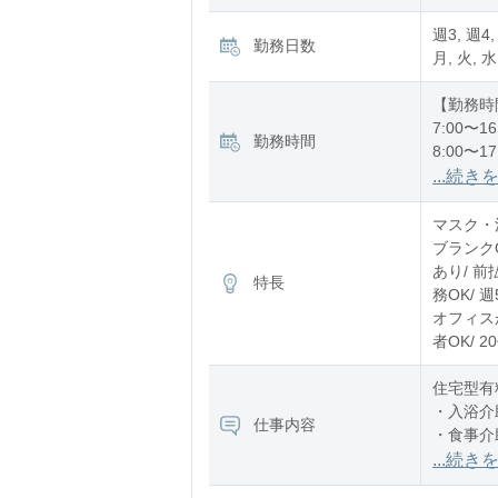
週3, 週4,
勤務日数
月, 火, 水
【勤務時
7:00〜16
勤務時間
8:00〜17
12:00〜2
...続き
※残業：
マスク・消
ブランク
あり/ 前
特長
務OK/ 
オフィスが
者OK/ 
住宅型有
・入浴介
仕事内容
・食事介
・排泄介
...続き