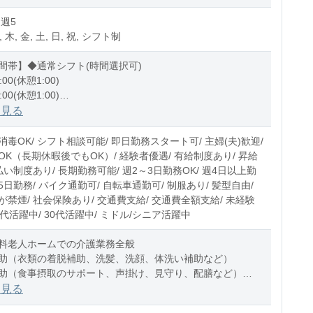
 週5
, 木, 金, 土, 日, 祝, シフト制
間帯】◆通常シフト(時間選択可)
:00(休憩1:00)
:00(休憩1:00)
1:00(休憩1:00)
を見る
0〜10時間程度/月
毒OK/ シフト相談可能/ 即日勤務スタート可/ 主婦(夫)歓迎/
OK（長期休暇後でもOK）/ 経験者優遇/ 有給制度あり/ 昇給
払い制度あり/ 長期勤務可能/ 週2～3日勤務OK/ 週4日以上勤
週5日勤務/ バイク通勤可/ 自転車通勤可/ 制服あり/ 髪型自由/
禁煙/ 社会保険あり/ 交通費支給/ 交通費全額支給/ 未経験
20代活躍中/ 30代活躍中/ ミドル/シニア活躍中
料老人ホームでの介護業務全般
助（衣類の着脱補助、洗髪、洗顔、体洗い補助など）
助（食事摂取のサポート、声掛け、見守り、配膳など）
助（トイレへの誘導、見守り、おむつ交
を見る