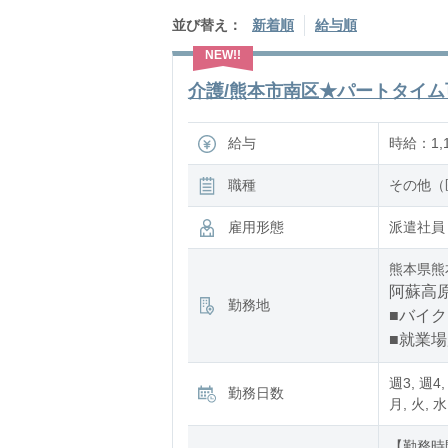
並び替え：
新着順
給与順
介護/熊本市南区★パートタイム可
給与
時給：1,1
職種
その他（
雇用形態
派遣社員
熊本県熊
阿蘇高原
勤務地
■バイク
■就業
週3, 週4,
勤務日数
月, 火, 水
【勤務時