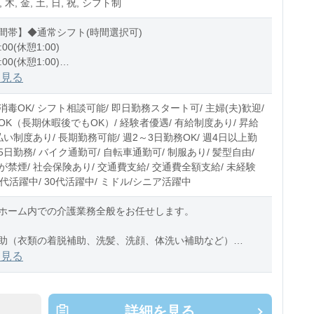
, 木, 金, 土, 日, 祝, シフト制
間帯】◆通常シフト(時間選択可)
:00(休憩1:00)
:00(休憩1:00)
1:00(休憩1:00)
を見る
0〜10時間程度/月
毒OK/ シフト相談可能/ 即日勤務スタート可/ 主婦(夫)歓迎/
OK（長期休暇後でもOK）/ 経験者優遇/ 有給制度あり/ 昇給
払い制度あり/ 長期勤務可能/ 週2～3日勤務OK/ 週4日以上勤
週5日勤務/ バイク通勤可/ 自転車通勤可/ 制服あり/ 髪型自由/
禁煙/ 社会保険あり/ 交通費支給/ 交通費全額支給/ 未経験
20代活躍中/ 30代活躍中/ ミドル/シニア活躍中
ホーム内での介護業務全般をお任せします。
助（衣類の着脱補助、洗髪、洗顔、体洗い補助など）
助（食事摂取のサポート、声掛け、見守り、配膳など）
を見る
助（トイレへの誘導、見
詳細を見る