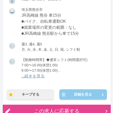
埼玉県熊谷市
JR高崎線 熊谷 車15分
■バイク、自転車通勤OK
■就業場所の変更の範囲：なし
■JR高崎線 熊谷駅から車で15分
週3, 週4, 週5
月, 火, 水, 木, 金, 土, 日, 祝, シフト制
【勤務時間帯】◆通常シフト(時間選択可)
7:00〜16:00(休憩1:00)
8:00〜17:00(休憩1:00)
12:00〜21:00(休憩1:00)
...続きを見る
※残業：0〜10時間程度/月
キープする
詳細を見る
この求人に応募する