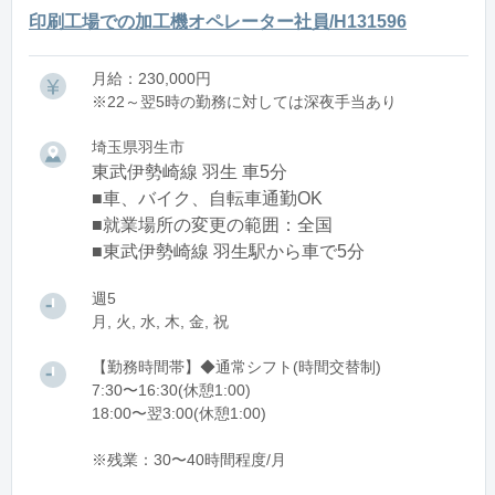
印刷工場での加工機オペレーター社員/H131596
月給：230,000円
※22～翌5時の勤務に対しては深夜手当あり
埼玉県羽生市
東武伊勢崎線 羽生 車5分
■車、バイク、自転車通勤OK
■就業場所の変更の範囲：全国
■東武伊勢崎線 羽生駅から車で5分
週5
月, 火, 水, 木, 金, 祝
【勤務時間帯】◆通常シフト(時間交替制)
7:30〜16:30(休憩1:00)
18:00〜翌3:00(休憩1:00)
※残業：30〜40時間程度/月