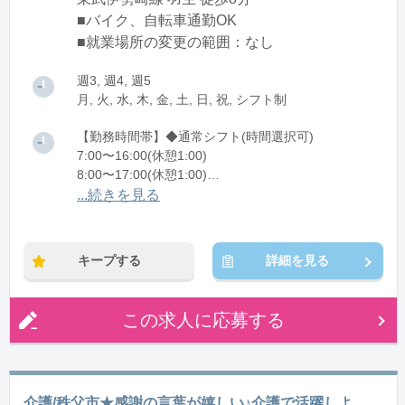
■バイク、自転車通勤OK
■就業場所の変更の範囲：なし
週3, 週4, 週5
月, 火, 水, 木, 金, 土, 日, 祝, シフト制
【勤務時間帯】◆通常シフト(時間選択可)
7:00〜16:00(休憩1:00)
8:00〜17:00(休憩1:00)
12:00〜21:00(休憩1:00)
...続きを見る
※残業：0〜10時間程度/月
キープする
詳細を見る
この求人に応募する
介護/秩父市★感謝の言葉が嬉しい♪介護で活躍しよ