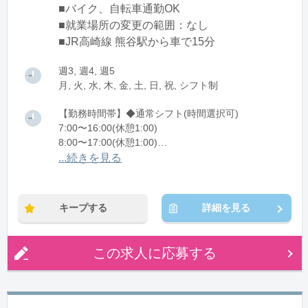
■バイク、自転車通勤OK
■就業場所の変更の範囲：なし
■JR高崎線 熊谷駅から車で15分
週3, 週4, 週5
月, 火, 水, 木, 金, 土, 日, 祝, シフト制
【勤務時間帯】◆通常シフト(時間選択可)
7:00〜16:00(休憩1:00)
8:00〜17:00(休憩1:00)
12:00〜21:00(休憩1:00)
...続きを見る
※残業：0〜10時間程度/月
キープする
詳細を見る
この求人に応募する