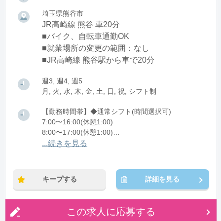
埼玉県熊谷市
JR高崎線 熊谷 車20分
■バイク、自転車通勤OK
■就業場所の変更の範囲：なし
■JR高崎線 熊谷駅から車で20分
週3, 週4, 週5
月, 火, 水, 木, 金, 土, 日, 祝, シフト制
【勤務時間帯】◆通常シフト(時間選択可)
7:00〜16:00(休憩1:00)
8:00〜17:00(休憩1:00)
12:00〜21:00(休憩1:00)
...続きを見る
※残業：0〜10時間程度/月
キープする
詳細を見る
この求人に応募する