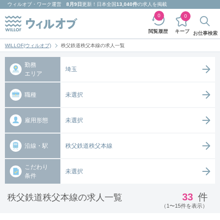
ウィルオブ・ワーク
運営
8月9日
更新！日本全国
13,040件
の求人を掲載
0
0
キープ
閲覧履歴
お仕事検索
WILLOF(ウィルオブ)
秩父鉄道秩父本線の求人一覧
勤務
埼玉
エリア
職種
未選択
雇用形態
未選択
沿線・駅
秩父鉄道秩父本線
こだわり
未選択
条件
33
件
秩父鉄道秩父本線の求人一覧
（1〜15件を表示）