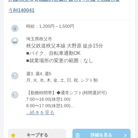
う/H140041
時給：1,200円～1,500円
埼玉県秩父市
秩父鉄道秩父本線 大野原 徒歩15分
■バイク、自転車通勤OK
■就業場所の変更の範囲：なし
週3, 週4, 週5
月, 火, 水, 木, 金, 土, 日, 祝, シフト制
【勤務時間帯】◆通常シフト(時間選択可)
7:00〜16:00(休憩1:00)
8:00〜17:00(休憩1:00)
12:00〜21:00(休憩1:00)
...続きを見る
※残業：0〜10時間程度/月
キープする
詳細を見る