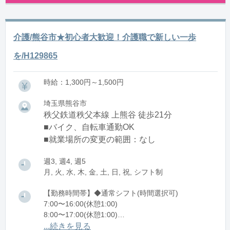
介護/熊谷市★初心者大歓迎！介護職で新しい一歩
を/H129865
時給：1,300円～1,500円
埼玉県熊谷市
秩父鉄道秩父本線 上熊谷 徒歩21分
■バイク、自転車通勤OK
■就業場所の変更の範囲：なし
週3, 週4, 週5
月, 火, 水, 木, 金, 土, 日, 祝, シフト制
【勤務時間帯】◆通常シフト(時間選択可)
7:00〜16:00(休憩1:00)
8:00〜17:00(休憩1:00)
12:00〜21:00(休憩1:00)
...続きを見る