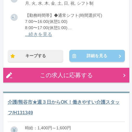
月, 火, 水, 木, 金, 土, 日, 祝, シフト制
【勤務時間帯】◆通常シフト(時間選択可)
7:00〜16:00(休憩1:00)
8:00〜17:00(休憩1:00)
12:00〜21:00(休憩1:00)
...続きを見る
※残業：0〜10時間程度/月
キープする
詳細を見る
この求人に応募する
介護/熊谷市★週３日からOK！働きやすい介護スタッ
フ/H131349
時給：1,400円～1,600円