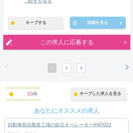
11:00〜20:00(休憩1:00)
...続きを見る
※残業：5〜10時間程度/月
キープする
詳細を見る
この求人に応募する
1
2
3
33
キープした求人を見る
件
あなたにオススメの求人
自動車部品製造工場の組立オペレーター/H97022