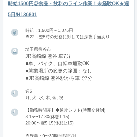
時給1500円◎食品・飲料のライン作業！未経験OK★週
5日/H136801
時給：1,500円～1,875円
※22～翌5時の勤務に対しては深夜手当あり
埼玉県熊谷市
JR高崎線 熊谷 車7分
■車、バイク、自転車通勤OK
■就業場所の変更の範囲：なし
■JR高崎線 熊谷駅から車で7分
週5
月, 火, 水, 木, 金, 祝
【勤務時間帯】◆通常シフト(時間交替制)
8:15〜17:30(休憩1:15)
20:00〜翌5:15(休憩1:15)
※残業：0〜30時間程度/月