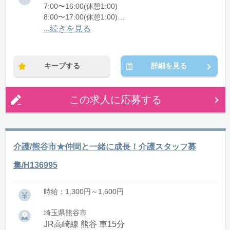
7:00〜16:00(休憩1:00)
8:00〜17:00(休憩1:00)
12:00〜21:00(休憩1:00)
...続きを見る
※残業：0〜10時間程度/月
キープする
詳細を見る
この求人に応募する
介護/熊谷市★仲間と一緒に成長！介護スタッフ募
集/H136995
時給：1,300円～1,600円
埼玉県熊谷市
JR高崎線 熊谷 車15分