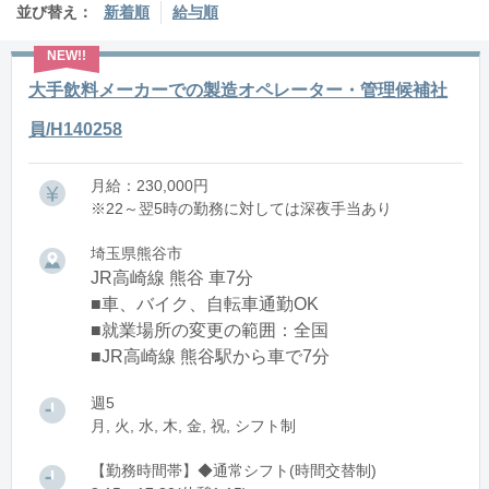
並び替え：
新着順
給与順
大手飲料メーカーでの製造オペレーター・管理候補社
員/H140258
月給：230,000円
※22～翌5時の勤務に対しては深夜手当あり
埼玉県熊谷市
JR高崎線 熊谷 車7分
■車、バイク、自転車通勤OK
■就業場所の変更の範囲：全国
■JR高崎線 熊谷駅から車で7分
週5
月, 火, 水, 木, 金, 祝, シフト制
【勤務時間帯】◆通常シフト(時間交替制)