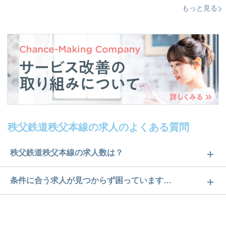
もっと見る
秩父鉄道秩父本線の求人のよくある質問
秩父鉄道秩父本線の求人数は？
秩父鉄道秩父本線の求人数は33件です。どのような
条件に合う求人が見つからず困っています…
求人があるかぜひチェックしてみてください。
ご希望の条件に合うよう、ご紹介させていただく勤
求人は
から
コチラ
務先の会社と、条件の交渉や相談をさせていただき