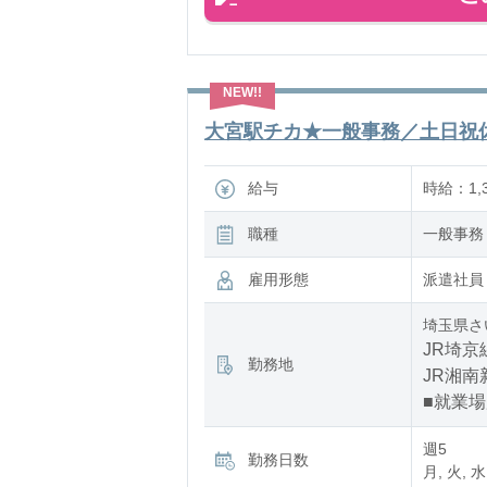
大宮駅チカ★一般事務／土日祝休＆
給与
時給：1,
職種
一般事務
雇用形態
派遣社員
埼玉県さ
JR埼京
勤務地
JR湘南
■就業
週5
勤務日数
月, 火, 水