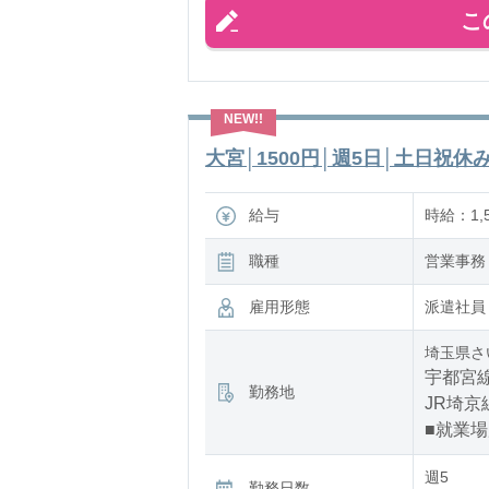
こ
大宮│1500円│週5日│土日祝休み
給与
時給：1,
職種
営業事務
雇用形態
派遣社員
埼玉県さ
宇都宮線
勤務地
JR埼京
■就業
週5
勤務日数