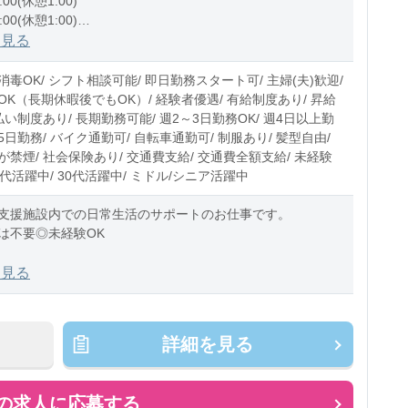
:00(休憩1:00)
:00(休憩1:00)
1:00(休憩1:00)
を見る
0〜10時間程度/月
毒OK/ シフト相談可能/ 即日勤務スタート可/ 主婦(夫)歓迎/
OK（長期休暇後でもOK）/ 経験者優遇/ 有給制度あり/ 昇給
払い制度あり/ 長期勤務可能/ 週2～3日勤務OK/ 週4日以上勤
週5日勤務/ バイク通勤可/ 自転車通勤可/ 制服あり/ 髪型自由/
禁煙/ 社会保険あり/ 交通費支給/ 交通費全額支給/ 未経験
20代活躍中/ 30代活躍中/ ミドル/シニア活躍中
支援施設内での日常生活のサポートのお仕事です。
は不要◎未経験OK
には》
を見る
さんとの日常会話
さんとのお散歩
理
詳細を見る
の同行
デ
の求人に応募する