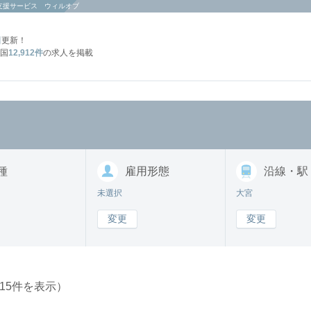
支援サービス ウィルオブ
日
更新！
国
12,912件
の求人を掲載
種
雇用形態
沿線・駅
未選択
大宮
変更
変更
15件を表示）