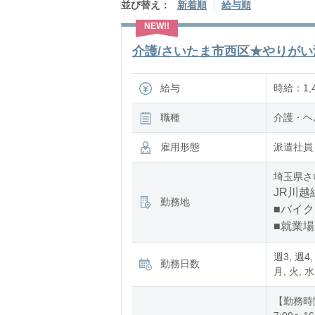
並び替え：
新着順
給与順
介護/さいたま市西区★やりがい溢
給与
時給：1,4
職種
介護・ヘ
雇用形態
派遣社員
埼玉県さ
JR川越
勤務地
■バイク
■就業
週3, 週4,
勤務日数
月, 火, 水
【勤務時