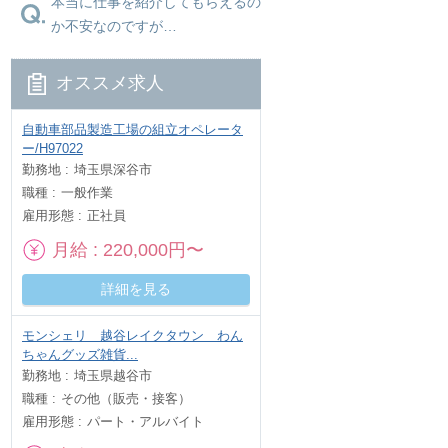
本当に仕事を紹介してもらえるの
か不安なのですが…
オススメ求人
自動車部品製造工場の組立オペレータ
ー/H97022
勤務地
埼玉県深谷市
職種
一般作業
雇用形態
正社員
月給
220,000円〜
詳細を見る
モンシェリ 越谷レイクタウン わん
ちゃんグッズ雑貨...
勤務地
埼玉県越谷市
職種
その他（販売・接客）
雇用形態
パート・アルバイト