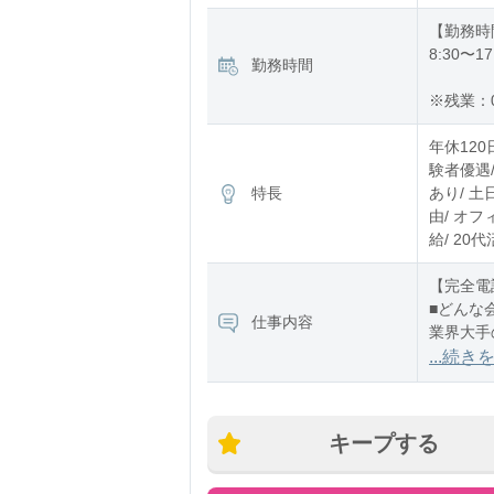
【勤務時
8:30〜17
勤務時間
※残業：
年休120
験者優遇/
特長
あり/ 土
由/ オフ
給/ 20
【完全電
■どんな
仕事内容
業界大手
用ブーム
...続き
キープする