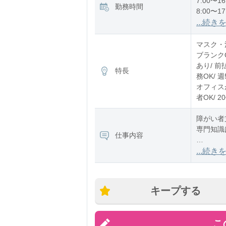
7:00〜16
勤務時間
8:00〜17
12:00〜2
...続き
※残業：
マスク・消
ブランク
あり/ 前
特長
務OK/ 
オフィスが
者OK/ 
障がい者
専門知識
仕事内容
《具体的
...続き
＊利用者
＊利用者
＊薬の管
キープする
＊お掃除
＊買い物
＊簡単な
こ