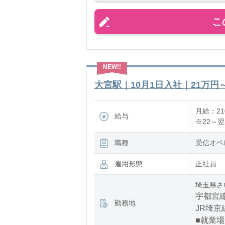
こ
大宮駅｜10月1日入社｜21万円～
月給：210
給与
※22～
職種
受信オペ
雇用形態
正社員
埼玉県さ
宇都宮線
勤務地
JR埼京
■就業