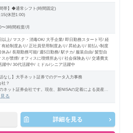
間帯】◆通常シフト(時間固定)
:15(休憩1:00)
0〜3時間程度/月
日以上/ マスク・消毒OK/ 大手企業/ 即日勤務スタート可/ 経
 有給制度あり/ 正社員登用制度あり/ 昇給あり/ 前払い制度
日休み/ 長期勤務可能/ 週5日勤務/ 駅チカ/ 服装自由/ 髪型自
ィスが禁煙/ オフィスに喫煙所あり/ 社会保険あり/ 交通費支
代活躍中/ 30代活躍中/ ミドル/シニア活躍中
話なし】大手ネット証券でのデータ入力事務
会社？
のネット証券会社です。現在、新NISAの定着による資産運
を受け、事務センターの重要性がますます高まっています。
を見る
詳細を見る