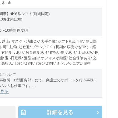
, 木, 金
間帯】◆通常シフト(時間固定)
:00(休憩1:00)
0〜10時間程度/月
日以上/ マスク・消毒OK/ 大手企業/ シフト相談可能/ 即日勤
可/ 主婦(夫)歓迎/ ブランクOK（長期休暇後でもOK）/ 経
 有給制度あり/ 教育体制あり/ 前払い制度あり/ 土日休み/ 長
/ 週5日勤務/ 髪型自由/ オフィスが禁煙/ 社会保険あり/ 交
 高収入/ 20代活躍中/ 30代活躍中/ ミドル/シニア活躍中
容について
事務所（B型肝炎部）にて、弁護士のサポートを行う事務・
ガルのお仕事です。
指示のもとでの書類作成やファイリング、各種調査サポート
を見る
務作業全般と、ご
詳細を見る