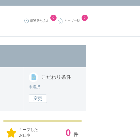
0
0
最近見た求人
キープ一覧
こだわり
条件
未選択
変更
キープした
0
件
お仕事