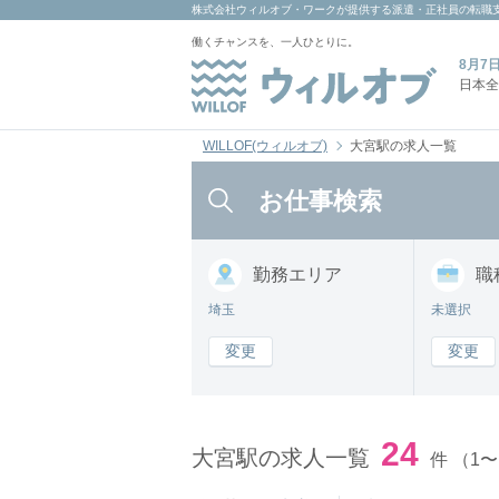
株式会社ウィルオブ・ワーク
が提供する派遣・正社員の転職
働くチャンスを、一人ひとりに。
8月7
日本全
WILLOF(ウィルオブ)
大宮駅の求人一覧
お仕事検索
勤務
エリア
職
埼玉
未選択
変更
変更
24
大宮駅の求人一覧
件
（1〜