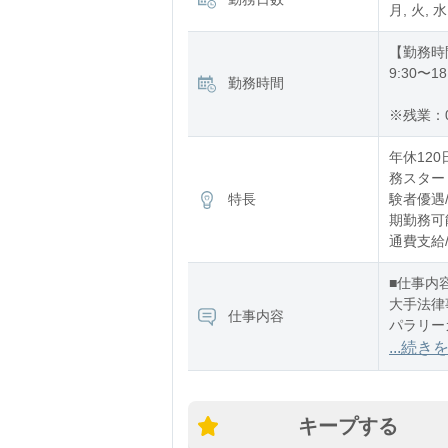
月, 火, 水
【勤務時
9:30〜18
勤務時間
※残業：
年休120
務スタート
特長
験者優遇/
期勤務可能
通費支給/
■仕事内
大手法律
仕事内容
パラリー
弁護士の
...続き
などの事
キープする