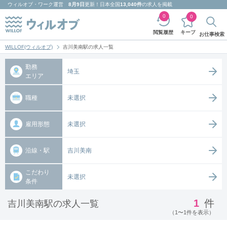
ウィルオブ・ワーク
運営
8月9日
更新！日本全国
13,040件
の求人を掲載
0
0
キープ
閲覧履歴
お仕事検索
WILLOF(ウィルオブ)
吉川美南駅の求人一覧
勤務
埼玉
エリア
職種
未選択
雇用形態
未選択
沿線・駅
吉川美南
こだわり
未選択
条件
1
件
吉川美南駅の求人一覧
（1〜1件を表示）