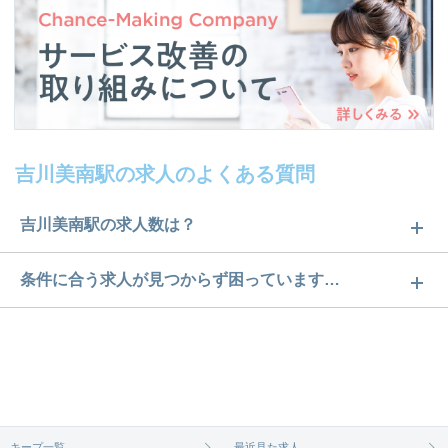
吉川美南駅の求人のよくある質問
吉川美南駅の求人数は？
吉川美南駅の求人数は1件です。どのような求人があ
条件に合う求人が見つからず困っています…
るかぜひチェックしてみてください。
ご希望の条件に合うよう、ご紹介させていただく勤
求人は
から
コチラ
務先の会社と、条件の交渉や相談をさせていただき
ます。まずは気軽にご登録ください。
無料相談の登録は
から
コチラ
キープ一覧
最近見た求人