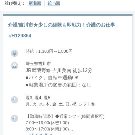
並び替え：
新着順
給与順
介護/吉川市★少しの経験も即戦力！介護のお仕事
♪/H129864
時給：1,300円～1,500円
埼玉県吉川市
JR武蔵野線 吉川美南 徒歩12分
■バイク、自転車通勤OK
■就業場所の変更の範囲：なし
週3, 週4, 週5
月, 火, 水, 木, 金, 土, 日, 祝, シフト制
【勤務時間帯】◆通常シフト(時間選択可)
7:00〜16:00(休憩1:00)
8:00〜17:00(休憩1:00)