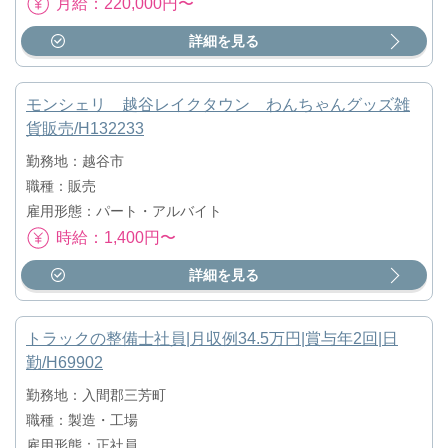
月給：220,000円〜
詳細を見る
モンシェリ 越谷レイクタウン わんちゃんグッズ雑
貨販売/H132233
勤務地：越谷市
職種：販売
雇用形態：パート・アルバイト
時給：1,400円〜
詳細を見る
トラックの整備士社員|月収例34.5万円|賞与年2回|日
勤/H69902
勤務地：入間郡三芳町
職種：製造・工場
雇用形態：正社員