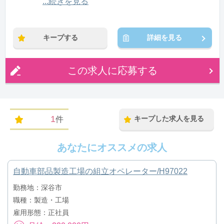
12:00〜21:00(休憩1:00)
...続きを見る
※残業：0〜10時間程度/月
キープする
詳細を見る
この求人に応募する
1
キープした求人を見る
件
あなたにオススメの求人
自動車部品製造工場の組立オペレーター/H97022
勤務地：深谷市
職種：製造・工場
雇用形態：正社員