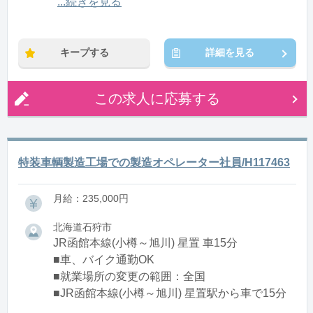
12:00〜21:00(休憩1:00)
...続きを見る
※残業：0〜10時間程度/月
キープする
詳細を見る
この求人に応募する
特装車輌製造工場での製造オペレーター社員/H117463
月給：235,000円
北海道石狩市
JR函館本線(小樽～旭川) 星置 車15分
■車、バイク通勤OK
■就業場所の変更の範囲：全国
■JR函館本線(小樽～旭川) 星置駅から車で15分