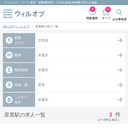
ウィルオブ・ワーク
運営
8月8日
更新！日本全国
13,044件
の求人を掲載
0
0
キープ
閲覧履歴
お仕事検索
WILLOF(ウィルオブ)
星置駅の求人一覧
勤務
北海道
エリア
職種
未選択
雇用形態
未選択
沿線・駅
星置
こだわり
未選択
条件
3
件
星置駅の求人一覧
（1〜3件を表示）