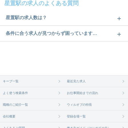
星置駅の求人のよくある質問
星置駅の求人数は？
星置駅の求人数は3件です。どのような求人があるか
条件に合う求人が見つからず困っています…
ぜひチェックしてみてください。
ご希望の条件に合うよう、ご紹介させていただく勤
求人は
から
コチラ
務先の会社と、条件の交渉や相談をさせていただき
ます。まずは気軽にご登録ください。
無料相談の登録は
から
コチラ
キープ一覧
最近見た求人
よく使う検索条件
お仕事開始までの流れ
職種のご紹介一覧
ウィルオブの特長
会社概要
登録会場一覧
よくあるご質問
働き方ガイド（はじめての方）