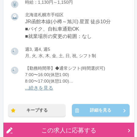
時給：1,130円～1,150円
北海道札幌市手稲区
JR函館本線(小樽～旭川) 星置 徒歩10分
■バイク、自転車通勤OK
■就業場所の変更の範囲：なし
週3, 週4, 週5
月, 火, 水, 木, 金, 土, 日, 祝, シフト制
【勤務時間帯】◆通常シフト(時間選択可)
7:00〜16:00(休憩1:00)
8:00〜17:00(休憩1:00)
12:00〜21:00(休憩1:00)
...続きを見る
※残業：0〜10時間程度/月
キープする
詳細を見る
この求人に応募する