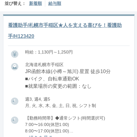
並び替え：
新着順
給与順
看護助手/札幌市手稲区★人を支える喜びを！看護助
手/H123420
時給：1,130円～1,250円
北海道札幌市手稲区
JR函館本線(小樽～旭川) 星置 徒歩10分
■バイク、自転車通勤OK
■就業場所の変更の範囲：なし
週3, 週4, 週5
月, 火, 水, 木, 金, 土, 日, 祝, シフト制
【勤務時間帯】◆通常シフト(時間選択可)
7:00〜16:00(休憩1:00)
8:00〜17:00(休憩1:00)