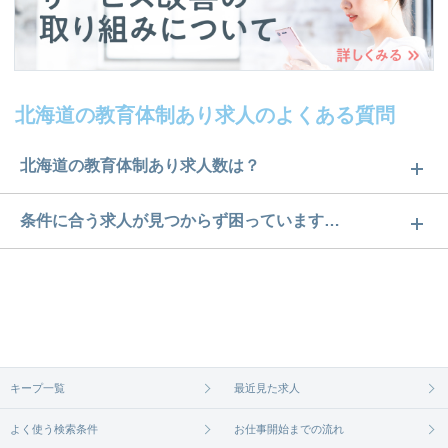
北海道の教育体制あり求人のよくある質問
北海道の教育体制あり求人数は？
北海道の教育体制あり求人数は486件です。どのよう
条件に合う求人が見つからず困っています…
な求人があるかぜひチェックしてみてください。
ご希望の条件に合うよう、ご紹介させていただく勤
求人は
から
コチラ
務先の会社と、条件の交渉や相談をさせていただき
ます。まずは気軽にご登録ください。
無料相談の登録は
から
コチラ
キープ一覧
最近見た求人
よく使う検索条件
お仕事開始までの流れ