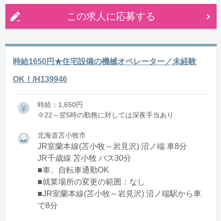
この求人に応募する
時給1650円★住宅設備の機械オペレーター／未経験
OK！/H139946
時給：1,650円
※22～翌5時の勤務に対しては深夜手当あり
北海道苫小牧市
JR室蘭本線(苫小牧～岩見沢) 沼ノ端 車8分
JR千歳線 苫小牧 バス30分
■車、自転車通勤OK
■就業場所の変更の範囲：なし
■JR室蘭本線(苫小牧～岩見沢) 沼ノ端駅から車
で8分