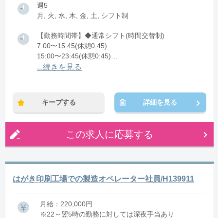
週5
月, 火, 水, 木, 金, 土, シフト制
【勤務時間帯】◆通常シフト(時間交替制)
7:00〜15:45(休憩0:45)
15:00〜23:45(休憩0:45)
23:00〜翌7:45(休憩0:45)
...続きを見る
※残業：0時間程度/月
キープする
詳細を見る
この求人に応募する
はがき印刷工場での製造オペレーター社員/H139911
月給：220,000円
※22～翌5時の勤務に対しては深夜手当あり