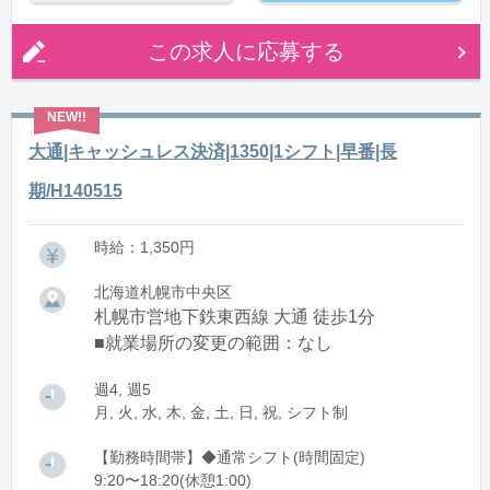
この求人に応募する
大通|キャッシュレス決済|1350|1シフト|早番|長
期/H140515
時給：1,350円
北海道札幌市中央区
札幌市営地下鉄東西線 大通 徒歩1分
■就業場所の変更の範囲：なし
週4, 週5
月, 火, 水, 木, 金, 土, 日, 祝, シフト制
【勤務時間帯】◆通常シフト(時間固定)
9:20〜18:20(休憩1:00)