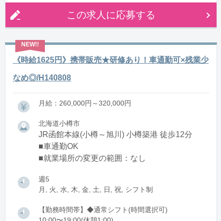
この求人に応募する
《時給1625円》携帯販売★研修あり！車通勤可×残業少
なめ◎/H140808
月給：260,000円～320,000円
北海道小樽市
JR函館本線(小樽～旭川) 小樽築港 徒歩12分
■車通勤OK
■就業場所の変更の範囲：なし
週5
月, 火, 水, 木, 金, 土, 日, 祝, シフト制
【勤務時間帯】◆通常シフト(時間選択可)
10:00〜19:00(休憩1:00)