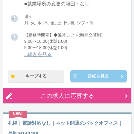
■就業場所の変更の範囲：なし
週5
月, 火, 水, 木, 金, 土, 日, 祝, シフト制
【勤務時間帯】◆通常シフト(時間交替制)
9:00〜18:00(休憩1:00)
9:30〜18:30(休憩1:00)
11:30〜20:30(休憩1:00)
...続きを見る
※残業：20〜30時間程度/月
キープする
詳細を見る
この求人に応募する
札幌｜電話対応なし｜ネット開通のバックオフィス｜
長期/H140486