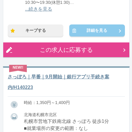
10:30〜19:30(休憩1:30)
11:00〜20:00(休憩1:30)
...続きを見る
※残業：5〜10時間程度/月
キープする
詳細を見る
この求人に応募する
さっぽろ｜早番｜9月開始｜銀行アプリ手続き案
内/H140223
時給：1,350円～1,400円
北海道札幌市北区
札幌市営地下鉄南北線 さっぽろ 徒歩1分
■就業場所の変更の範囲：なし