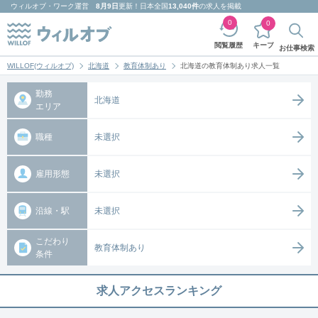
ウィルオブ・ワーク
運営
8月9日
更新！日本全国
13,040件
の求人を掲載
0
0
キープ
閲覧履歴
お仕事検索
WILLOF(ウィルオブ)
北海道
教育体制あり
北海道の教育体制あり求人一覧
勤務
北海道
エリア
職種
未選択
雇用形態
未選択
沿線・駅
未選択
こだわり
教育体制あり
条件
求人アクセスランキング