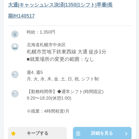
大通|キャッシュレス決済|1350|1シフト|早番|長
期/H140517
時給：1,350円
北海道札幌市中央区
札幌市営地下鉄東西線 大通 徒歩1分
■就業場所の変更の範囲：なし
週4, 週5
月, 火, 水, 木, 金, 土, 日, 祝, シフト制
【勤務時間帯】◆通常シフト(時間固定)
9:20〜18:20(休憩1:00)
※残業：4時間程度/月
キープする
詳細を見る