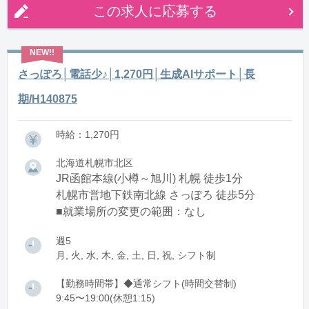
この求人に応募する
さっぽろ│電話少♪│1,270円│生成AIサポート│長
期/H140875
時給：1,270円
北海道札幌市北区
JR函館本線(小樽～旭川) 札幌 徒歩1分
札幌市営地下鉄南北線 さっぽろ 徒歩5分
■就業場所の変更の範囲：なし
週5
月, 火, 水, 木, 金, 土, 日, 祝, シフト制
【勤務時間帯】◆通常シフト(時間交替制)
9:45〜19:00(休憩1:15)