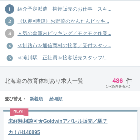
紹介予定派遣｜携帯販売のお仕事！スキ...
《送迎×時短》お野菜のかんたんピッキ...
人気の倉庫内ピッキング／モクモク作業...
≪釧路市≫通信商材の接客／受付スタッ...
≪滝川駅｜正社員≫接客販売スタッフ/...
486
件
北海道の教育体制あり求人一覧
（1〜15件を表示）
並び替え：
新着順
給与順
未経験相談可★Goldwinアパレル販売／駅チ
カ！/H140895