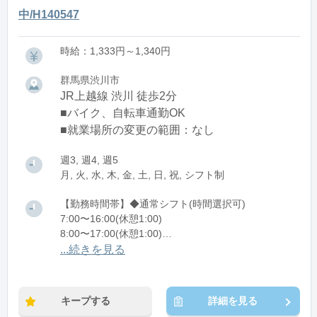
中/H140547
時給：1,333円～1,340円
群馬県渋川市
JR上越線 渋川 徒歩2分
■バイク、自転車通勤OK
■就業場所の変更の範囲：なし
週3, 週4, 週5
月, 火, 水, 木, 金, 土, 日, 祝, シフト制
【勤務時間帯】◆通常シフト(時間選択可)
7:00〜16:00(休憩1:00)
8:00〜17:00(休憩1:00)
12:00〜21:00(休憩1:00)
...続きを見る
※残業：0〜10時間程度/月
キープする
詳細を見る