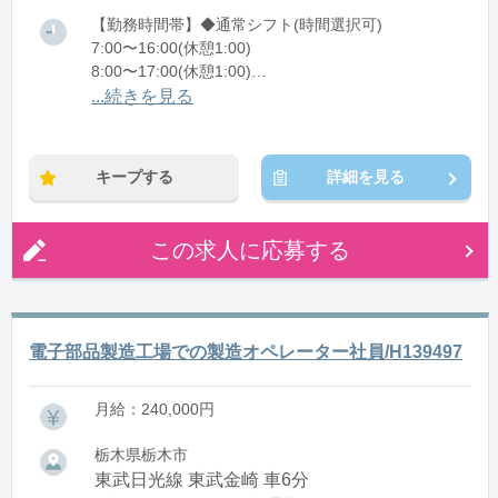
【勤務時間帯】◆通常シフト(時間選択可)
7:00〜16:00(休憩1:00)
8:00〜17:00(休憩1:00)
12:00〜21:00(休憩1:00)
...続きを見る
※残業：0〜10時間程度/月
キープする
詳細を見る
この求人に応募する
電子部品製造工場での製造オペレーター社員/H139497
月給：240,000円
栃木県栃木市
東武日光線 東武金崎 車6分