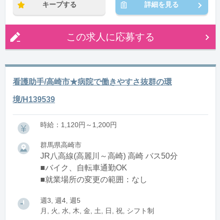
キープする
詳細を見る
この求人に応募する
看護助手/高崎市★病院で働きやすさ抜群の環
境/H139539
時給：1,120円～1,200円
群馬県高崎市
JR八高線(高麗川～高崎) 高崎 バス50分
■バイク、自転車通勤OK
■就業場所の変更の範囲：なし
週3, 週4, 週5
月, 火, 水, 木, 金, 土, 日, 祝, シフト制