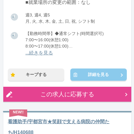
■就業場所の変更の範囲：なし
週3, 週4, 週5
月, 火, 水, 木, 金, 土, 日, 祝, シフト制
【勤務時間帯】◆通常シフト(時間選択可)
7:00〜16:00(休憩1:00)
8:00〜17:00(休憩1:00)
12:00〜21:00(休憩1:00)
...続きを見る
※残業：0〜10時間程度/月
キープする
詳細を見る
この求人に応募する
看護助手/宇都宮市★笑顔で支える病院の仲間た
ち/H140688