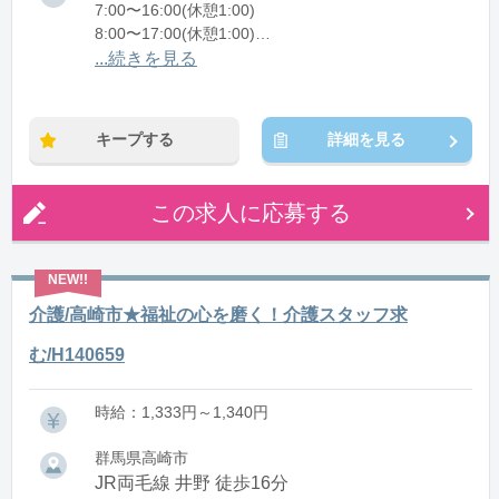
7:00〜16:00(休憩1:00)
8:00〜17:00(休憩1:00)
12:00〜21:00(休憩1:00)
...続きを見る
※残業：0〜10時間程度/月
キープする
詳細を見る
この求人に応募する
介護/高崎市★福祉の心を磨く！介護スタッフ求
む/H140659
時給：1,333円～1,340円
群馬県高崎市
JR両毛線 井野 徒歩16分