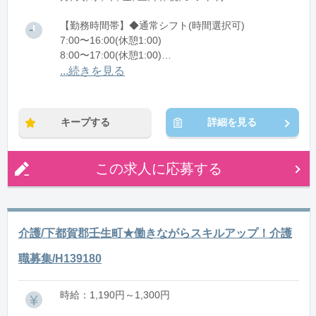
【勤務時間帯】◆通常シフト(時間選択可)
7:00〜16:00(休憩1:00)
8:00〜17:00(休憩1:00)
12:00〜21:00(休憩1:00)
...続きを見る
※残業：0〜10時間程度/月
キープする
詳細を見る
この求人に応募する
介護/下都賀郡壬生町★働きながらスキルアップ！介護
職募集/H139180
時給：1,190円～1,300円