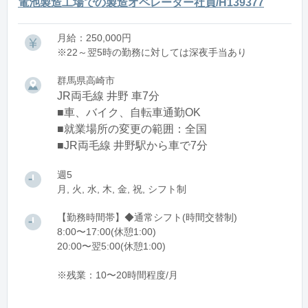
電池製造工場での製造オペレーター社員/H139377
月給：250,000円
※22～翌5時の勤務に対しては深夜手当あり
群馬県高崎市
JR両毛線 井野 車7分
■車、バイク、自転車通勤OK
■就業場所の変更の範囲：全国
■JR両毛線 井野駅から車で7分
週5
月, 火, 水, 木, 金, 祝, シフト制
【勤務時間帯】◆通常シフト(時間交替制)
8:00〜17:00(休憩1:00)
20:00〜翌5:00(休憩1:00)
※残業：10〜20時間程度/月