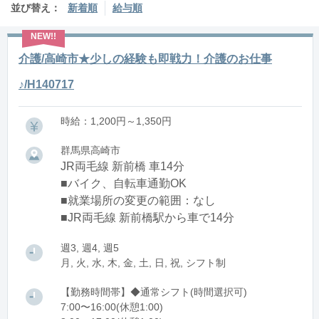
並び替え：
新着順
給与順
介護/高崎市★少しの経験も即戦力！介護のお仕事
♪/H140717
時給：1,200円～1,350円
群馬県高崎市
JR両毛線 新前橋 車14分
■バイク、自転車通勤OK
■就業場所の変更の範囲：なし
■JR両毛線 新前橋駅から車で14分
週3, 週4, 週5
月, 火, 水, 木, 金, 土, 日, 祝, シフト制
【勤務時間帯】◆通常シフト(時間選択可)
7:00〜16:00(休憩1:00)