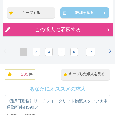
※残業：0〜10時間程度/月
キープする
詳細を見る
この求人に応募する
...
1
2
3
4
5
16
235
キープした求人を見る
件
あなたにオススメの求人
《週5日勤務》リーチフォークリフト物流スタッフ★車
通勤可能/H59034