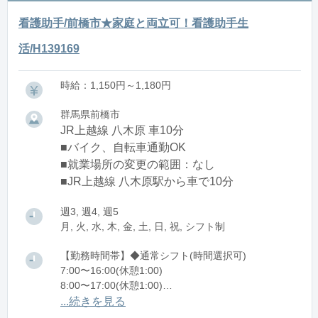
看護助手/前橋市★家庭と両立可！看護助手生
活/H139169
時給：1,150円～1,180円
群馬県前橋市
JR上越線 八木原 車10分
■バイク、自転車通勤OK
■就業場所の変更の範囲：なし
■JR上越線 八木原駅から車で10分
週3, 週4, 週5
月, 火, 水, 木, 金, 土, 日, 祝, シフト制
【勤務時間帯】◆通常シフト(時間選択可)
7:00〜16:00(休憩1:00)
8:00〜17:00(休憩1:00)
12:00〜21:00(休憩1:00)
...続きを見る