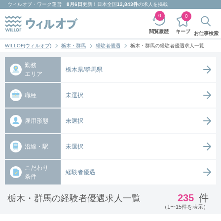
ウィルオブ・ワーク
運営
8月6日
更新！日本全国
12,843件
の求人を掲載
0
0
キープ
閲覧履歴
お仕事検索
WILLOF(ウィルオブ)
栃木・群馬
経験者優遇
栃木・群馬の経験者優遇求人一覧
勤務
栃木県/群馬県
エリア
職種
未選択
雇用形態
未選択
沿線・駅
未選択
こだわり
経験者優遇
条件
235
件
栃木・群馬の経験者優遇求人一覧
（1〜15件を表示）