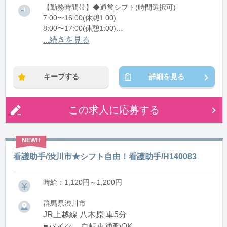
【勤務時間帯】◆通常シフト(時間選択可)
7:00〜16:00(休憩1:00)
8:00〜17:00(休憩1:00)
12:00〜21:00(休憩1:00)
...続きを見る
※残業：0〜10時間程度/月
キープする
詳細を見る
この求人に応募する
看護助手/渋川市★シフト自由！看護助手/H140083
時給：1,120円～1,200円
群馬県渋川市
JR上越線 八木原 車5分
■バイク、自転車通勤OK