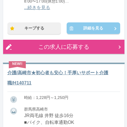
8:00〜17:00(休憩1:00)
12:00〜21:00(休憩1:00)
...続きを見る
※残業：0〜10時間程度/月
キープする
詳細を見る
この求人に応募する
介護/高崎市★初心者も安心！手厚いサポート介護
職/H140711
時給：1,228円～1,250円
群馬県高崎市
JR両毛線 井野 徒歩16分
■バイク、自転車通勤OK