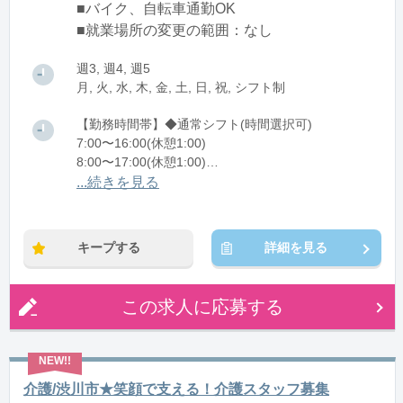
■バイク、自転車通勤OK
■就業場所の変更の範囲：なし
週3, 週4, 週5
月, 火, 水, 木, 金, 土, 日, 祝, シフト制
【勤務時間帯】◆通常シフト(時間選択可)
7:00〜16:00(休憩1:00)
8:00〜17:00(休憩1:00)
12:00〜21:00(休憩1:00)
...続きを見る
※残業：0〜10時間程度/月
キープする
詳細を見る
この求人に応募する
介護/渋川市★笑顔で支える！介護スタッフ募集