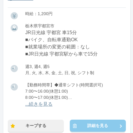
時給：1,200円
栃木県宇都宮市
JR日光線 宇都宮 車15分
■バイク、自転車通勤OK
■就業場所の変更の範囲：なし
■JR日光線 宇都宮駅から車で15分
週3, 週4, 週5
月, 火, 水, 木, 金, 土, 日, 祝, シフト制
【勤務時間帯】◆通常シフト(時間選択可)
7:00〜16:00(休憩1:00)
8:00〜17:00(休憩1:00)
12:00〜21:00(休憩1:00)
...続きを見る
※残業：0〜10時間程度/月
キープする
詳細を見る