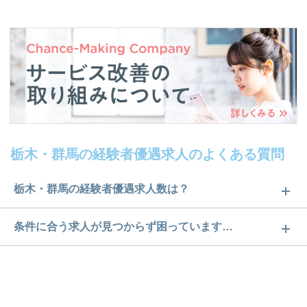
栃木・群馬の経験者優遇求人のよくある質問
栃木・群馬の経験者優遇求人数は？
栃木・群馬の経験者優遇求人数は235件です。どのよ
条件に合う求人が見つからず困っています…
うな求人があるかぜひチェックしてみてください。
ご希望の条件に合うよう、ご紹介させていただく勤
求人は
から
コチラ
務先の会社と、条件の交渉や相談をさせていただき
ます。まずは気軽にご登録ください。