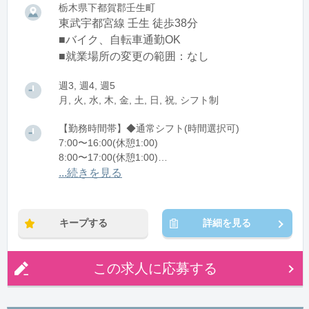
栃木県下都賀郡壬生町
東武宇都宮線 壬生 徒歩38分
■バイク、自転車通勤OK
■就業場所の変更の範囲：なし
週3, 週4, 週5
月, 火, 水, 木, 金, 土, 日, 祝, シフト制
【勤務時間帯】◆通常シフト(時間選択可)
7:00〜16:00(休憩1:00)
8:00〜17:00(休憩1:00)
12:00〜21:00(休憩1:00)
...続きを見る
※残業：0〜10時間程度/月
キープする
詳細を見る
この求人に応募する