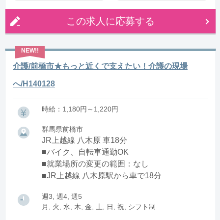
この求人に応募する
介護/前橋市★もっと近くで支えたい！介護の現場
へ/H140128
時給：1,180円～1,220円
群馬県前橋市
JR上越線 八木原 車18分
■バイク、自転車通勤OK
■就業場所の変更の範囲：なし
■JR上越線 八木原駅から車で18分
週3, 週4, 週5
月, 火, 水, 木, 金, 土, 日, 祝, シフト制