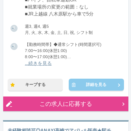
■就業場所の変更の範囲：なし
■JR上越線 八木原駅から車で5分
週3, 週4, 週5
月, 火, 水, 木, 金, 土, 日, 祝, シフト制
【勤務時間帯】◆通常シフト(時間選択可)
7:00〜16:00(休憩1:00)
8:00〜17:00(休憩1:00)
12:00〜21:00(休憩1:00)
...続きを見る
※残業：0〜10時間程度/月
キープする
詳細を見る
この求人に応募する
未経験相談可◎ANAYI高崎でアパレル販売★駅チ