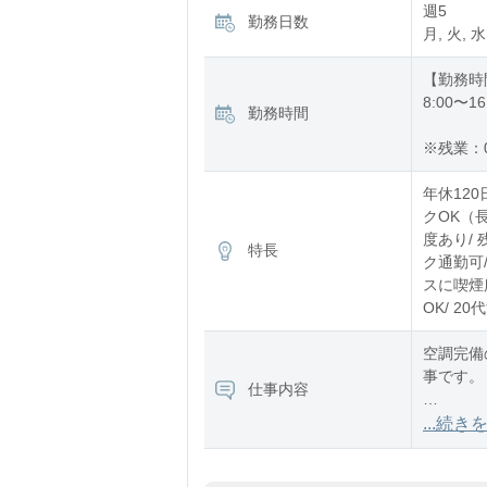
週5
勤務日数
月, 火, 水
【勤務時
8:00〜16
勤務時間
※残業：
年休120
クOK（
度あり/ 
特長
ク通勤可/
スに喫煙所
OK/ 2
空調完備
事です。
仕事内容
【作業内
...続き
顕微鏡を