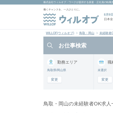
株式会社ウィルオブ・ワーク
が提供する派遣・正社員の転職
働くチャンスを、一人ひとりに。
8月9
日本全
WILLOF(ウィルオブ)
鳥取・岡山
未経験者
お仕事検索
勤務
エリア
職
鳥取県/岡山県
未選択
変更
変更
鳥取・岡山の未経験者OK求人