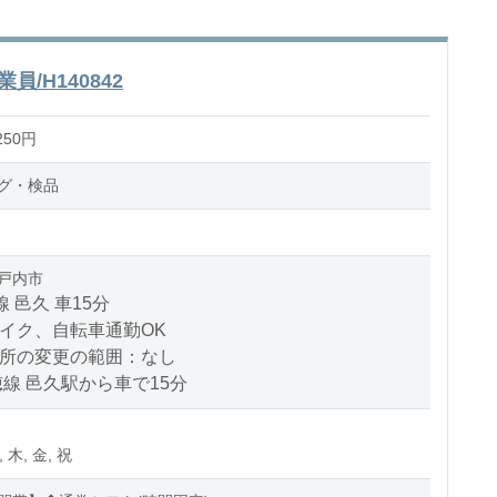
/H140842
250円
グ・検品
戸内市
線 邑久 車15分
バイク、自転車通勤OK
場所の変更の範囲：なし
穂線 邑久駅から車で15分
, 木, 金, 祝