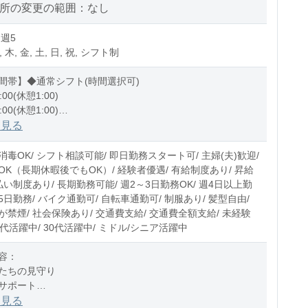
場所の変更の範囲：なし
 週5
, 木, 金, 土, 日, 祝, シフト制
間帯】◆通常シフト(時間選択可)
:00(休憩1:00)
:00(休憩1:00)
1:00(休憩1:00)
を見る
0〜10時間程度/月
毒OK/ シフト相談可能/ 即日勤務スタート可/ 主婦(夫)歓迎/
OK（長期休暇後でもOK）/ 経験者優遇/ 有給制度あり/ 昇給
払い制度あり/ 長期勤務可能/ 週2～3日勤務OK/ 週4日以上勤
週5日勤務/ バイク通勤可/ 自転車通勤可/ 制服あり/ 髪型自由/
禁煙/ 社会保険あり/ 交通費支給/ 交通費全額支給/ 未経験
20代活躍中/ 30代活躍中/ ミドル/シニア活躍中
容：
たちの見守り
サポート
の付き添い
を見る