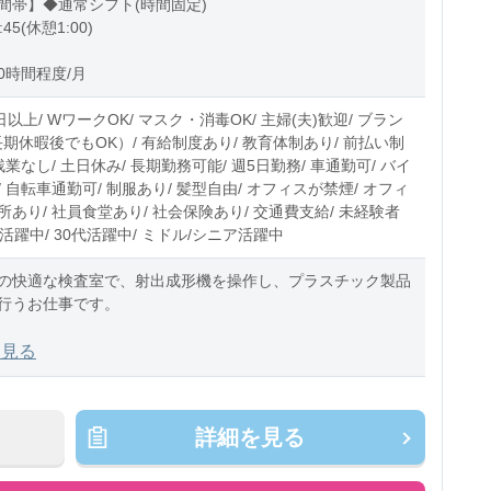
間帯】◆通常シフト(時間固定)
:45(休憩1:00)
0時間程度/月
日以上/ WワークOK/ マスク・消毒OK/ 主婦(夫)歓迎/ ブラン
長期休暇後でもOK）/ 有給制度あり/ 教育体制あり/ 前払い制
残業なし/ 土日休み/ 長期勤務可能/ 週5日勤務/ 車通勤可/ バイ
 自転車通勤可/ 制服あり/ 髪型自由/ オフィスが禁煙/ オフィ
あり/ 社員食堂あり/ 社会保険あり/ 交通費支給/ 未経験者
0代活躍中/ 30代活躍中/ ミドル/シニア活躍中
の快適な検査室で、射出成形機を操作し、プラスチック製品
行うお仕事です。
容】
を見る
形機の操作や段取り
交換や簡単な調整
況の確認・改善
詳細を見る