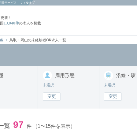
支援サービス ウィルオブ
日
更新！
国
13,040件
の求人を掲載
OK
鳥取・岡山の未経験者OK求人一覧
種
雇用形態
沿線・駅
未選択
未選択
変更
変更
97
一覧
件
（1〜15件を表示）