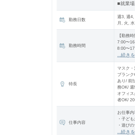
■就業
週3, 週4,
勤務日数
月, 火, 水
【勤務時
7:00〜16
勤務時間
8:00〜17
12:00〜2
...続き
※残業：
マスク・消
ブランク
あり/ 前
特長
務OK/ 
オフィスが
者OK/ 
お仕事内
・子ども
仕事内容
・遊びの
・お散歩
...続き