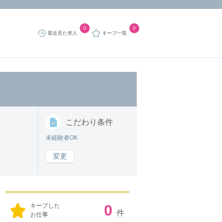
0
0
最近見た求人
キープ一覧
こだわり
条件
未経験者OK
変更
キープした
0
件
お仕事