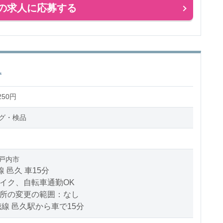
の求人に応募する
1
250円
グ・検品
戸内市
線 邑久 車15分
バイク、自転車通勤OK
場所の変更の範囲：なし
穂線 邑久駅から車で15分