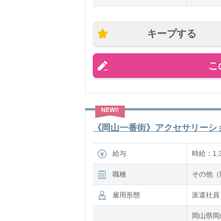
・お昼寝
・ご飯や
・園内の
キープする
担当クラ
こ
時間ごと
《岡山一番街》アクセサリーショッ
給与
時給：1,3
職種
その他（
雇用形態
派遣社員
岡山県岡