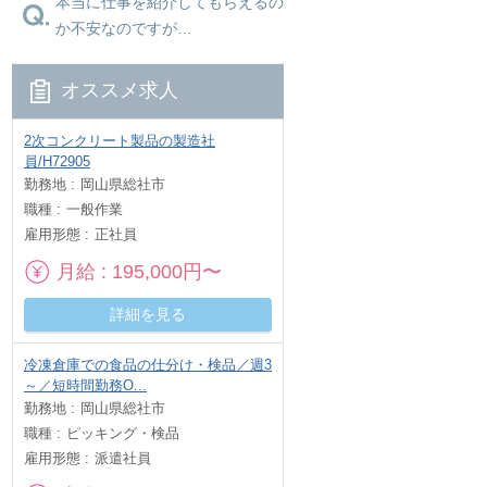
本当に仕事を紹介してもらえるの
か不安なのですが…
オススメ求人
2次コンクリート製品の製造社
員/H72905
勤務地
岡山県総社市
職種
一般作業
雇用形態
正社員
月給
195,000円〜
詳細を見る
冷凍倉庫での食品の仕分け・検品／週3
～／短時間勤務O...
勤務地
岡山県総社市
職種
ピッキング・検品
雇用形態
派遣社員