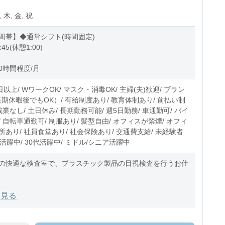
, 木, 金, 祝
間帯】◆通常シフト(時間固定)
:45(休憩1:00)
0時間程度/月
日以上/ WワークOK/ マスク・消毒OK/ 主婦(夫)歓迎/ ブラン
長期休暇後でもOK）/ 有給制度あり/ 教育体制あり/ 前払い制
残業なし/ 土日休み/ 長期勤務可能/ 週5日勤務/ 車通勤可/ バイ
 自転車通勤可/ 制服あり/ 髪型自由/ オフィスが禁煙/ オフィ
あり/ 社員食堂あり/ 社会保険あり/ 交通費支給/ 未経験者
0代活躍中/ 30代活躍中/ ミドル/シニア活躍中
の快適な検査室で、プラスチック製品の目視検査を行うお仕
容】
を見る
用いて、製品に不備がないか検査作業