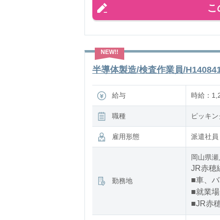
こ
半導体製造/検査作業員/H14084
給与
時給：1,
職種
ピッキン
雇用形態
派遣社員
岡山県瀬
JR赤穂
■車、
勤務地
■就業
■JR赤