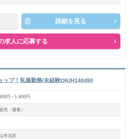
チェック
おやつのサポート
掃除、消毒 など
詳細を見る
ス：乳児またはクラスフリー
の求人に応募する
のお仕事
プ！私服勤務/未経験OK/H140490
00円～1,400円
販売・接客）
山市北区