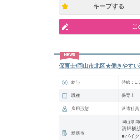
細かなキ
キープする
こ
保育士/岡山市北区★働きやすい環
給与
時給：1,
職種
保育士
雇用形態
派遣社員
岡山県岡
清輝橋線
勤務地
■バイク