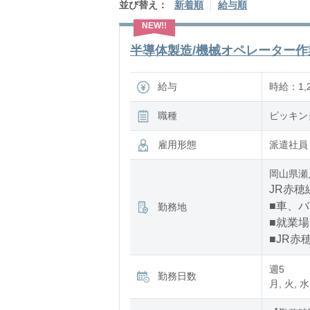
並び替え：
新着順
給与順
半導体製造/機械オペレーター作業員
給与
時給：1,
職種
ピッキン
雇用形態
派遣社員
岡山県瀬
JR赤穂
■車、
勤務地
■就業
■JR赤
週5
勤務日数
月, 火, 水