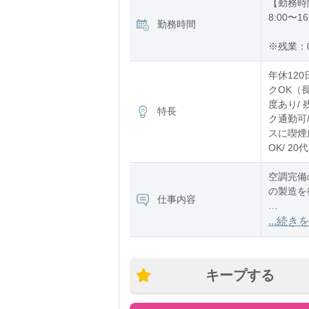
【勤務時
8:00〜16
勤務時間
※残業：
年休120
クOK（
度あり/ 
特長
ク通勤可/
スに喫煙所
OK/ 2
空調完備
の製造を
仕事内容
【作業内
...続き
〇射出成
〇金型の
〇生産状
キープする
細