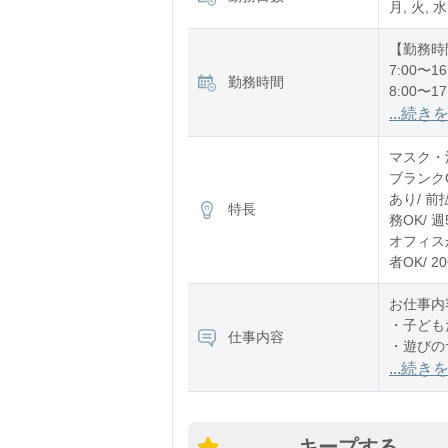
月, 火, 水
【勤務時
7:00〜16
勤務時間
8:00〜17
12:00〜2
...続き
※残業：
マスク・消
ブランク
あり/ 前
特長
務OK/ 
オフィスが
者OK/ 
お仕事内
・子ども
仕事内容
・遊びの
・お散歩
...続き
・お昼寝
・ご飯や
・園内の
キープする