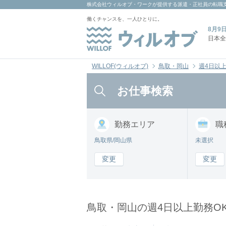
株式会社ウィルオブ・ワーク
が提供する派遣・正社員の転職
働くチャンスを、一人ひとりに。
8月9
日本全
WILLOF(ウィルオブ)
鳥取・岡山
週4日以上
お仕事検索
勤務
エリア
職
鳥取県/岡山県
未選択
変更
変更
鳥取・岡山の週4日以上勤務O