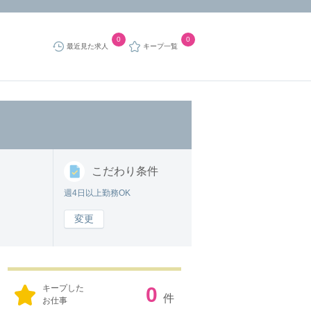
0
0
最近見た求人
キープ一覧
こだわり
条件
週4日以上勤務OK
変更
キープした
0
件
お仕事