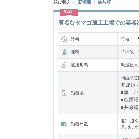
並び替え：
新着順
給与順
有名なタマゴ加工工場での容器洗浄
給与
時給：1,
職種
その他（
雇用形態
派遣社員
岡山県笠
井原線 
■車、
勤務地
■就業
■井原線
週2, 週3,
勤務日数
月, 火, 水