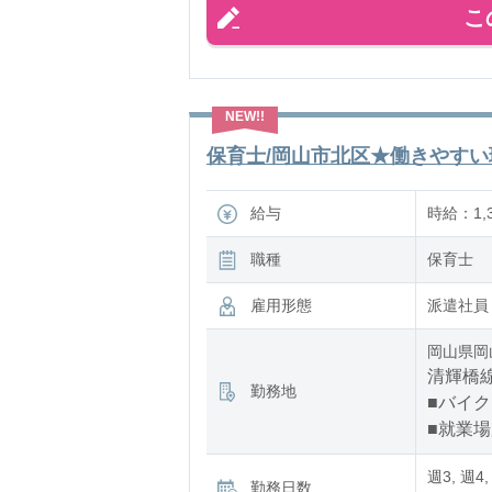
こ
作業は
保育士/岡山市北区★働きやすい環
給与
時給：1,
職種
保育士
雇用形態
派遣社員
岡山県岡
清輝橋線
勤務地
■バイク
■就業
週3, 週4,
勤務日数