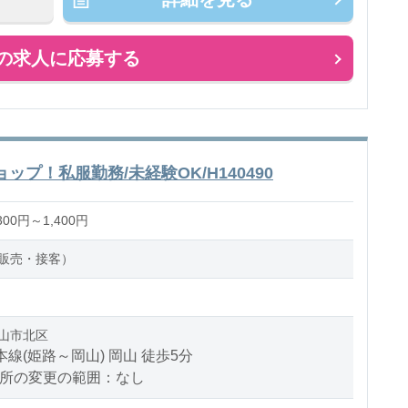
ス：乳児またはクラスフリー
の求人に応募する
のお仕事
プ！私服勤務/未経験OK/H140490
00円～1,400円
販売・接客）
山市北区
本線(姫路～岡山) 岡山 徒歩5分
場所の変更の範囲：なし