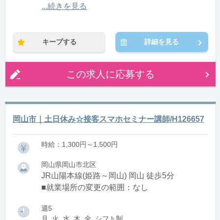
12:00〜21:00(休憩1:00)
...続きを見る
※残業：0〜10時間程度/月
キープする
詳細を見る
この求人に応募する
岡山市｜土日休み☆接客スマホセミナー講師/H126657
時給：1,300円～1,500円
岡山県岡山市北区
JR山陽本線(姫路～岡山) 岡山 徒歩5分
■就業場所の変更の範囲：なし
週5
月, 火, 水, 木, 金, シフト制