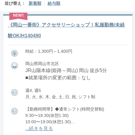
並び替え：
新着順
給与順
《岡山一番街》アクセサリーショップ！私服勤務/未経
験OK/H140490
時給：1,300円～1,400円
岡山県岡山市北区
JR山陽本線(姫路～岡山) 岡山 徒歩5分
■就業場所の変更の範囲：なし
週4, 週5
月, 火, 水, 木, 金, 土, 日, 祝, シフト制
【勤務時間帯】◆通常シフト(時間交替制)
9:30〜18:30(休憩1:30)
10:00〜19:00(休憩1:30)
11:30〜20:30(休憩1:30)
...続きを見る