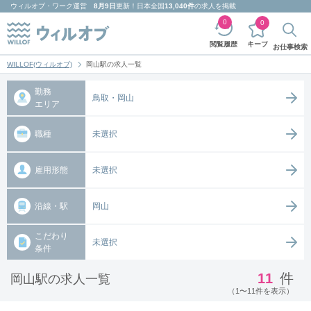
ウィルオブ・ワーク
運営
8月9日
更新！日本全国
13,040件
の求人を掲載
0
0
キープ
閲覧履歴
お仕事検索
WILLOF(ウィルオブ)
岡山駅の求人一覧
勤務
鳥取・岡山
エリア
職種
未選択
雇用形態
未選択
沿線・駅
岡山
こだわり
未選択
条件
11
件
岡山駅の求人一覧
（1〜11件を表示）