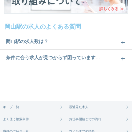
岡山駅の求人のよくある質問
岡山駅の求人数は？
岡山駅の求人数は11件です。どのような求人がある
条件に合う求人が見つからず困っています…
かぜひチェックしてみてください。
ご希望の条件に合うよう、ご紹介させていただく勤
求人は
から
コチラ
務先の会社と、条件の交渉や相談をさせていただき
ます。まずは気軽にご登録ください。
無料相談の登録は
から
コチラ
キープ一覧
最近見た求人
よく使う検索条件
お仕事開始までの流れ
職種のご紹介一覧
ウィルオブの特長