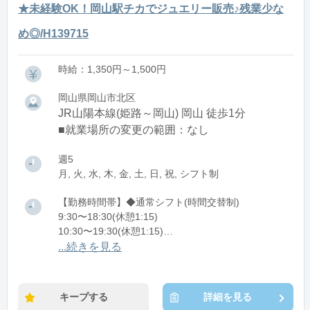
★未経験OK！岡山駅チカでジュエリー販売♪残業少な
め◎/H139715
時給：1,350円～1,500円
岡山県岡山市北区
JR山陽本線(姫路～岡山) 岡山 徒歩1分
■就業場所の変更の範囲：なし
週5
月, 火, 水, 木, 金, 土, 日, 祝, シフト制
【勤務時間帯】◆通常シフト(時間交替制)
9:30〜18:30(休憩1:15)
10:30〜19:30(休憩1:15)
11:30〜20:30(休憩1:15)
...続きを見る
※残業：5〜10時間程度/月
キープする
詳細を見る