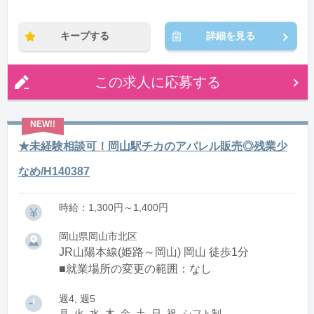
※残業：5〜10時間程度/月
キープする
詳細を見る
この求人に応募する
★未経験相談可！岡山駅チカのアパレル販売◎残業少
なめ/H140387
時給：1,300円～1,400円
岡山県岡山市北区
JR山陽本線(姫路～岡山) 岡山 徒歩1分
■就業場所の変更の範囲：なし
週4, 週5
月, 火, 水, 木, 金, 土, 日, 祝, シフト制