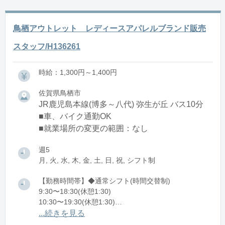
鳥栖アウトレット レディースアパレルブランド販売
スタッフ/H136261
時給：1,300円～1,400円
佐賀県鳥栖市
JR鹿児島本線(博多～八代) 弥生が丘 バス10分
■車、バイク通勤OK
■就業場所の変更の範囲：なし
週5
月, 火, 水, 木, 金, 土, 日, 祝, シフト制
【勤務時間帯】◆通常シフト(時間交替制)
9:30〜18:30(休憩1:30)
10:30〜19:30(休憩1:30)
11:30〜20:30(休憩1:30)
...続きを見る