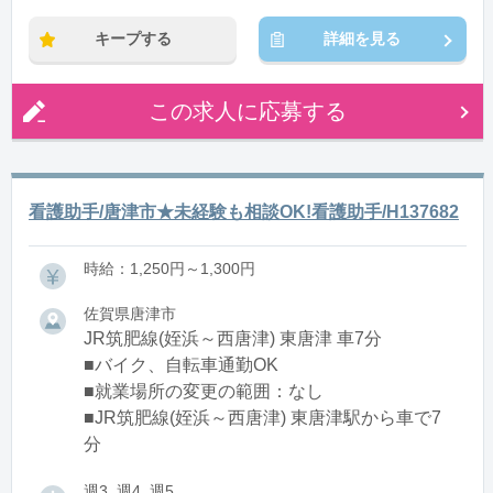
※残業：20〜40時間程度/月
キープする
詳細を見る
この求人に応募する
看護助手/唐津市★未経験も相談OK!看護助手/H137682
時給：1,250円～1,300円
佐賀県唐津市
JR筑肥線(姪浜～西唐津) 東唐津 車7分
■バイク、自転車通勤OK
■就業場所の変更の範囲：なし
■JR筑肥線(姪浜～西唐津) 東唐津駅から車で7
分
週3, 週4, 週5