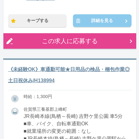
※残業：0〜10時間程度/月
キープする
詳細を見る
この求人に応募する
《未経験OK》車通勤可能★日用品の検品・梱包作業◎
土日祝休み/H138994
時給：1,300円
佐賀県三養基郡上峰町
JR長崎本線(鳥栖～長崎) 吉野ケ里公園 車5分
■車、バイク、自転車通勤OK
■就業場所の変更の範囲：なし
■JR長崎本線(鳥栖～長崎) 吉野ケ里公園駅から