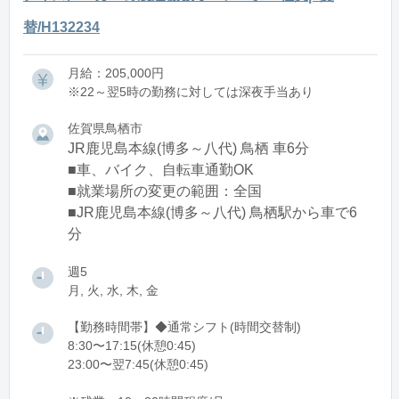
替/H132234
月給：205,000円
※22～翌5時の勤務に対しては深夜手当あり
佐賀県鳥栖市
JR鹿児島本線(博多～八代) 鳥栖 車6分
■車、バイク、自転車通勤OK
■就業場所の変更の範囲：全国
■JR鹿児島本線(博多～八代) 鳥栖駅から車で6
分
週5
月, 火, 水, 木, 金
【勤務時間帯】◆通常シフト(時間交替制)
8:30〜17:15(休憩0:45)
23:00〜翌7:45(休憩0:45)