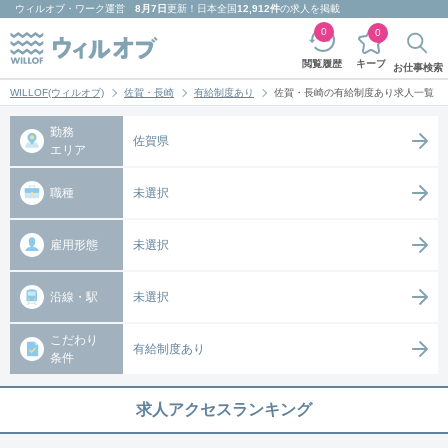
ウィルオブ・ワーク
運営
8月7日
更新！日本全国
12,912件
の求人を掲載
0
0
キープ
閲覧履歴
お仕事検索
WILLOF(ウィルオブ)
佐賀・長崎
有給制度あり
佐賀・長崎の有給制度あり求人一覧
勤務
佐賀県
エリア
職種
未選択
雇用形態
未選択
沿線・駅
未選択
こだわり
有給制度あり
条件
求人アクセスランキング