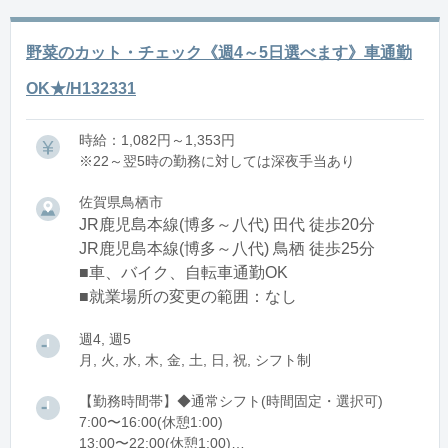
野菜のカット・チェック《週4～5日選べます》車通勤
OK★/H132331
時給：1,082円～1,353円
※22～翌5時の勤務に対しては深夜手当あり
佐賀県鳥栖市
JR鹿児島本線(博多～八代) 田代 徒歩20分
JR鹿児島本線(博多～八代) 鳥栖 徒歩25分
■車、バイク、自転車通勤OK
■就業場所の変更の範囲：なし
週4, 週5
月, 火, 水, 木, 金, 土, 日, 祝, シフト制
【勤務時間帯】◆通常シフト(時間固定・選択可)
7:00〜16:00(休憩1:00)
13:00〜22:00(休憩1:00)