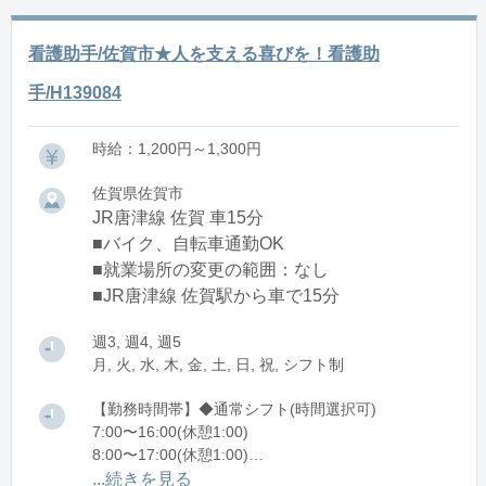
看護助手/佐賀市★人を支える喜びを！看護助
手/H139084
時給：1,200円～1,300円
佐賀県佐賀市
JR唐津線 佐賀 車15分
■バイク、自転車通勤OK
■就業場所の変更の範囲：なし
■JR唐津線 佐賀駅から車で15分
週3, 週4, 週5
月, 火, 水, 木, 金, 土, 日, 祝, シフト制
【勤務時間帯】◆通常シフト(時間選択可)
7:00〜16:00(休憩1:00)
8:00〜17:00(休憩1:00)
12:00〜21:00(休憩1:00)
...続きを見る