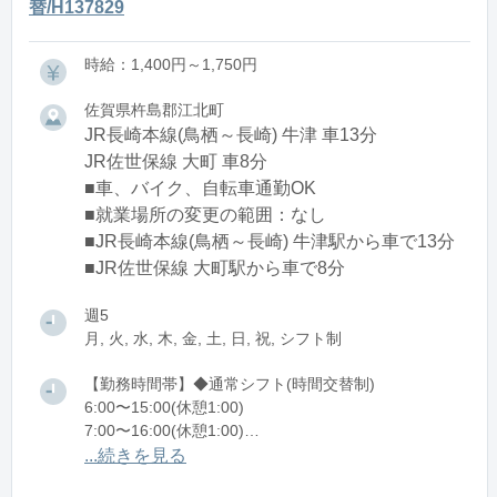
替/H137829
時給：1,400円～1,750円
佐賀県杵島郡江北町
JR長崎本線(鳥栖～長崎) 牛津 車13分
JR佐世保線 大町 車8分
■車、バイク、自転車通勤OK
■就業場所の変更の範囲：なし
■JR長崎本線(鳥栖～長崎) 牛津駅から車で13分
■JR佐世保線 大町駅から車で8分
週5
月, 火, 水, 木, 金, 土, 日, 祝, シフト制
【勤務時間帯】◆通常シフト(時間交替制)
6:00〜15:00(休憩1:00)
7:00〜16:00(休憩1:00)
12:00〜21:00(休憩1:00)
...続きを見る
13:00〜22:00(休憩1:00)