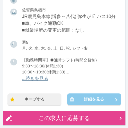
佐賀県鳥栖市
JR鹿児島本線(博多～八代) 弥生が丘 バス10分
■車、バイク通勤OK
■就業場所の変更の範囲：なし
週5
月, 火, 水, 木, 金, 土, 日, 祝, シフト制
【勤務時間帯】◆通常シフト(時間交替制)
9:30〜18:30(休憩1:30)
10:30〜19:30(休憩1:30)
11:30〜20:30(休憩1:30)
...続きを見る
※残業：5〜10時間程度/月
キープする
詳細を見る
この求人に応募する