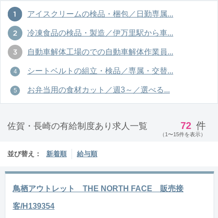
アイスクリームの検品・梱包／日勤専属...
冷凍食品の検品・製造／伊万里駅から車...
自動車解体工場のでの自動車解体作業員...
シートベルトの組立・検品／専属・交替...
お弁当用の食材カット／週3～／選べる...
72
件
佐賀・長崎の有給制度あり求人一覧
（1〜15件を表示）
並び替え：
新着順
給与順
鳥栖アウトレット THE NORTH FACE 販売接
客/H139354