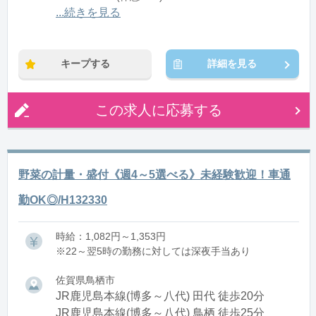
21:00〜翌6:00(休憩1:00)
...続きを見る
※残業：10〜20時間程度/月
キープする
詳細を見る
この求人に応募する
野菜の計量・盛付《週4～5選べる》未経験歓迎！車通
勤OK◎/H132330
時給：1,082円～1,353円
※22～翌5時の勤務に対しては深夜手当あり
佐賀県鳥栖市
JR鹿児島本線(博多～八代) 田代 徒歩20分
JR鹿児島本線(博多～八代) 鳥栖 徒歩25分