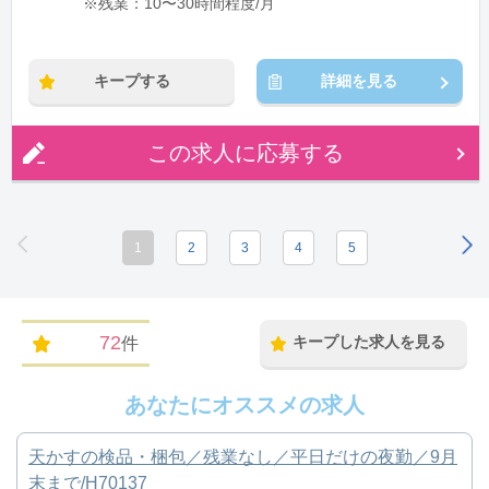
※残業：10〜30時間程度/月
キープする
詳細を見る
この求人に応募する
1
2
3
4
5
72
キープした求人を見る
件
あなたにオススメの求人
天かすの検品・梱包／残業なし／平日だけの夜勤／9月
末まで/H70137