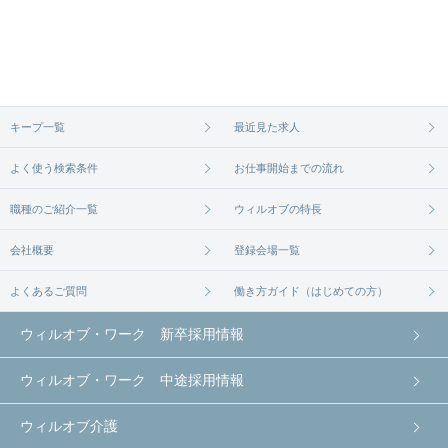
ご希望の条件に合うよう、ご紹介させていただく勤
い。
務先の会社と、条件の交渉や相談をさせていただき
求人は
から
コチラ
ます。まずは気軽にご登録ください。
無料相談の登録は
から
コチラ
キープ一覧
最近見た求人
よく使う検索条件
お仕事開始までの流れ
職種のご紹介一覧
ウィルオブの特長
会社概要
登録会場一覧
よくあるご質問
働き方ガイド（はじめての方）
ウィルオブ・ワーク 新卒採用情報
ウィルオブ・ワーク 中途採用情報
ウィルオブ介護