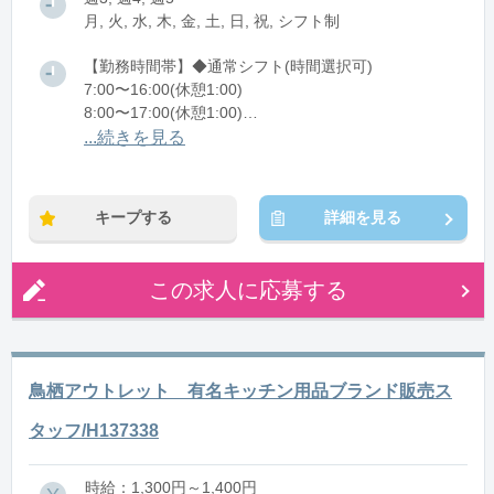
月, 火, 水, 木, 金, 土, 日, 祝, シフト制
【勤務時間帯】◆通常シフト(時間選択可)
7:00〜16:00(休憩1:00)
8:00〜17:00(休憩1:00)
12:00〜21:00(休憩1:00)
...続きを見る
※残業：0〜10時間程度/月
キープする
詳細を見る
この求人に応募する
鳥栖アウトレット 有名キッチン用品ブランド販売ス
タッフ/H137338
時給：1,300円～1,400円