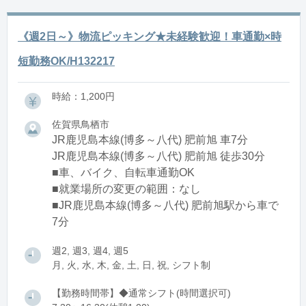
《週2日～》物流ピッキング★未経験歓迎！車通勤×時
短勤務OK/H132217
時給：1,200円
佐賀県鳥栖市
JR鹿児島本線(博多～八代) 肥前旭 車7分
JR鹿児島本線(博多～八代) 肥前旭 徒歩30分
■車、バイク、自転車通勤OK
■就業場所の変更の範囲：なし
■JR鹿児島本線(博多～八代) 肥前旭駅から車で
7分
週2, 週3, 週4, 週5
月, 火, 水, 木, 金, 土, 日, 祝, シフト制
【勤務時間帯】◆通常シフト(時間選択可)