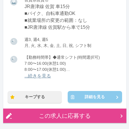
佐賀県佐賀市
JR唐津線 佐賀 車15分
■バイク、自転車通勤OK
■就業場所の変更の範囲：なし
■JR唐津線 佐賀駅から車で15分
週3, 週4, 週5
月, 火, 水, 木, 金, 土, 日, 祝, シフト制
【勤務時間帯】◆通常シフト(時間選択可)
7:00〜16:00(休憩1:00)
8:00〜17:00(休憩1:00)
12:00〜21:00(休憩1:00)
...続きを見る
※残業：0〜10時間程度/月
キープする
詳細を見る
この求人に応募する