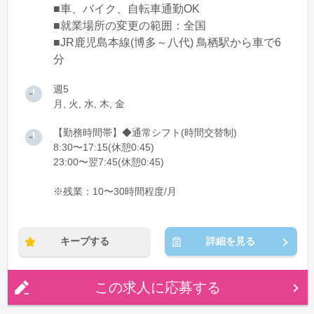
■車、バイク、自転車通勤OK
■就業場所の変更の範囲：全国
■JR鹿児島本線(博多～八代) 鳥栖駅から車で6
分
週5
月, 火, 水, 木, 金
【勤務時間帯】◆通常シフト(時間交替制)
8:30〜17:15(休憩0:45)
23:00〜翌7:45(休憩0:45)
※残業：10〜30時間程度/月
キープする
詳細を見る
この求人に応募する