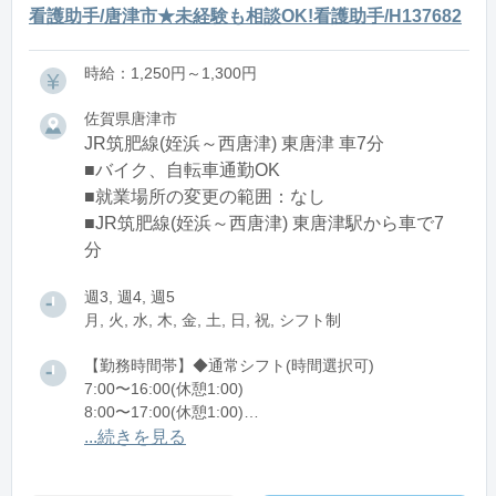
看護助手/唐津市★未経験も相談OK!看護助手/H137682
時給：1,250円～1,300円
佐賀県唐津市
JR筑肥線(姪浜～西唐津) 東唐津 車7分
■バイク、自転車通勤OK
■就業場所の変更の範囲：なし
■JR筑肥線(姪浜～西唐津) 東唐津駅から車で7
分
週3, 週4, 週5
月, 火, 水, 木, 金, 土, 日, 祝, シフト制
【勤務時間帯】◆通常シフト(時間選択可)
7:00〜16:00(休憩1:00)
8:00〜17:00(休憩1:00)
12:00〜21:00(休憩1:00)
...続きを見る
※残業：0〜10時間程度/月