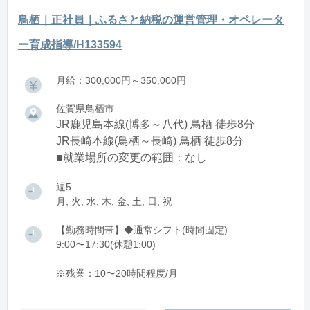
鳥栖｜正社員｜ふるさと納税の運営管理・オペレータ
ー育成指導/H133594
月給：300,000円～350,000円
佐賀県鳥栖市
JR鹿児島本線(博多～八代) 鳥栖 徒歩8分
JR長崎本線(鳥栖～長崎) 鳥栖 徒歩8分
■就業場所の変更の範囲：なし
週5
月, 火, 水, 木, 金, 土, 日, 祝
【勤務時間帯】◆通常シフト(時間固定)
9:00〜17:30(休憩1:00)
※残業：10〜20時間程度/月