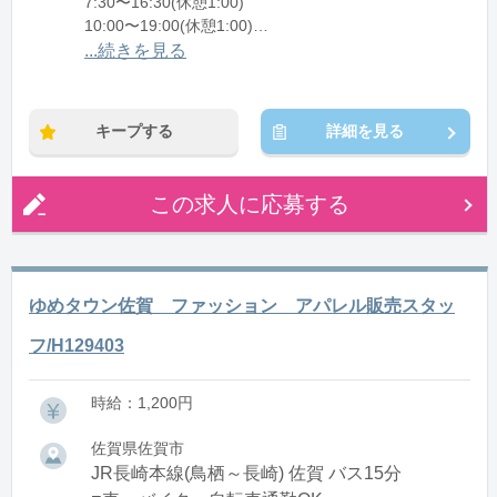
7:30〜16:30(休憩1:00)
10:00〜19:00(休憩1:00)
11:00〜20:00(休憩1:00)
...続きを見る
13:00〜17:00(休憩0:00)
14:00〜18:00(休憩0:00)
キープする
詳細を見る
※残業：0〜20時間程度/月
※時短：扶養内勤務OK
この求人に応募する
ゆめタウン佐賀 ファッション アパレル販売スタッ
フ/H129403
時給：1,200円
佐賀県佐賀市
JR長崎本線(鳥栖～長崎) 佐賀 バス15分