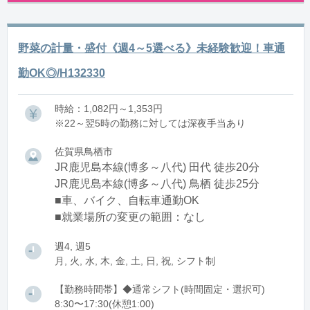
野菜の計量・盛付《週4～5選べる》未経験歓迎！車通
勤OK◎/H132330
時給：1,082円～1,353円
※22～翌5時の勤務に対しては深夜手当あり
佐賀県鳥栖市
JR鹿児島本線(博多～八代) 田代 徒歩20分
JR鹿児島本線(博多～八代) 鳥栖 徒歩25分
■車、バイク、自転車通勤OK
■就業場所の変更の範囲：なし
週4, 週5
月, 火, 水, 木, 金, 土, 日, 祝, シフト制
【勤務時間帯】◆通常シフト(時間固定・選択可)
8:30〜17:30(休憩1:00)