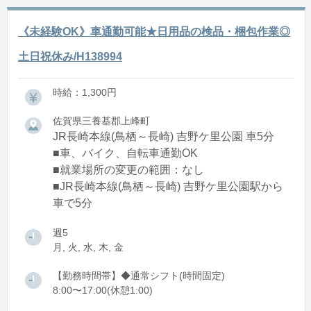
《未経験OK》車通勤可能★日用品の検品・梱包作業◎
土日祝休み/H138994
時給：1,300円
佐賀県三養基郡上峰町
JR長崎本線(鳥栖～長崎) 吉野ケ里公園 車5分
■車、バイク、自転車通勤OK
■就業場所の変更の範囲：なし
■JR長崎本線(鳥栖～長崎) 吉野ケ里公園駅から
車で5分
週5
月, 火, 水, 木, 金
【勤務時間帯】◆通常シフト(時間固定)
8:00〜17:00(休憩1:00)