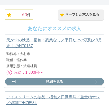
60
キープした求人を見る
件
あなたにオススメの求人
天かすの検品・梱包／残業なし／平日だけの夜勤／9月
末まで/H70137
勤務地：大村市
職種：軽作業
雇用形態：派遣社員
時給：1,300円〜
詳細を見る
アイスクリームの検品・梱包／日勤専属／重量物ナシ
／短期可/H76534