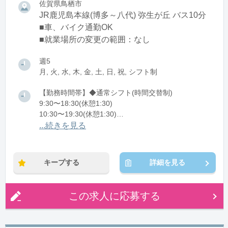
佐賀県鳥栖市
JR鹿児島本線(博多～八代) 弥生が丘 バス10分
■車、バイク通勤OK
■就業場所の変更の範囲：なし
週5
月, 火, 水, 木, 金, 土, 日, 祝, シフト制
【勤務時間帯】◆通常シフト(時間交替制)
9:30〜18:30(休憩1:30)
10:30〜19:30(休憩1:30)
11:30〜20:30(休憩1:30)
...続きを見る
※残業：5〜10時間程度/月
キープする
詳細を見る
この求人に応募する