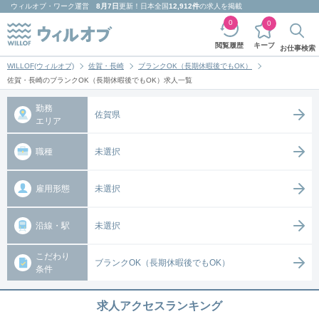
ウィルオブ・ワーク
運営
8月7日
更新！日本全国
12,912件
の求人を掲載
0
0
キープ
閲覧履歴
お仕事検索
WILLOF(ウィルオブ)
佐賀・長崎
ブランクOK（長期休暇後でもOK）
佐賀・長崎のブランクOK（長期休暇後でもOK）求人一覧
勤務
佐賀県
エリア
職種
未選択
雇用形態
未選択
沿線・駅
未選択
こだわり
ブランクOK（長期休暇後でもOK）
条件
求人アクセスランキング