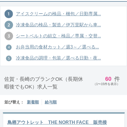
アイスクリームの検品・梱包／日勤専属...
冷凍食品の検品・製造／伊万里駅から車...
シートベルトの組立・検品／専属・交替...
お弁当用の食材カット／週3～／選べる...
冷凍食品の調理・包装／選べる日勤・夜...
60
件
佐賀・長崎のブランクOK（長期休
（1〜15件を表示）
暇後でもOK）求人一覧
並び替え：
新着順
給与順
鳥栖アウトレット THE NORTH FACE 販売接