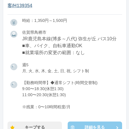
客/H139354
時給：1,350円～1,500円
佐賀県鳥栖市
JR鹿児島本線(博多～八代) 弥生が丘 バス10分
■車、バイク、自転車通勤OK
■就業場所の変更の範囲：なし
週5
月, 火, 水, 木, 金, 土, 日, 祝, シフト制
【勤務時間帯】◆通常シフト(時間交替制)
9:00〜18:30(休憩1:30)
11:00〜20:30(休憩1:30)
※残業：0〜10時間程度/月
キープする
詳細を見る