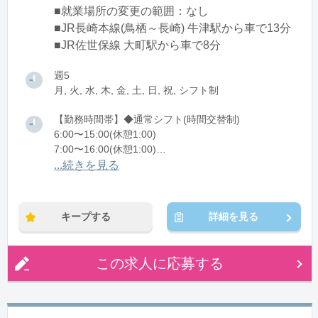
■就業場所の変更の範囲：なし
■JR長崎本線(鳥栖～長崎) 牛津駅から車で13分
■JR佐世保線 大町駅から車で8分
週5
月, 火, 水, 木, 金, 土, 日, 祝, シフト制
【勤務時間帯】◆通常シフト(時間交替制)
6:00〜15:00(休憩1:00)
7:00〜16:00(休憩1:00)
12:00〜21:00(休憩1:00)
...続きを見る
13:00〜22:00(休憩1:00)
※残業：20〜40時間程度/月
キープする
詳細を見る
この求人に応募する