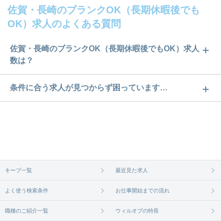
佐賀・長崎のブランクOK（長期休暇後でも
OK）求人のよくある質問
佐賀・長崎のブランクOK（長期休暇後でもOK）求人
数は？
佐賀・長崎のブランクOK（長期休暇後でもOK）求
条件に合う求人が見つからず困っています…
人数は60件です。どのような求人があるかぜひチェ
ご希望の条件に合うよう、ご紹介させていただく勤
ックしてみてください。
務先の会社と、条件の交渉や相談をさせていただき
求人は
から
コチラ
ます。まずは気軽にご登録ください。
無料相談の登録は
から
コチラ
キープ一覧
最近見た求人
よく使う検索条件
お仕事開始までの流れ
職種のご紹介一覧
ウィルオブの特長