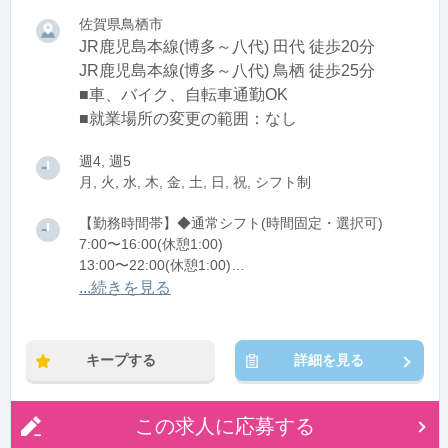
佐賀県鳥栖市
JR鹿児島本線(博多～八代) 田代 徒歩20分
JR鹿児島本線(博多～八代) 鳥栖 徒歩25分
■車、バイク、自転車通勤OK
■就業場所の変更の範囲：なし
週4, 週5
月, 火, 水, 木, 金, 土, 日, 祝, シフト制
【勤務時間帯】◆通常シフト(時間固定・選択可)
7:00〜16:00(休憩1:00)
13:00〜22:00(休憩1:00)
21:00〜翌6:00(休憩1:00)
...続きを見る
※残業：10〜20時間程度/月
キープする
詳細を見る
この求人に応募する