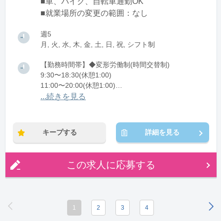
■車、バイク、自転車通勤OK
■就業場所の変更の範囲：なし
週5
月, 火, 水, 木, 金, 土, 日, 祝, シフト制
【勤務時間帯】◆変形労働制(時間交替制)
9:30〜18:30(休憩1:00)
11:00〜20:00(休憩1:00)
12:30〜21:30(休憩1:00)
...続きを見る
※残業：5時間程度/月
キープする
詳細を見る
この求人に応募する
1
2
3
4