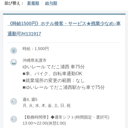
並び替え：
新着順
給与順
《時給1500円》ホテル接客・サービス★残業少なめ♪車
通勤可/H131917
時給：1,500円
沖縄県名護市
ゆいレール てだこ浦西 車75分
■車、バイク、自転車通勤OK
■就業場所の変更の範囲：なし
■ゆいレール てだこ浦西駅から車で75分
週4, 週5
月, 火, 水, 木, 金, 土, 日, 祝
【勤務時間帯】◆通常シフト(時間固定・選択可)
13:00〜22:00(休憩1:00)