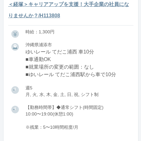
＜経塚＞キャリアアップを支援！大手企業の社員にな
りませんか？/H113808
時給：1,300円
沖縄県浦添市
ゆいレール てだこ浦西 車10分
■車通勤OK
■就業場所の変更の範囲：なし
■ゆいレール てだこ浦西駅から車で10分
週5
月, 火, 水, 木, 金, 土, 日, 祝, シフト制
【勤務時間帯】◆通常シフト(時間固定)
10:00〜19:00(休憩1:00)
※残業：5〜10時間程度/月