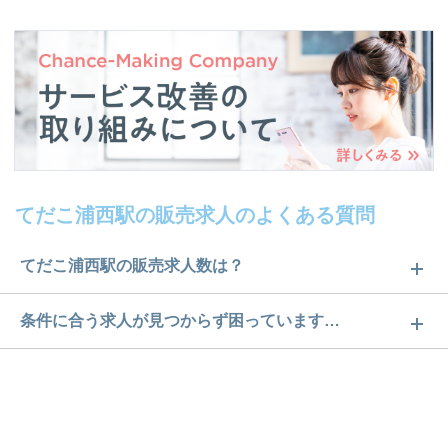
てだこ浦西駅の販売求人のよくある質問
てだこ浦西駅の販売求人数は？
てだこ浦西駅の販売求人数は12件です。どのような
条件に合う求人が見つからず困っています…
求人があるかぜひチェックしてみてください。
ご希望の条件に合うよう、ご紹介させていただく勤
求人は
から
コチラ
務先の会社と、条件の交渉や相談をさせていただき
ます。まずは気軽にご登録ください。