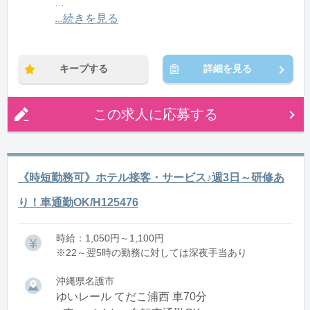
※残業：0〜5時間程度/月
...続きを見る
※時短：6時間勤務可能（16:00～22:00）
キープする
詳細を見る
この求人に応募する
《時短勤務可》ホテル接客・サービス♪週3日～研修あ
り！車通勤OK/H125476
時給：1,050円～1,100円
※22～翌5時の勤務に対しては深夜手当あり
沖縄県名護市
ゆいレール てだこ浦西 車70分