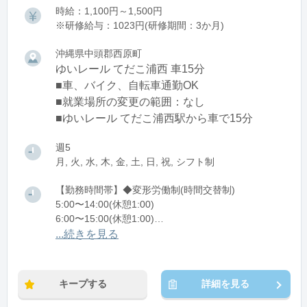
時給：1,100円～1,500円
※研修給与：1023円(研修期間：3か月)
沖縄県中頭郡西原町
ゆいレール てだこ浦西 車15分
■車、バイク、自転車通勤OK
■就業場所の変更の範囲：なし
■ゆいレール てだこ浦西駅から車で15分
週5
月, 火, 水, 木, 金, 土, 日, 祝, シフト制
【勤務時間帯】◆変形労働制(時間交替制)
5:00〜14:00(休憩1:00)
6:00〜15:00(休憩1:00)
7:00〜16:00(休憩1:00)
...続きを見る
8:00〜17:00(休憩1:00)
10:00〜19:00(休憩1:00)
キープする
詳細を見る
※残業：0〜5時間程度/月