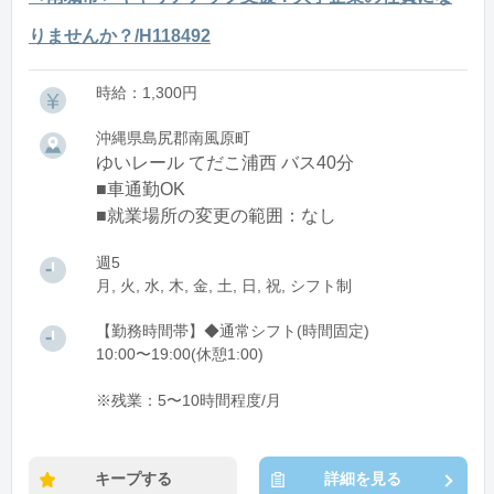
りませんか？/H118492
時給：1,300円
沖縄県島尻郡南風原町
ゆいレール てだこ浦西 バス40分
■車通勤OK
■就業場所の変更の範囲：なし
週5
月, 火, 水, 木, 金, 土, 日, 祝, シフト制
【勤務時間帯】◆通常シフト(時間固定)
10:00〜19:00(休憩1:00)
※残業：5〜10時間程度/月
キープする
詳細を見る