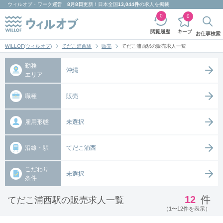
ウィルオブ・ワーク
運営
8月8日
更新！日本全国
13,044件
の求人を掲載
0
0
キープ
閲覧履歴
お仕事検索
WILLOF(ウィルオブ)
てだこ浦西駅
販売
てだこ浦西駅の販売求人一覧
勤務
沖縄
エリア
職種
販売
雇用形態
未選択
沿線・駅
てだこ浦西
こだわり
未選択
条件
12
件
てだこ浦西駅の販売求人一覧
（1〜12件を表示）