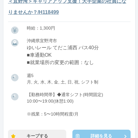
＜宜野湾＞キャリアアップ支援！大手企業の社員にな
りませんか？/H118499
時給：1,300円
沖縄県宜野湾市
ゆいレール てだこ浦西 バス40分
■車通勤OK
■就業場所の変更の範囲：なし
週5
月, 火, 水, 木, 金, 土, 日, 祝, シフト制
【勤務時間帯】◆通常シフト(時間固定)
10:00〜19:00(休憩1:00)
※残業：5〜10時間程度/月
キープする
詳細を見る