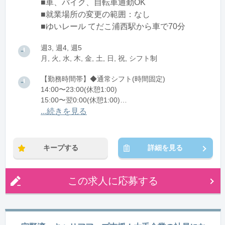
■車、バイク、自転車通勤OK
■就業場所の変更の範囲：なし
■ゆいレール てだこ浦西駅から車で70分
週3, 週4, 週5
月, 火, 水, 木, 金, 土, 日, 祝, シフト制
【勤務時間帯】◆通常シフト(時間固定)
14:00〜23:00(休憩1:00)
15:00〜翌0:00(休憩1:00)
...続きを見る
※残業：0〜5時間程度/月
※時短：6時間勤務可能
キープする
詳細を見る
この求人に応募する