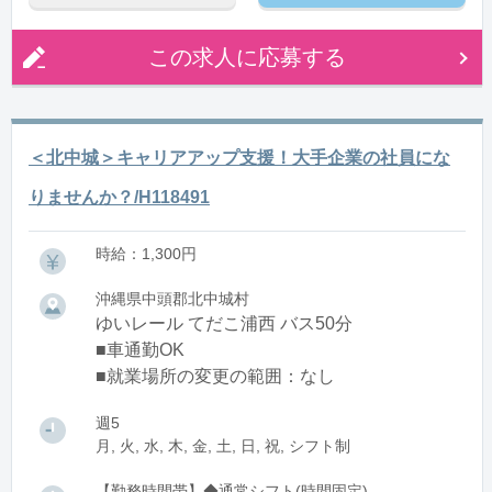
この求人に応募する
＜北中城＞キャリアアップ支援！大手企業の社員にな
りませんか？/H118491
時給：1,300円
沖縄県中頭郡北中城村
ゆいレール てだこ浦西 バス50分
■車通勤OK
■就業場所の変更の範囲：なし
週5
月, 火, 水, 木, 金, 土, 日, 祝, シフト制
【勤務時間帯】◆通常シフト(時間固定)