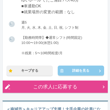
ゆいレール てだこ浦西 バス40分
■車通勤OK
■就業場所の変更の範囲：なし
週5
月, 火, 水, 木, 金, 土, 日, 祝, シフト制
【勤務時間帯】◆通常シフト(時間固定)
10:00〜19:00(休憩1:00)
※残業：5〜10時間程度/月
キープする
詳細を見る
この求人に応募する
＜南城市＞キャリアアップ支援！大手企業の社員にな