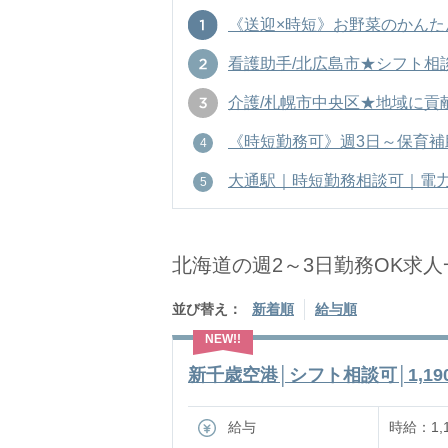
《送迎×時短》お野菜のかんたんピッ
看護助手/北広島市★シフト相談OK
介護/札幌市中央区★地域に貢献！
《時短勤務可》週3日～保育補助♪西
大通駅｜時短勤務相談可｜電力カス
北海道の週2～3日勤務OK求人
並び替え：
新着順
給与順
新千歳空港│シフト相談可│1,190
給与
時給：1,1