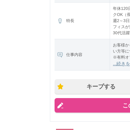
※残業：
年休120
クOK（長
特長
週2～3日
フィスが禁
30代活
お客様か
い方等に
仕事内容
※有料オ
※在宅勤
...続き
キープする
こ