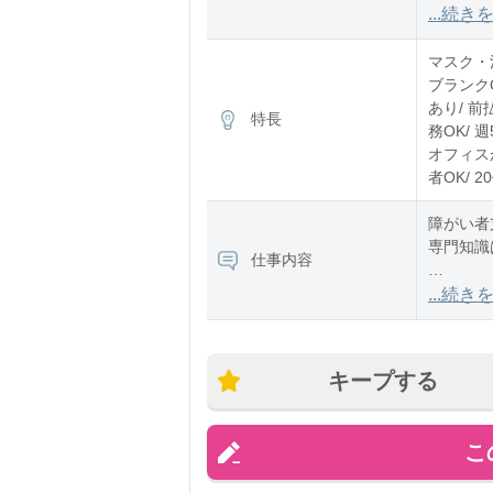
12:00〜2
...続き
※残業：
マスク・消
ブランク
あり/ 前
特長
務OK/ 
オフィスが
者OK/ 
障がい者
専門知識
仕事内容
《具体的
...続き
＊利用者
＊利用者
＊薬の管
キープする
＊お掃除
＊買い物
＊簡単な
こ