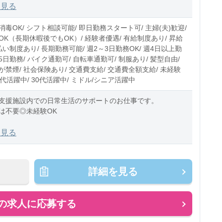
1:00(休憩1:00)
を見る
0〜10時間程度/月
毒OK/ シフト相談可能/ 即日勤務スタート可/ 主婦(夫)歓迎/
OK（長期休暇後でもOK）/ 経験者優遇/ 有給制度あり/ 昇給
払い制度あり/ 長期勤務可能/ 週2～3日勤務OK/ 週4日以上勤
週5日勤務/ バイク通勤可/ 自転車通勤可/ 制服あり/ 髪型自由/
禁煙/ 社会保険あり/ 交通費支給/ 交通費全額支給/ 未経験
20代活躍中/ 30代活躍中/ ミドル/シニア活躍中
支援施設内での日常生活のサポートのお仕事です。
は不要◎未経験OK
には》
を見る
さんとの日常会話
さんとのお散歩
理
詳細を見る
の同行
デ
の求人に応募する