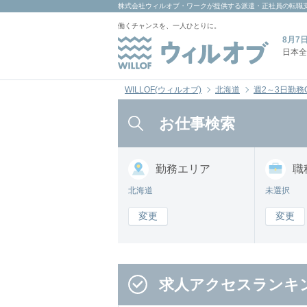
株式会社ウィルオブ・ワーク
が提供する派遣・正社員の転職
働くチャンスを、一人ひとりに。
8月7
日本全
WILLOF(ウィルオブ)
北海道
週2～3日勤務
お仕事検索
勤務
エリア
職
北海道
未選択
変更
変更
求人アクセスランキ