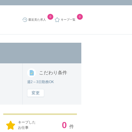
0
0
最近見た求人
キープ一覧
こだわり
条件
週2～3日勤務OK
変更
キープした
0
件
お仕事