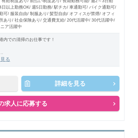
 有給制度あり/ 前払い制度あり/ 長期勤務可能/ 週2～3日勤
週4日以上勤務OK/ 週5日勤務/ 駅チカ/ 車通勤可/ バイク通勤可/
可/ 服装自由/ 制服あり/ 髪型自由/ オフィスが禁煙/ オフィ
あり/ 社会保険あり/ 交通費支給/ 20代活躍中/ 30代活躍中/
シニア活躍中
港内での清掃のお仕事です！
担当として、清掃業務全般お任せいたします。
を見る
綺麗な空港」にも認定されている空港です☆彡
】
詳細を見る
間体制で清掃
の求人に応募する