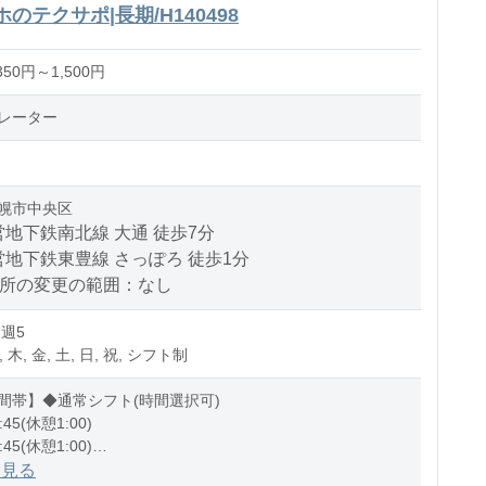
ホのテクサポ|長期/H140498
50円～1,500円
レーター
幌市中央区
地下鉄南北線 大通 徒歩7分
地下鉄東豊線 さっぽろ 徒歩1分
場所の変更の範囲：なし
 週5
, 木, 金, 土, 日, 祝, シフト制
間帯】◆通常シフト(時間選択可)
:45(休憩1:00)
:45(休憩1:00)
0:15(休憩1:00)
を見る