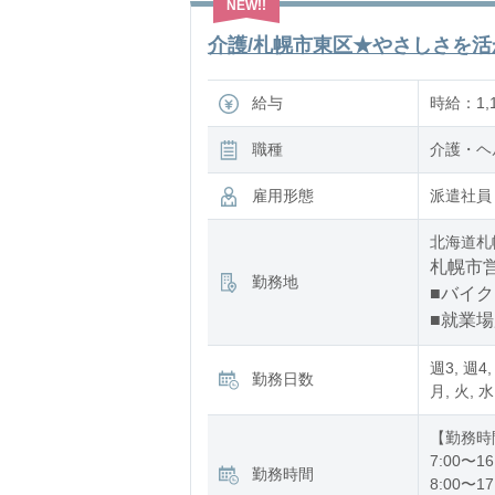
介護/札幌市東区★やさしさを活か
給与
時給：1,
職種
介護・ヘ
雇用形態
派遣社員
北海道札
札幌市営
勤務地
■バイク
■就業
週3, 週4,
勤務日数
月, 火, 水
【勤務時
7:00〜16
勤務時間
8:00〜17