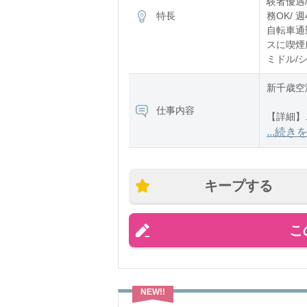
験者優遇/
特長
務OK/ 
自転車通勤
スに喫煙所
ミドル/
新千歳空
仕事内容
【詳細】
国際線の
...続き
「世界一
【シフト
キープする
・24時
こ