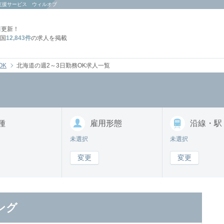
支援サービス ウィルオブ
日
更新！
国
12,843件
の求人を掲載
OK
北海道の週2～3日勤務OK求人一覧
種
雇用形態
沿線・駅
未選択
未選択
変更
変更
ング