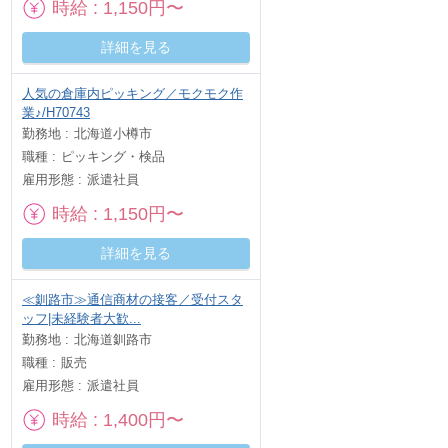
時給
1,150円〜
詳細を見る
人気の倉庫内ピッキング／モクモク作
業♪/H70743
勤務地
北海道小樽市
職種
ピッキング・検品
雇用形態
派遣社員
時給
1,150円〜
詳細を見る
≪釧路市≫通信商材の接客／受付スタ
ッフ|未経験者大歓...
勤務地
北海道釧路市
職種
販売
雇用形態
派遣社員
時給
1,400円〜