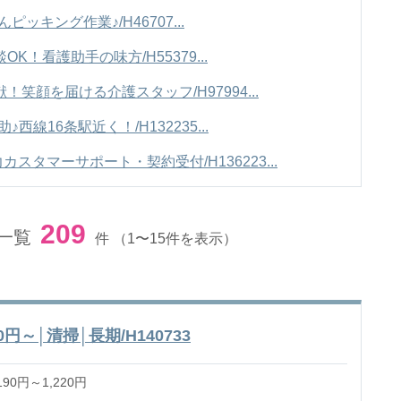
キング作業♪/H46707...
！看護助手の味方/H55379...
笑顔を届ける介護スタッフ/H97994...
線16条駅近く！/H132235...
タマーサポート・契約受付/H136223...
209
一覧
件
（1〜15件を表示）
円～│清掃│長期/H140733
90円～1,220円