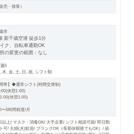
販売・接客）
歳市
線 新千歳空港 徒歩1分
バイク、自転車通勤OK
場所の変更の範囲：なし
 週5
, 木, 金, 土, 日, 祝, シフト制
間帯】◆通常シフト(時間交替制)
:00(休憩1:00)
1:00(休憩1:00)
0〜5時間程度/月
日以上/ マスク・消毒OK/ 大手企業/ シフト相談可能/ 即日勤
可/ 主婦(夫)歓迎/ ブランクOK（長期休暇後でもOK）/ 経