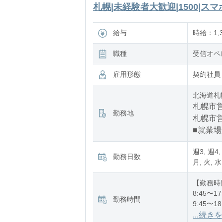
札幌|未経験者大歓迎|1500|スマ
給与
時給：1,3
職種
受信オペ
雇用形態
契約社員
北海道札
札幌市営
勤務地
札幌市営
■就業
週3, 週4,
勤務日数
月, 火, 水
【勤務時
8:45〜17
勤務時間
9:45〜18
11:45〜2
...続き