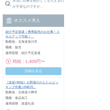
本当に仕事を紹介してもらえるの
か不安なのですが…
オススメ求人
紹介予定派遣｜携帯販売のお仕事！ス
キルアップ可能！...
勤務地
北海道旭川市
職種
販売
雇用形態
紹介予定派遣
時給
1,400円〜
詳細を見る
《送迎×時短》お野菜のかんたんピッ
キング作業♪/H4670...
勤務地
北海道小樽市
職種
食品加工
雇用形態
派遣社員