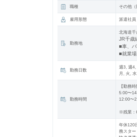
職種
その他（
雇用形態
派遣社員
北海道千
JR千歳
勤務地
■車、
■就業
週3, 週4,
勤務日数
月, 火, 水
【勤務時
5:00〜14
勤務時間
12:00〜2
※残業：
年休120
務スタート