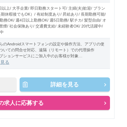
0〜10時間程度/月
日以上/ 大手企業/ 即日勤務スタート可/ 主婦(夫)歓迎/ ブラン
期休暇後でもOK）/ 有給制度あり/ 昇給あり/ 長期勤務可能/
勤務OK/ 週4日以上勤務OK/ 週5日勤務/ 駅チカ/ 髪型自由/ オ
煙/ 社会保険あり/ 交通費支給/ 未経験者OK/ 20代活躍中/
躍中
らのAndroidスマートフォンの設定や操作方法、アプリの使
ついての問合せ対応、遠隔（リモート）での代理操作
プションサービスにご加入中のお客様が対象
務あり（条件
を見る
詳細を見る
の求人に応募する