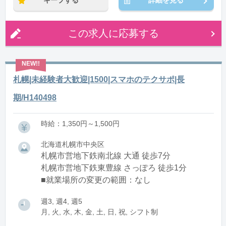
キープする
詳細を見る
この求人に応募する
札幌|未経験者大歓迎|1500|スマホのテクサポ|長
期/H140498
時給：1,350円～1,500円
北海道札幌市中央区
札幌市営地下鉄南北線 大通 徒歩7分
札幌市営地下鉄東豊線 さっぽろ 徒歩1分
■就業場所の変更の範囲：なし
週3, 週4, 週5
月, 火, 水, 木, 金, 土, 日, 祝, シフト制