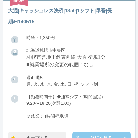
大通|キャッシュレス決済|1350|1シフト|早番|長
期/H140515
時給：1,350円
北海道札幌市中央区
札幌市営地下鉄東西線 大通 徒歩1分
■就業場所の変更の範囲：なし
週4, 週5
月, 火, 水, 木, 金, 土, 日, 祝, シフト制
【勤務時間帯】◆通常シフト(時間固定)
9:20〜18:20(休憩1:00)
※残業：4時間程度/月