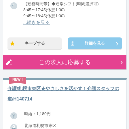
【勤務時間帯】◆通常シフト(時間選択可)
8:45〜17:45(休憩1:00)
9:45〜18:45(休憩1:00)
11:45〜20:15(休憩1:00)
...続きを見る
※残業：0〜10時間程度/月
キープする
詳細を見る
この求人に応募する
介護/札幌市東区★やさしさを活かす！介護スタッフの
道/H140714
時給：1,180円
北海道札幌市東区