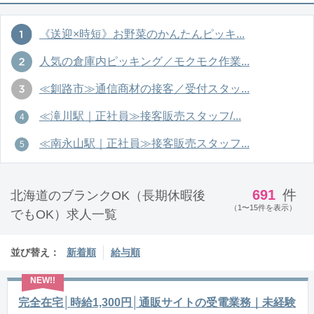
《送迎×時短》お野菜のかんたんピッキ...
人気の倉庫内ピッキング／モクモク作業...
≪釧路市≫通信商材の接客／受付スタッ...
≪滝川駅｜正社員≫接客販売スタッフ/...
≪南永山駅｜正社員≫接客販売スタッフ...
691
件
北海道のブランクOK（長期休暇後
（1〜15件を表示）
でもOK）求人一覧
並び替え：
新着順
給与順
完全在宅│時給1,300円│通販サイトの受電業務｜未経験