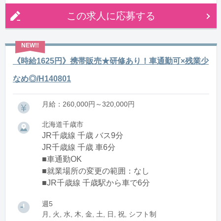
この求人に応募する
《時給1625円》携帯販売★研修あり！車通勤可×残業少
なめ◎/H140801
月給：260,000円～320,000円
北海道千歳市
JR千歳線 千歳 バス9分
JR千歳線 千歳 車6分
■車通勤OK
■就業場所の変更の範囲：なし
■JR千歳線 千歳駅から車で6分
週5
月, 火, 水, 木, 金, 土, 日, 祝, シフト制