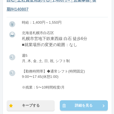
白石│正社員登用あり◎│1,400円～│営業事務│長
期/H140807
時給：1,400円～1,550円
北海道札幌市白石区
札幌市営地下鉄東西線 白石 徒歩6分
■就業場所の変更の範囲：なし
週5
月, 木, 金, 土, 日, 祝, シフト制
【勤務時間帯】◆通常シフト(時間固定)
9:00〜17:45(休憩1:00)
※残業：5〜10時間程度/月
キープする
詳細を見る