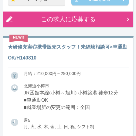
12:00〜21:00(休憩1:00)
13:00〜22:00(休憩1:00)
14:00〜23:00(休憩1:00)
この求人に応募する
15:00〜翌0:00(休憩1:00)
16:00〜翌1:00(休憩1:00)
※残業：5〜10時間程度/月
★研修充実◎携帯販売スタッフ！未経験相談可×車通勤
OK/H140810
月給：210,000円～290,000円
北海道小樽市
JR函館本線(小樽～旭川) 小樽築港 徒歩12分
■車通勤OK
■就業場所の変更の範囲：全国
週5
月, 火, 水, 木, 金, 土, 日, 祝, シフト制