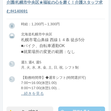
介護/札幌市中央区★福祉の心を磨く！介護スタッフ求
む/H140691
時給：1,200円～1,300円
北海道札幌市中央区
札幌市電山鼻線 西線１４条 徒歩5分
■バイク、自転車通勤OK
■就業場所の変更の範囲：なし
週3, 週4, 週5
月, 火, 水, 木, 金, 土, 日, 祝, シフト制
【勤務時間帯】◆通常シフト(時間選択可)
7:00〜16:00(休憩1:00)
8:00〜17:00(休憩1:00)
12:00〜21:00(休憩1:00)
...続きを見る
※残業：0〜10時間程度/月