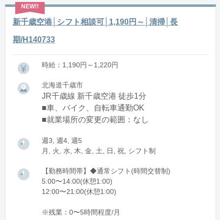
新千歳空港│シフト相談可│1,190円～│清掃│長
期/H140733
時給：1,190円～1,220円
北海道千歳市
JR千歳線 新千歳空港 徒歩1分
■車、バイク、自転車通勤OK
■就業場所の変更の範囲：なし
週3, 週4, 週5
月, 火, 水, 木, 金, 土, 日, 祝, シフト制
【勤務時間帯】◆通常シフト(時間交替制)
5:00〜14:00(休憩1:00)
12:00〜21:00(休憩1:00)
※残業：0〜5時間程度/月