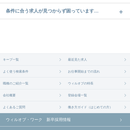
北海道のブランクOK（長期休暇後でもOK）求人数
条件に合う求人が見つからず困っています…
は691件です。どのような求人があるかぜひチェック
ご希望の条件に合うよう、ご紹介させていただく勤
してみてください。
務先の会社と、条件の交渉や相談をさせていただき
求人は
から
コチラ
ます。まずは気軽にご登録ください。
無料相談の登録は
から
コチラ
キープ一覧
最近見た求人
よく使う検索条件
お仕事開始までの流れ
職種のご紹介一覧
ウィルオブの特長
会社概要
登録会場一覧
よくあるご質問
働き方ガイド（はじめての方）
ウィルオブ・ワーク 新卒採用情報