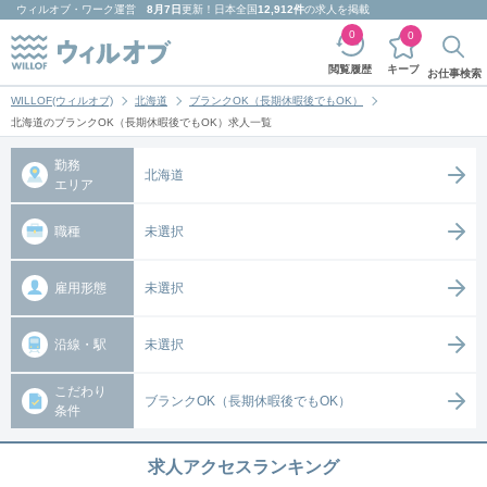
ウィルオブ・ワーク
運営
8月7日
更新！日本全国
12,912件
の求人を掲載
0
0
キープ
閲覧履歴
お仕事検索
WILLOF(ウィルオブ)
北海道
ブランクOK（長期休暇後でもOK）
北海道のブランクOK（長期休暇後でもOK）求人一覧
勤務
北海道
エリア
職種
未選択
雇用形態
未選択
沿線・駅
未選択
こだわり
ブランクOK（長期休暇後でもOK）
条件
求人アクセスランキング