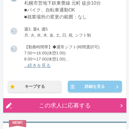
札幌市営地下鉄東豊線 元町 徒歩10分
■バイク、自転車通勤OK
■就業場所の変更の範囲：なし
週3, 週4, 週5
月, 火, 水, 木, 金, 土, 日, 祝, シフト制
【勤務時間帯】◆通常シフト(時間選択可)
7:00〜16:00(休憩1:00)
8:00〜17:00(休憩1:00)
12:00〜21:00(休憩1:00)
...続きを見る
※残業：0〜10時間程度/月
キープする
詳細を見る
この求人に応募する