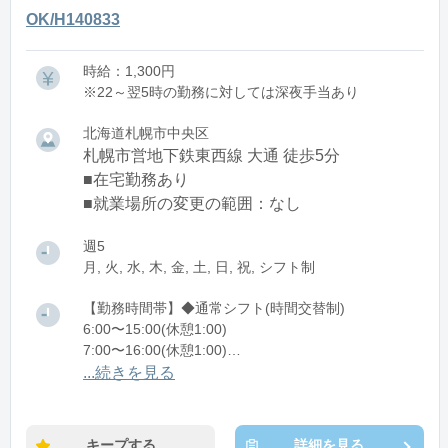
OK/H140833
時給：1,300円
※22～翌5時の勤務に対しては深夜手当あり
北海道札幌市中央区
札幌市営地下鉄東西線 大通 徒歩5分
■在宅勤務あり
■就業場所の変更の範囲：なし
週5
月, 火, 水, 木, 金, 土, 日, 祝, シフト制
【勤務時間帯】◆通常シフト(時間交替制)
6:00〜15:00(休憩1:00)
7:00〜16:00(休憩1:00)
8:00〜17:00(休憩1:00)
...続きを見る
9:00〜18:00(休憩1:00)
10:00〜19:00(休憩1:00)
11:00〜20:00(休憩1:00)
キープする
詳細を見る