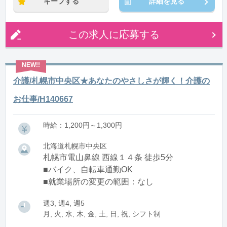
キープする
詳細を見る
この求人に応募する
介護/札幌市中央区★あなたのやさしさが輝く！介護の
お仕事/H140667
時給：1,200円～1,300円
北海道札幌市中央区
札幌市電山鼻線 西線１４条 徒歩5分
■バイク、自転車通勤OK
■就業場所の変更の範囲：なし
週3, 週4, 週5
月, 火, 水, 木, 金, 土, 日, 祝, シフト制