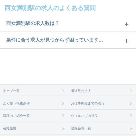
西女満別駅の求人のよくある質問
西女満別駅の求人数は？
西女満別駅の求人数は3件です。どのような求人があ
条件に合う求人が見つからず困っています…
るかぜひチェックしてみてください。
ご希望の条件に合うよう、ご紹介させていただく勤
求人は
から
コチラ
務先の会社と、条件の交渉や相談をさせていただき
ます。まずは気軽にご登録ください。
無料相談の登録は
から
コチラ
キープ一覧
最近見た求人
よく使う検索条件
お仕事開始までの流れ
職種のご紹介一覧
ウィルオブの特長
会社概要
登録会場一覧