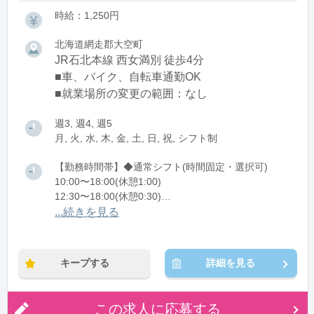
時給：1,250円
北海道網走郡大空町
JR石北本線 西女満別 徒歩4分
■車、バイク、自転車通勤OK
■就業場所の変更の範囲：なし
週3, 週4, 週5
月, 火, 水, 木, 金, 土, 日, 祝, シフト制
【勤務時間帯】◆通常シフト(時間固定・選択可)
10:00〜18:00(休憩1:00)
12:30〜18:00(休憩0:30)
14:00〜18:00(休憩0:00)
...続きを見る
※残業：0〜5時間程度/月
※時短：・週3日や1日3時間勤務ご相談ください！
キープする
詳細を見る
この求人に応募する