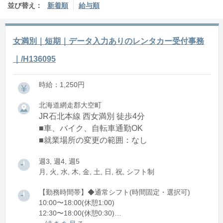
並び替え：
新着順
給与順
女満別｜短期｜データ入力ありのレンタカー受付事務
｜/H136095
時給：1,250円
北海道網走郡大空町
JR石北本線 西女満別 徒歩4分
■車、バイク、自転車通勤OK
■就業場所の変更の範囲：なし
週3, 週4, 週5
月, 火, 水, 木, 金, 土, 日, 祝, シフト制
【勤務時間帯】◆通常シフト(時間固定・選択可)
10:00〜18:00(休憩1:00)
12:30〜18:00(休憩0:30)