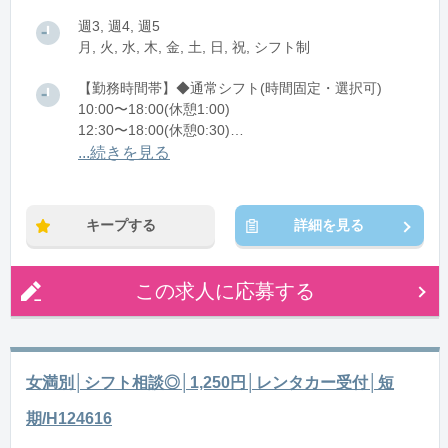
週3, 週4, 週5
月, 火, 水, 木, 金, 土, 日, 祝, シフト制
【勤務時間帯】◆通常シフト(時間固定・選択可)
10:00〜18:00(休憩1:00)
12:30〜18:00(休憩0:30)
14:00〜18:00(休憩0:00)
...続きを見る
※残業：0〜5時間程度/月
※時短：・週3日や1日3時間勤務ご相談ください！
キープする
詳細を見る
この求人に応募する
女満別│シフト相談◎│1,250円│レンタカー受付│短
期/H124616