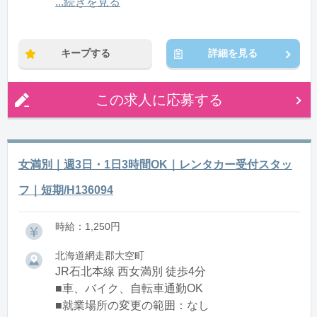
14:00〜18:00(休憩0:00)
...続きを見る
※残業：0〜5時間程度/月
※時短：・週3日や1日3時間勤務ご相談ください！
キープする
詳細を見る
この求人に応募する
女満別｜週3日・1日3時間OK｜レンタカー受付スタッ
フ｜短期/H136094
時給：1,250円
北海道網走郡大空町
JR石北本線 西女満別 徒歩4分
■車、バイク、自転車通勤OK
■就業場所の変更の範囲：なし