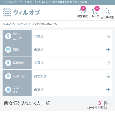
ウィルオブ・ワーク
運営
8月8日
更新！日本全国
13,044件
の求人を掲載
0
0
キープ
閲覧履歴
お仕事検索
WILLOF(ウィルオブ)
西女満別駅の求人一覧
勤務
北海道
エリア
職種
未選択
雇用形態
未選択
沿線・駅
西女満別
こだわり
未選択
条件
3
件
西女満別駅の求人一覧
（1〜3件を表示）