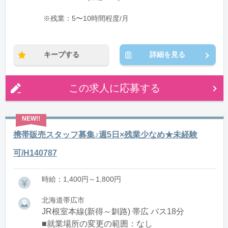
※残業：5〜10時間程度/月
キープする
詳細を見る
この求人に応募する
携帯販売スタッフ募集♪週5日×残業少なめ★未経験
可/H140787
時給：1,400円～1,800円
北海道帯広市
JR根室本線(新得～釧路) 帯広 バス18分
■就業場所の変更の範囲：なし