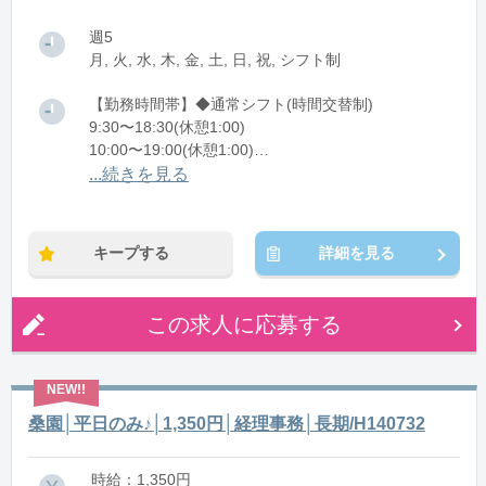
週5
月, 火, 水, 木, 金, 土, 日, 祝, シフト制
【勤務時間帯】◆通常シフト(時間交替制)
9:30〜18:30(休憩1:00)
10:00〜19:00(休憩1:00)
11:00〜20:00(休憩1:00)
...続きを見る
※残業：5〜10時間程度/月
キープする
詳細を見る
この求人に応募する
桑園│平日のみ♪│1,350円│経理事務│長期/H140732
時給：1,350円