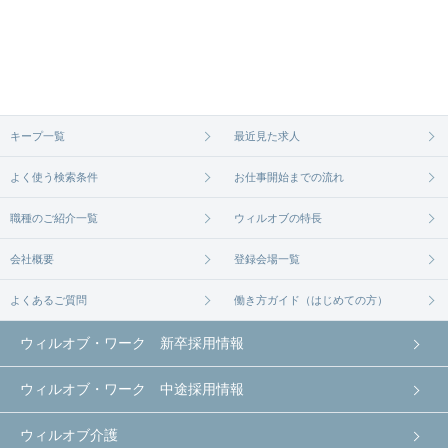
ご希望の条件に合うよう、ご紹介させていただく勤
い。
務先の会社と、条件の交渉や相談をさせていただき
求人は
から
コチラ
ます。まずは気軽にご登録ください。
無料相談の登録は
から
コチラ
キープ一覧
最近見た求人
よく使う検索条件
お仕事開始までの流れ
職種のご紹介一覧
ウィルオブの特長
会社概要
登録会場一覧
よくあるご質問
働き方ガイド（はじめての方）
ウィルオブ・ワーク 新卒採用情報
ウィルオブ・ワーク 中途採用情報
ウィルオブ介護