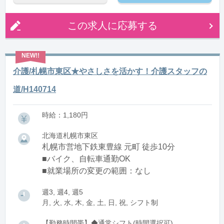
この求人に応募する
介護/札幌市東区★やさしさを活かす！介護スタッフの
道/H140714
時給：1,180円
北海道札幌市東区
札幌市営地下鉄東豊線 元町 徒歩10分
■バイク、自転車通勤OK
■就業場所の変更の範囲：なし
週3, 週4, 週5
月, 火, 水, 木, 金, 土, 日, 祝, シフト制
【勤務時間帯】◆通常シフト(時間選択可)