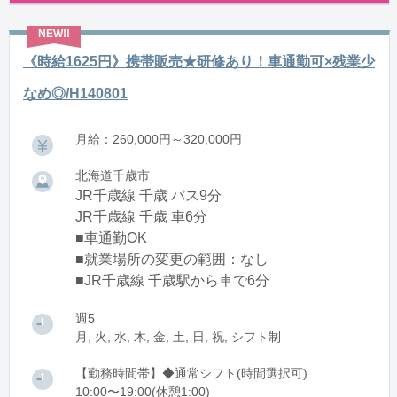
《時給1625円》携帯販売★研修あり！車通勤可×残業少
なめ◎/H140801
月給：260,000円～320,000円
北海道千歳市
JR千歳線 千歳 バス9分
JR千歳線 千歳 車6分
■車通勤OK
■就業場所の変更の範囲：なし
■JR千歳線 千歳駅から車で6分
週5
月, 火, 水, 木, 金, 土, 日, 祝, シフト制
【勤務時間帯】◆通常シフト(時間選択可)
10:00〜19:00(休憩1:00)