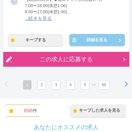
7:00〜16:00(休憩1:00)
8:00〜17:00(休憩1:00)
12:00〜21:00(休憩1:00)
...続きを見る
※残業：0〜10時間程度/月
キープする
詳細を見る
この求人に応募する
...
1
2
3
4
5
60
898
キープした求人を見る
件
あなたにオススメの求人