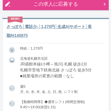
この求人に応募する
さっぽろ│電話少♪│1,270円│生成AIサポート│長
期/H140875
時給：1,270円
北海道札幌市北区
JR函館本線(小樽～旭川) 札幌 徒歩1分
札幌市営地下鉄南北線 さっぽろ 徒歩5分
■就業場所の変更の範囲：なし
週5
月, 火, 水, 木, 金, 土, 日, 祝, シフト制
【勤務時間帯】◆通常シフト(時間交替制)
9:45〜19:00(休憩1:15)