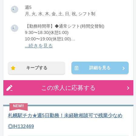
週5
月, 火, 水, 木, 金, 土, 日, 祝, シフト制
【勤務時間帯】◆通常シフト(時間交替制)
9:30〜18:30(休憩1:00)
10:00〜19:00(休憩1:00)
11:00〜20:00(休憩1:00)
...続きを見る
※残業：5〜10時間程度/月
キープする
詳細を見る
この求人に応募する
札幌駅チカ★週5日勤務！未経験相談可で残業少なめ
◎/H132469