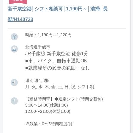
新千歳空港│シフト相談可│1,190円～│清掃│長
期/H140733
時給：1,190円～1,220円
北海道千歳市
JR千歳線 新千歳空港 徒歩1分
■車、バイク、自転車通勤OK
■就業場所の変更の範囲：なし
週3, 週4, 週5
月, 火, 水, 木, 金, 土, 日, 祝, シフト制
【勤務時間帯】◆通常シフト(時間交替制)
5:00〜14:00(休憩1:00)
12:00〜21:00(休憩1:00)
※残業：0〜5時間程度/月