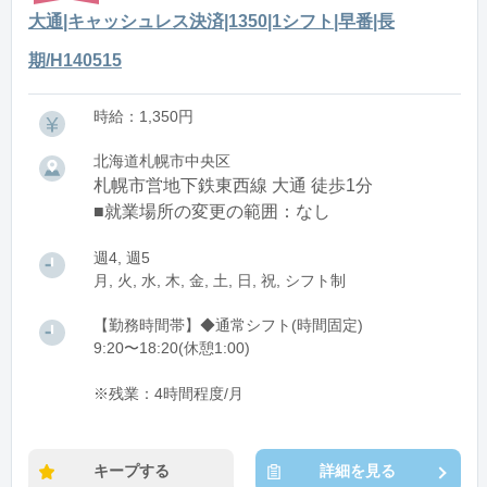
大通|キャッシュレス決済|1350|1シフト|早番|長
期/H140515
時給：1,350円
北海道札幌市中央区
札幌市営地下鉄東西線 大通 徒歩1分
■就業場所の変更の範囲：なし
週4, 週5
月, 火, 水, 木, 金, 土, 日, 祝, シフト制
【勤務時間帯】◆通常シフト(時間固定)
9:20〜18:20(休憩1:00)
※残業：4時間程度/月
キープする
詳細を見る