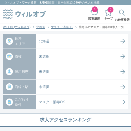
ウィルオブ・ワーク
運営
8月9日
更新！日本全国
13,040件
の求人を掲載
0
0
キープ
閲覧履歴
お仕事検索
WILLOF(ウィルオブ)
北海道
マスク・消毒OK
北海道のマスク・消毒OK求人一覧
勤務
北海道
エリア
職種
未選択
雇用形態
未選択
沿線・駅
未選択
こだわり
マスク・消毒OK
条件
求人アクセスランキング