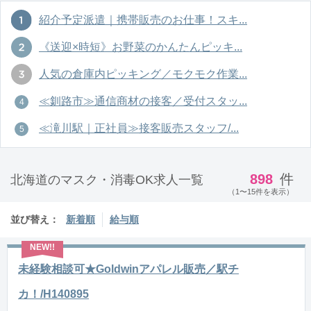
紹介予定派遣｜携帯販売のお仕事！スキ...
《送迎×時短》お野菜のかんたんピッキ...
人気の倉庫内ピッキング／モクモク作業...
≪釧路市≫通信商材の接客／受付スタッ...
≪滝川駅｜正社員≫接客販売スタッフ/...
898
件
北海道のマスク・消毒OK求人一覧
（1〜15件を表示）
並び替え：
新着順
給与順
未経験相談可★Goldwinアパレル販売／駅チ
カ！/H140895