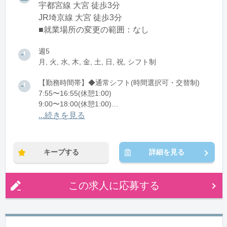
宇都宮線 大宮 徒歩3分
JR埼京線 大宮 徒歩3分
■就業場所の変更の範囲：なし
週5
月, 火, 水, 木, 金, 土, 日, 祝, シフト制
【勤務時間帯】◆通常シフト(時間選択可・交替制)
7:55〜16:55(休憩1:00)
9:00〜18:00(休憩1:00)
10:00〜19:00(休憩1:00)
...続きを見る
12:00〜21:00(休憩1:00)
13:05〜22:05(休憩1:00)
キープする
詳細を見る
※残業：0〜10時間程度/月
※時短：実働5時間～7：55～12：55、17：05～22：
05（休憩なし、実働５時間）
この求人に応募する