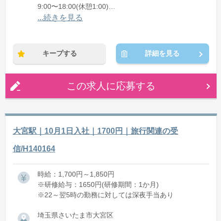
9:00〜18:00(休憩1:00)
10:00〜19:00(休憩1:00)
...続きを見る
12:00〜21:00(休憩1:00)
13:05〜22:05(休憩1:00)
キープする
詳細を見る
※残業：0〜10時間程度/月
※時短：実働5時間～7：55～12：55、17：05～22：
05（休憩なし、実働５時間）
この求人に応募する
大宮駅｜10月1日入社｜1700円｜旅行関連の受
信/H140164
時給：1,700円～1,850円
※研修給与：1650円(研修期間：1か月)
※22～翌5時の勤務に対しては深夜手当あり
埼玉県さいたま市大宮区