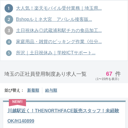
大人気！楽天モバイル受付業務｜埼玉県...
Bshopルミネ大宮 アパレル接客販...
土日祝休み◎武蔵浦和駅チカの食品加工...
家庭用品・雑貨のピッキング作業《仕分...
所沢｜土日祝休み｜学校ICTサポート...
67
件
埼玉の正社員登用制度あり求人一覧
（1〜15件を表示）
並び替え：
新着順
給与順
川越駅近く！THENORTHFACE販売スタッフ！未経験
OK/H140899