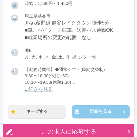
時給：1,380円～1,450円
埼玉県越谷市
JR武蔵野線 越谷レイクタウン 徒歩5分
■車、バイク、自転車、送迎バス通勤OK
■就業場所の変更の範囲：なし
週5
月, 火, 水, 木, 金, 土, 日, 祝, シフト制
【勤務時間帯】◆通常シフト(時間交替制)
9:30〜18:30(休憩1:30)
10:30〜19:30(休憩1:30)
11:30〜20:30(休憩1:30)
...続きを見る
12:30〜21:30(休憩1:30)
※残業：5〜10時間程度/月
キープする
詳細を見る
この求人に応募する