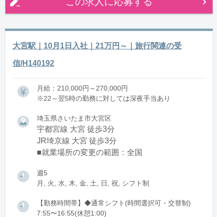
この求人に応募する
大宮駅｜10月1日入社｜21万円～｜旅行関連の受
信/H140192
月給：210,000円～270,000円
※22～翌5時の勤務に対しては深夜手当あり
埼玉県さいたま市大宮区
宇都宮線 大宮 徒歩3分
JR埼京線 大宮 徒歩3分
■就業場所の変更の範囲：全国
週5
月, 火, 水, 木, 金, 土, 日, 祝, シフト制
【勤務時間帯】◆通常シフト(時間選択可・交替制)
7:55〜16:55(休憩1:00)