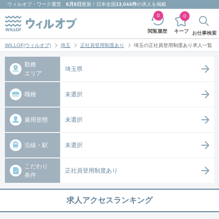
ウィルオブ・ワーク
運営
8月8日
更新！日本全国
13,044件
の求人を掲載
0
0
キープ
閲覧履歴
お仕事検索
WILLOF(ウィルオブ)
埼玉
正社員登用制度あり
埼玉の正社員登用制度あり求人一覧
勤務
埼玉県
エリア
職種
未選択
雇用形態
未選択
沿線・駅
未選択
こだわり
正社員登用制度あり
条件
求人アクセスランキング