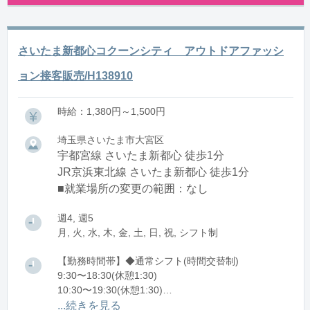
さいたま新都心コクーンシティ アウトドアファッシ
ョン接客販売/H138910
時給：1,380円～1,500円
埼玉県さいたま市大宮区
宇都宮線 さいたま新都心 徒歩1分
JR京浜東北線 さいたま新都心 徒歩1分
■就業場所の変更の範囲：なし
週4, 週5
月, 火, 水, 木, 金, 土, 日, 祝, シフト制
【勤務時間帯】◆通常シフト(時間交替制)
9:30〜18:30(休憩1:30)
10:30〜19:30(休憩1:30)
11:30〜20:30(休憩1:30)
...続きを見る