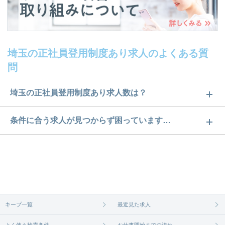
埼玉の正社員登用制度あり求人のよくある質
問
埼玉の正社員登用制度あり求人数は？
埼玉の正社員登用制度あり求人数は67件です。どの
条件に合う求人が見つからず困っています…
ような求人があるかぜひチェックしてみてくださ
ご希望の条件に合うよう、ご紹介させていただく勤
い。
務先の会社と、条件の交渉や相談をさせていただき
求人は
から
コチラ
ます。まずは気軽にご登録ください。
無料相談の登録は
から
コチラ
キープ一覧
最近見た求人
よく使う検索条件
お仕事開始までの流れ