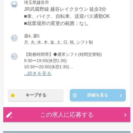
埼玉県越谷市
JR武蔵野線 越谷レイクタウン 徒歩3分
■車、バイク、自転車、送迎バス通勤OK
■就業場所の変更の範囲：なし
週4, 週5
月, 火, 水, 木, 金, 土, 日, 祝, シフト制
【勤務時間帯】◆通常シフト(時間交替制)
9:30〜19:00(休憩1:30)
10:30〜20:00(休憩1:30)
11:00〜20:30(休憩1:30)
...続きを見る
12:00〜21:30(休憩1:30)
※残業：5〜10時間程度/月
キープする
詳細を見る
この求人に応募する