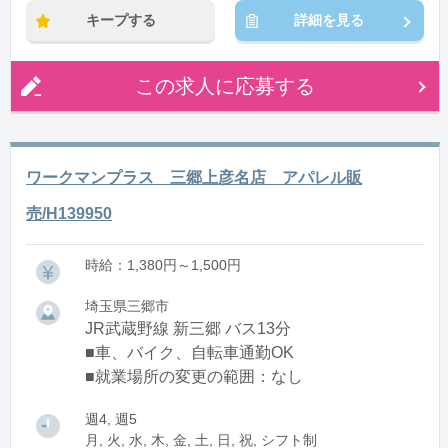
キープする
詳細を見る
この求人に応募する
ワークマンプラス 三郷上彦名店 アパレル販
売/H139950
時給：1,380円～1,500円
埼玉県三郷市
JR武蔵野線 新三郷 バス13分
■車、バイク、自転車通勤OK
■就業場所の変更の範囲：なし
週4, 週5
月, 火, 水, 木, 金, 土, 日, 祝, シフト制