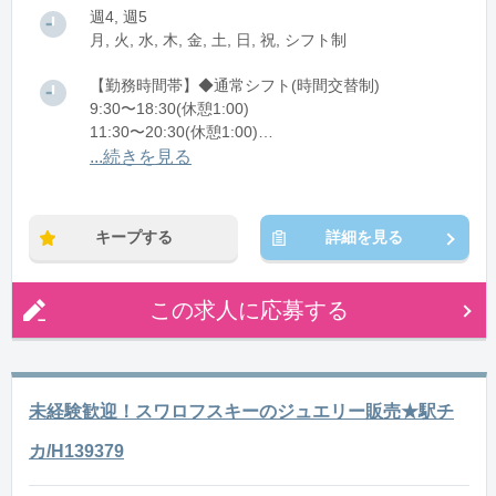
週4, 週5
月, 火, 水, 木, 金, 土, 日, 祝, シフト制
【勤務時間帯】◆通常シフト(時間交替制)
9:30〜18:30(休憩1:00)
11:30〜20:30(休憩1:00)
12:30〜21:30(休憩1:00)
...続きを見る
※残業：5〜10時間程度/月
キープする
詳細を見る
この求人に応募する
未経験歓迎！スワロフスキーのジュエリー販売★駅チ
カ/H139379