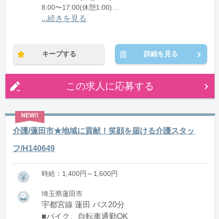
8:00〜17:00(休憩1:00)
12:00〜21:00(休憩1:00)
...続きを見る
※残業：0〜10時間程度/月
キープする
詳細を見る
この求人に応募する
介護/蓮田市★地域に貢献！笑顔を届ける介護スタッ
フ/H140649
時給：1,400円～1,600円
埼玉県蓮田市
宇都宮線 蓮田 バス20分
■バイク、自転車通勤OK