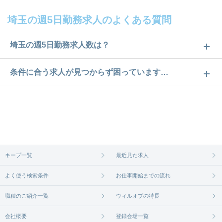
埼玉の週5日勤務求人のよくある質問
埼玉の週5日勤務求人数は？
埼玉の週5日勤務求人数は475件です。どのような求
条件に合う求人が見つからず困っています…
人があるかぜひチェックしてみてください。
ご希望の条件に合うよう、ご紹介させていただく勤
求人は
から
コチラ
務先の会社と、条件の交渉や相談をさせていただき
ます。まずは気軽にご登録ください。
無料相談の登録は
から
コチラ
キープ一覧
最近見た求人
よく使う検索条件
お仕事開始までの流れ
職種のご紹介一覧
ウィルオブの特長
会社概要
登録会場一覧