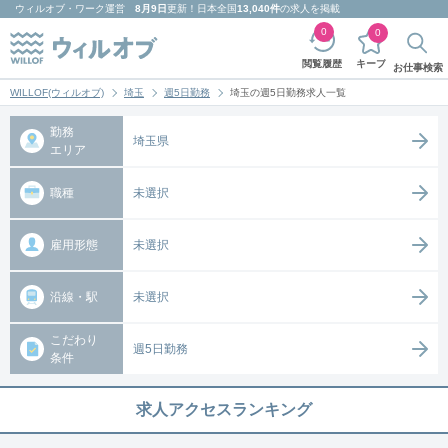
ウィルオブ・ワーク
運営
8月9日
更新！日本全国
13,040件
の求人を掲載
0
0
キープ
閲覧履歴
お仕事検索
WILLOF(ウィルオブ)
埼玉
週5日勤務
埼玉の週5日勤務求人一覧
勤務
埼玉県
エリア
職種
未選択
雇用形態
未選択
沿線・駅
未選択
こだわり
週5日勤務
条件
求人アクセスランキング