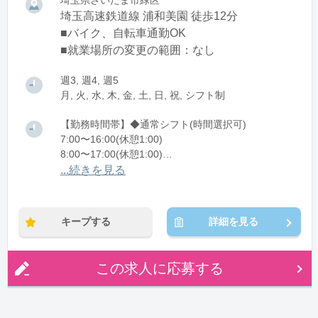
埼玉県さいたま市緑区
埼玉高速鉄道線 浦和美園 徒歩12分
■バイク、自転車通勤OK
■就業場所の変更の範囲：なし
週3, 週4, 週5
月, 火, 水, 木, 金, 土, 日, 祝, シフト制
【勤務時間帯】◆通常シフト(時間選択可)
7:00〜16:00(休憩1:00)
8:00〜17:00(休憩1:00)
12:00〜21:00(休憩1:00)
...続きを見る
※残業：0〜10時間程度/月
キープする
詳細を見る
この求人に応募する