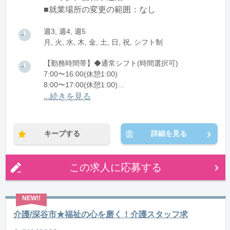
■就業場所の変更の範囲：なし
週3, 週4, 週5
月, 火, 水, 木, 金, 土, 日, 祝, シフト制
【勤務時間帯】◆通常シフト(時間選択可)
7:00〜16:00(休憩1:00)
8:00〜17:00(休憩1:00)
12:00〜21:00(休憩1:00)
...続きを見る
※残業：0〜10時間程度/月
キープする
詳細を見る
この求人に応募する
介護/深谷市★福祉の心を磨く！介護スタッフ求