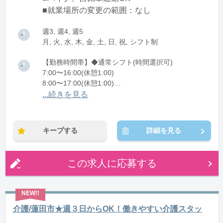
■就業場所の変更の範囲：なし
週3, 週4, 週5
月, 火, 水, 木, 金, 土, 日, 祝, シフト制
【勤務時間帯】◆通常シフト(時間選択可)
7:00〜16:00(休憩1:00)
8:00〜17:00(休憩1:00)
12:00〜21:00(休憩1:00)
...続きを見る
※残業：0〜10時間程度/月
キープする
詳細を見る
この求人に応募する
介護/蓮田市★週３日からOK！働きやすい介護スタッ