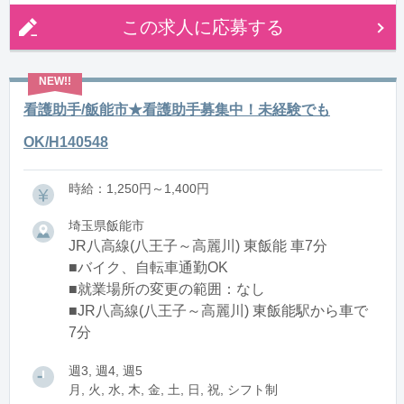
この求人に応募する
看護助手/飯能市★看護助手募集中！未経験でも
OK/H140548
時給：1,250円～1,400円
埼玉県飯能市
JR八高線(八王子～高麗川) 東飯能 車7分
■バイク、自転車通勤OK
■就業場所の変更の範囲：なし
■JR八高線(八王子～高麗川) 東飯能駅から車で
7分
週3, 週4, 週5
月, 火, 水, 木, 金, 土, 日, 祝, シフト制