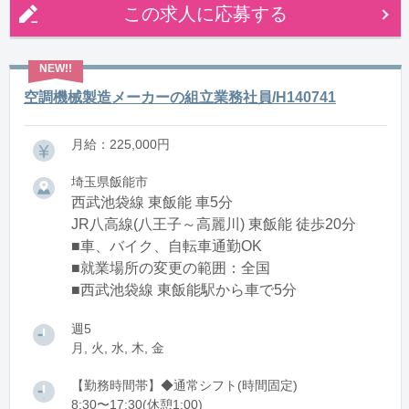
この求人に応募する
空調機械製造メーカーの組立業務社員/H140741
月給：225,000円
埼玉県飯能市
西武池袋線 東飯能 車5分
JR八高線(八王子～高麗川) 東飯能 徒歩20分
■車、バイク、自転車通勤OK
■就業場所の変更の範囲：全国
■西武池袋線 東飯能駅から車で5分
週5
月, 火, 水, 木, 金
【勤務時間帯】◆通常シフト(時間固定)
8:30〜17:30(休憩1:00)