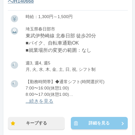
へ/H140668
時給：1,300円～1,500円
埼玉県春日部市
東武伊勢崎線 北春日部 徒歩20分
■バイク、自転車通勤OK
■就業場所の変更の範囲：なし
週3, 週4, 週5
月, 火, 水, 木, 金, 土, 日, 祝, シフト制
【勤務時間帯】◆通常シフト(時間選択可)
7:00〜16:00(休憩1:00)
8:00〜17:00(休憩1:00)
12:00〜21:00(休憩1:00)
...続きを見る
※残業：0〜10時間程度/月
キープする
詳細を見る