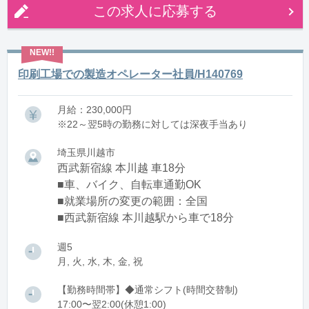
この求人に応募する
印刷工場での製造オペレーター社員/H140769
月給：230,000円
※22～翌5時の勤務に対しては深夜手当あり
埼玉県川越市
西武新宿線 本川越 車18分
■車、バイク、自転車通勤OK
■就業場所の変更の範囲：全国
■西武新宿線 本川越駅から車で18分
週5
月, 火, 水, 木, 金, 祝
【勤務時間帯】◆通常シフト(時間交替制)
17:00〜翌2:00(休憩1:00)