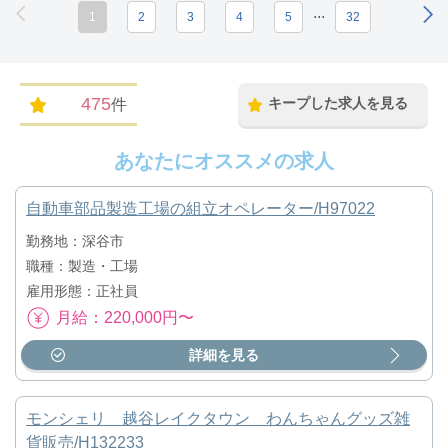
...
1
2
3
4
5
32
475
キープした求人を見る
件
あなたにオススメの求人
自動車部品製造工場の組立オペレーター/H97022
勤務地：深谷市
職種：製造・工場
雇用形態：正社員
月給：220,000円〜
詳細を見る
モンシェリ 越谷レイクタウン わんちゃんグッズ雑
貨販売/H132233