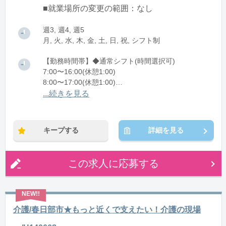
■就業場所の変更の範囲：なし
週3, 週4, 週5
月, 火, 水, 木, 金, 土, 日, 祝, シフト制
【勤務時間帯】◆通常シフト(時間選択可)
7:00〜16:00(休憩1:00)
8:00〜17:00(休憩1:00)
12:00〜21:00(休憩1:00)
...続きを見る
※残業：0〜10時間程度/月
キープする
詳細を見る
この求人に応募する
介護/春日部市★もっと近くで支えたい！介護の現場