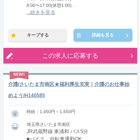
8:00〜17:00(休憩1:00)
12:00〜21:00(休憩1:00)
...続きを見る
※残業：0〜10時間程度/月
キープする
詳細を見る
この求人に応募する
介護/さいたま市南区★福利厚生充実！介護のお仕事始
めよう/H140585
時給：1,450円～1,650円
埼玉県さいたま市南区
JR武蔵野線 東浦和 バス5分
■バイク、自転車通勤OK