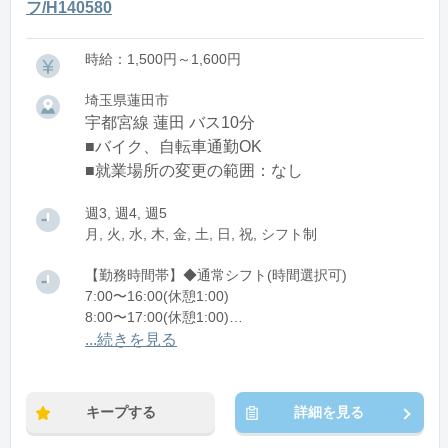
フ/H140580
時給：1,500円～1,600円
埼玉県蓮田市
宇都宮線 蓮田 バス10分
■バイク、自転車通勤OK
■就業場所の変更の範囲：なし
週3, 週4, 週5
月, 火, 水, 木, 金, 土, 日, 祝, シフト制
【勤務時間帯】◆通常シフト(時間選択可)
7:00〜16:00(休憩1:00)
8:00〜17:00(休憩1:00)
12:00〜21:00(休憩1:00)
...続きを見る
※残業：0〜10時間程度/月
キープする
詳細を見る