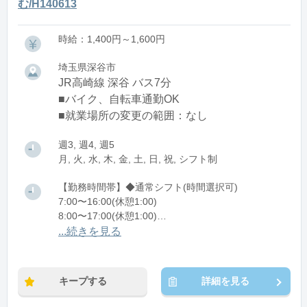
む/H140613
時給：1,400円～1,600円
埼玉県深谷市
JR高崎線 深谷 バス7分
■バイク、自転車通勤OK
■就業場所の変更の範囲：なし
週3, 週4, 週5
月, 火, 水, 木, 金, 土, 日, 祝, シフト制
【勤務時間帯】◆通常シフト(時間選択可)
7:00〜16:00(休憩1:00)
8:00〜17:00(休憩1:00)
12:00〜21:00(休憩1:00)
...続きを見る
※残業：0〜10時間程度/月
キープする
詳細を見る