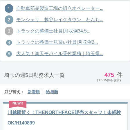
自動車部品製造工場の組立オペレーター...
モンシェリ 越谷レイクタウン わんち...
トラックの整備士社員|月収例34.5...
トラックの整備士見習い社員|月収例2...
大人気！楽天モバイル受付業務｜埼玉県...
475
件
埼玉の週5日勤務求人一覧
（1〜15件を表示）
並び替え：
新着順
給与順
川越駅近く！THENORTHFACE販売スタッフ！未経験
OK/H140899