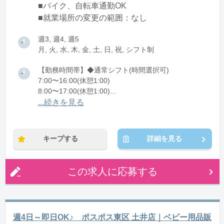
■バイク、自転車通勤OK
■就業場所の変更の範囲：なし
週3, 週4, 週5
月, 火, 水, 木, 金, 土, 日, 祝, シフト制
【勤務時間帯】◆通常シフト(時間選択可)
7:00〜16:00(休憩1:00)
8:00〜17:00(休憩1:00)
12:00〜21:00(休憩1:00)
...続きを見る
※残業：0〜10時間程度/月
キープする
詳細を見る
この求人に応募する
週4日～即日OK♪ ポスポス東区 土井店｜ベビー用品販