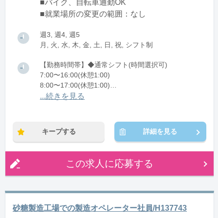
■バイク、自転車通勤OK
■就業場所の変更の範囲：なし
週3, 週4, 週5
月, 火, 水, 木, 金, 土, 日, 祝, シフト制
【勤務時間帯】◆通常シフト(時間選択可)
7:00〜16:00(休憩1:00)
8:00〜17:00(休憩1:00)
12:00〜21:00(休憩1:00)
...続きを見る
※残業：0〜10時間程度/月
キープする
詳細を見る
この求人に応募する
砂糖製造工場での製造オペレーター社員/H137743