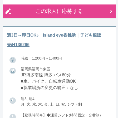
この求人に応募する
週3日～即日OK♪ island eye香椎浜｜子ども服販
売/H136266
時給：1,200円～1,400円
福岡県福岡市東区
JR博多南線 博多 バス60分
■車、バイク、自転車通勤OK
■就業場所の変更の範囲：なし
週3, 週4
月, 火, 水, 木, 金, 土, 日, 祝, シフト制
【勤務時間帯】◆通常シフト(時間固定・交替制)