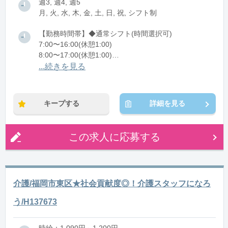
週3, 週4, 週5
月, 火, 水, 木, 金, 土, 日, 祝, シフト制
【勤務時間帯】◆通常シフト(時間選択可)
7:00〜16:00(休憩1:00)
8:00〜17:00(休憩1:00)
12:00〜21:00(休憩1:00)
...続きを見る
※残業：0〜10時間程度/月
キープする
詳細を見る
この求人に応募する
介護/福岡市東区★社会貢献度◎！介護スタッフになろ
う/H137673