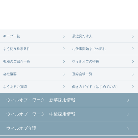
ご希望の条件に合うよう、ご紹介させていただく勤
求人は
から
コチラ
務先の会社と、条件の交渉や相談をさせていただき
ます。まずは気軽にご登録ください。
無料相談の登録は
から
コチラ
キープ一覧
最近見た求人
よく使う検索条件
お仕事開始までの流れ
職種のご紹介一覧
ウィルオブの特長
会社概要
登録会場一覧
よくあるご質問
働き方ガイド（はじめての方）
ウィルオブ・ワーク 新卒採用情報
ウィルオブ・ワーク 中途採用情報
ウィルオブ介護