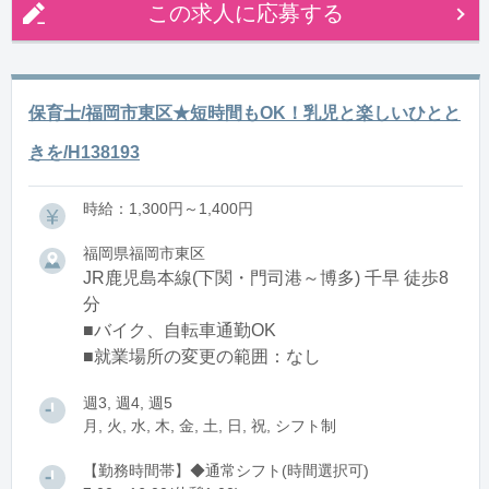
この求人に応募する
保育士/福岡市東区★短時間もOK！乳児と楽しいひとと
きを/H138193
時給：1,300円～1,400円
福岡県福岡市東区
JR鹿児島本線(下関・門司港～博多) 千早 徒歩8
分
■バイク、自転車通勤OK
■就業場所の変更の範囲：なし
週3, 週4, 週5
月, 火, 水, 木, 金, 土, 日, 祝, シフト制
【勤務時間帯】◆通常シフト(時間選択可)