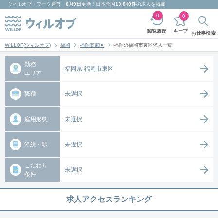
ウィルオブ・ワーク
運営
8月9日
更新！日本全国
13,040件
の求人を掲載
0
0
キープ
閲覧履歴
お仕事検索
WILLOF(ウィルオブ)
福岡
福岡市東区
福岡の福岡市東区求人一覧
勤務
福岡県-福岡市東区
エリア
職種
未選択
雇用形態
未選択
沿線・駅
未選択
こだわり
未選択
条件
求人アクセスランキング