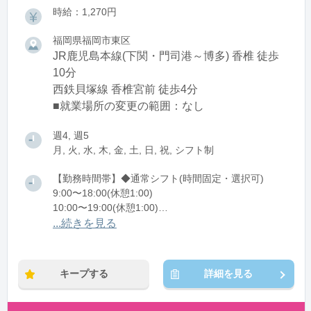
時給：1,270円
福岡県福岡市東区
JR鹿児島本線(下関・門司港～博多) 香椎 徒歩
10分
西鉄貝塚線 香椎宮前 徒歩4分
■就業場所の変更の範囲：なし
週4, 週5
月, 火, 水, 木, 金, 土, 日, 祝, シフト制
【勤務時間帯】◆通常シフト(時間固定・選択可)
9:00〜18:00(休憩1:00)
10:00〜19:00(休憩1:00)
11:00〜20:00(休憩1:00)
...続きを見る
※残業：5〜10時間程度/月
※時短：1日6時間以上から可能
キープする
詳細を見る