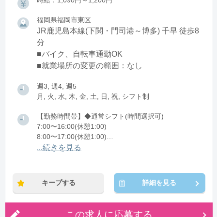
時給：1,090円～1,200円
福岡県福岡市東区
JR鹿児島本線(下関・門司港～博多) 千早 徒歩8
分
■バイク、自転車通勤OK
■就業場所の変更の範囲：なし
週3, 週4, 週5
月, 火, 水, 木, 金, 土, 日, 祝, シフト制
【勤務時間帯】◆通常シフト(時間選択可)
7:00〜16:00(休憩1:00)
8:00〜17:00(休憩1:00)
12:00〜21:00(休憩1:00)
...続きを見る
※残業：0〜10時間程度/月
キープする
詳細を見る
この求人に応募する