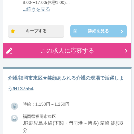
8:00〜17:00(休憩1:00)
12:00〜21:00(休憩1:00)
...続きを見る
※残業：0〜10時間程度/月
キープする
詳細を見る
この求人に応募する
介護/福岡市東区★笑顔あふれる介護の現場で活躍しよ
う/H137554
時給：1,150円～1,250円
福岡県福岡市東区
JR鹿児島本線(下関・門司港～博多) 箱崎 徒歩8
分