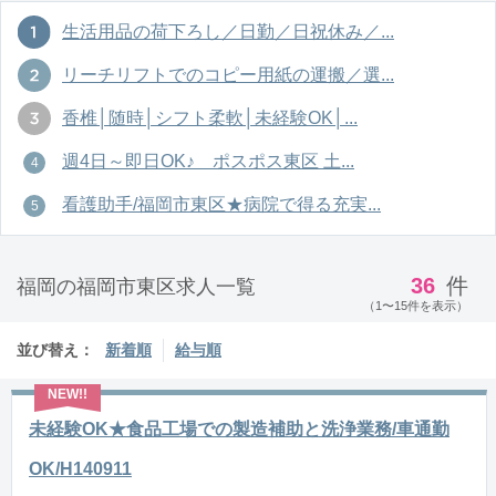
生活用品の荷下ろし／日勤／日祝休み／...
リーチリフトでのコピー用紙の運搬／選...
香椎│随時│シフト柔軟│未経験OK│...
週4日～即日OK♪ ポスポス東区 土...
看護助手/福岡市東区★病院で得る充実...
36
件
福岡の福岡市東区求人一覧
（1〜15件を表示）
並び替え：
新着順
給与順
未経験OK★食品工場での製造補助と洗浄業務/車通勤
OK/H140911