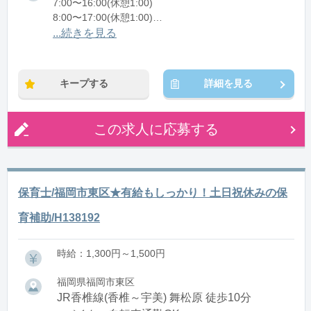
7:00〜16:00(休憩1:00)
8:00〜17:00(休憩1:00)
12:00〜21:00(休憩1:00)
...続きを見る
※残業：0〜10時間程度/月
キープする
詳細を見る
この求人に応募する
保育士/福岡市東区★有給もしっかり！土日祝休みの保
育補助/H138192
時給：1,300円～1,500円
福岡県福岡市東区
JR香椎線(香椎～宇美) 舞松原 徒歩10分