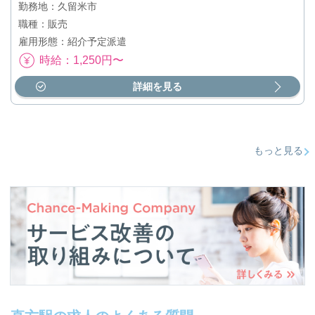
勤務地：久留米市
職種：販売
雇用形態：紹介予定派遣
時給：1,250円〜
詳細を見る
もっと見る