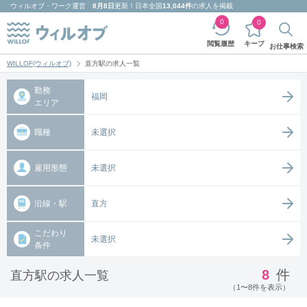
ウィルオブ・ワーク
運営
8月8日
更新！日本全国
13,044件
の求人を掲載
0
0
キープ
閲覧履歴
お仕事検索
WILLOF(ウィルオブ)
直方駅の求人一覧
勤務
福岡
エリア
職種
未選択
雇用形態
未選択
沿線・駅
直方
こだわり
未選択
条件
8
件
直方駅の求人一覧
（1〜8件を表示）