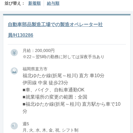
並び替え：
新着順
給与順
自動車部品製造工場での製造オペレーター社
員/H130286
月給：200,000円
※22～翌5時の勤務に対しては深夜手当あり
福岡県直方市
福北ゆたか線(折尾～桂川) 直方 車10分
伊田線 中泉 徒歩23分
■車、バイク、自転車通勤OK
■就業場所の変更の範囲：全国
■福北ゆたか線(折尾～桂川) 直方駅から車で10
分
週5
月, 火, 水, 木, 金, 祝, シフト制