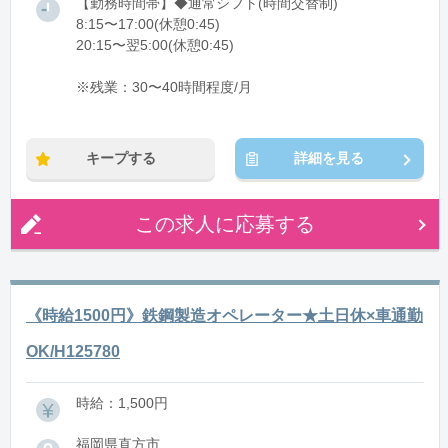
【勤務時間帯】◆通常シフト(時間交替制)
8:15〜17:00(休憩0:45)
20:15〜翌5:00(休憩0:45)
※残業：30〜40時間程度/月
キープする
詳細を見る
この求人に応募する
《時給1500円》鉄鋼製造オペレーター★土日休×車通勤
OK/H125780
時給：1,500円
福岡県直方市