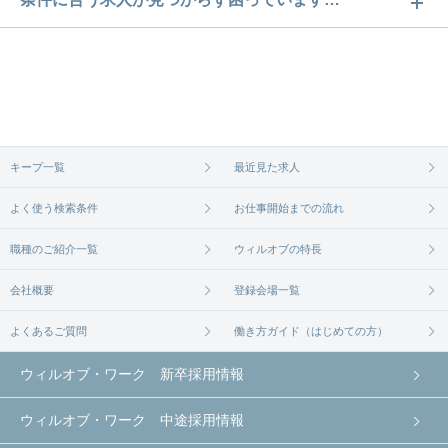
ぜひチェックしてみてください。
ご希望の条件に合うよう、ご紹介させていただく勤
求人は
から
コチラ
務先の会社と、条件の交渉や相談をさせていただき
ます。まずは気軽にご登録ください。
無料相談の登録は
から
コチラ
キープ一覧
最近見た求人
よく使う検索条件
お仕事開始までの流れ
職種のご紹介一覧
ウィルオブの特長
会社概要
登録会場一覧
よくあるご質問
働き方ガイド（はじめての方）
ウィルオブ・ワーク 新卒採用情報
ウィルオブ・ワーク 中途採用情報