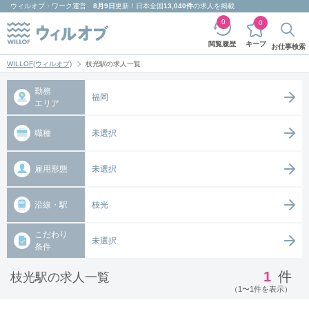
ウィルオブ・ワーク
運営
8月9日
更新！日本全国
13,040件
の求人を掲載
0
0
キープ
閲覧履歴
お仕事検索
WILLOF(ウィルオブ)
枝光駅の求人一覧
勤務
福岡
エリア
職種
未選択
雇用形態
未選択
沿線・駅
枝光
こだわり
未選択
条件
1
件
枝光駅の求人一覧
（1〜1件を表示）