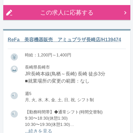
この求人に応募する
ReFa 美容機器販売 アミュプラザ長崎店/H139474
時給：1,200円～1,400円
長崎県長崎市
JR長崎本線(鳥栖～長崎) 長崎 徒歩3分
■就業場所の変更の範囲：なし
週5
月, 火, 水, 木, 金, 土, 日, 祝, シフト制
【勤務時間帯】◆通常シフト(時間交替制)
9:30〜18:30(休憩1:30)
10:30〜19:30(休憩1:30)
11:15〜20:15(休憩1:30)
...続きを見る