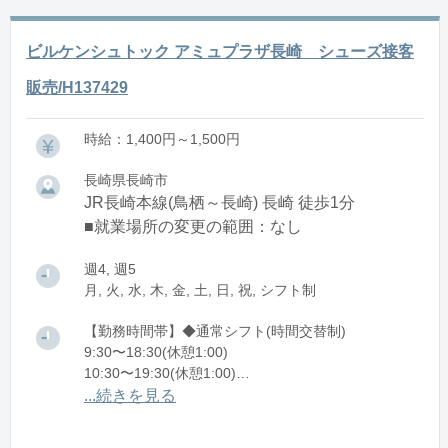
ビルケンシュトック アミュプラザ長崎 シューズ接客
販売/H137429
時給：1,400円～1,500円
長崎県長崎市
JR長崎本線(鳥栖～長崎) 長崎 徒歩1分
■就業場所の変更の範囲：なし
週4, 週5
月, 火, 水, 木, 金, 土, 日, 祝, シフト制
【勤務時間帯】◆通常シフト(時間交替制)
9:30〜18:30(休憩1:00)
10:30〜19:30(休憩1:00)
11:30〜20:30(休憩1:00)
...続きを見る
※残業：5〜10時間程度/月