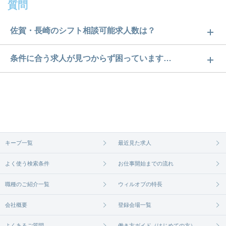
質問
佐賀・長崎のシフト相談可能求人数は？
佐賀・長崎のシフト相談可能求人数は17件です。ど
条件に合う求人が見つからず困っています…
のような求人があるかぜひチェックしてみてくださ
ご希望の条件に合うよう、ご紹介させていただく勤
い。
務先の会社と、条件の交渉や相談をさせていただき
求人は
から
コチラ
ます。まずは気軽にご登録ください。
無料相談の登録は
から
コチラ
キープ一覧
最近見た求人
よく使う検索条件
お仕事開始までの流れ
職種のご紹介一覧
ウィルオブの特長
会社概要
登録会場一覧
よくあるご質問
働き方ガイド（はじめての方）