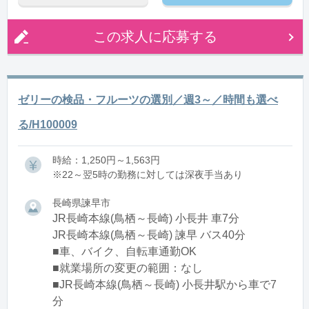
この求人に応募する
ゼリーの検品・フルーツの選別／週3～／時間も選べ
る/H100009
時給：1,250円～1,563円
※22～翌5時の勤務に対しては深夜手当あり
長崎県諫早市
JR長崎本線(鳥栖～長崎) 小長井 車7分
JR長崎本線(鳥栖～長崎) 諫早 バス40分
■車、バイク、自転車通勤OK
■就業場所の変更の範囲：なし
■JR長崎本線(鳥栖～長崎) 小長井駅から車で7
分