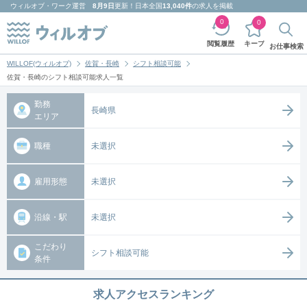
ウィルオブ・ワーク
運営
8月9日
更新！日本全国
13,040件
の求人を掲載
0
0
キープ
閲覧履歴
お仕事検索
WILLOF(ウィルオブ)
佐賀・長崎
シフト相談可能
佐賀・長崎のシフト相談可能求人一覧
勤務
長崎県
エリア
職種
未選択
雇用形態
未選択
沿線・駅
未選択
こだわり
シフト相談可能
条件
求人アクセスランキング