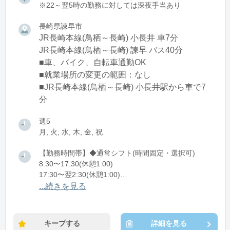
※22～翌5時の勤務に対しては深夜手当あり
長崎県諫早市
JR長崎本線(鳥栖～長崎) 小長井 車7分
JR長崎本線(鳥栖～長崎) 諫早 バス40分
■車、バイク、自転車通勤OK
■就業場所の変更の範囲：なし
■JR長崎本線(鳥栖～長崎) 小長井駅から車で7
分
週5
月, 火, 水, 木, 金, 祝
【勤務時間帯】◆通常シフト(時間固定・選択可)
8:30〜17:30(休憩1:00)
17:30〜翌2:30(休憩1:00)
...続きを見る
※残業：0〜10時間程度/月
※時短：5.5時間～OK
キープする
詳細を見る