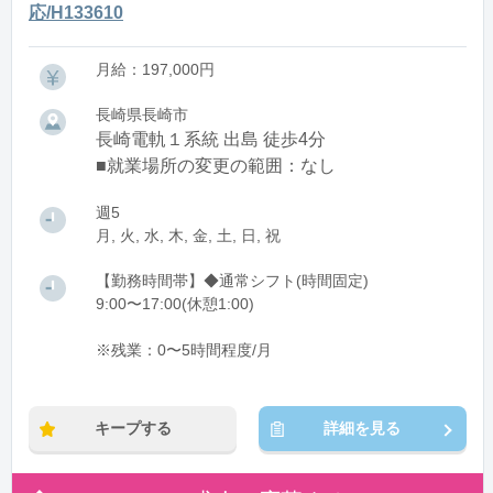
応/H133610
月給：197,000円
長崎県長崎市
長崎電軌１系統 出島 徒歩4分
■就業場所の変更の範囲：なし
週5
月, 火, 水, 木, 金, 土, 日, 祝
【勤務時間帯】◆通常シフト(時間固定)
9:00〜17:00(休憩1:00)
※残業：0〜5時間程度/月
キープする
詳細を見る