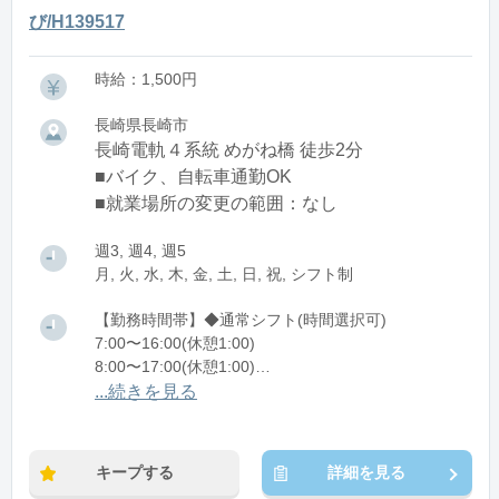
び/H139517
時給：1,500円
長崎県長崎市
長崎電軌４系統 めがね橋 徒歩2分
■バイク、自転車通勤OK
■就業場所の変更の範囲：なし
週3, 週4, 週5
月, 火, 水, 木, 金, 土, 日, 祝, シフト制
【勤務時間帯】◆通常シフト(時間選択可)
7:00〜16:00(休憩1:00)
8:00〜17:00(休憩1:00)
12:00〜21:00(休憩1:00)
...続きを見る
※残業：0〜10時間程度/月
キープする
詳細を見る