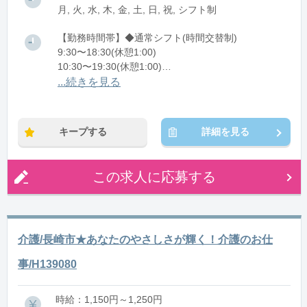
月, 火, 水, 木, 金, 土, 日, 祝, シフト制
【勤務時間帯】◆通常シフト(時間交替制)
9:30〜18:30(休憩1:00)
10:30〜19:30(休憩1:00)
11:30〜20:30(休憩1:00)
...続きを見る
※残業：5〜10時間程度/月
キープする
詳細を見る
この求人に応募する
介護/長崎市★あなたのやさしさが輝く！介護のお仕
事/H139080
時給：1,150円～1,250円