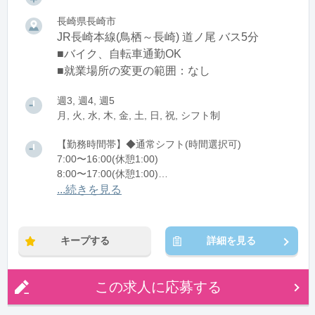
長崎県長崎市
JR長崎本線(鳥栖～長崎) 道ノ尾 バス5分
■バイク、自転車通勤OK
■就業場所の変更の範囲：なし
週3, 週4, 週5
月, 火, 水, 木, 金, 土, 日, 祝, シフト制
【勤務時間帯】◆通常シフト(時間選択可)
7:00〜16:00(休憩1:00)
8:00〜17:00(休憩1:00)
12:00〜21:00(休憩1:00)
...続きを見る
※残業：0〜10時間程度/月
キープする
詳細を見る
この求人に応募する