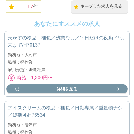
17
キープした求人を見る
件
あなたにオススメの求人
天かすの検品・梱包／残業なし／平日だけの夜勤／9月
末まで/H70137
勤務地：大村市
職種：軽作業
雇用形態：派遣社員
時給：1,300円〜
詳細を見る
アイスクリームの検品・梱包／日勤専属／重量物ナシ
／短期可/H76534
勤務地：唐津市
職種：軽作業