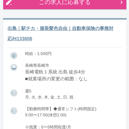
この求人に応募する
出島｜駅チカ・服装髪色自由｜自動車保険の事務対
応/H133606
時給：1,500円
長崎県長崎市
長崎電軌１系統 出島 徒歩4分
■就業場所の変更の範囲：なし
週5
月, 火, 水, 木, 金, 土, 日, 祝
【勤務時間帯】◆通常シフト(時間固定)
9:00〜17:00(休憩1:00)
※残業：0〜5時間程度/月