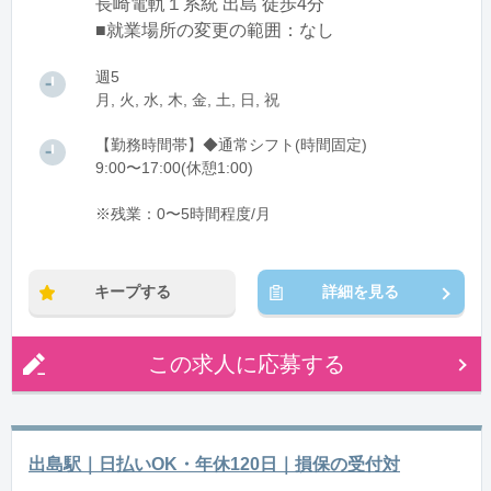
長崎電軌１系統 出島 徒歩4分
■就業場所の変更の範囲：なし
週5
月, 火, 水, 木, 金, 土, 日, 祝
【勤務時間帯】◆通常シフト(時間固定)
9:00〜17:00(休憩1:00)
※残業：0〜5時間程度/月
キープする
詳細を見る
この求人に応募する
出島駅｜日払いOK・年休120日｜損保の受付対