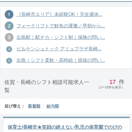
《長崎市エリア》未経験OK！完全週休...
フォークリフトで鮮魚の運搬／早朝から...
出島駅｜駅チカ・シフト制｜保険の問い...
ビルケンシュトック アミュプラザ長崎...
出島｜シフト柔軟・高時給｜損保の問い...
17
件
佐賀・長崎のシフト相談可能求人一
（1〜15件を表示）
覧
並び替え：
新着順
給与順
保育士/長崎市★笑顔の絶えない乳児の保育園でのびの