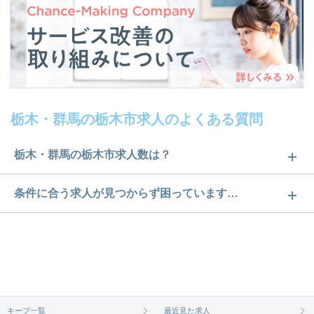
栃木・群馬の栃木市求人のよくある質問
栃木・群馬の栃木市求人数は？
栃木・群馬の栃木市求人数は15件です。どのような
条件に合う求人が見つからず困っています…
求人があるかぜひチェックしてみてください。
ご希望の条件に合うよう、ご紹介させていただく勤
求人は
から
コチラ
務先の会社と、条件の交渉や相談をさせていただき
ます。まずは気軽にご登録ください。
無料相談の登録は
から
コチラ
キープ一覧
最近見た求人