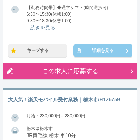
【勤務時間帯】◆通常シフト(時間選択可)
6:30〜15:30(休憩1:00)
9:30〜18:30(休憩1:00)
11:30〜20:30(休憩1:00)
...続きを見る
※残業：0〜10時間程度/月
キープする
詳細を見る
この求人に応募する
大人気！楽天モバイル受付業務｜栃木市/H126759
月給：230,000円～280,000円
栃木県栃木市
JR両毛線 栃木 車10分