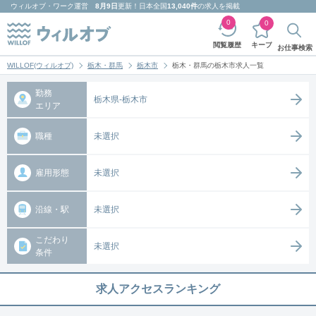
ウィルオブ・ワーク
運営
8月9日
更新！日本全国
13,040件
の求人を掲載
0
0
キープ
閲覧履歴
お仕事検索
WILLOF(ウィルオブ)
栃木・群馬
栃木市
栃木・群馬の栃木市求人一覧
勤務
栃木県-栃木市
エリア
職種
未選択
雇用形態
未選択
沿線・駅
未選択
こだわり
未選択
条件
求人アクセスランキング