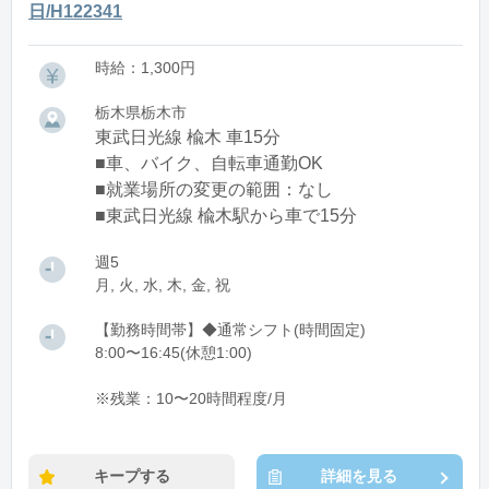
日/H122341
時給：1,300円
栃木県栃木市
東武日光線 楡木 車15分
■車、バイク、自転車通勤OK
■就業場所の変更の範囲：なし
■東武日光線 楡木駅から車で15分
週5
月, 火, 水, 木, 金, 祝
【勤務時間帯】◆通常シフト(時間固定)
8:00〜16:45(休憩1:00)
※残業：10〜20時間程度/月
キープする
詳細を見る