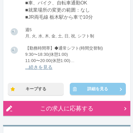
■車、バイク、自転車通勤OK
■就業場所の変更の範囲：なし
■JR両毛線 栃木駅から車で10分
週5
月, 火, 水, 木, 金, 土, 日, 祝, シフト制
【勤務時間帯】◆通常シフト(時間交替制)
9:30〜18:30(休憩1:00)
11:00〜20:00(休憩1:00)
12:00〜21:00(休憩1:00)
...続きを見る
※残業：5〜10時間程度/月
キープする
詳細を見る
この求人に応募する