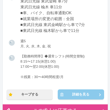
東武日光線 東武金崎 車7分
東武日光線 楡木 車11分
■車、バイク、自転車通勤OK
■就業場所の変更の範囲：全国
■東武日光線 東武金崎駅から車で7分
■東武日光線 楡木駅から車で11分
週5
月, 火, 水, 木, 金, 祝
【勤務時間帯】◆通常シフト(時間交替制)
8:15〜17:15(休憩1:00)
17:00〜翌2:00(休憩1:00)
※残業：30〜40時間程度/月
キープする
詳細を見る