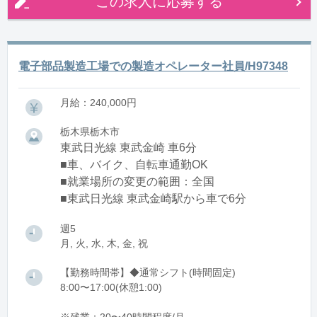
この求人に応募する
電子部品製造工場での製造オペレーター社員/H97348
月給：240,000円
栃木県栃木市
東武日光線 東武金崎 車6分
■車、バイク、自転車通勤OK
■就業場所の変更の範囲：全国
■東武日光線 東武金崎駅から車で6分
週5
月, 火, 水, 木, 金, 祝
【勤務時間帯】◆通常シフト(時間固定)
8:00〜17:00(休憩1:00)