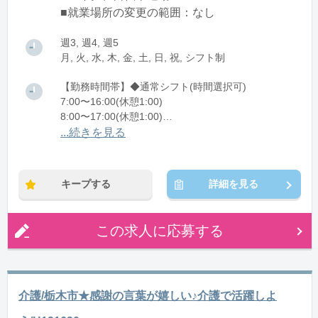
■就業場所の変更の範囲：なし
週3, 週4, 週5
月, 火, 水, 木, 金, 土, 日, 祝, シフト制
【勤務時間帯】◆通常シフト(時間選択可)
7:00〜16:00(休憩1:00)
8:00〜17:00(休憩1:00)
12:00〜21:00(休憩1:00)
...続きを見る
※残業：0〜10時間程度/月
キープする
詳細を見る
この求人に応募する
介護/栃木市★感謝の言葉が嬉しい♪介護で活躍しよ