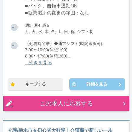
■バイク、自転車通勤OK
■就業場所の変更の範囲：なし
週3, 週4, 週5
月, 火, 水, 木, 金, 土, 日, 祝, シフト制
【勤務時間帯】◆通常シフト(時間選択可)
7:00〜16:00(休憩1:00)
8:00〜17:00(休憩1:00)
12:00〜21:00(休憩1:00)
...続きを見る
※残業：0〜10時間程度/月
キープする
詳細を見る
この求人に応募する
介護/栃木市★初心者大歓迎！介護職で新しい一歩