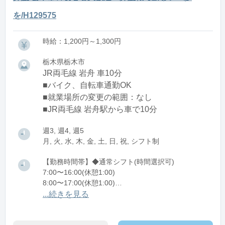
を/H129575
時給：1,200円～1,300円
栃木県栃木市
JR両毛線 岩舟 車10分
■バイク、自転車通勤OK
■就業場所の変更の範囲：なし
■JR両毛線 岩舟駅から車で10分
週3, 週4, 週5
月, 火, 水, 木, 金, 土, 日, 祝, シフト制
【勤務時間帯】◆通常シフト(時間選択可)
7:00〜16:00(休憩1:00)
8:00〜17:00(休憩1:00)
12:00〜21:00(休憩1:00)
...続きを見る
※残業：0〜10時間程度/月