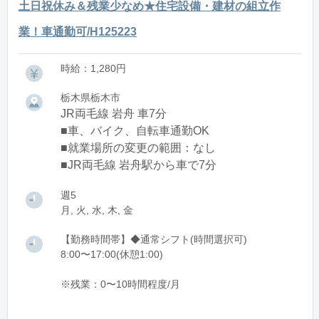
土日祝休み＆残業少なめ★住宅設備・建材の組立作
業！車通勤可/H125223
時給：1,280円
栃木県栃木市
JR両毛線 岩舟 車7分
■車、バイク、自転車通勤OK
■就業場所の変更の範囲：なし
■JR両毛線 岩舟駅から車で7分
週5
月, 火, 水, 木, 金
【勤務時間帯】◆通常シフト(時間選択可)
8:00〜17:00(休憩1:00)
※残業：0〜10時間程度/月