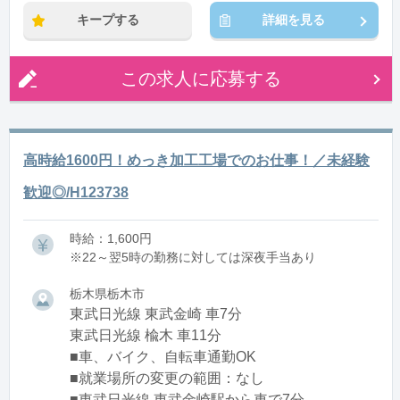
キープする
詳細を見る
この求人に応募する
高時給1600円！めっき加工工場でのお仕事！／未経験
歓迎◎/H123738
時給：1,600円
※22～翌5時の勤務に対しては深夜手当あり
栃木県栃木市
東武日光線 東武金崎 車7分
東武日光線 楡木 車11分
■車、バイク、自転車通勤OK
■就業場所の変更の範囲：なし
■東武日光線 東武金崎駅から車で7分