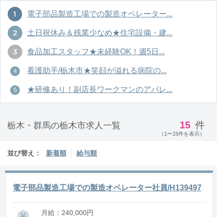
電子部品製造工場での製造オペレーター...
土日祝休み＆残業少なめ★住宅設備・建...
食品加工スタッフ★未経験OK！週5日...
看護助手/栃木市★笑顔が溢れる病院の...
★研修あり！副店長ワークマンのアパレ...
15
件
栃木・群馬の栃木市求人一覧
（1〜15件を表示）
並び替え：
新着順
給与順
電子部品製造工場での製造オペレーター社員/H139497
月給：240,000円