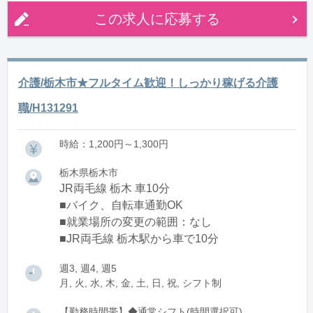
この求人に応募する
介護/栃木市★フルタイム歓迎！しっかり稼げる介護
職/H131291
時給：1,200円～1,300円
栃木県栃木市
JR両毛線 栃木 車10分
■バイク、自転車通勤OK
■就業場所の変更の範囲：なし
■JR両毛線 栃木駅から車で10分
週3, 週4, 週5
月, 火, 水, 木, 金, 土, 日, 祝, シフト制
【勤務時間帯】◆通常シフト(時間選択可)