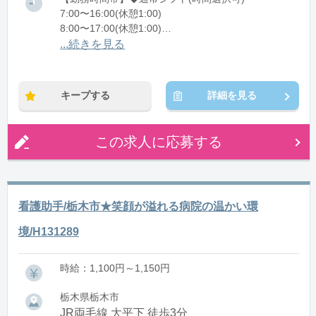
7:00〜16:00(休憩1:00)
8:00〜17:00(休憩1:00)
12:00〜21:00(休憩1:00)
...続きを見る
※残業：0〜10時間程度/月
キープする
詳細を見る
この求人に応募する
看護助手/栃木市★笑顔が溢れる病院の温かい環
境/H131289
時給：1,100円～1,150円
栃木県栃木市
JR両毛線 大平下 徒歩3分