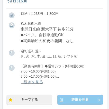
う/H131630
時給：1,235円～1,300円
栃木県栃木市
東武日光線 新大平下 徒歩21分
■バイク、自転車通勤OK
■就業場所の変更の範囲：なし
週3, 週4, 週5
月, 火, 水, 木, 金, 土, 日, 祝, シフト制
【勤務時間帯】◆通常シフト(時間選択可)
7:00〜16:00(休憩1:00)
8:00〜17:00(休憩1:00)
12:00〜21:00(休憩1:00)
...続きを見る
※残業：0〜10時間程度/月
キープする
詳細を見る