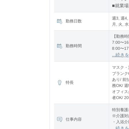
■就業
週3, 週4,
勤務日数
月, 火, 水
【勤務時
7:00〜16
勤務時間
8:00〜17
12:00〜2
...続き
※残業：
マスク・消
ブランク
あり/ 前
特長
務OK/ 
オフィスが
者OK/ 
特別養護
※介護対
仕事内容
・入浴介
・食事介
...続き