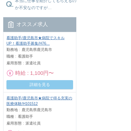
本当に仕事を紹介してもらえるの
か不安なのですが…
オススメ求人
看護助手/鹿児島市★病院でスキル
UP！看護助手募集/H76...
勤務地
鹿児島県鹿児島市
職種
看護助手
雇用形態
派遣社員
時給
1,100円〜
詳細を見る
看護助手/鹿児島市★病院で得る充実の
医療体験/H101512
勤務地
鹿児島県鹿児島市
職種
看護助手
雇用形態
派遣社員