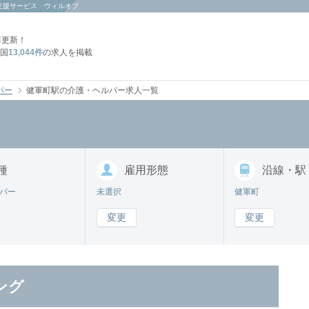
支援サービス ウィルオブ
日
更新！
国
13,044件
の求人を掲載
パー
健軍町駅の介護・ヘルパー求人一覧
種
雇用形態
沿線・駅
パー
未選択
健軍町
変更
変更
ング