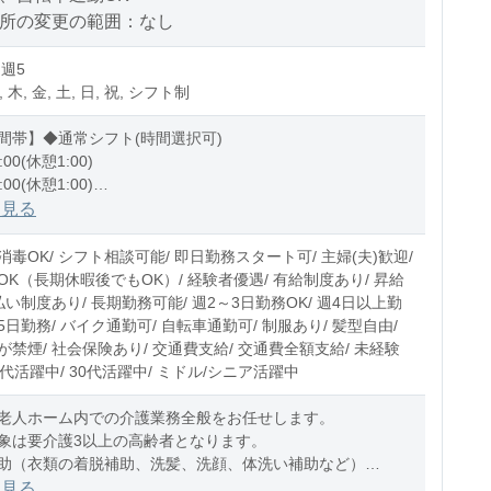
場所の変更の範囲：なし
 週5
, 木, 金, 土, 日, 祝, シフト制
間帯】◆通常シフト(時間選択可)
:00(休憩1:00)
:00(休憩1:00)
1:00(休憩1:00)
を見る
0〜10時間程度/月
毒OK/ シフト相談可能/ 即日勤務スタート可/ 主婦(夫)歓迎/
OK（長期休暇後でもOK）/ 経験者優遇/ 有給制度あり/ 昇給
払い制度あり/ 長期勤務可能/ 週2～3日勤務OK/ 週4日以上勤
週5日勤務/ バイク通勤可/ 自転車通勤可/ 制服あり/ 髪型自由/
禁煙/ 社会保険あり/ 交通費支給/ 交通費全額支給/ 未経験
20代活躍中/ 30代活躍中/ ミドル/シニア活躍中
老人ホーム内での介護業務全般をお任せします。
象は要介護3以上の高齢者となります。
助（衣類の着脱補助、洗髪、洗顔、体洗い補助など）
助（食事摂取のサポート、声掛け、見
を見る