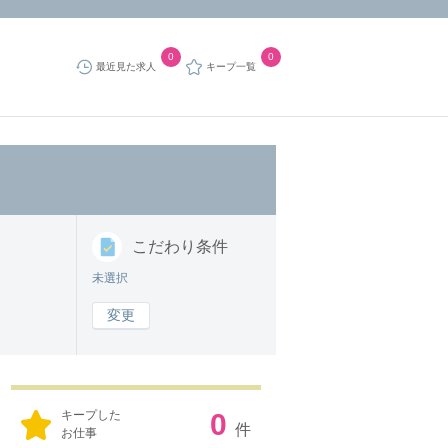
0
0
最近見た求人
キープ一覧
こだわり
条件
未選択
変更
キープした
0
件
お仕事