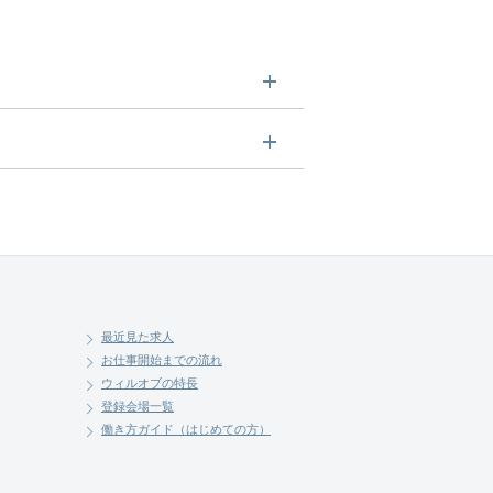
みてください。
させていただきます。まずは気軽
最近見た求人
お仕事開始までの流れ
ウィルオブの特長
登録会場一覧
働き方ガイド（はじめての方）