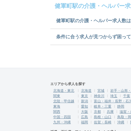
健軍町駅の介護・ヘルパー求
健軍町駅の介護・ヘルパー求人数は
健軍町駅の介護・ヘルパー求人
条件に合う求人が見つからず困って
求人は
から
コチラ
ご希望の条件に合うよう、ご紹
にご登録ください。
無料相談の登録は
から
コチラ
エリアから求人を探す
北海道・東北
北海道
宮城
岩手・山形
関東
東京
神奈川
埼玉
千葉
北陸・甲信越
新潟
富山・福井・長野・石
東海
愛知
岐阜・三重
静岡
関西
大阪
京都
兵庫
滋賀・
中国・四国
広島
島根・山口
鳥取・
九州・沖縄
福岡
佐賀・長崎
沖縄