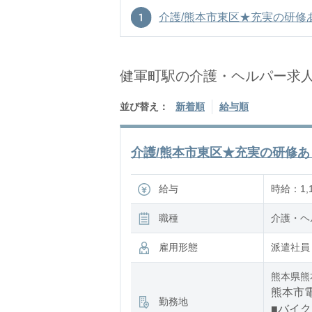
介護/熊本市東区★充実の研修あり
健軍町駅の介護・ヘルパー求
並び替え：
新着順
給与順
介護/熊本市東区★充実の研修あり
給与
時給：1,1
職種
介護・ヘ
雇用形態
派遣社員
熊本県熊
熊本市電
勤務地
■バイク