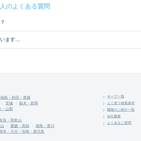
人のよくある質問
？
数は1件です。どのような求人があるかぜひチェックして
います…
介させていただく勤務先の会社と、条件の交渉や相談を
キープ一覧
・福島・秋田・青森
茨城
栃木・群馬
よく使う検索条件
川・山梨
職種のご紹介一覧
会社概要
奈良・和歌山
よくあるご質問
岡山
愛媛・高知
徳島・香川
熊本・大分・宮崎・鹿児島