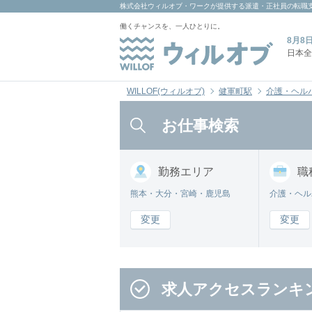
株式会社ウィルオブ・ワーク
が提供する派遣・正社員の転職
働くチャンスを、一人ひとりに。
8月8
日本全
WILLOF(ウィルオブ)
健軍町駅
介護・ヘル
お仕事検索
勤務
エリア
職
熊本・大分・宮崎・鹿児島
介護・ヘル
変更
変更
求人アクセスランキ