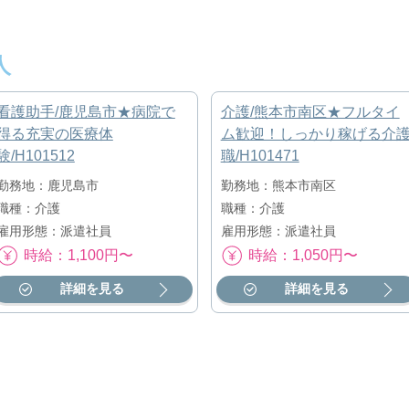
人
看護助手/鹿児島市★病院で
介護/熊本市南区★フルタイ
得る充実の医療体
ム歓迎！しっかり稼げる介
験/H101512
職/H101471
勤務地：鹿児島市
勤務地：熊本市南区
職種：介護
職種：介護
雇用形態：派遣社員
雇用形態：派遣社員
時給：1,100円〜
時給：1,050円〜
詳細を見る
詳細を見る