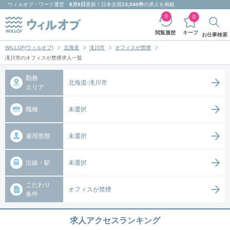
ウィルオブ・ワーク
運営
8月9日
更新！日本全国
13,040件
の求人を掲載
0
0
キープ
閲覧履歴
お仕事検索
WILLOF(ウィルオブ)
北海道
滝川市
オフィスが禁煙
滝川市のオフィスが禁煙求人一覧
勤務
北海道-滝川市
エリア
職種
未選択
雇用形態
未選択
沿線・駅
未選択
こだわり
オフィスが禁煙
条件
求人アクセスランキング