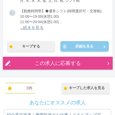
月, 火, 水, 木, 金, 土, 日, 祝, シフト制
【勤務時間帯】◆通常シフト(時間選択可・交替制)
10:00〜19:00(休憩1:00)
11:00〜20:00(休憩1:00)
12:00〜21:00(休憩1:00)
...続きを見る
※残業：5〜10時間程度/月
キープする
詳細を見る
この求人に応募する
3
キープした求人を見る
件
あなたにオススメの求人
紹介予定派遣｜携帯販売のお仕事！スキルアップ可