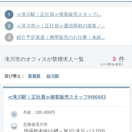
≪滝川駅｜正社員≫接客販売スタッフ/...
≪滝川市≫｜正社員≫通信商材の接客／...
紹介予定派遣｜携帯販売のお仕事！未経...
3
件
滝川市のオフィスが禁煙求人一覧
（1〜3件を表示）
並び替え：
新着順
給与順
≪滝川駅｜正社員≫接客販売スタッフ/H80443
月給：185,000円
北海道滝川市
JR函館本線(小樽～旭川) 滝川 バス10分