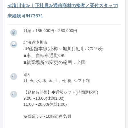
≪滝川市≫｜正社員≫通信商材の接客／受付スタッフ|
未経験可/H73671
月給：185,000円～260,000円
北海道滝川市
JR函館本線(小樽～旭川) 滝川 バス15分
■車、自転車通勤OK
■就業場所の変更の範囲：全国
週5
月, 火, 水, 木, 金, 土, 日, 祝, シフト制
【勤務時間帯】◆通常シフト(時間選択可)
9:00〜18:00(休憩1:00)
11:00〜20:00(休憩1:00)
※残業：5〜10時間程度/月