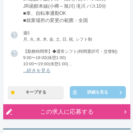
JR函館本線(小樽～旭川) 滝川 バス10分
■車、自転車通勤OK
■就業場所の変更の範囲：全国
週5
月, 火, 水, 木, 金, 土, 日, 祝, シフト制
【勤務時間帯】◆通常シフト(時間選択可・交替制)
9:00〜18:00(休憩1:00)
10:00〜19:00(休憩1:00)
11:00〜20:00(休憩1:00)
...続きを見る
12:00〜21:00(休憩1:00)
※残業：1〜9時間程度/月
キープする
詳細を見る
この求人に応募する