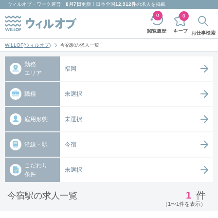
ウィルオブ・ワーク
運営
8月7日
更新！日本全国
12,912件
の求人を掲載
0
0
キープ
閲覧履歴
お仕事検索
WILLOF(ウィルオブ)
今宿駅の求人一覧
勤務
福岡
エリア
職種
未選択
雇用形態
未選択
沿線・駅
今宿
こだわり
未選択
条件
1
件
今宿駅の求人一覧
（1〜1件を表示）