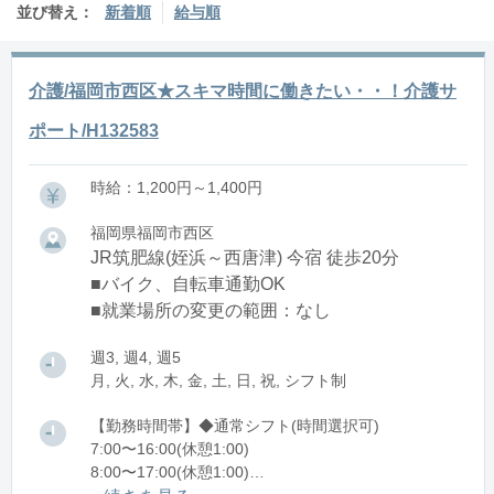
並び替え：
新着順
給与順
介護/福岡市西区★スキマ時間に働きたい・・！介護サ
ポート/H132583
時給：1,200円～1,400円
福岡県福岡市西区
JR筑肥線(姪浜～西唐津) 今宿 徒歩20分
■バイク、自転車通勤OK
■就業場所の変更の範囲：なし
週3, 週4, 週5
月, 火, 水, 木, 金, 土, 日, 祝, シフト制
【勤務時間帯】◆通常シフト(時間選択可)
7:00〜16:00(休憩1:00)
8:00〜17:00(休憩1:00)