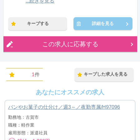
12:00〜21:00(休憩1:00)
...続きを見る
※残業：0〜10時間程度/月
キープする
詳細を見る
この求人に応募する
1
キープした求人を見る
件
あなたにオススメの求人
パンやお菓子の仕分け／週3～／夜勤専属/H97096
勤務地：古賀市
職種：軽作業
雇用形態：派遣社員