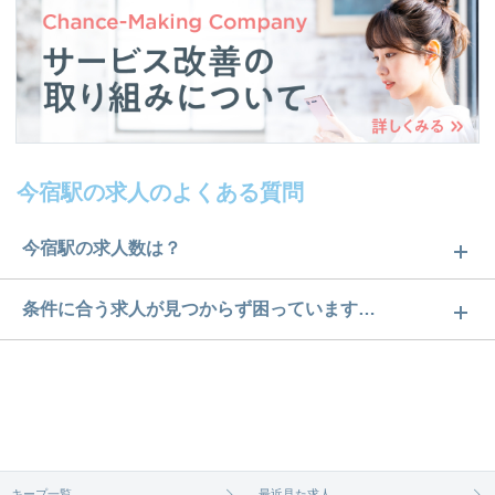
今宿駅の求人のよくある質問
今宿駅の求人数は？
今宿駅の求人数は1件です。どのような求人があるか
条件に合う求人が見つからず困っています…
ぜひチェックしてみてください。
ご希望の条件に合うよう、ご紹介させていただく勤
求人は
から
コチラ
務先の会社と、条件の交渉や相談をさせていただき
ます。まずは気軽にご登録ください。
無料相談の登録は
から
コチラ
キープ一覧
最近見た求人