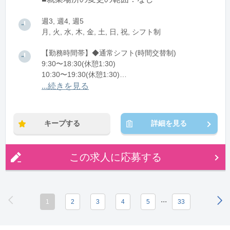
週3, 週4, 週5
月, 火, 水, 木, 金, 土, 日, 祝, シフト制
【勤務時間帯】◆通常シフト(時間交替制)
9:30〜18:30(休憩1:30)
10:30〜19:30(休憩1:30)
11:30〜20:30(休憩1:30)
...続きを見る
12:30〜21:30(休憩1:30)
※残業：5〜10時間程度/月
キープする
詳細を見る
この求人に応募する
...
1
2
3
4
5
33