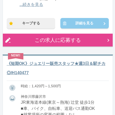
12:00〜21:00(休憩1:00)
...続きを見る
※残業：0〜10時間程度/月
キープする
詳細を見る
この求人に応募する
《短期OK》ジュエリー販売スタッフ★週3日＆駅チカ
◎/H140477
時給：1,420円～1,500円
神奈川県藤沢市
JR東海道本線(東京～熱海) 辻堂 徒歩1分
■車、バイク、自転車、送迎バス通勤OK
■就業場所の変更の範囲：なし