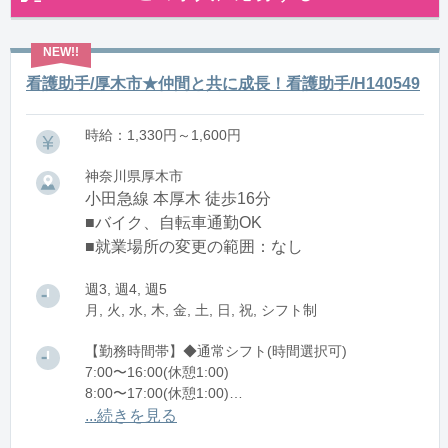
看護助手/厚木市★仲間と共に成長！看護助手/H140549
時給：1,330円～1,600円
神奈川県厚木市
小田急線 本厚木 徒歩16分
■バイク、自転車通勤OK
■就業場所の変更の範囲：なし
週3, 週4, 週5
月, 火, 水, 木, 金, 土, 日, 祝, シフト制
【勤務時間帯】◆通常シフト(時間選択可)
7:00〜16:00(休憩1:00)
8:00〜17:00(休憩1:00)
12:00〜21:00(休憩1:00)
...続きを見る