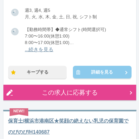
週3, 週4, 週5
月, 火, 水, 木, 金, 土, 日, 祝, シフト制
【勤務時間帯】◆通常シフト(時間選択可)
7:00〜16:00(休憩1:00)
8:00〜17:00(休憩1:00)
12:00〜21:00(休憩1:00)
...続きを見る
※残業：0〜10時間程度/月
キープする
詳細を見る
この求人に応募する
保育士/横浜市港南区★笑顔の絶えない乳児の保育園で
のびのび/H140687