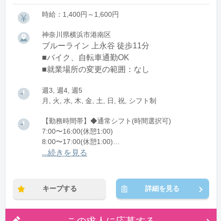
時給：1,400円～1,600円
神奈川県横浜市港南区
ブルーライン 上永谷 徒歩11分
■バイク、自転車通勤OK
■就業場所の変更の範囲：なし
週3, 週4, 週5
月, 火, 水, 木, 金, 土, 日, 祝, シフト制
【勤務時間帯】◆通常シフト(時間選択可)
7:00〜16:00(休憩1:00)
8:00〜17:00(休憩1:00)
12:00〜21:00(休憩1:00)
...続きを見る
※残業：0〜10時間程度/月
キープする
詳細を見る