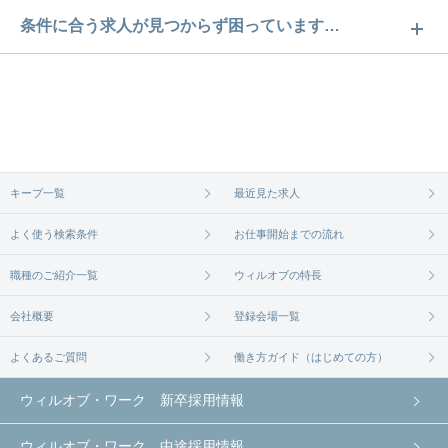
神奈川のバイク通勤可求人数は493件です。どのよう
条件に合う求人が見つからず困っています…
な求人があるかぜひチェックしてみてください。
ご希望の条件に合うよう、ご紹介させていただく勤
求人は
から
コチラ
務先の会社と、条件の交渉や相談をさせていただき
ます。まずは気軽にご登録ください。
無料相談の登録は
から
コチラ
キープ一覧
最近見た求人
よく使う検索条件
お仕事開始までの流れ
職種のご紹介一覧
ウィルオブの特長
会社概要
登録会場一覧
よくあるご質問
働き方ガイド（はじめての方）
ウィルオブ・ワーク 新卒採用情報
ウィルオブ・ワーク 中途採用情報