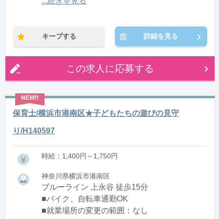
12:00〜21:00(休憩1:00)
...続きを見る
※残業：0〜10時間程度/月
キープする
詳細を見る
この求人に応募する
保育士/横浜市港南区★子どもたちの遊びの見守
り/H140597
時給：1,400円～1,750円
神奈川県横浜市港南区
ブルーライン 上永谷 徒歩15分
■バイク、自転車通勤OK
■就業場所の変更の範囲：なし