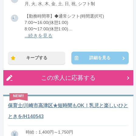
月, 火, 水, 木, 金, 土, 日, 祝, シフト制
【勤務時間帯】◆通常シフト(時間選択可)
7:00〜16:00(休憩1:00)
8:00〜17:00(休憩1:00)
12:00〜21:00(休憩1:00)
...続きを見る
※残業：0〜10時間程度/月
キープする
詳細を見る
この求人に応募する
保育士/川崎市高津区★短時間もOK！乳児と楽しいひと
ときを/H140543
時給：1,400円～1,750円