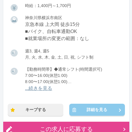
時給：1,400円～1,700円
神奈川県横浜市南区
京急本線 上大岡 徒歩15分
■バイク、自転車通勤OK
■就業場所の変更の範囲：なし
週3, 週4, 週5
月, 火, 水, 木, 金, 土, 日, 祝, シフト制
【勤務時間帯】◆通常シフト(時間選択可)
7:00〜16:00(休憩1:00)
8:00〜17:00(休憩1:00)
12:00〜21:00(休憩1:00)
...続きを見る
※残業：0〜10時間程度/月
キープする
詳細を見る
この求人に応募する