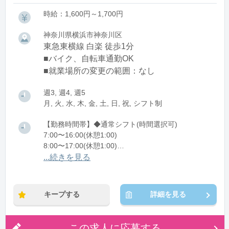
時給：1,600円～1,700円
神奈川県横浜市神奈川区
東急東横線 白楽 徒歩1分
■バイク、自転車通勤OK
■就業場所の変更の範囲：なし
週3, 週4, 週5
月, 火, 水, 木, 金, 土, 日, 祝, シフト制
【勤務時間帯】◆通常シフト(時間選択可)
7:00〜16:00(休憩1:00)
8:00〜17:00(休憩1:00)
12:00〜21:00(休憩1:00)
...続きを見る
※残業：0〜10時間程度/月
キープする
詳細を見る
この求人に応募する