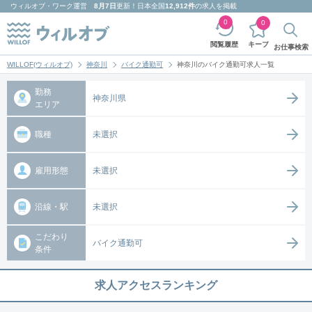
ウィルオブ・ワーク
運営
8月7日
更新！日本全国
12,912件
の求人を掲載
0
0
キープ
閲覧履歴
お仕事検索
WILLOF(ウィルオブ)
神奈川
バイク通勤可
神奈川のバイク通勤可求人一覧
勤務
神奈川県
エリア
職種
未選択
雇用形態
未選択
沿線・駅
未選択
こだわり
バイク通勤可
条件
求人アクセスランキング