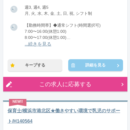
週3, 週4, 週5
月, 火, 水, 木, 金, 土, 日, 祝, シフト制
【勤務時間帯】◆通常シフト(時間選択可)
7:00〜16:00(休憩1:00)
8:00〜17:00(休憩1:00)
12:00〜21:00(休憩1:00)
...続きを見る
※残業：0〜10時間程度/月
キープする
詳細を見る
この求人に応募する
保育士/横浜市港北区★働きやすい環境で乳児のサポー
ト/H140564