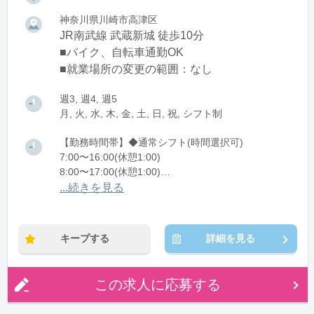
神奈川県川崎市高津区
JR南武線 武蔵新城 徒歩10分
■バイク、自転車通勤OK
■就業場所の変更の範囲：なし
週3, 週4, 週5
月, 火, 水, 木, 金, 土, 日, 祝, シフト制
【勤務時間帯】◆通常シフト(時間選択可)
7:00〜16:00(休憩1:00)
8:00〜17:00(休憩1:00)
12:00〜21:00(休憩1:00)
...続きを見る
※残業：0〜10時間程度/月
キープする
詳細を見る
この求人に応募する