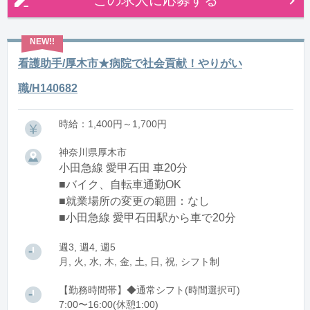
この求人に応募する
看護助手/厚木市★病院で社会貢献！やりがい
職/H140682
時給：1,400円～1,700円
神奈川県厚木市
小田急線 愛甲石田 車20分
■バイク、自転車通勤OK
■就業場所の変更の範囲：なし
■小田急線 愛甲石田駅から車で20分
週3, 週4, 週5
月, 火, 水, 木, 金, 土, 日, 祝, シフト制
【勤務時間帯】◆通常シフト(時間選択可)
7:00〜16:00(休憩1:00)