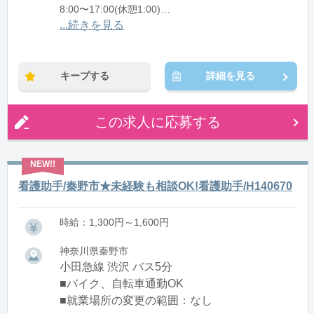
8:00〜17:00(休憩1:00)
12:00〜21:00(休憩1:00)
...続きを見る
※残業：0〜10時間程度/月
キープする
詳細を見る
この求人に応募する
看護助手/秦野市★未経験も相談OK!看護助手/H140670
時給：1,300円～1,600円
神奈川県秦野市
小田急線 渋沢 バス5分
■バイク、自転車通勤OK
■就業場所の変更の範囲：なし