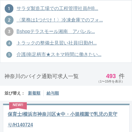
サラダ製造工場での工程管理社員/H8...
〈業務は1つだけ！〉冷凍倉庫でのフォ...
Bshopテラスモール湘南 アパレル...
トラックの整備士見習い社員|日勤/H...
介護/南足柄市★スキマ時間に働きたい...
493
件
神奈川のバイク通勤可求人一覧
（1〜15件を表示）
並び替え：
新着順
給与順
保育士/横浜市神奈川区★中・小規模園で乳児の見守
り/H140724