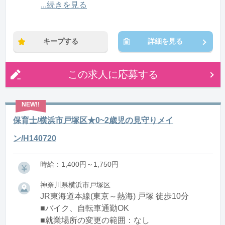
12:00〜21:00(休憩1:00)
...続きを見る
※残業：0〜10時間程度/月
キープする
詳細を見る
この求人に応募する
保育士/横浜市戸塚区★0~2歳児の見守りメイ
ン/H140720
時給：1,400円～1,750円
神奈川県横浜市戸塚区
JR東海道本線(東京～熱海) 戸塚 徒歩10分
■バイク、自転車通勤OK
■就業場所の変更の範囲：なし