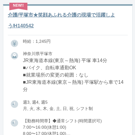
介護/平塚市★笑顔あふれる介護の現場で活躍しよ
う/H140542
時給：1,245円
神奈川県平塚市
JR東海道本線(東京～熱海) 平塚 車14分
■バイク、自転車通勤OK
■就業場所の変更の範囲：なし
■JR東海道本線(東京～熱海) 平塚駅から車で14
分
週3, 週4, 週5
月, 火, 水, 木, 金, 土, 日, 祝, シフト制
【勤務時間帯】◆通常シフト(時間選択可)
7:00〜16:00(休憩1:00)
8:00〜17:00(休憩1:00)