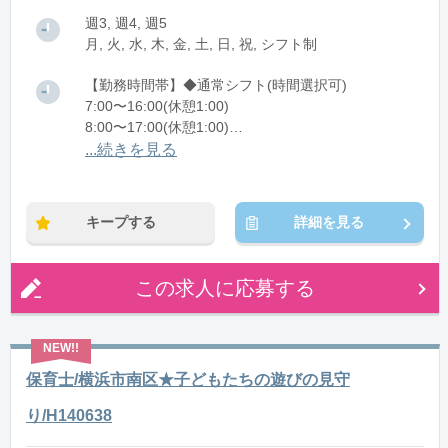
週3, 週4, 週5
月, 火, 水, 木, 金, 土, 日, 祝, シフト制
【勤務時間帯】◆通常シフト(時間選択可)
7:00〜16:00(休憩1:00)
8:00〜17:00(休憩1:00)
12:00〜21:00(休憩1:00)
...続きを見る
※残業：0〜10時間程度/月
キープする
詳細を見る
この求人に応募する
保育士/横浜市南区★子どもたちの遊びの見守
り/H140638