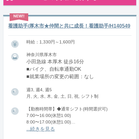
看護助手/厚木市★仲間と共に成長！看護助手/H140549
時給：1,330円～1,600円
神奈川県厚木市
小田急線 本厚木 徒歩16分
■バイク、自転車通勤OK
■就業場所の変更の範囲：なし
週3, 週4, 週5
月, 火, 水, 木, 金, 土, 日, 祝, シフト制
【勤務時間帯】◆通常シフト(時間選択可)
7:00〜16:00(休憩1:00)
8:00〜17:00(休憩1:00)
12:00〜21:00(休憩1:00)
...続きを見る