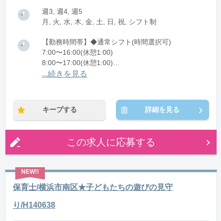
週3, 週4, 週5
月, 火, 水, 木, 金, 土, 日, 祝, シフト制
【勤務時間帯】◆通常シフト(時間選択可)
7:00〜16:00(休憩1:00)
8:00〜17:00(休憩1:00)
12:00〜21:00(休憩1:00)
...続きを見る
※残業：0〜10時間程度/月
キープする
詳細を見る
この求人に応募する
保育士/横浜市南区★子どもたちの遊びの見守
り/H140638