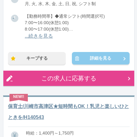
月, 火, 水, 木, 金, 土, 日, 祝, シフト制
【勤務時間帯】◆通常シフト(時間選択可)
7:00〜16:00(休憩1:00)
8:00〜17:00(休憩1:00)
12:00〜21:00(休憩1:00)
...続きを見る
※残業：0〜10時間程度/月
キープする
詳細を見る
この求人に応募する
保育士/川崎市高津区★短時間もOK！乳児と楽しいひと
ときを/H140543
時給：1,400円～1,750円