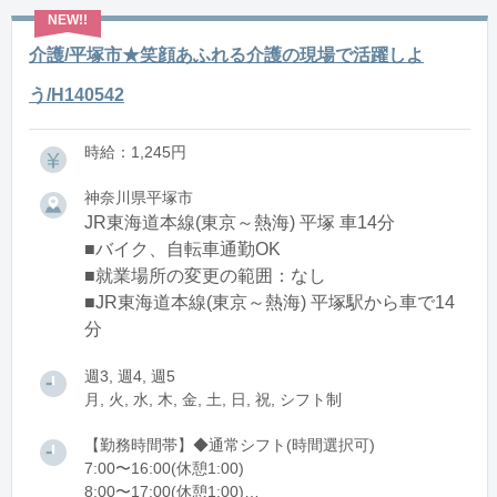
介護/平塚市★笑顔あふれる介護の現場で活躍しよ
う/H140542
時給：1,245円
神奈川県平塚市
JR東海道本線(東京～熱海) 平塚 車14分
■バイク、自転車通勤OK
■就業場所の変更の範囲：なし
■JR東海道本線(東京～熱海) 平塚駅から車で14
分
週3, 週4, 週5
月, 火, 水, 木, 金, 土, 日, 祝, シフト制
【勤務時間帯】◆通常シフト(時間選択可)
7:00〜16:00(休憩1:00)
8:00〜17:00(休憩1:00)