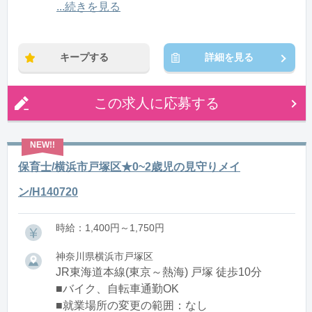
12:00〜21:00(休憩1:00)
...続きを見る
※残業：0〜10時間程度/月
キープする
詳細を見る
この求人に応募する
保育士/横浜市戸塚区★0~2歳児の見守りメイ
ン/H140720
時給：1,400円～1,750円
神奈川県横浜市戸塚区
JR東海道本線(東京～熱海) 戸塚 徒歩10分
■バイク、自転車通勤OK
■就業場所の変更の範囲：なし