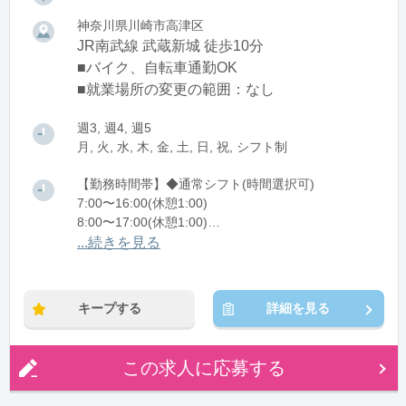
神奈川県川崎市高津区
JR南武線 武蔵新城 徒歩10分
■バイク、自転車通勤OK
■就業場所の変更の範囲：なし
週3, 週4, 週5
月, 火, 水, 木, 金, 土, 日, 祝, シフト制
【勤務時間帯】◆通常シフト(時間選択可)
7:00〜16:00(休憩1:00)
8:00〜17:00(休憩1:00)
12:00〜21:00(休憩1:00)
...続きを見る
※残業：0〜10時間程度/月
キープする
詳細を見る
この求人に応募する