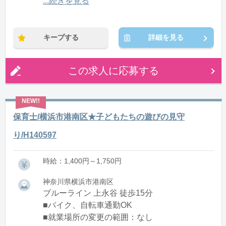
12:00〜21:00(休憩1:00)
...続きを見る
※残業：0〜10時間程度/月
キープする
詳細を見る
この求人に応募する
保育士/横浜市港南区★子どもたちの遊びの見守
り/H140597
時給：1,400円～1,750円
神奈川県横浜市港南区
ブルーライン 上永谷 徒歩15分
■バイク、自転車通勤OK
■就業場所の変更の範囲：なし