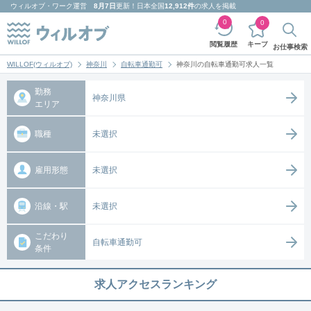
ウィルオブ・ワーク
運営
8月7日
更新！日本全国
12,912件
の求人を掲載
0
0
キープ
閲覧履歴
お仕事検索
WILLOF(ウィルオブ)
神奈川
自転車通勤可
神奈川の自転車通勤可求人一覧
勤務
神奈川県
エリア
職種
未選択
雇用形態
未選択
沿線・駅
未選択
こだわり
自転車通勤可
条件
求人アクセスランキング