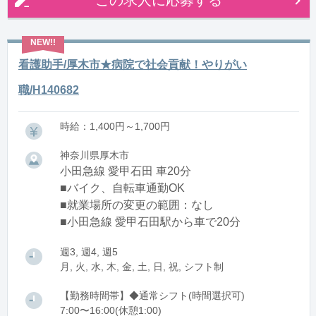
この求人に応募する
看護助手/厚木市★病院で社会貢献！やりがい
職/H140682
時給：1,400円～1,700円
神奈川県厚木市
小田急線 愛甲石田 車20分
■バイク、自転車通勤OK
■就業場所の変更の範囲：なし
■小田急線 愛甲石田駅から車で20分
週3, 週4, 週5
月, 火, 水, 木, 金, 土, 日, 祝, シフト制
【勤務時間帯】◆通常シフト(時間選択可)
7:00〜16:00(休憩1:00)