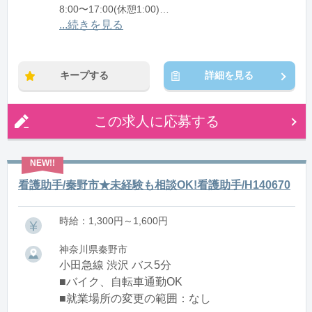
8:00〜17:00(休憩1:00)
12:00〜21:00(休憩1:00)
...続きを見る
※残業：0〜10時間程度/月
キープする
詳細を見る
この求人に応募する
看護助手/秦野市★未経験も相談OK!看護助手/H140670
時給：1,300円～1,600円
神奈川県秦野市
小田急線 渋沢 バス5分
■バイク、自転車通勤OK
■就業場所の変更の範囲：なし