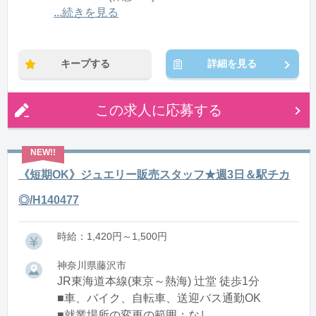
12:00〜21:00(休憩1:00)
...続きを見る
※残業：0〜10時間程度/月
キープする
詳細を見る
この求人に応募する
《短期OK》ジュエリー販売スタッフ★週3日＆駅チカ
◎/H140477
時給：1,420円～1,500円
神奈川県藤沢市
JR東海道本線(東京～熱海) 辻堂 徒歩1分
■車、バイク、自転車、送迎バス通勤OK
■就業場所の変更の範囲：なし