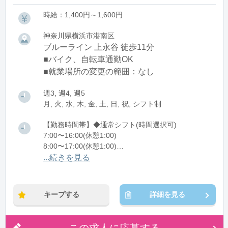
時給：1,400円～1,600円
神奈川県横浜市港南区
ブルーライン 上永谷 徒歩11分
■バイク、自転車通勤OK
■就業場所の変更の範囲：なし
週3, 週4, 週5
月, 火, 水, 木, 金, 土, 日, 祝, シフト制
【勤務時間帯】◆通常シフト(時間選択可)
7:00〜16:00(休憩1:00)
8:00〜17:00(休憩1:00)
12:00〜21:00(休憩1:00)
...続きを見る
※残業：0〜10時間程度/月
キープする
詳細を見る