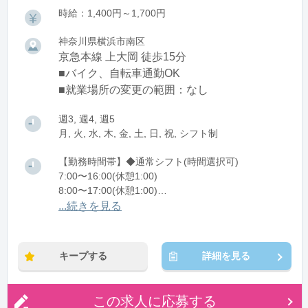
時給：1,400円～1,700円
神奈川県横浜市南区
京急本線 上大岡 徒歩15分
■バイク、自転車通勤OK
■就業場所の変更の範囲：なし
週3, 週4, 週5
月, 火, 水, 木, 金, 土, 日, 祝, シフト制
【勤務時間帯】◆通常シフト(時間選択可)
7:00〜16:00(休憩1:00)
8:00〜17:00(休憩1:00)
12:00〜21:00(休憩1:00)
...続きを見る
※残業：0〜10時間程度/月
キープする
詳細を見る
この求人に応募する