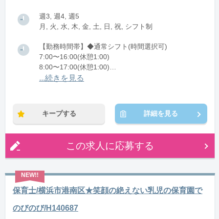
週3, 週4, 週5
月, 火, 水, 木, 金, 土, 日, 祝, シフト制
【勤務時間帯】◆通常シフト(時間選択可)
7:00〜16:00(休憩1:00)
8:00〜17:00(休憩1:00)
12:00〜21:00(休憩1:00)
...続きを見る
※残業：0〜10時間程度/月
キープする
詳細を見る
この求人に応募する
保育士/横浜市港南区★笑顔の絶えない乳児の保育園で
のびのび/H140687