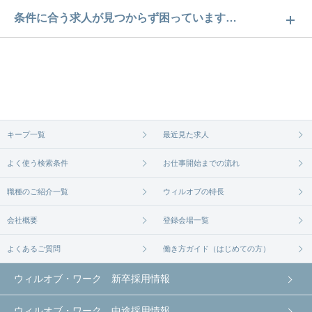
神奈川の自転車通勤可求人数は501件です。どのよう
条件に合う求人が見つからず困っています…
な求人があるかぜひチェックしてみてください。
ご希望の条件に合うよう、ご紹介させていただく勤
求人は
から
コチラ
務先の会社と、条件の交渉や相談をさせていただき
ます。まずは気軽にご登録ください。
無料相談の登録は
から
コチラ
キープ一覧
最近見た求人
よく使う検索条件
お仕事開始までの流れ
職種のご紹介一覧
ウィルオブの特長
会社概要
登録会場一覧
よくあるご質問
働き方ガイド（はじめての方）
ウィルオブ・ワーク 新卒採用情報
ウィルオブ・ワーク 中途採用情報