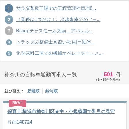
サラダ製造工場での工程管理社員/H8...
〈業務は1つだけ！〉冷凍倉庫でのフォ...
Bshopテラスモール湘南 アパレル...
トラックの整備士見習い社員|日勤/H...
化学原料工場での機械オペレーター・メ...
501
件
神奈川の自転車通勤可求人一覧
（1〜15件を表示）
並び替え：
新着順
給与順
保育士/横浜市神奈川区★中・小規模園で乳児の見守
り/H140724