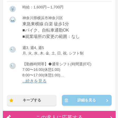
時給：1,600円～1,700円
神奈川県横浜市神奈川区
東急東横線 白楽 徒歩1分
■バイク、自転車通勤OK
■就業場所の変更の範囲：なし
週3, 週4, 週5
月, 火, 水, 木, 金, 土, 日, 祝, シフト制
【勤務時間帯】◆通常シフト(時間選択可)
7:00〜16:00(休憩1:00)
8:00〜17:00(休憩1:00)
12:00〜21:00(休憩1:00)
...続きを見る
※残業：0〜10時間程度/月
キープする
詳細を見る
この求人に応募する