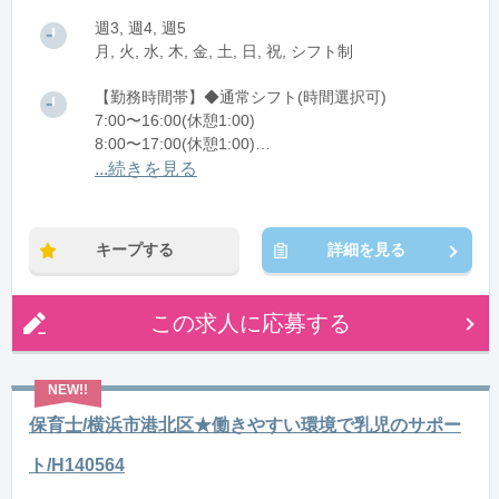
週3, 週4, 週5
月, 火, 水, 木, 金, 土, 日, 祝, シフト制
【勤務時間帯】◆通常シフト(時間選択可)
7:00〜16:00(休憩1:00)
8:00〜17:00(休憩1:00)
12:00〜21:00(休憩1:00)
...続きを見る
※残業：0〜10時間程度/月
キープする
詳細を見る
この求人に応募する
保育士/横浜市港北区★働きやすい環境で乳児のサポー
ト/H140564