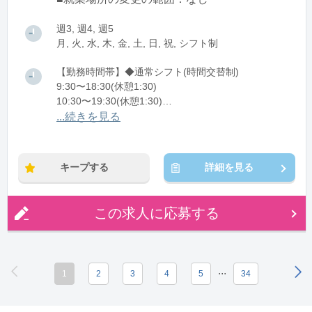
週3, 週4, 週5
月, 火, 水, 木, 金, 土, 日, 祝, シフト制
【勤務時間帯】◆通常シフト(時間交替制)
9:30〜18:30(休憩1:30)
10:30〜19:30(休憩1:30)
11:30〜20:30(休憩1:30)
...続きを見る
12:30〜21:30(休憩1:30)
※残業：5〜10時間程度/月
キープする
詳細を見る
この求人に応募する
...
1
2
3
4
5
34