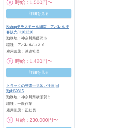
時給
1,500円〜
詳細を見る
Bshopテラスモール湘南 アパレル接
客販売/H101210
勤務地
神奈川県藤沢市
職種
アパレル/コスメ
雇用形態
派遣社員
時給
1,420円〜
詳細を見る
トラックの整備士見習い社員|日
勤/H69315
勤務地
神奈川県横須賀市
職種
一般作業
雇用形態
正社員
月給
230,000円〜