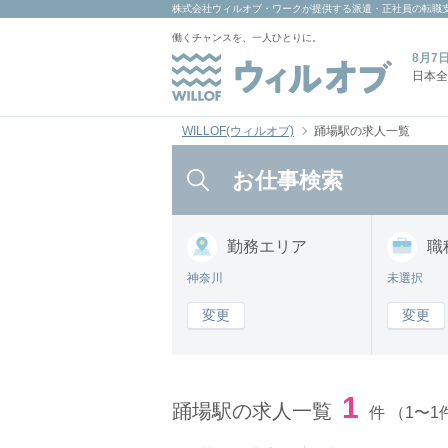
株式会社ウィルオブ・ワーク
が提供する派遣・正社員の転職
働くチャンスを、一人ひとりに。
8月7
日本全
WILLOF(ウィルオブ)
踊場駅の求人一覧
お仕事検索
勤務
エリア
職
神奈川
未選択
変更
変更
1
踊場駅の求人一覧
件
（1〜1