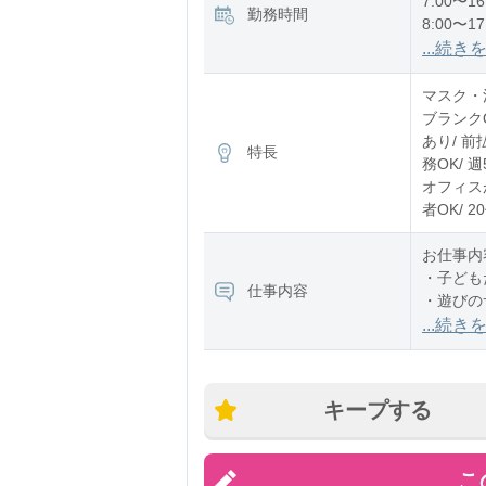
7:00〜16
勤務時間
8:00〜17
12:00〜2
...続き
※残業：
マスク・消
ブランク
あり/ 前
特長
務OK/ 
オフィスが
者OK/ 
お仕事内
・子ども
仕事内容
・遊びの
・お散歩
...続き
・お昼寝
・ご飯や
・園内の
キープする
担当クラ
こ
時間ごと