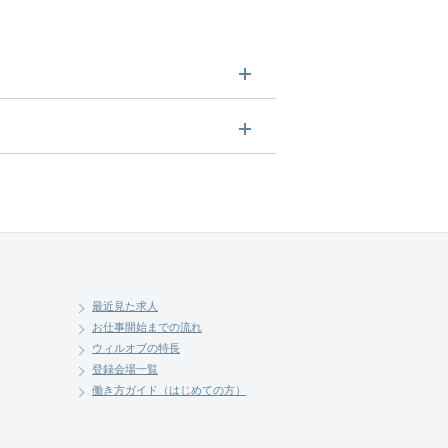
させていただきます。まずは気軽
最近見た求人
お仕事開始までの流れ
ウィルオブの特長
登録会場一覧
働き方ガイド（はじめての方）