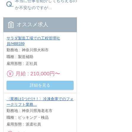
本当に仕事を紹介してもらえるの
か不安なのですが…
オススメ求人
サラダ製造工場での工程管理社
員/H88189
勤務地
神奈川県大和市
職種
製造補助
雇用形態
正社員
月給
210,000円〜
詳細を見る
〈業務は1つだけ！〉冷凍倉庫でのフォ
ークリフト業務...
勤務地
神奈川県海老名市
職種
ピッキング・検品
雇用形態
派遣社員