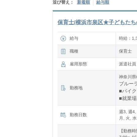
並び替え：
新着順
給与順
保育士/横浜市泉区★子どもたちの
給与
時給：1,3
職種
保育士
雇用形態
派遣社員
神奈川県
ブルーラ
勤務地
■バイク
■就業
週3, 週4,
勤務日数
月, 火, 水
【勤務時