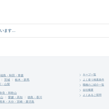
のような求人があるかぜひチェックしてみてください。
います…
介させていただく勤務先の会社と、条件の交渉や相談を
キープ一覧
・福島・秋田・青森
茨城
栃木・群馬
よく使う検索条件
川・山梨
職種のご紹介一覧
会社概要
奈良・和歌山
よくあるご質問
岡山
愛媛・高知
徳島・香川
熊本・大分・宮崎・鹿児島