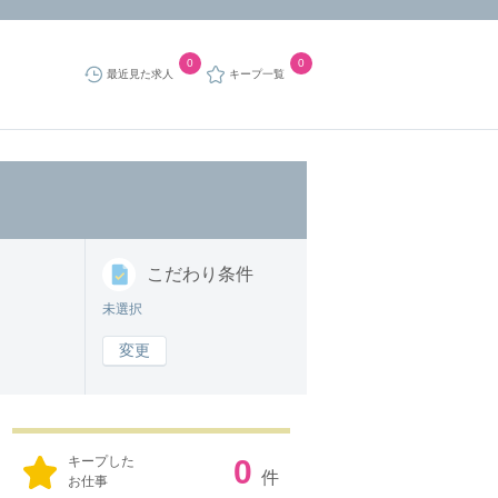
0
0
最近見た求人
キープ一覧
こだわり
条件
未選択
変更
キープした
0
件
お仕事