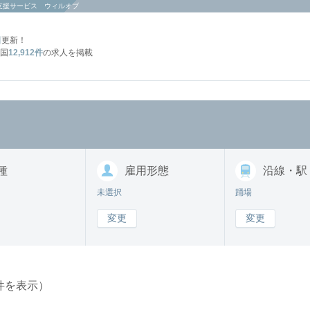
支援サービス ウィルオブ
日
更新！
国
12,912件
の求人を掲載
種
雇用形態
沿線・駅
未選択
踊場
変更
変更
件を表示）