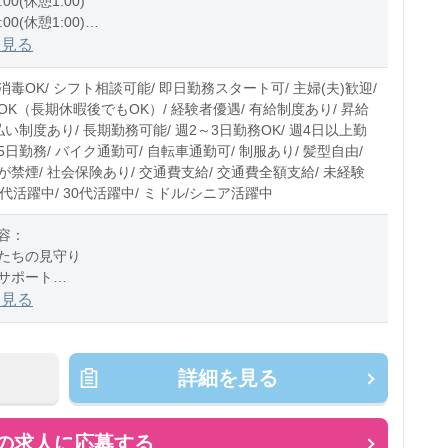
:00(休憩1:00)
:00(休憩1:00)
1:00(休憩1:00)
を見る
0〜10時間程度/月
毒OK/ シフト相談可能/ 即日勤務スタート可/ 主婦(夫)歓迎/
OK（長期休暇後でもOK）/ 経験者優遇/ 有給制度あり/ 昇給
払い制度あり/ 長期勤務可能/ 週2～3日勤務OK/ 週4日以上勤
週5日勤務/ バイク通勤可/ 自転車通勤可/ 制服あり/ 髪型自由/
禁煙/ 社会保険あり/ 交通費支給/ 交通費全額支給/ 未経験
20代活躍中/ 30代活躍中/ ミドル/シニア活躍中
容：
たちの見守り
サポート
の付き添い
を見る
チェック
おやつのサポート
掃除、消毒 など
詳細を見る
ス：乳児またはクラスフリー
の求人に応募する
のお仕事