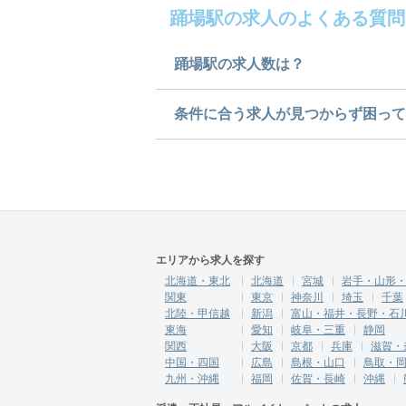
踊場駅の求人のよくある質問
踊場駅の求人数は？
踊場駅の求人数は1件です。ど
条件に合う求人が見つからず困って
求人は
から
コチラ
ご希望の条件に合うよう、ご紹
にご登録ください。
無料相談の登録は
から
コチラ
エリアから求人を探す
北海道・東北
北海道
宮城
岩手・山形
関東
東京
神奈川
埼玉
千葉
北陸・甲信越
新潟
富山・福井・長野・石
東海
愛知
岐阜・三重
静岡
関西
大阪
京都
兵庫
滋賀・
中国・四国
広島
島根・山口
鳥取・
九州・沖縄
福岡
佐賀・長崎
沖縄