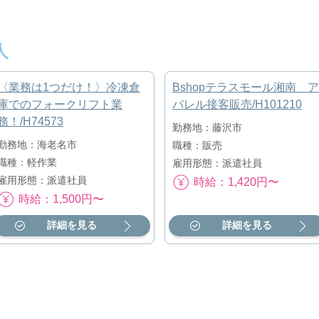
人
〈業務は1つだけ！〉冷凍倉
Bshopテラスモール湘南 ア
庫でのフォークリフト業
パレル接客販売/H101210
務！/H74573
勤務地：藤沢市
勤務地：海老名市
職種：販売
職種：軽作業
雇用形態：派遣社員
雇用形態：派遣社員
時給：1,420円〜
時給：1,500円〜
詳細を見る
詳細を見る