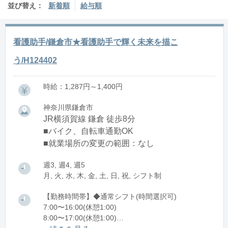
並び替え：
新着順
給与順
看護助手/鎌倉市★看護助手で輝く未来を描こ
う/H124402
時給：1,287円～1,400円
神奈川県鎌倉市
JR横須賀線 鎌倉 徒歩8分
■バイク、自転車通勤OK
■就業場所の変更の範囲：なし
週3, 週4, 週5
月, 火, 水, 木, 金, 土, 日, 祝, シフト制
【勤務時間帯】◆通常シフト(時間選択可)
7:00〜16:00(休憩1:00)
8:00〜17:00(休憩1:00)