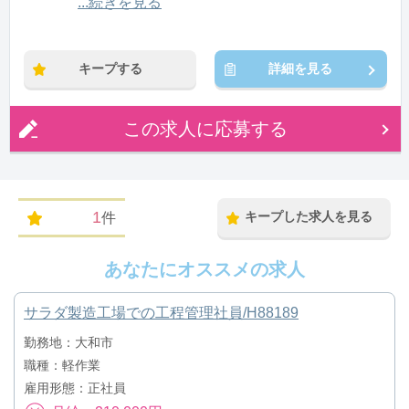
12:00〜21:00(休憩1:00)
...続きを見る
※残業：0〜10時間程度/月
キープする
詳細を見る
この求人に応募する
1
キープした求人を見る
件
あなたにオススメの求人
サラダ製造工場での工程管理社員/H88189
勤務地：大和市
職種：軽作業
雇用形態：正社員