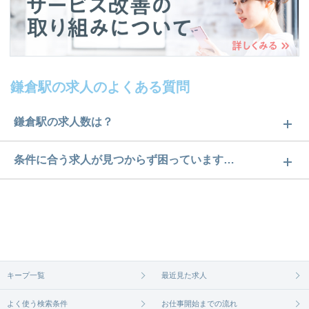
鎌倉駅の求人のよくある質問
鎌倉駅の求人数は？
鎌倉駅の求人数は1件です。どのような求人があるか
条件に合う求人が見つからず困っています…
ぜひチェックしてみてください。
ご希望の条件に合うよう、ご紹介させていただく勤
求人は
から
コチラ
務先の会社と、条件の交渉や相談をさせていただき
ます。まずは気軽にご登録ください。
無料相談の登録は
から
コチラ
キープ一覧
最近見た求人
よく使う検索条件
お仕事開始までの流れ