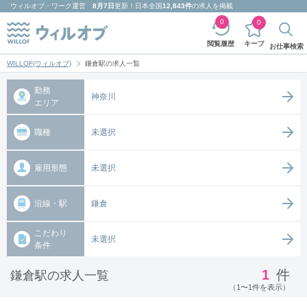
ウィルオブ・ワーク
運営
8月7日
更新！日本全国
12,843件
の求人を掲載
0
0
キープ
閲覧履歴
お仕事検索
WILLOF(ウィルオブ)
鎌倉駅の求人一覧
勤務
神奈川
エリア
職種
未選択
雇用形態
未選択
沿線・駅
鎌倉
こだわり
未選択
条件
1
件
鎌倉駅の求人一覧
（1〜1件を表示）