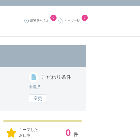
0
0
最近見た求人
キープ一覧
こだわり
条件
未選択
変更
キープした
0
件
お仕事