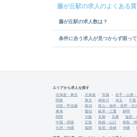
藤が丘駅の求人のよくある質
藤が丘駅の求人数は？
藤が丘駅の求人数は1件です。
条件に合う求人が見つからず困って
求人は
から
コチラ
ご希望の条件に合うよう、ご紹
にご登録ください。
無料相談の登録は
から
コチラ
エリアから求人を探す
北海道・東北
北海道
宮城
岩手・山形
関東
東京
神奈川
埼玉
千葉
北陸・甲信越
新潟
富山・福井・長野・石
東海
愛知
岐阜・三重
静岡
関西
大阪
京都
兵庫
滋賀・
中国・四国
広島
島根・山口
鳥取・
九州・沖縄
福岡
佐賀・長崎
沖縄