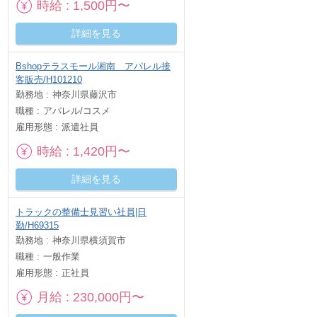
時給
1,500円〜
詳細を見る
Bshopテラスモール湘南 アパレル接
客販売/H101210
勤務地
神奈川県藤沢市
職種
アパレル/コスメ
雇用形態
派遣社員
時給
1,420円〜
詳細を見る
トラックの整備士見習い社員|日
勤/H69315
勤務地
神奈川県横須賀市
職種
一般作業
雇用形態
正社員
月給
230,000円〜