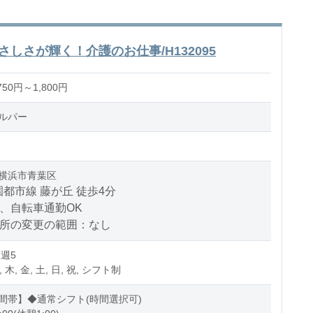
しさが輝く！介護のお仕事/H132095
50円～1,800円
ルパー
横浜市青葉区
都市線 藤が丘 徒歩4分
、自転車通勤OK
場所の変更の範囲：なし
 週5
, 木, 金, 土, 日, 祝, シフト制
間帯】◆通常シフト(時間選択可)