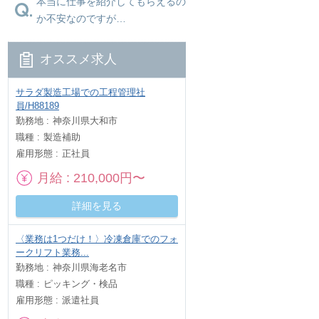
本当に仕事を紹介してもらえるの
か不安なのですが…
オススメ求人
サラダ製造工場での工程管理社
員/H88189
勤務地
神奈川県大和市
職種
製造補助
雇用形態
正社員
月給
210,000円〜
詳細を見る
〈業務は1つだけ！〉冷凍倉庫でのフォ
ークリフト業務...
勤務地
神奈川県海老名市
職種
ピッキング・検品
雇用形態
派遣社員