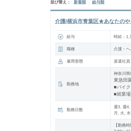
並び替え：
新着順
給与順
介護/横浜市青葉区★あなたのやさ
給与
時給：1,7
職種
介護・ヘ
雇用形態
派遣社員
神奈川県
東急田園
勤務地
■バイク
■就業
週3, 週4,
勤務日数
月, 火, 水
【勤務時