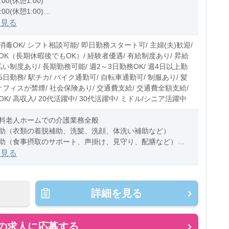
:00(休憩1:00)
:00(休憩1:00)
1:00(休憩1:00)
を見る
0〜10時間程度/月
毒OK/ シフト相談可能/ 即日勤務スタート可/ 主婦(夫)歓迎/
OK（長期休暇後でもOK）/ 経験者優遇/ 有給制度あり/ 昇給
払い制度あり/ 長期勤務可能/ 週2～3日勤務OK/ 週4日以上勤
週5日勤務/ 駅チカ/ バイク通勤可/ 自転車通勤可/ 制服あり/ 髪
オフィスが禁煙/ 社会保険あり/ 交通費支給/ 交通費全額支給/
K/ 高収入/ 20代活躍中/ 30代活躍中/ ミドル/シニア活躍中
料老人ホームでの介護業務全般
助（衣類の着脱補助、洗髪、洗顔、体洗い補助など）
助（食事摂取のサポート、声掛け、見守り、配膳など）
助（トイレへの誘導、見守り、おむつ交
を見る
詳細を見る
の求人に応募する