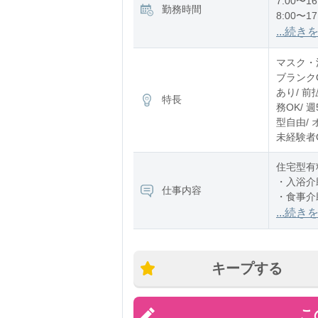
7:00〜16
勤務時間
8:00〜17
12:00〜2
...続き
※残業：
マスク・消
ブランク
あり/ 前
特長
務OK/ 
型自由/ 
未経験者O
住宅型有
・入浴介
仕事内容
・食事介
・排泄介
...続き
キープする
こ