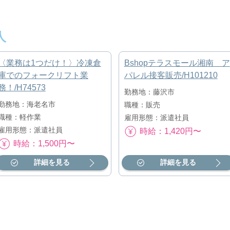
人
〈業務は1つだけ！〉冷凍倉
Bshopテラスモール湘南 ア
庫でのフォークリフト業
パレル接客販売/H101210
務！/H74573
勤務地：藤沢市
勤務地：海老名市
職種：販売
職種：軽作業
雇用形態：派遣社員
雇用形態：派遣社員
時給：1,420円〜
時給：1,500円〜
詳細を見る
詳細を見る