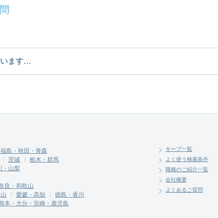
問
どのような求人があるかぜひチェックしてみてください。
います…
介させていただく勤務先の会社と、条件の交渉や相談を
キープ一覧
・福島・秋田・青森
茨城
栃木・群馬
よく使う検索条件
川・山梨
職種のご紹介一覧
会社概要
奈良・和歌山
よくあるご質問
岡山
愛媛・高知
徳島・香川
熊本・大分・宮崎・鹿児島