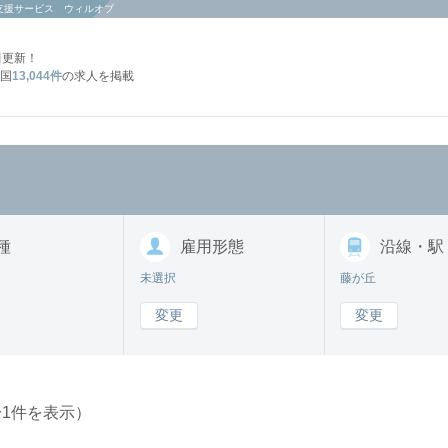
支援サービス ウィルオブ
日
更新！
国
13,044件
の求人を掲載
種
雇用形態
沿線・駅
未選択
藤が丘
変更
変更
〜1件を表示）