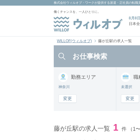
株式会社ウィルオブ・ワーク
が提供する派遣・正社員の転職
働くチャンスを、一人ひとりに。
8月8
日本全
WILLOF(ウィルオブ)
藤が丘駅の求人一覧
お仕事検索
勤務
エリア
職
神奈川
未選択
変更
変更
1
藤が丘駅の求人一覧
件
（1